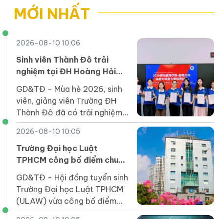
cao nhất 23,05 điểm
nhóm thí sinh
MỚI NHẤT
2026-08-10 10:06
Sinh viên Thành Đô trải
nghiệm tại ĐH Hoàng Hải
(Trung Quốc), nâng cao
GD&TĐ - Mùa hè 2026, sinh
năng lực ngôn ngữ và hội
viên, giảng viên Trường ĐH
nhập
Thành Đô đã có trải nghiệm
đáng nhớ tại ĐH Hoàng Hải
2026-08-10 10:05
Thanh Đảo trong khuôn khổ
chương trình giao lưu, trải
Trường Đại học Luật
nghiệm văn hóa Trung Quốc.
TPHCM công bố điểm chuẩn
2026, cao nhất 21,25 điểm
GD&TĐ - Hội đồng tuyển sinh
Trường Đại học Luật TPHCM
(ULAW) vừa công bố điểm
xét trúng tuyển trình độ đại