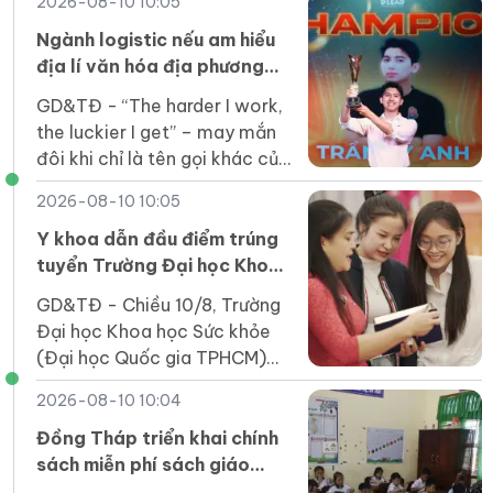
2026-08-10 10:05
học chính quy năm 2026.
Ngành logistic nếu am hiểu
địa lí văn hóa địa phương
giúp thích nghi nhanh chóng
GD&TĐ - “The harder I work,
the luckier I get” – may mắn
đôi khi chỉ là tên gọi khác của
sự nỗ lực bền bỉ, lặp đi lặp lại
2026-08-10 10:05
mỗi ngày.
Y khoa dẫn đầu điểm trúng
tuyển Trường Đại học Khoa
học Sức khỏe
GD&TĐ - Chiều 10/8, Trường
Đại học Khoa học Sức khỏe
(Đại học Quốc gia TPHCM)
công bố điểm chuẩn theo
2026-08-10 10:04
phương thức xét tuyển tổng
hợp.
Đồng Tháp triển khai chính
sách miễn phí sách giáo
khoa và hỗ trợ đầu năm học