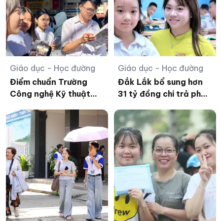
Giáo dục - Học đường
Giáo dục - Học đường
Điểm chuẩn Trường
Đắk Lắk bổ sung hơn
Công nghệ Kỹ thuật
31 tỷ đồng chi trả phụ
TPHCM cao nhất
cấp còn thiếu cho nhà
26,83 điểm
giáo