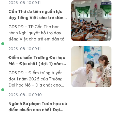
2026-08-10 09:11
Giang dao động từ 50 đến
87,98 điểm (thang điểm
Cần Thơ ưu tiên nguồn lực
100).
dạy tiếng Việt cho trẻ dân
tộc trước khi vào lớp 1
GD&TĐ - TP Cần Thơ ban
hành Nghị quyết hỗ trợ dạy
tiếng Việt cho trẻ em dân tộc
thiểu số trước khi lớp 1.
2026-08-10 09:11
Điểm chuẩn Trường Đại học
Mỏ - Địa chất (đợt 1) năm
2026
GD&TĐ - Điểm trúng tuyển
đợt 1 năm 2026 của Trường
Đại học Mỏ - Địa chất cao
nhất là 24,75 điểm thuộc về
2026-08-10 09:10
ngành: Kỹ thuật Điều khiển và
Tự động hóa.
Ngành Sư phạm Toán học có
điểm chuẩn cao nhất Đại