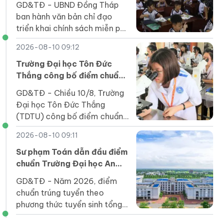
GD&TĐ - UBND Đồng Tháp
ban hành văn bản chỉ đạo
triển khai chính sách miễn phí,
hỗ trợ sách giáo khoa cùng
2026-08-10 09:12
các khoản hỗ trợ đầu năm
học trên địa bàn.
Trường Đại học Tôn Đức
Thắng công bố điểm chuẩn
và xét tuyển bổ sung
GD&TĐ - Chiều 10/8, Trường
Đại học Tôn Đức Thắng
(TDTU) công bố điểm chuẩn
và hướng dẫn thủ tục nhập
2026-08-10 09:11
học năm 2026.
Sư phạm Toán dẫn đầu điểm
chuẩn Trường Đại học An
Giang
GD&TĐ - Năm 2026, điểm
chuẩn trúng tuyển theo
phương thức tuyển sinh tổng
hợp của Trường Đại học An