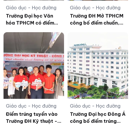
Giáo dục - Học đường
Giáo dục - Học đường
Trường Đại học Văn
Trường ĐH Mở TPHCM
hóa TPHCM có điểm
công bố điểm chuẩn,
chuẩn cao nhất 28,1
ngành Truyền thông
đa phương tiện dẫn
đầu
Giáo dục - Học đường
Giáo dục - Học đường
Điểm trúng tuyển vào
Trường Đại học Đông Á
Trường ĐH Kỹ thuật -
công bố điểm trúng
Công nghệ Cần Thơ
tuyển năm 2026 cho 2