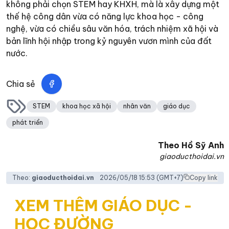
không phải chọn STEM hay KHXH, mà là xây dựng một
thế hệ công dân vừa có năng lực khoa học - công
nghệ, vừa có chiều sâu văn hóa, trách nhiệm xã hội và
bản lĩnh hội nhập trong kỷ nguyên vươn mình của đất
nước.
Chia sẻ
STEM
khoa học xã hội
nhân văn
giáo dục
phát triển
Theo
Hồ Sỹ Anh
giaoducthoidai.vn
Theo:
giaoducthoidai.vn
2026/05/18 15:53
(GMT+7)
Copy link
XEM THÊM GIÁO DỤC -
HỌC ĐƯỜNG