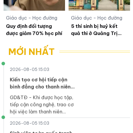
Giáo dục - Học đường
Giáo dục - Học đường
Quy định đối tượng
5 thí sinh bị huỷ kết
được giảm 70% học phí
quả thi ở Quảng Trị
được thi lại
MỚI NHẤT
2026-08-05 15:03
Kiến tạo cơ hội tiếp cận
bình đẳng cho thanh niên
khuyết tật trong kỷ nguyên
GD&TĐ - Khi được học tập,
số
tiếp cận công nghệ, trao cơ
hội việc làm thanh niên
khuyết tật hoàn toàn có thể
2026-08-05 15:03
trở thành nguồn lực phát triển