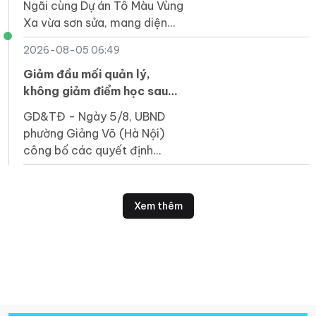
Ngãi cùng Dự án Tô Màu Vùng
Xa vừa sơn sửa, mang diện
mạo mới tươi sáng đến điểm
2026-08-05 06:49
trường thôn Bắc 2 (Trà Bồng)
cho học sinh Kor.
Giảm đầu mối quản lý,
không giảm điểm học sau
sắp xếp trường
GD&TĐ - Ngày 5/8, UBND
phường Giảng Võ (Hà Nội)
công bố các quyết định
thành lập cơ sở giáo dục
công lập và bổ nhiệm cán bộ
quản lý sau khi sắp xếp.
Xem thêm