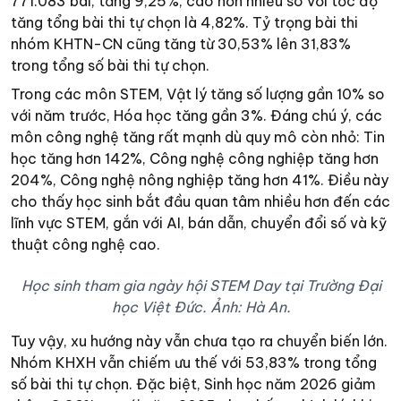
771.083 bài, tăng 9,25%, cao hơn nhiều so với tốc độ
tăng tổng bài thi tự chọn là 4,82%. Tỷ trọng bài thi
nhóm KHTN-CN cũng tăng từ 30,53% lên 31,83%
trong tổng số bài thi tự chọn.
Trong các môn STEM, Vật lý tăng số lượng gần 10% so
với năm trước, Hóa học tăng gần 3%. Đáng chú ý, các
môn công nghệ tăng rất mạnh dù quy mô còn nhỏ: Tin
học tăng hơn 142%, Công nghệ công nghiệp tăng hơn
204%, Công nghệ nông nghiệp tăng hơn 41%. Điều này
cho thấy học sinh bắt đầu quan tâm nhiều hơn đến các
lĩnh vực STEM, gắn với AI, bán dẫn, chuyển đổi số và kỹ
thuật công nghệ cao.
Học sinh tham gia ngày hội STEM Day tại Trường Đại
học Việt Đức. Ảnh: Hà An.
Tuy vậy, xu hướng này vẫn chưa tạo ra chuyển biến lớn.
Nhóm KHXH vẫn chiếm ưu thế với 53,83% trong tổng
số bài thi tự chọn. Đặc biệt, Sinh học năm 2026 giảm