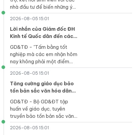
nhà đầu tư để biến những ý
tưởng đổi mới sáng tạo thành
2026-08-05 15:01
sản phẩm thiết thực cho xã
hội.
Lời nhắn của Giám đốc ĐH
Kinh tế Quốc dân đến các
tân cử nhân
GD&TĐ - "Tấm bằng tốt
nghiệp mà các em nhận hôm
nay không phải một điểm
dừng mà là tấm vé để các
2026-08-05 15:01
em bước vào một sân chơi
rộng lớn hơn".
Tăng cường giáo dục bảo
tồn bản sắc văn hóa dân
tộc Jrai, Bahnar ở tiểu học
GD&TĐ - Bộ GD&ĐT tập
huấn về giáo dục, tuyên
truyền bảo tồn bản sắc văn
hóa Jrai, Bahnar cho cán bộ
2026-08-05 15:01
quản lý, giáo viên tiểu học