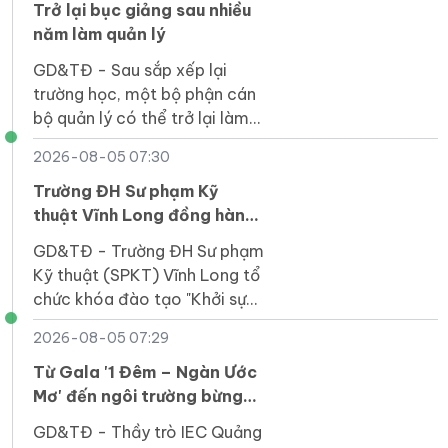
vùng DT thiểu số.
Trở lại bục giảng sau nhiều
năm làm quản lý
GD&TĐ - Sau sắp xếp lại
trường học, một bộ phận cán
bộ quản lý có thể trở lại làm
giáo viên đứng lớp sau nhiều
2026-08-05 07:30
năm đảm nhiệm công tác
điều hành.
Trường ĐH Sư phạm Kỹ
thuật Vĩnh Long đồng hành
cùng doanh nghiệp khởi
GD&TĐ - Trường ĐH Sư phạm
nghiệp
Kỹ thuật (SPKT) Vĩnh Long tổ
chức khóa đào tạo "Khởi sự
kinh doanh" hỗ trợ doanh
2026-08-05 07:29
nghiệp nhỏ và vừa tại tỉnh Tây
Ninh.
Từ Gala '1 Đêm – Ngàn Ước
Mơ' đến ngôi trường bừng
sáng giữa núi rừng Quảng
GD&TĐ - Thầy trò IEC Quảng
Ngãi