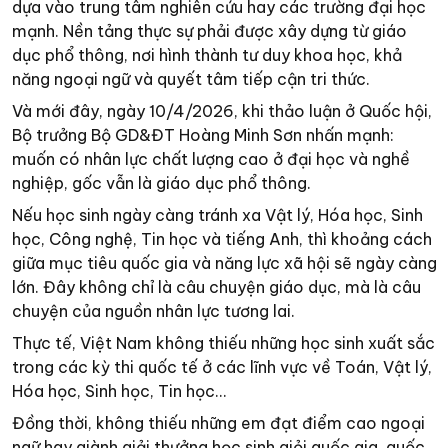
dựa vào trung tâm nghiên cứu hay các trường đại học
mạnh. Nền tảng thực sự phải được xây dựng từ giáo
dục phổ thông, nơi hình thành tư duy khoa học, khả
năng ngoại ngữ và quyết tâm tiếp cận tri thức.
Và mới đây, ngày 10/4/2026, khi thảo luận ở Quốc hội,
Bộ trưởng Bộ GD&ĐT Hoàng Minh Sơn nhấn mạnh:
muốn có nhân lực chất lượng cao ở đại học và nghề
nghiệp, gốc vẫn là giáo dục phổ thông.
Nếu học sinh ngày càng tránh xa Vật lý, Hóa học, Sinh
học, Công nghệ, Tin học và tiếng Anh, thì khoảng cách
giữa mục tiêu quốc gia và năng lực xã hội sẽ ngày càng
lớn. Đây không chỉ là câu chuyện giáo dục, mà là câu
chuyện của nguồn nhân lực tương lai.
Thực tế, Việt Nam không thiếu những học sinh xuất sắc
trong các kỳ thi quốc tế ở các lĩnh vực về Toán, Vật lý,
Hóa học, Sinh học, Tin học...
Đồng thời, không thiếu những em đạt điểm cao ngoại
ngữ hay giành giải thưởng học sinh giỏi quốc gia, quốc