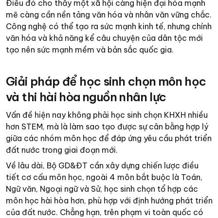
Điều đó cho thấy một xã hội càng hiện đại hóa mạnh
mẽ càng cần nền tảng văn hóa và nhân văn vững chắc.
Công nghệ có thể tạo ra sức mạnh kinh tế, nhưng chính
văn hóa và khả năng kể câu chuyện của dân tộc mới
tạo nên sức mạnh mềm và bản sắc quốc gia.
Giải pháp để học sinh chọn môn học
và thi hài hòa nguồn nhân lực
Vấn đề hiện nay không phải học sinh chọn KHXH nhiều
hơn STEM, mà là làm sao tạo được sự cân bằng hợp lý
giữa các nhóm môn học để đáp ứng yêu cầu phát triển
đất nước trong giai đoạn mới.
Về lâu dài, Bộ GD&ĐT cần xây dựng chiến lược điều
tiết cơ cấu môn học, ngoài 4 môn bắt buộc là Toán,
Ngữ văn, Ngoại ngữ và Sử, học sinh chọn tổ hợp các
môn học hài hòa hơn, phù hợp với định hướng phát triển
của đất nước. Chẳng hạn, trên phạm vi toàn quốc có