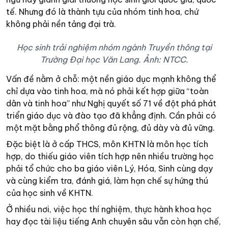
tế. Nhưng đó là thành tựu của nhóm tinh hoa, chứ
không phải nền tảng đại trà.
Học sinh trải nghiệm nhóm ngành Truyền thông tại
Trường Đại học Văn Lang. Ảnh: NTCC.
Vấn đề nằm ở chỗ: một nền giáo dục mạnh không thể
chỉ dựa vào tinh hoa, mà nó phải kết hợp giữa “toàn
dân và tinh hoa” như Nghị quyết số 71 về đột phá phát
triển giáo dục và đào tạo đã khẳng định. Cần phải có
một mặt bằng phổ thông đủ rộng, đủ dày và đủ vững.
Đặc biệt là ở cấp THCS, môn KHTN là môn học tích
hợp, do thiếu giáo viên tích hợp nên nhiều trường học
phải tổ chức cho ba giáo viên Lý, Hóa, Sinh cùng dạy
và cùng kiểm tra, đánh giá, làm hạn chế sự hứng thú
của học sinh về KHTN.
Ở nhiều nơi, việc học thí nghiệm, thực hành khoa học
hay đọc tài liệu tiếng Anh chuyên sâu vẫn còn hạn chế,