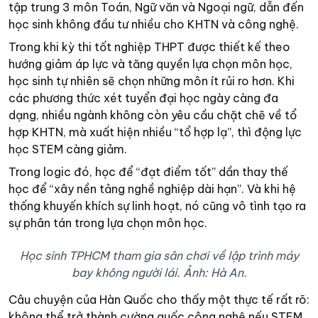
tập trung 3 môn Toán, Ngữ văn và Ngoại ngữ, dẫn đến
học sinh không đầu tư nhiều cho KHTN và công nghệ.
Trong khi kỳ thi tốt nghiệp THPT được thiết kế theo
hướng giảm áp lực và tăng quyền lựa chọn môn học,
học sinh tự nhiên sẽ chọn những môn ít rủi ro hơn. Khi
các phương thức xét tuyển đại học ngày càng đa
dạng, nhiều ngành không còn yêu cầu chặt chẽ về tổ
hợp KHTN, mà xuất hiện nhiều “tổ hợp lạ”, thì động lực
học STEM càng giảm.
Trong logic đó, học để “đạt điểm tốt” dần thay thế
học để “xây nền tảng nghề nghiệp dài hạn”. Và khi hệ
thống khuyến khích sự linh hoạt, nó cũng vô tình tạo ra
sự phân tán trong lựa chọn môn học.
Học sinh TPHCM tham gia sân chơi về lập trình máy
bay không người lái. Ảnh: Hà An.
Câu chuyện của Hàn Quốc cho thấy một thực tế rất rõ:
không thể trở thành cường quốc công nghệ nếu STEM