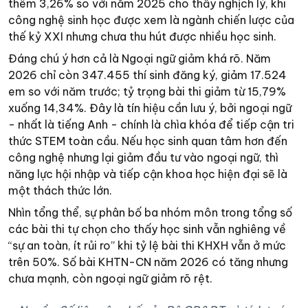
thêm 3,26% so với năm 2025 cho thấy nghịch lý, khi
công nghệ sinh học được xem là ngành chiến lược của
thế kỷ XXI nhưng chưa thu hút được nhiều học sinh.
Đáng chú ý hơn cả là Ngoại ngữ giảm khá rõ. Năm
2026 chỉ còn 347.455 thí sinh đăng ký, giảm 17.524
em so với năm trước; tỷ trọng bài thi giảm từ 15,79%
xuống 14,34%. Đây là tín hiệu cần lưu ý, bởi ngoại ngữ
- nhất là tiếng Anh - chính là chìa khóa để tiếp cận tri
thức STEM toàn cầu. Nếu học sinh quan tâm hơn đến
công nghệ nhưng lại giảm đầu tư vào ngoại ngữ, thì
năng lực hội nhập và tiếp cận khoa học hiện đại sẽ là
một thách thức lớn.
Nhìn tổng thể, sự phân bố ba nhóm môn trong tổng số
các bài thi tự chọn cho thấy học sinh vẫn nghiêng về
“sự an toàn, ít rủi ro” khi tỷ lệ bài thi KHXH vẫn ở mức
trên 50%. Số bài KHTN-CN năm 2026 có tăng nhưng
chưa mạnh, còn ngoại ngữ giảm rõ rệt.