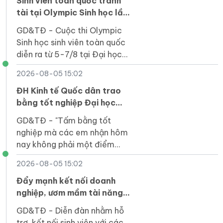
của quốc gia.
Sinh viên toàn quốc tranh
tài tại Olympic Sinh học lần
thứ VI
GD&TĐ - Cuộc thi Olympic
Sinh học sinh viên toàn quốc
diễn ra từ 5-7/8 tại Đại học
Duy Tân thu hút 164 thí sinh
2026-08-05 15:02
của 31 cơ sở giáo dục đại học
tham gia.
ĐH Kinh tế Quốc dân trao
bằng tốt nghiệp Đại học
chính quy khóa 64 Chương
GD&TĐ - "Tấm bằng tốt
trình Tiên tiến, Chất lượng
nghiệp mà các em nhận hôm
cao, POHE và Phân tích kinh
nay không phải một điểm
doanh
dừng mà là tấm vé để các
2026-08-05 15:02
em bước vào một sân chơi
rộng lớn hơn".
Đẩy mạnh kết nối doanh
nghiệp, ươm mầm tài năng
khởi nghiệp của sinh viên
GD&TĐ - Diễn đàn nhằm hỗ
trợ, kết nối sinh viên với các