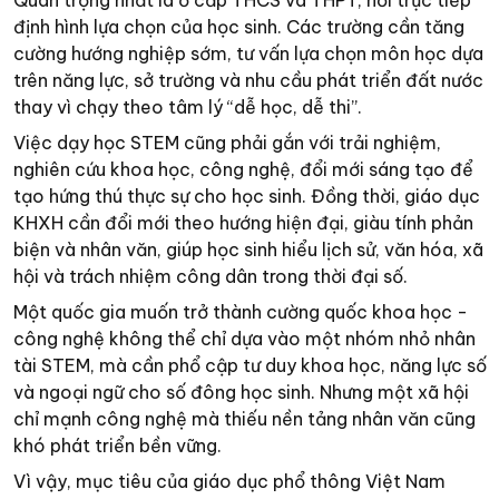
Quan trọng nhất là ở cấp THCS và THPT, nơi trực tiếp
định hình lựa chọn của học sinh. Các trường cần tăng
cường hướng nghiệp sớm, tư vấn lựa chọn môn học dựa
trên năng lực, sở trường và nhu cầu phát triển đất nước
thay vì chạy theo tâm lý “dễ học, dễ thi”.
Việc dạy học STEM cũng phải gắn với trải nghiệm,
nghiên cứu khoa học, công nghệ, đổi mới sáng tạo để
tạo hứng thú thực sự cho học sinh. Đồng thời, giáo dục
KHXH cần đổi mới theo hướng hiện đại, giàu tính phản
biện và nhân văn, giúp học sinh hiểu lịch sử, văn hóa, xã
hội và trách nhiệm công dân trong thời đại số.
Một quốc gia muốn trở thành cường quốc khoa học -
công nghệ không thể chỉ dựa vào một nhóm nhỏ nhân
tài STEM, mà cần phổ cập tư duy khoa học, năng lực số
và ngoại ngữ cho số đông học sinh. Nhưng một xã hội
chỉ mạnh công nghệ mà thiếu nền tảng nhân văn cũng
khó phát triển bền vững.
Vì vậy, mục tiêu của giáo dục phổ thông Việt Nam