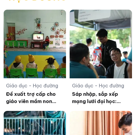
Giáo dục - Học đường
Giáo dục - Học đường
Đề xuất trợ cấp cho
Sáp nhập, sắp xếp
giáo viên mầm non
mạng lưới đại học:
nghỉ công tác chưa
Không chỉ là phép
được hưởng chế độ
cộng cơ học