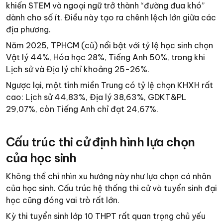
khiến STEM và ngoại ngữ trở thành “đường đua khó”
dành cho số ít. Điều này tạo ra chênh lệch lớn giữa các
địa phương.
Năm 2025, TPHCM (cũ) nổi bật với tỷ lệ học sinh chọn
Vật lý 44%, Hóa học 28%, Tiếng Anh 50%, trong khi
Lịch sử và Địa lý chỉ khoảng 25-26%.
Ngược lại, một tỉnh miền Trung có tỷ lệ chọn KHXH rất
cao: Lịch sử 44,83%, Địa lý 38,63%, GDKT&PL
29,07%, còn Tiếng Anh chỉ đạt 24,67%.
Cấu trúc thi cử định hình lựa chọn
của học sinh
Không thể chỉ nhìn xu hướng này như lựa chọn cá nhân
của học sinh. Cấu trúc hệ thống thi cử và tuyển sinh đại
học cũng đóng vai trò rất lớn.
Kỳ thi tuyển sinh lớp 10 THPT rất quan trọng chủ yếu