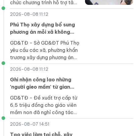
chức chương trình hỗ trợ tâm
lý cho 40 bệnh nhân ung thư
2026-08-08 11:12
cùng với người chăm sóc.
Phú Thọ xây dựng bổ sung
phương án mỗi xã không
quá 3 đầu mối trường công
GD&TĐ - Sở GD&ĐT Phú Thọ
lập
yêu cầu các xã, phường khẩn
trương xây dựng phương án
dự phòng sắp xếp mạng lưới
2026-08-08 11:12
trường học.
Ghi nhận công lao những
'người gieo mầm' từ gian
khó
GD&TĐ - Đề xuất trợ cấp từ
6,5 triệu đồng cho giáo viên
mầm non đã nghỉ công tác
nhưng chưa được hưởng chế
2026-08-07 14:51
độ là bước đi cần thiết và
mang tính nhân văn.
Tạo việc làm tại chỗ, xây