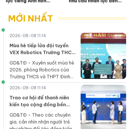
lực tiếng Anh hơn
nhu cầu nhân lực đến
7.000 giáo viên phổ
quản trị chất lượng
thông
MỚI NHẤT
2026-08-08 11:14
Mùa hè tiếp lửa đội tuyển
VEX Robotics Trường THCS
và THPT Đinh Thiện Lý
GD&TĐ - ​​Xuyên suốt mùa hè
2026, phòng Robotics của
Trường THCS và THPT Đinh
Thiện Lý (LSTS) luôn sôi nổi
2026-08-08 11:14
trong không khí học tập và
sáng tạo.
Trao cơ hội để thanh niên
kiến tạo cộng đồng bền
vững
GD&TĐ - Theo các chuyên
gia, cần nhìn nhận người trẻ
như những đối tác đồng kiến