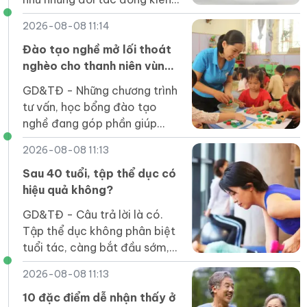
tạo, trực tiếp tham gia giải
2026-08-08 11:14
quyết các vấn đề của cộng
đồng.
Đào tạo nghề mở lối thoát
nghèo cho thanh niên vùng
cao Lai Châu
GD&TĐ - Những chương trình
tư vấn, học bổng đào tạo
nghề đang góp phần giúp
thanh niên Lai Châu trở lại
2026-08-08 11:13
giảng đường, mở ra kỳ vọng
về nghề nghiệp ổn định.
Sau 40 tuổi, tập thể dục có
hiệu quả không?
GD&TĐ - Câu trả lời là có.
Tập thể dục không phân biệt
tuổi tác, càng bắt đầu sớm,
lợi ích càng nhiều.
2026-08-08 11:13
10 đặc điểm dễ nhận thấy ở