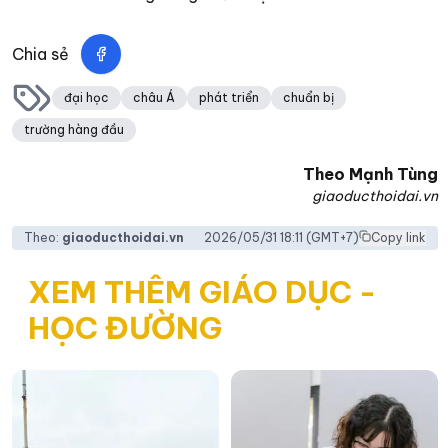
Chia sẻ
đại học
châu Á
phát triển
chuẩn bị
trường hàng đầu
Theo
Mạnh Tùng
giaoducthoidai.vn
Theo:
giaoducthoidai.vn
2026/05/31 18:11
(GMT+7)
Copy link
XEM THÊM GIÁO DỤC -
HỌC ĐƯỜNG