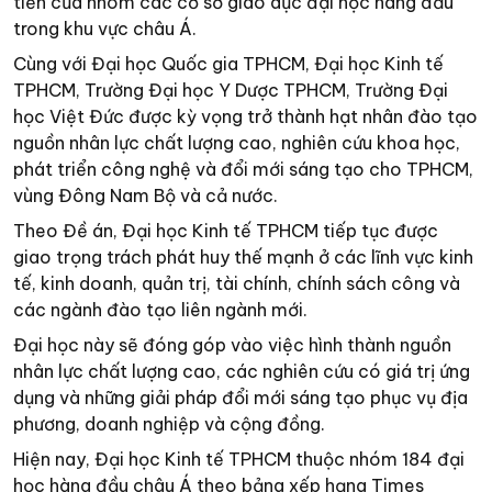
tiến của nhóm các cơ sở giáo dục đại học hàng đầu
trong khu vực châu Á.
Cùng với Đại học Quốc gia TPHCM, Đại học Kinh tế
TPHCM, Trường Đại học Y Dược TPHCM, Trường Đại
học Việt Đức được kỳ vọng trở thành hạt nhân đào tạo
nguồn nhân lực chất lượng cao, nghiên cứu khoa học,
phát triển công nghệ và đổi mới sáng tạo cho TPHCM,
vùng Đông Nam Bộ và cả nước.
Theo Đề án, Đại học Kinh tế TPHCM tiếp tục được
giao trọng trách phát huy thế mạnh ở các lĩnh vực kinh
tế, kinh doanh, quản trị, tài chính, chính sách công và
các ngành đào tạo liên ngành mới.
Đại học này sẽ đóng góp vào việc hình thành nguồn
nhân lực chất lượng cao, các nghiên cứu có giá trị ứng
dụng và những giải pháp đổi mới sáng tạo phục vụ địa
phương, doanh nghiệp và cộng đồng.
Hiện nay, Đại học Kinh tế TPHCM thuộc nhóm 184 đại
học hàng đầu châu Á theo bảng xếp hạng Times