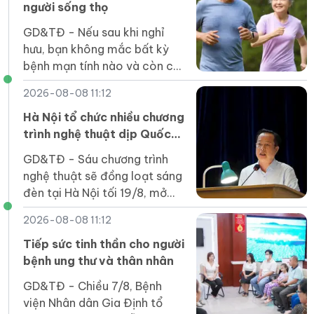
người sống thọ
GD&TĐ - Nếu sau khi nghỉ
hưu, bạn không mắc bất kỳ
bệnh mạn tính nào và còn có
10 đặc điểm dưới đây, thì
2026-08-08 11:12
điều đó cho thấy bạn thuộc
nhóm người sống lâu.
Hà Nội tổ chức nhiều chương
trình nghệ thuật dịp Quốc
khánh
GD&TĐ - Sáu chương trình
nghệ thuật sẽ đồng loạt sáng
đèn tại Hà Nội tối 19/8, mở
đầu chuỗi hoạt động chào
2026-08-08 11:12
mừng Cách mạng tháng Tám
và Quốc khánh 2/9.
Tiếp sức tinh thần cho người
bệnh ung thư và thân nhân
GD&TĐ - Chiều 7/8, Bệnh
viện Nhân dân Gia Định tổ