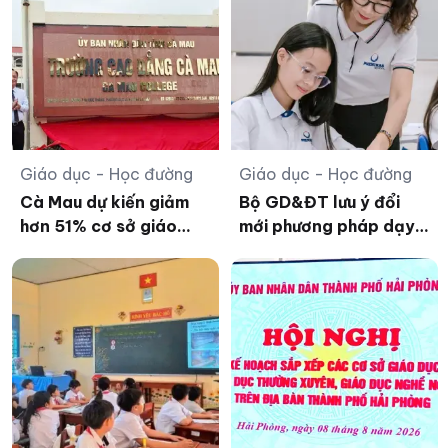
Giáo dục - Học đường
Giáo dục - Học đường
Cà Mau dự kiến giảm
Bộ GD&ĐT lưu ý đổi
hơn 51% cơ sở giáo
mới phương pháp dạy
dục công lập sau sắp
học, kiểm tra đánh giá
xếp
trong năm học mới