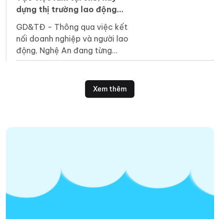
dựng thị trường lao động
bền vững
GD&TĐ - Thông qua việc kết
nối doanh nghiệp và người lao
động, Nghệ An đang từng
bước hiện thực hóa mục tiêu
tạo việc làm ổn định ngay tại
địa phương.
Xem thêm