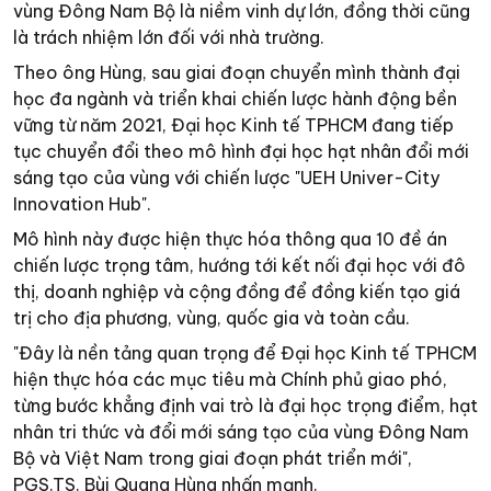
vùng Đông Nam Bộ là niềm vinh dự lớn, đồng thời cũng
là trách nhiệm lớn đối với nhà trường.
Theo ông Hùng, sau giai đoạn chuyển mình thành đại
học đa ngành và triển khai chiến lược hành động bền
vững từ năm 2021, Đại học Kinh tế TPHCM đang tiếp
tục chuyển đổi theo mô hình đại học hạt nhân đổi mới
sáng tạo của vùng với chiến lược "UEH Univer-City
Innovation Hub".
Mô hình này được hiện thực hóa thông qua 10 đề án
chiến lược trọng tâm, hướng tới kết nối đại học với đô
thị, doanh nghiệp và cộng đồng để đồng kiến tạo giá
trị cho địa phương, vùng, quốc gia và toàn cầu.
"Đây là nền tảng quan trọng để Đại học Kinh tế TPHCM
hiện thực hóa các mục tiêu mà Chính phủ giao phó,
từng bước khẳng định vai trò là đại học trọng điểm, hạt
nhân tri thức và đổi mới sáng tạo của vùng Đông Nam
Bộ và Việt Nam trong giai đoạn phát triển mới",
PGS.TS. Bùi Quang Hùng nhấn mạnh.