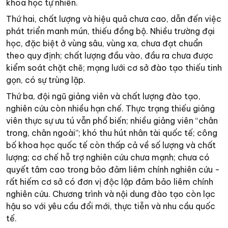
khoa học tự nhiên.
Thứ hai, chất lượng và hiệu quả chưa cao, dẫn đến việc
phát triển manh mún, thiếu đồng bộ. Nhiều trường đại
học, đặc biệt ở vùng sâu, vùng xa, chưa đạt chuẩn
theo quy định; chất lượng đầu vào, đầu ra chưa được
kiểm soát chặt chẽ; mạng lưới cơ sở đào tạo thiếu tinh
gọn, có sự trùng lặp.
Thứ ba, đội ngũ giảng viên và chất lượng đào tạo,
nghiên cứu còn nhiều hạn chế. Thực trạng thiếu giảng
viên thực sự ưu tú vẫn phổ biến; nhiều giảng viên “chân
trong, chân ngoài”; khó thu hút nhân tài quốc tế; công
bố khoa học quốc tế còn thấp cả về số lượng và chất
lượng; cơ chế hỗ trợ nghiên cứu chưa mạnh; chưa có
quyết tâm cao trong bảo đảm liêm chính nghiên cứu -
rất hiếm cơ sở có đơn vị độc lập đảm bảo liêm chính
nghiên cứu. Chương trình và nội dung đào tạo còn lạc
hậu so với yêu cầu đổi mới, thực tiễn và nhu cầu quốc
tế.