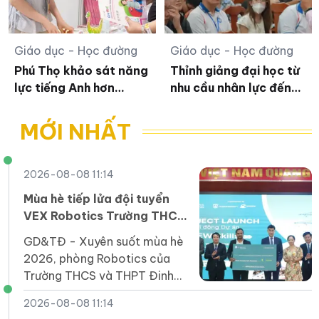
Giáo dục - Học đường
Giáo dục - Học đường
Phú Thọ khảo sát năng
Thỉnh giảng đại học từ
lực tiếng Anh hơn
nhu cầu nhân lực đến
7.000 giáo viên phổ
quản trị chất lượng
thông
MỚI NHẤT
2026-08-08 11:14
Mùa hè tiếp lửa đội tuyển
VEX Robotics Trường THCS
và THPT Đinh Thiện Lý
GD&TĐ - ​​Xuyên suốt mùa hè
2026, phòng Robotics của
Trường THCS và THPT Đinh
Thiện Lý (LSTS) luôn sôi nổi
2026-08-08 11:14
trong không khí học tập và