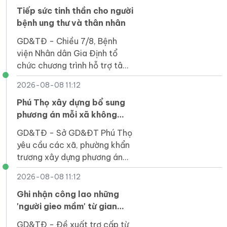
và Quốc khánh 2/9.
Tiếp sức tinh thần cho người
bệnh ung thư và thân nhân
GD&TĐ - Chiều 7/8, Bệnh
viện Nhân dân Gia Định tổ
chức chương trình hỗ trợ tâm
lý cho 40 bệnh nhân ung thư
2026-08-08 11:12
cùng với người chăm sóc.
Phú Thọ xây dựng bổ sung
phương án mỗi xã không
quá 3 đầu mối trường công
GD&TĐ - Sở GD&ĐT Phú Thọ
lập
yêu cầu các xã, phường khẩn
trương xây dựng phương án
dự phòng sắp xếp mạng lưới
2026-08-08 11:12
trường học.
Ghi nhận công lao những
'người gieo mầm' từ gian
khó
GD&TĐ - Đề xuất trợ cấp từ