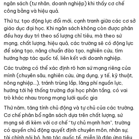
ngân sách (tư nhân, doanh nghiệp) khi thấy cơ chế
công bằng và hiệu quả.
Thứ tư, tạo động lực đổi mới, cạnh tranh giữa các cơ sở
giáo dục đại học. Khi ngân sách không còn được phân
đều hay duy trì theo số lượng chỉ tiêu, mà theo sứ
mạng, chất lượng, hiệu quả, các trường sẽ có động lực
để sáng tạo, nâng chuẩn đào tạo, nghiên cứu, tìm
hướng hợp tác quốc tế, liên kết với doanh nghiệp.
Các trường có thể xác định rõ hơn sứ mạng riêng của
mình (chuyên sâu, nghiên cứu, ứng dụng, y tế, kỹ thuật,
nông nghiệp…), tránh trùng lắp, lãng phí nguồn lực,
hướng tới hệ thống trường đại học phân tầng, có vai
trò khác nhau trong mạng lưới quốc gia
Thứ năm, tăng tính chủ động và tự chủ của các trường.
Cơ chế phân bổ ngân sách dựa trên chất lượng, sứ
mạng sẽ đi kèm với cơ chế “tự chủ mạnh hơn”, trường
có quyền chủ động quyết định chuyên môn, nhân sự,
tài chính nội bộ, hợp tác quốc tế, miễn là đáp ứng tiêu