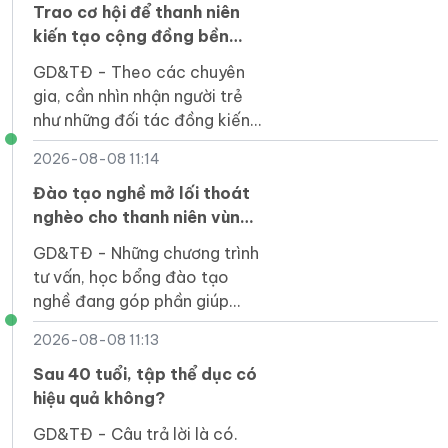
sáng tạo.
Trao cơ hội để thanh niên
kiến tạo cộng đồng bền
vững
GD&TĐ - Theo các chuyên
gia, cần nhìn nhận người trẻ
như những đối tác đồng kiến
tạo, trực tiếp tham gia giải
2026-08-08 11:14
quyết các vấn đề của cộng
đồng.
Đào tạo nghề mở lối thoát
nghèo cho thanh niên vùng
cao Lai Châu
GD&TĐ - Những chương trình
tư vấn, học bổng đào tạo
nghề đang góp phần giúp
thanh niên Lai Châu trở lại
2026-08-08 11:13
giảng đường, mở ra kỳ vọng
về nghề nghiệp ổn định.
Sau 40 tuổi, tập thể dục có
hiệu quả không?
GD&TĐ - Câu trả lời là có.