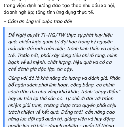
trong việc định hướng đào tạo theo nhu cầu xã hội,
doanh nghiệp; tăng tính ứng dụng thực tế.
- Cảm ơn ông về cuộc trao đổi!
Để Nghị quyết 71-NQ/TW thực sự phát huy hiệu
quả, chiến lược quản trị đại học trong kỷ nguyên
mới cần đổi mới toàn diện, tránh hình thức và chậm
trễ. Trước hết, phải xây dựng tiêu chí rõ ràng, minh
bạch về sứ mệnh, chất lượng, hiệu quả và có cơ
chế đánh giá độc lập, tin cậy.
Cùng với đó là khả năng đo lường và đánh giá. Phân
bổ ngân sách phải linh hoạt, công bằng, có chính
sách đặc thù cho vùng khó khăn, tránh “chạy điểm”
hay ưu tiên lợi thế sẵn có. Tự chủ đi đôi với trách
nhiệm giải trình, trường được trao quyền phải chịu
trách nhiệm về kết quả. Đồng thời, cần nâng cao
năng lực đội ngũ quản trị, giảng viên và huy động
nguồn lực xã hội - doanh nghiệp - quốc tế thông