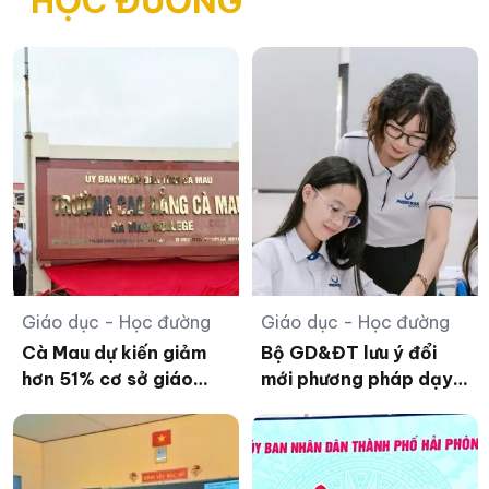
HỌC ĐƯỜNG
Giáo dục - Học đường
Giáo dục - Học đường
Cà Mau dự kiến giảm
Bộ GD&ĐT lưu ý đổi
hơn 51% cơ sở giáo
mới phương pháp dạy
dục công lập sau sắp
học, kiểm tra đánh giá
xếp
trong năm học mới