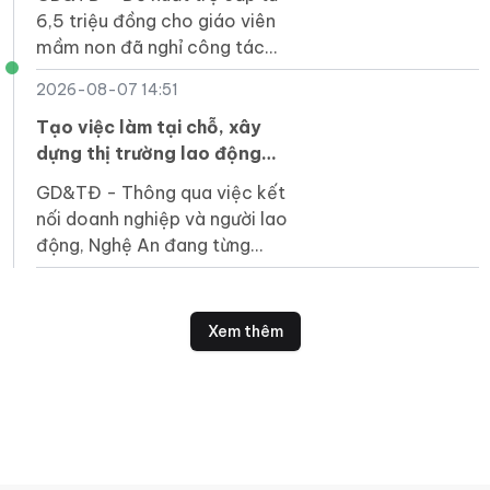
6,5 triệu đồng cho giáo viên
mầm non đã nghỉ công tác
nhưng chưa được hưởng chế
2026-08-07 14:51
độ là bước đi cần thiết và
mang tính nhân văn.
Tạo việc làm tại chỗ, xây
dựng thị trường lao động
bền vững
GD&TĐ - Thông qua việc kết
nối doanh nghiệp và người lao
động, Nghệ An đang từng
bước hiện thực hóa mục tiêu
tạo việc làm ổn định ngay tại
địa phương.
Xem thêm