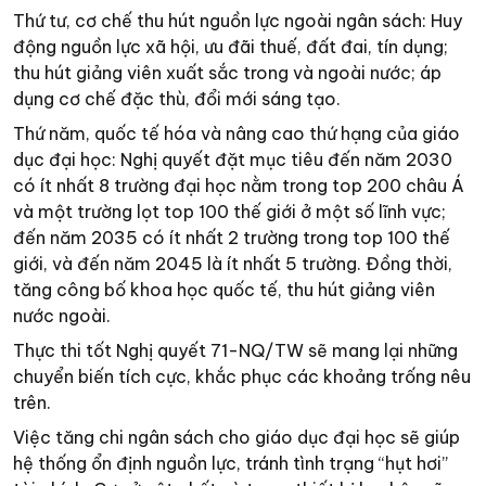
Thứ tư, cơ chế thu hút nguồn lực ngoài ngân sách: Huy
động nguồn lực xã hội, ưu đãi thuế, đất đai, tín dụng;
thu hút giảng viên xuất sắc trong và ngoài nước; áp
dụng cơ chế đặc thù, đổi mới sáng tạo.
Thứ năm, quốc tế hóa và nâng cao thứ hạng của giáo
dục đại học: Nghị quyết đặt mục tiêu đến năm 2030
có ít nhất 8 trường đại học nằm trong top 200 châu Á
và một trường lọt top 100 thế giới ở một số lĩnh vực;
đến năm 2035 có ít nhất 2 trường trong top 100 thế
giới, và đến năm 2045 là ít nhất 5 trường. Đồng thời,
tăng công bố khoa học quốc tế, thu hút giảng viên
nước ngoài.
Thực thi tốt Nghị quyết 71-NQ/TW sẽ mang lại những
chuyển biến tích cực, khắc phục các khoảng trống nêu
trên.
Việc tăng chi ngân sách cho giáo dục đại học sẽ giúp
hệ thống ổn định nguồn lực, tránh tình trạng “hụt hơi”