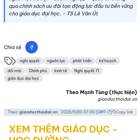
qua chính sách ưu đãi tạo động lực đầu tư bền vững
cho giáo dục đại học. - TS Lê Văn Út
Chia sẻ
nghị quyết
nguồn lực
phát triển
kế hoạch
đổi mới
Chính phủ
kinh tế
Nghị quyết 71
giáo dục đại học
Theo
Mạnh Tùng (thực hiện)
giaoducthoidai.vn
Theo:
giaoducthoidai.vn
2025/11/30 07:30
(GMT+7)
Copy link
XEM THÊM GIÁO DỤC -