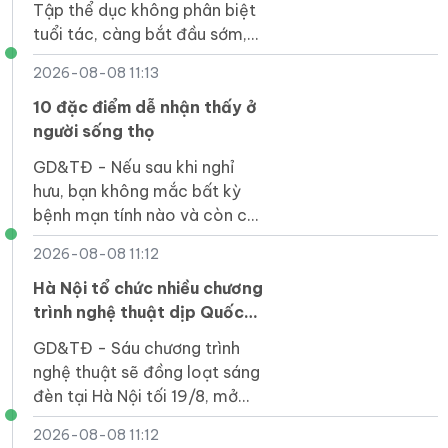
Tập thể dục không phân biệt
tuổi tác, càng bắt đầu sớm,
lợi ích càng nhiều.
2026-08-08 11:13
10 đặc điểm dễ nhận thấy ở
người sống thọ
GD&TĐ - Nếu sau khi nghỉ
hưu, bạn không mắc bất kỳ
bệnh mạn tính nào và còn có
10 đặc điểm dưới đây, thì
2026-08-08 11:12
điều đó cho thấy bạn thuộc
nhóm người sống lâu.
Hà Nội tổ chức nhiều chương
trình nghệ thuật dịp Quốc
khánh
GD&TĐ - Sáu chương trình
nghệ thuật sẽ đồng loạt sáng
đèn tại Hà Nội tối 19/8, mở
đầu chuỗi hoạt động chào
2026-08-08 11:12
mừng Cách mạng tháng Tám