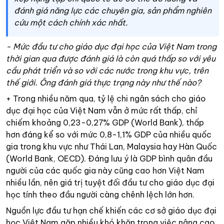
đánh giá năng lực các chuyên gia, sản phẩm nghiên
cứu một cách chính xác nhất.
- Mức đầu tư cho giáo dục đại học của Việt Nam trong
thời gian qua được đánh giá là còn quá thấp so với yêu
cầu phát triển và so với các nước trong khu vực, trên
thế giới. Ông đánh giá thực trạng này như thế nào?
+ Trong nhiều năm qua, tỷ lệ chi ngân sách cho giáo
dục đại học của Việt Nam vẫn ở mức rất thấp, chỉ
chiếm khoảng 0,23-0,27% GDP (World Bank), thấp
hơn đáng kể so với mức 0,8-1,1% GDP của nhiều quốc
gia trong khu vực như Thái Lan, Malaysia hay Hàn Quốc
(World Bank, OECD). Đáng lưu ý là GDP bình quân đầu
người của các quốc gia này cũng cao hơn Việt Nam
nhiều lần, nên giá trị tuyệt đối đầu tư cho giáo dục đại
học tính theo đầu người càng chênh lệch lớn hơn.
Nguồn lực đầu tư hạn chế khiến các cơ sở giáo dục đại
học Việt Nam gặp nhiều khó khăn trong việc nâng cao