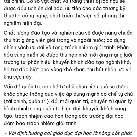
tài chính. Cơ sở vật chất và trang thiết bị lạc hậu sẽ
được đầu tư hiện đại hóa, ưu tiên cho các trường kỹ
thuật - công nghệ; phát triển thư viện số, phòng thí
nghiệm hiện đại.
Chất lượng đào tạo và nghiên cứu sẽ được nâng chuẩn;
thu hút giảng viên giỏi trong và ngoài nước; áp dụng
chính sách ưu đãi và tăng trách nhiệm giải trình. Phân
hóa vùng miền sẽ được thu hẹp nhờ mở rộng mạng lưới
trường tư, phân hiệu; khuyến khích đào tạo ngành khó,
hỗ trợ đặc biệt cho vùng khó khăn; thu hút nhân lực về
khu vực này.
Vấn đề quản trị, cơ chế tự chủ chưa hiệu quả sẽ được
khắc phục thông qua việc áp dụng mạnh cơ chế tự chủ
(tài chính, quản trị), đổi mới quản trị, chuyển từ quản lý
hành chính sang quản trị hiện đại; khuyến khích sáng
tạo, trách nhiệm cao hơn trong các trường đại học;
đảm bảo trách nhiệm giải trình.
- Với định hướng coi giáo dục đại học là nòng cốt phát