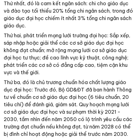
Thứ nhất, đó là cam kết ngân sách: chi cho giáo dục
và đào tạo tối thiểu 20% tổng chi ngân sách, trong đó
giáo dục đại học chiếm ít nhất 3% tổng chi ngân sách
giáo dục.
Thứ hai, phát triển mạng lưới trường đại học: Sắp xếp,
sáp nhập hoặc giải thể các cơ sở giáo dục đại học
không đạt chuẩn; mở rộng mạng lưới cơ sở giáo dục
đại học tư thục; đề cao lĩnh vực kỹ thuật, công nghệ;
phát triển các cơ sở có đẳng cấp cao, tiệm cận khu
vực và thế giới.
Thứ ba, đó là chủ trương chuẩn hóa chất lượng giáo
dục đại học: Trước đó, Bộ GD&ĐT đã ban hành Thông
tư về chuẩn cơ sở giáo dục đại học (6 tiêu chuẩn, 20
tiêu chí) để đánh giá, giám sát. Quy hoạch mạng lưới
cơ sở giáo dục đại học và sư phạm thời kỳ 2021 -
2030, tầm nhìn đến năm 2050 có lộ trình yêu cầu các
trường đạt chuẩn nếu không đạt, từ năm 2028 có thể
bị đình chỉ hoạt động hoặc giải thể trước năm 2030.