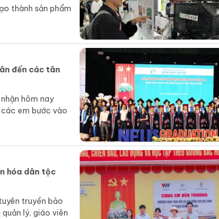
 tạo thành sản phẩm
dân đến các tân
 nhận hôm nay
ể các em bước vào
n hóa dân tộc
tuyên truyền bảo
quản lý, giáo viên