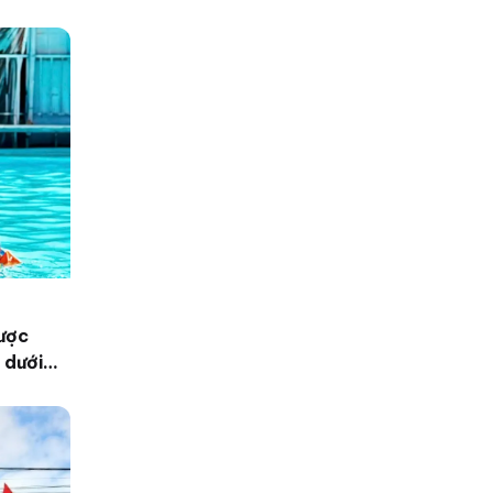
được
 dưới