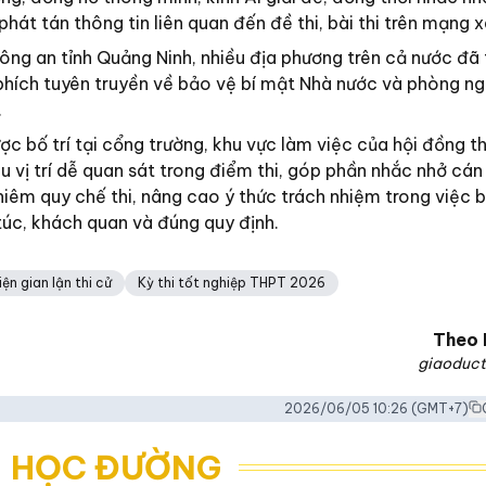
phát tán thông tin liên quan đến đề thi, bài thi trên mạng x
ng an tỉnh Quảng Ninh, nhiều địa phương trên cả nước đã t
phích tuyên truyền về bảo vệ bí mật Nhà nước và phòng ng
.
 bố trí tại cổng trường, khu vực làm việc của hội đồng thi
ều vị trí dễ quan sát trong điểm thi, góp phần nhắc nhở cán
nghiêm quy chế thi, nâng cao ý thức trách nhiệm trong việc
 túc, khách quan và đúng quy định.
n gian lận thi cử
Kỳ thi tốt nghiệp THPT 2026
Theo
giaoduct
2026/06/05 10:26
(GMT+7)
- HỌC ĐƯỜNG