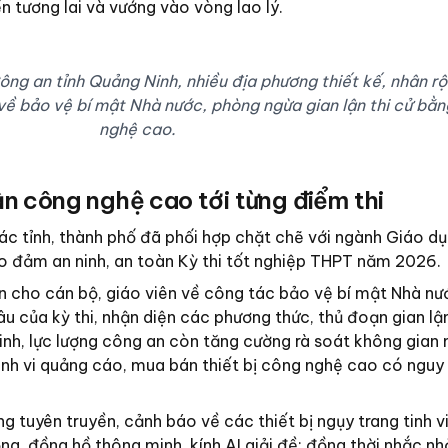
 tương lai và vướng vào vòng lao lý.
ông an tỉnh Quảng Ninh, nhiều địa phương thiết kế, nhân rộ
về bảo vệ bí mật Nhà nước, phòng ngừa gian lận thi cử bằ
nghệ cao.
n công nghệ cao tới từng điểm thi
ác tỉnh, thành phố đã phối hợp chặt chẽ với ngành Giáo dụ
o đảm an ninh, an toàn Kỳ thi tốt nghiệp THPT năm 2026.
n cho cán bộ, giáo viên về công tác bảo vệ bí mật Nhà nư
u của kỳ thi, nhận diện các phương thức, thủ đoạn gian lậ
sinh, lực lượng công an còn tăng cường rà soát không gian
nh vi quảng cáo, mua bán thiết bị công nghệ cao có nguy c
 tuyên truyền, cảnh báo về các thiết bị ngụy trang tinh vi
g, đồng hồ thông minh, kính AI giải đề; đồng thời nhắc nh