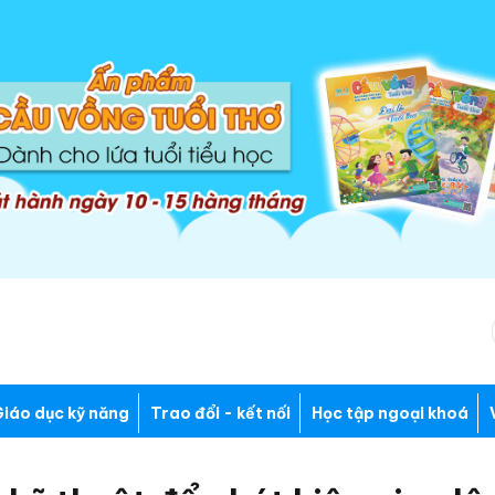
iáo dục kỹ năng
Trao đổi - kết nối
Học tập ngoại khoá