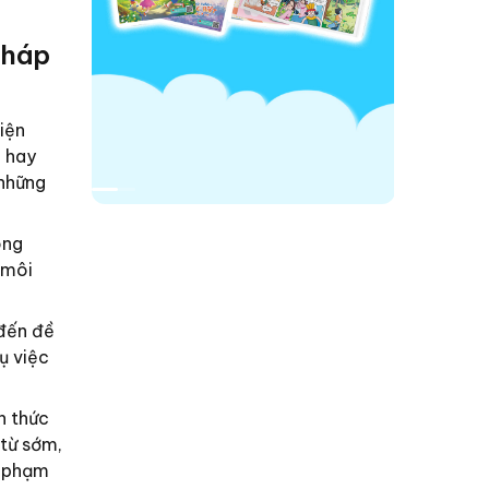
pháp
iện
h hay
 những
òng
 môi
 đến đề
ụ việc
n thức
 từ sớm,
i phạm