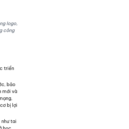
ng logo,
ng công
c triển
ớc, bảo
n mới và
 mạng,
ơ bị lợi
 như tai
ở học