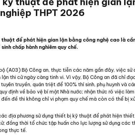
 kỹ thuật để phát hiện gian lậ
t nghiệp THPT 2026
thuật để phát hiện gian lận bằng công nghệ cao là cần
 sinh chấp hành nghiêm quy chế.
i bộ (A03) Bộ Công an, thực tiễn các năm gần đây, việc sử
 lận thi cử ngày càng tinh vi. Vì vậy, Bộ Công an đã chỉ đ
uyên truyền, quán triệt để 100% thí sinh, phụ huynh và cá
uy định về bảo vệ bí mật Nhà nước; nhận thức rõ việc làm l
n đến đề thi không chỉ vi phạm quy chế mà còn có thể bị xử
c địa phương sử dụng thiết bị kỹ thuật để phát hiện thiết
cử; đồng thời tổ chức tập huấn cho lực lượng sử dụng các th
ong thực tế.