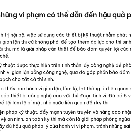
 những vi phạm có thể dẫn đến hậu quả 
 trị nội bộ, việc sử dụng các thiết bị kỹ thuật nhằm phát h
 gian lận thi cử không phải để tạo thêm áp lực cho thí sin
i thi, mà là giải pháp cần thiết để bảo đảm quyền lợi của
 chế.
kỹ thuật được thực hiện trên tinh thần lấy công nghệ để ph
hành vi gian lận bằng công nghệ, qua đó góp phần bảo đảm
bạch cho tất cả thí sinh.
thấy các hành vi gian lận, làm lộ, lọt thông tin liên quan
 các thiết bị công nghệ cao với thủ đoạn tinh vi. Đã có 6 v
ự về tội làm lộ bí mật nhà nước liên quan đến kỳ thi.
iện pháp kỹ thuật, đẩy mạnh tuyên truyền và nâng cao nhậ
vệ an ninh, an toàn kỳ thi mà còn là giải pháp phòng ngừa
 đầy đủ hậu quả pháp lý của hành vi vi phạm, tránh những sa