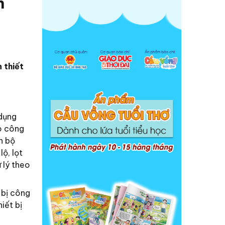
n
 thiết
 dụng
ạo công
n bộ
ộ, lọt
 lý theo
 bị công
iết bị