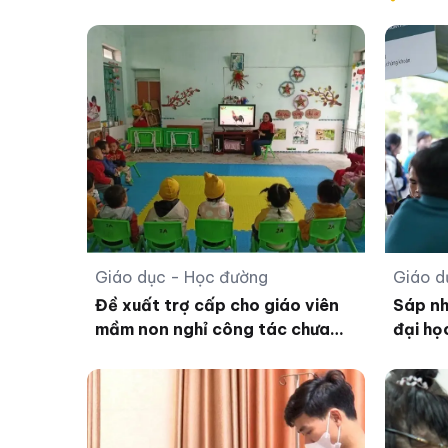
Giáo dục - Học đường
Giáo d
Đề xuất trợ cấp cho giáo viên
Sáp nh
mầm non nghỉ công tác chưa
đại họ
được hưởng chế độ
cơ học