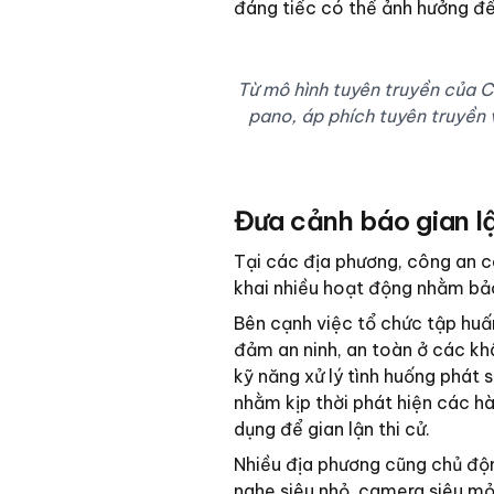
đáng tiếc có thể ảnh hưởng đến
Từ mô hình tuyên truyền của C
pano, áp phích tuyên truyền 
Đưa cảnh báo gian lậ
Tại các địa phương, công an c
khai nhiều hoạt động nhằm bả
Bên cạnh việc tổ chức tập huấ
đảm an ninh, an toàn ở các khâ
kỹ năng xử lý tình huống phát 
nhằm kịp thời phát hiện các hà
dụng để gian lận thi cử.
Nhiều địa phương cũng chủ động
nghe siêu nhỏ, camera siêu mỏn