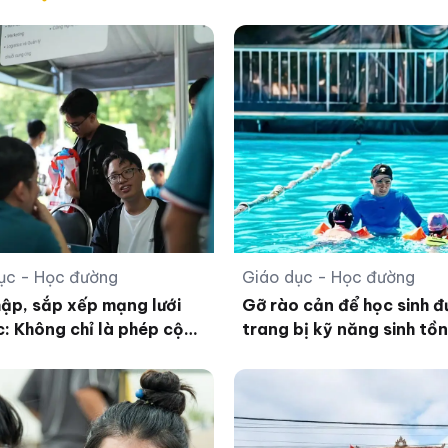
ục - Học đường
Giáo dục - Học đường
ập, sắp xếp mạng lưới
Gỡ rào cản để học sinh 
c: Không chỉ là phép cộng
trang bị kỹ năng sinh tồn
nước