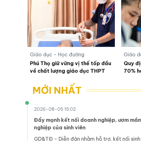
Giáo dục - Học đường
Giáo d
Phú Thọ giữ vững vị thế tốp đầu
Quy đị
về chất lượng giáo dục THPT
70% họ
MỚI NHẤT
2026-08-05 15:02
Đẩy mạnh kết nối doanh nghiệp, ươm mầm
nghiệp của sinh viên
GD&TĐ - Diễn đàn nhằm hỗ trợ, kết nối sinh