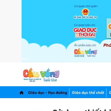
Giáo dục - Học đường
Giáo dục thể chất
G