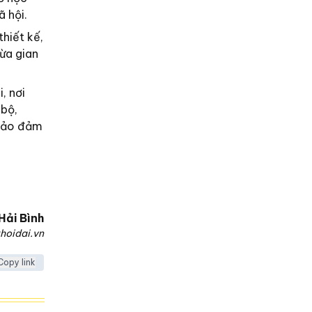
ã hội.
hiết kế,
ừa gian
, nơi
 bộ,
 bảo đảm
Hải Bình
hoidai.vn
Copy link