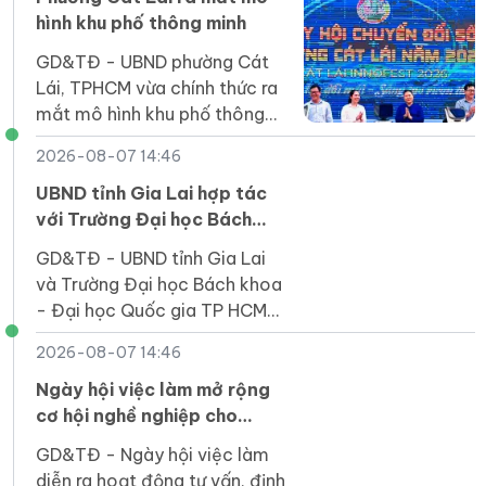
hình khu phố thông minh
GD&TĐ - UBND phường Cát
Lái, TPHCM vừa chính thức ra
mắt mô hình khu phố thông
minh tại 24 khu phố trên địa
2026-08-07 14:46
bàn phường này.
UBND tỉnh Gia Lai hợp tác
với Trường Đại học Bách
khoa TP HCM phát triển
GD&TĐ - UBND tỉnh Gia Lai
nhân lực số
và Trường Đại học Bách khoa
- Đại học Quốc gia TP HCM
hợp tác đào tạo nguồn nhân
2026-08-07 14:46
lực số, phát triển STEM, AI,
công nghiệp bán dẫn.
Ngày hội việc làm mở rộng
cơ hội nghề nghiệp cho
người khuyết tật Quảng Trị
GD&TĐ - Ngày hội việc làm
diễn ra hoạt động tư vấn, định