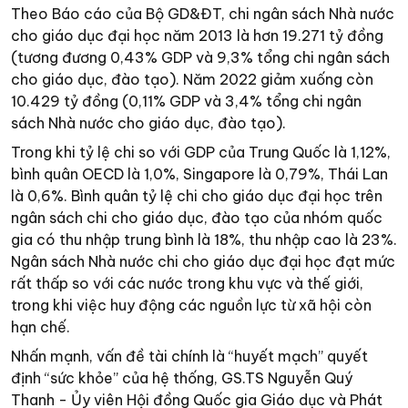
Theo Báo cáo của Bộ GD&ĐT, chi ngân sách Nhà nước
cho giáo dục đại học năm 2013 là hơn 19.271 tỷ đồng
(tương đương 0,43% GDP và 9,3% tổng chi ngân sách
cho giáo dục, đào tạo). Năm 2022 giảm xuống còn
10.429 tỷ đồng (0,11% GDP và 3,4% tổng chi ngân
sách Nhà nước cho giáo dục, đào tạo).
Trong khi tỷ lệ chi so với GDP của Trung Quốc là 1,12%,
bình quân OECD là 1,0%, Singapore là 0,79%, Thái Lan
là 0,6%. Bình quân tỷ lệ chi cho giáo dục đại học trên
ngân sách chi cho giáo dục, đào tạo của nhóm quốc
gia có thu nhập trung bình là 18%, thu nhập cao là 23%.
Ngân sách Nhà nước chi cho giáo dục đại học đạt mức
rất thấp so với các nước trong khu vực và thế giới,
trong khi việc huy động các nguồn lực từ xã hội còn
hạn chế.
Nhấn mạnh, vấn đề tài chính là “huyết mạch” quyết
định “sức khỏe” của hệ thống, GS.TS Nguyễn Quý
Thanh - Ủy viên Hội đồng Quốc gia Giáo dục và Phát