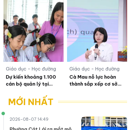
Tĩnh
Giáo dục - Học đường
Giáo dục - Học đường
Dự kiến khoảng 1.100
Cà Mau nỗ lực hoàn
cán bộ quản lý tại
thành sắp xếp cơ sở
Nghệ An trở lại công
giáo dục trước ngày
tác giảng dạy
30/8
MỚI NHẤT
2026-08-07 14:49
Phường Cát Lái ra mắt mô