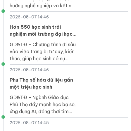
hướng nghề nghiệp và kết nối
tuyển dụng, góp phần giúp
2026-08-07 14:46
người khuyết tật tiếp cận
việc làm.
Hơn 550 học sinh trải
nghiệm môi trường đại học
tại UEH Mekong
GD&TĐ - Chương trình đi sâu
vào việc trang bị tư duy, kiến
thức, giúp học sinh có sự
chuẩn bị tốt nhất trước khi
2026-08-07 14:46
bước vào môi trường đại học.
Phú Thọ số hóa dữ liệu gần
một triệu học sinh
GD&TĐ - Ngành Giáo dục
Phú Thọ đẩy mạnh học bạ số,
ứng dụng AI, đồng thời tìm
giải pháp khắc phục hạn chế
2026-08-07 14:45
về hạ tầng tại vùng khó khăn.