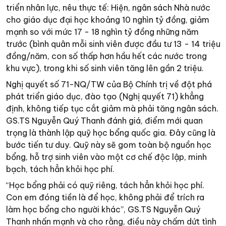
triển nhân lực, nêu thực tế: Hiện, ngân sách Nhà nước
cho giáo dục đại học khoảng 10 nghìn tỷ đồng, giảm
mạnh so với mức 17 - 18 nghìn tỷ đồng những năm
trước (bình quân mỗi sinh viên được đầu tư 13 - 14 triệu
đồng/năm, con số thấp hơn hầu hết các nước trong
khu vực), trong khi số sinh viên tăng lên gần 2 triệu.
Nghị quyết số 71-NQ/TW của Bộ Chính trị về đột phá
phát triển giáo dục, đào tạo (Nghị quyết 71) khẳng
định, không tiếp tục cắt giảm mà phải tăng ngân sách.
GS.TS Nguyễn Quý Thanh đánh giá, điểm mới quan
trọng là thành lập quỹ học bổng quốc gia. Đây cũng là
bước tiến tư duy. Quỹ này sẽ gom toàn bộ nguồn học
bổng, hỗ trợ sinh viên vào một cơ chế độc lập, minh
bạch, tách hẳn khỏi học phí.
“Học bổng phải có quỹ riêng, tách hẳn khỏi học phí.
Con em đóng tiền là để học, không phải để trích ra
làm học bổng cho người khác”, GS.TS Nguyễn Quý
Thanh nhấn mạnh và cho rằng, điều này chấm dứt tình