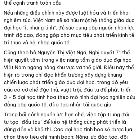
thể cạnh tranh toàn cầu.
Nếu những điều chỉnh này được luật hóa và triển khai
nghiêm túc, Việt Nam sẽ sở hữu một hệ thống giáo dục
đại học “ít nhưng tinh”, đủ sức cung cấp nguồn nhân lực
trình độ cao, đóng góp cho mục tiêu phát triển kinh tế
tri thức và hội nhập quốc tế.
Cũng theo bà Nguyễn Thị Việt Nga, Nghị quyết 71 thể
hiện quyết tâm trong việc nâng tầm giáo dục đại học
Việt Nam ngang hàng khu vực và thế giới. Điều này thể
hiện rõ trong chỉ đạo khẩn trương xây dựng khung
chiến lược phát triển giáo dục đại học, trong đó yêu
cầu có cơ chế đặc thù, vượt trội, đầu tư để phát triển
3 - 5 đại học tinh hoa theo mô hình đại học nghiên cứu
đẳng cấp quốc tế, đào tạo nhân tài quốc gia.
Trong bối cảnh nguồn lực hạn chế, việc tập trung đầu
tư tạo “đầu tàu” để kéo hệ thống cùng phát triển là
đúng đắn và khả thi. Các đại học tinh hoa sẽ được lựa
chọn theo tiêu chí minh bạch: Năng lực đào tạo, đội