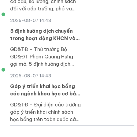
cơ cấu, số lượng, chính sách
đối với cấp trưởng, phó và
nhân sự hỗ trợ khi sắp xếp cơ
2026-08-07 14:43
sở giáo dục công lập.
5 định hướng dịch chuyển
trong hoạt động KHCN và
đổi mới sáng tạo
GD&TĐ - Thứ trưởng Bộ
GD&ĐT Phạm Quang Hưng
gợi mở, 5 định hướng dịch
chuyển trong hoạt động khoa
2026-08-07 14:43
học, công nghệ và đổi mới
sáng tạo.
Góp ý triển khai học bổng
các ngành khoa học cơ bản
và công nghệ chiến lược
GD&TĐ - Đại diện các trường
góp ý triển khai chính sách
học bổng trên toàn quốc các
ngành khoa học cơ bản, kỹ
thuật then chốt, công nghệ