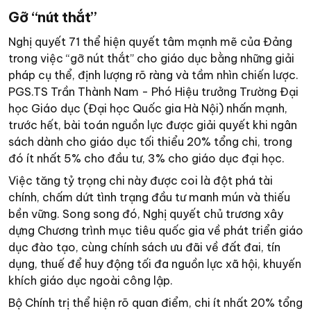
Gỡ “nút thắt”
Nghị quyết 71 thể hiện quyết tâm mạnh mẽ của Đảng
trong việc “gỡ nút thắt” cho giáo dục bằng những giải
pháp cụ thể, định lượng rõ ràng và tầm nhìn chiến lược.
PGS.TS Trần Thành Nam - Phó Hiệu trưởng Trường Đại
học Giáo dục (Đại học Quốc gia Hà Nội) nhấn mạnh,
trước hết, bài toán nguồn lực được giải quyết khi ngân
sách dành cho giáo dục tối thiểu 20% tổng chi, trong
đó ít nhất 5% cho đầu tư, 3% cho giáo dục đại học.
Việc tăng tỷ trọng chi này được coi là đột phá tài
chính, chấm dứt tình trạng đầu tư manh mún và thiếu
bền vững. Song song đó, Nghị quyết chủ trương xây
dựng Chương trình mục tiêu quốc gia về phát triển giáo
dục đào tạo, cùng chính sách ưu đãi về đất đai, tín
dụng, thuế để huy động tối đa nguồn lực xã hội, khuyến
khích giáo dục ngoài công lập.
Bộ Chính trị thể hiện rõ quan điểm, chi ít nhất 20% tổng