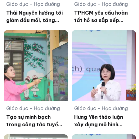
Giáo dục - Học đường
Giáo dục - Học đường
Thái Nguyên hướng tới
TPHCM yêu cầu hoàn
giảm đầu mối, tăng
tất hồ sơ sắp xếp
quản trị trường học
trường học trước 15/8
Giáo dục - Học đường
Giáo dục - Học đường
Tạo sự minh bạch
Hưng Yên thảo luận
trong công tác tuyển
xây dựng mô hình
sinh đầu cấp tại Hà
trường phổ thông mới