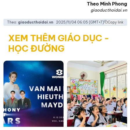
Theo
Minh Phong
giaoducthoidai.vn
Theo:
giaoducthoidai.vn
2025/11/04 06:05
(GMT+7)
Copy link
XEM THÊM GIÁO DỤC -
HỌC ĐƯỜNG