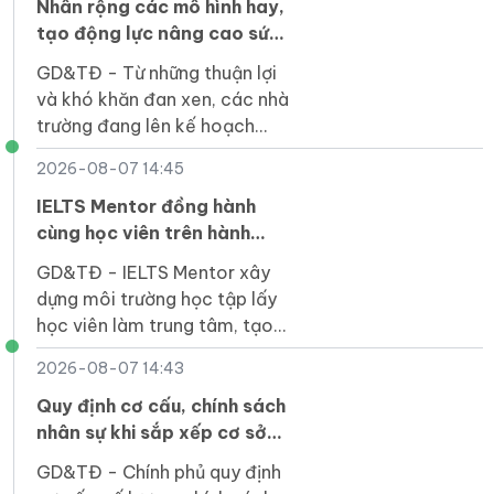
Nhân rộng các mô hình hay,
tạo động lực nâng cao sức
khỏe học đường
GD&TĐ - Từ những thuận lợi
và khó khăn đan xen, các nhà
trường đang lên kế hoạch
tiếp tục nhân rộng nhiều mô
2026-08-07 14:45
hình, cách làm hay về sức
khỏe học đường.
IELTS Mentor đồng hành
cùng học viên trên hành
trình phát triển toàn diện
GD&TĐ - IELTS Mentor xây
dựng môi trường học tập lấy
học viên làm trung tâm, tạo
điều kiện để người học phát
2026-08-07 14:43
triển toàn diện.
Quy định cơ cấu, chính sách
nhân sự khi sắp xếp cơ sở
giáo dục công lập
GD&TĐ - Chính phủ quy định