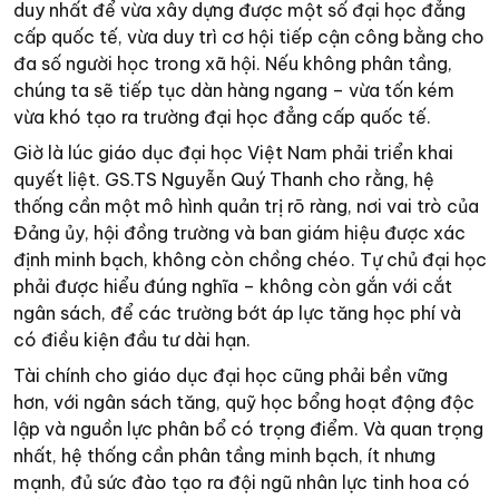
duy nhất để vừa xây dựng được một số đại học đẳng
cấp quốc tế, vừa duy trì cơ hội tiếp cận công bằng cho
đa số người học trong xã hội. Nếu không phân tầng,
chúng ta sẽ tiếp tục dàn hàng ngang – vừa tốn kém
vừa khó tạo ra trường đại học đẳng cấp quốc tế.
Giờ là lúc giáo dục đại học Việt Nam phải triển khai
quyết liệt. GS.TS Nguyễn Quý Thanh cho rằng, hệ
thống cần một mô hình quản trị rõ ràng, nơi vai trò của
Đảng ủy, hội đồng trường và ban giám hiệu được xác
định minh bạch, không còn chồng chéo. Tự chủ đại học
phải được hiểu đúng nghĩa – không còn gắn với cắt
ngân sách, để các trường bớt áp lực tăng học phí và
có điều kiện đầu tư dài hạn.
Tài chính cho giáo dục đại học cũng phải bền vững
hơn, với ngân sách tăng, quỹ học bổng hoạt động độc
lập và nguồn lực phân bổ có trọng điểm. Và quan trọng
nhất, hệ thống cần phân tầng minh bạch, ít nhưng
mạnh, đủ sức đào tạo ra đội ngũ nhân lực tinh hoa có