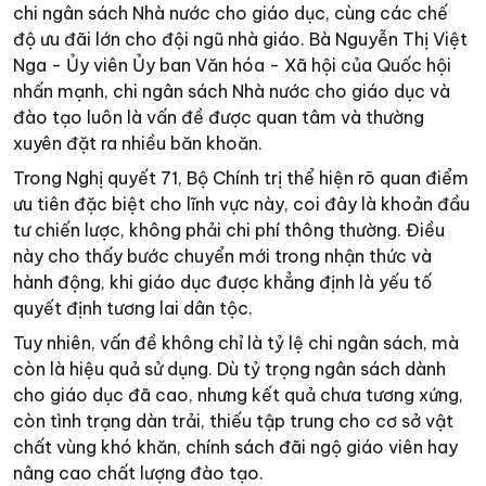
chi ngân sách Nhà nước cho giáo dục, cùng các chế
độ ưu đãi lớn cho đội ngũ nhà giáo. Bà Nguyễn Thị Việt
Nga - Ủy viên Ủy ban Văn hóa - Xã hội của Quốc hội
nhấn mạnh, chi ngân sách Nhà nước cho giáo dục và
đào tạo luôn là vấn đề được quan tâm và thường
xuyên đặt ra nhiều băn khoăn.
Trong Nghị quyết 71, Bộ Chính trị thể hiện rõ quan điểm
ưu tiên đặc biệt cho lĩnh vực này, coi đây là khoản đầu
tư chiến lược, không phải chi phí thông thường. Điều
này cho thấy bước chuyển mới trong nhận thức và
hành động, khi giáo dục được khẳng định là yếu tố
quyết định tương lai dân tộc.
Tuy nhiên, vấn đề không chỉ là tỷ lệ chi ngân sách, mà
còn là hiệu quả sử dụng. Dù tỷ trọng ngân sách dành
cho giáo dục đã cao, nhưng kết quả chưa tương xứng,
còn tình trạng dàn trải, thiếu tập trung cho cơ sở vật
chất vùng khó khăn, chính sách đãi ngộ giáo viên hay
nâng cao chất lượng đào tạo.