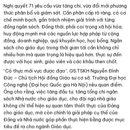
Nghị quyết 71 yêu cầu vừa tăng chi, vừa đổi mới phương
thức phân bổ và giám sát. Cần phân cấp rõ ràng, có cơ
chế minh bạch, gắn trách nhiệm giải trình với từng
đồng ngân sách. Đồng thời, phải coi trọng xã hội hóa,
huy động mạnh mẽ các nguồn lực hợp pháp từ cộng
đồng, doanh nghiệp, quỹ khuyến học, học bổng. Ngân
sách cho giáo dục trong thời gian tới cần không chỉ
nhiều hơn mà quan trọng là hiệu quả hơn, thực sự đến
được với học sinh, giáo viên và các khâu then chốt.
“Có thực mới vực được đạo”, GS.TSKH Nguyễn Đình
Đức – Chủ tịch Hội đồng Giáo sư cơ sở, Trường Đại học
Công nghệ (Đại học Quốc gia Hà Nội) nêu quan điểm.
Ông cho rằng, việc tăng đầu tư, tăng tổng chi ngân
sách Nhà nước cho giáo dục, cho đội ngũ nhà giáo
không chỉ thể hiện sự quan tâm thiết thực của Đảng
cho giáo dục, mà còn chính là giải pháp cụ thể của
Đảng và Nhà nước góp phần thực hiện bằng được mục
tiêu đề ra cho ngành Giáo dục.