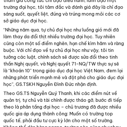
tham gia công tác chỉ đạo điều hành, lãnh đạo một
trường đại học, tôi tâm đắc và đánh giá đây là chỉ đạo
sáng suốt, quyết liệt, đúng và trúng mong mỏi các cơ
sở giáo dục đại học.
“Những năm qua, tự chủ đại học như luồng gió mới đã
làm thay da đổi thịt nhiều trường đại học. Tuy nhiên
cũng còn một số điểm nghẽn, hạn chế kìm hãm và ràng
buộc. Với chỉ đạo về tự chủ đại học như vậy, tôi tin
tưởng các luật, chính sách sẽ được sửa đổi theo tinh
thần Nghị quyết, và Nghị quyết 71-NQ/TW thực sự sẽ
là “khoán 10” trong giáo dục đại học Việt Nam, đem lại
những phát triển mạnh mẽ và đột phá cho giáo dục đại
học”, GS.TSKH Nguyễn Đình Đức nhận định.
Theo GS.TS Nguyễn Quý Thanh, khi các điểm nút về
quản trị, tự chủ và tài chính được tháo gỡ, bước đi tiếp
theo là phân tầng đại học – chủ trương đã được nhiều
quốc gia áp dụng thành công: Muốn có trường top
quốc tế, phải đầu tư cực kỳ lớn cho một số trường.