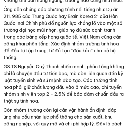
Không thể dàn hàng ngang, trường nào cũng như nhau.
Ông dẫn chứng các chương trình nổi tiếng như: Dự án
211, 985 của Trung Quốc hay Brain Korea 21 của Hàn
Quốc, nơi Chính phủ đổ nguồn lực khổng lồ vào một số
trường đại học mũi nhọn, giúp họ đủ sức cạnh tranh
trong các bảng xếp hạng quốc tế. Việt Nam cũng cần
công khai phân tầng: Xác định nhóm trường tinh hoa
để đầu tư tập trung, từ đó tạo “đầu kéo” cho cả hệ
thống.
GS.TS Nguyễn Quý Thanh nhấn mạnh, phân tầng không
chỉ là chuyện đầu tư tiền bạc, mà còn liên quan đến kỷ
luật tuyển sinh và sứ mệnh đào tạo. Các trường tinh
hoa phải giữ chất lượng đầu vào ở mức cao, chỉ tuyển
nhóm sinh viên top 2 - 2,5% để bảo đảm chuẩn đầu ra
thật sự tinh hoa.
Còn nhóm trường còn lại cần vận hành ổn định, đáp
ứng nhu cầu nhân lực phổ thông cho sản xuất, khu
công nghiệp, với quy mô và chi phí hợp lý. Đây là cách