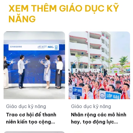
XEM THÊM GIÁO DỤC KỸ
NĂNG
Giáo dục kỹ năng
Giáo dục kỹ năng
Trao cơ hội để thanh
Nhân rộng các mô hình
niên kiến tạo cộng
hay, tạo động lực
đồng bền vững
nâng cao sức khỏe học