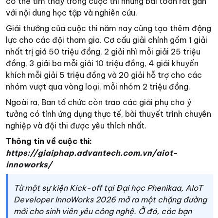
có thể tìm thấy trong cuộc thi những bài toán rất gần
với nội dung học tập và nghiên cứu.
Giải thưởng của cuộc thi năm nay cũng tạo thêm động
lực cho các đội tham gia. Cơ cấu giải chính gồm 1 giải
nhất trị giá 50 triệu đồng, 2 giải nhì mỗi giải 25 triệu
đồng, 3 giải ba mỗi giải 10 triệu đồng, 4 giải khuyến
khích mỗi giải 5 triệu đồng và 20 giải hỗ trợ cho các
nhóm vượt qua vòng loại, mỗi nhóm 2 triệu đồng.
Ngoài ra, Ban tổ chức còn trao các giải phụ cho ý
tưởng có tính ứng dụng thực tế, bài thuyết trình chuyên
nghiệp và đội thi được yêu thích nhất.
Thông tin về cuộc thi:
https://giaiphap.advantech.com.vn/aiot-
innoworks/
Từ một sự kiện Kick-off tại Đại học Phenikaa, AIoT
Developer InnoWorks 2026 mở ra một chặng đường
mới cho sinh viên yêu công nghệ. Ở đó, các bạn