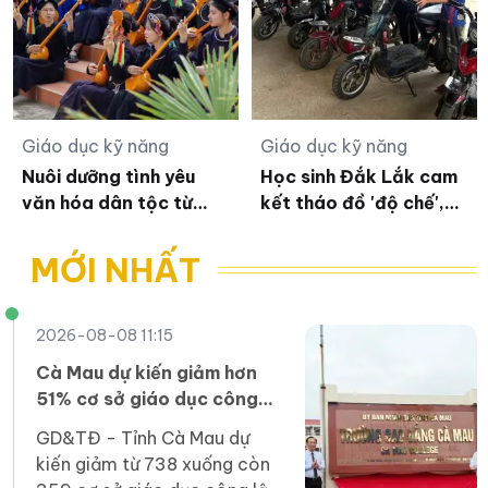
Giáo dục kỹ năng
Giáo dục kỹ năng
Nuôi dưỡng tình yêu
Học sinh Đắk Lắk cam
văn hóa dân tộc từ
kết tháo đồ 'độ chế',
những lớp học miễn phí
trả xe đạp điện về
nguyên trạng
MỚI NHẤT
2026-08-08 11:15
Cà Mau dự kiến giảm hơn
51% cơ sở giáo dục công
lập sau sắp xếp
GD&TĐ - Tỉnh Cà Mau dự
kiến giảm từ 738 xuống còn