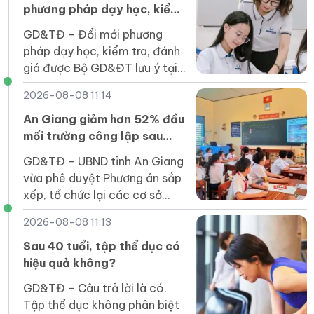
phương pháp dạy học, kiểm
tra đánh giá trong năm học
GD&TĐ - Đổi mới phương
mới
pháp dạy học, kiểm tra, đánh
giá được Bộ GD&ĐT lưu ý tại
hướng dẫn thực hiện nhiệm vụ
2026-08-08 11:14
giáo dục phổ thông năm học
2026-2027.
An Giang giảm hơn 52% đầu
mối trường công lập sau
sắp xếp
GD&TĐ - UBND tỉnh An Giang
vừa phê duyệt Phương án sắp
xếp, tổ chức lại các cơ sở
giáo dục mầm non, phổ
2026-08-08 11:13
thông, GDTX, GDNN công lập
trên địa bàn tỉnh.
Sau 40 tuổi, tập thể dục có
hiệu quả không?
GD&TĐ - Câu trả lời là có.
Tập thể dục không phân biệt