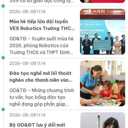
359 cơ sở giáo dục công lập
(giảm 379 đầu mối) trước
2026-08-08 11:14
năm học mới; tỷ lệ giảm trên
51%.
Mùa hè tiếp lửa đội tuyển
VEX Robotics Trường THCS
và THPT Đinh Thiện Lý
GD&TĐ - ​​Xuyên suốt mùa hè
2026, phòng Robotics của
Trường THCS và THPT Đinh
Thiện Lý (LSTS) luôn sôi nổi
2026-08-08 11:14
trong không khí học tập và
sáng tạo.
Đào tạo nghề mở lối thoát
nghèo cho thanh niên vùng
cao Lai Châu
GD&TĐ - Những chương trình
tư vấn, học bổng đào tạo
nghề đang góp phần giúp
thanh niên Lai Châu trở lại
2026-08-08 11:14
giảng đường, mở ra kỳ vọng
về nghề nghiệp ổn định.
Bộ GD&ĐT lưu ý đổi mới