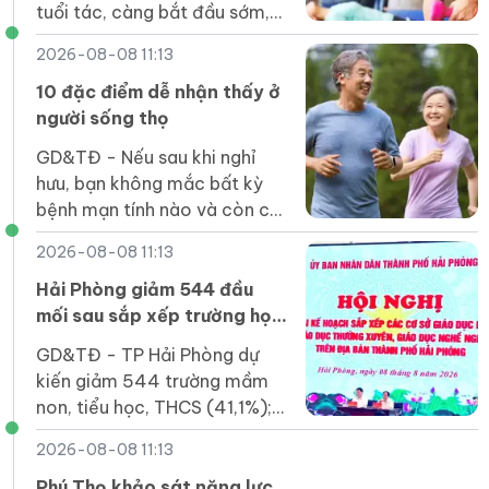
tuổi tác, càng bắt đầu sớm,
lợi ích càng nhiều.
2026-08-08 11:13
10 đặc điểm dễ nhận thấy ở
người sống thọ
GD&TĐ - Nếu sau khi nghỉ
hưu, bạn không mắc bất kỳ
bệnh mạn tính nào và còn có
10 đặc điểm dưới đây, thì
2026-08-08 11:13
điều đó cho thấy bạn thuộc
nhóm người sống lâu.
Hải Phòng giảm 544 đầu
mối sau sắp xếp trường học
các cấp
GD&TĐ - TP Hải Phòng dự
kiến giảm 544 trường mầm
non, tiểu học, THCS (41,1%);
đảm bảo mô hình một trường
2026-08-08 11:13
chính, có các phân hiệu, điểm
trường.
Phú Thọ khảo sát năng lực