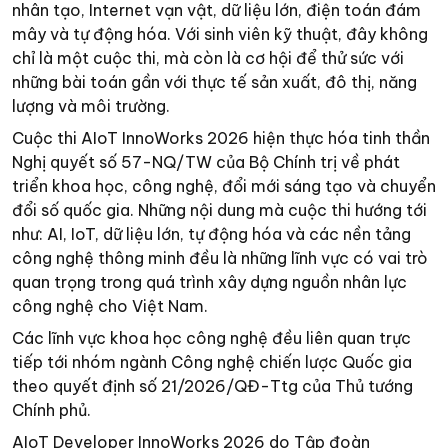
nhân tạo, Internet vạn vật, dữ liệu lớn, điện toán đám
mây và tự động hóa. Với sinh viên kỹ thuật, đây không
chỉ là một cuộc thi, mà còn là cơ hội để thử sức với
những bài toán gần với thực tế sản xuất, đô thị, năng
lượng và môi trường.
Cuộc thi AIoT InnoWorks 2026 hiện thực hóa tinh thần
Nghị quyết số 57-NQ/TW của Bộ Chính trị về phát
triển khoa học, công nghệ, đổi mới sáng tạo và chuyển
đổi số quốc gia. Những nội dung mà cuộc thi hướng tới
như: AI, IoT, dữ liệu lớn, tự động hóa và các nền tảng
công nghệ thông minh đều là những lĩnh vực có vai trò
quan trọng trong quá trình xây dựng nguồn nhân lực
công nghệ cho Việt Nam.
Các lĩnh vực khoa học công nghệ đều liên quan trực
tiếp tới nhóm ngành Công nghệ chiến lược Quốc gia
theo quyết định số 21/2026/QĐ-Ttg của Thủ tướng
Chính phủ.
AIoT Developer InnoWorks 2026 do Tập đoàn