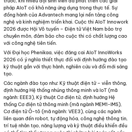
trước, khi nhiều đội sinh viên đã phát triển các giải
pháp AIoT có khả năng ứng dụng trong thực tế. Sự
đồng hành của Advantech mang lại nền tảng công
nghệ và kinh nghiệm triển khai. Cuộc thi AIoT Innowork
2026 được Hội Vô tuyến – Điện tử Việt Nam bảo trợ
chuyên môn, đảm bảo cho cuộc thi có chất lượng cao
với công nghệ tiên tiến.
Với Đại học Phenikaa, việc đăng cai AIoT InnoWorks
2026 có ý nghĩa thiết thực đối với định hướng đào tạo
kỹ thuật gắn với thực hành, nghiên cứu và đổi mới sáng
tạo.
Các ngành đào tạo như: Kỹ thuật điện tử – viễn thông,
định hướng Hệ thống nhúng thông minh và IoT (mã
ngành: EEE3), Kỹ thuật Cơ điện tử, định hướng Hệ
thống Cơ điện tử thông minh (mã ngành MEM1-IMS),
Cơ điện tử Ô-tô (mã ngành: VEE3), cùng các ngành
liên quan đến robot, tự động hóa, công nghệ thông tin,
trí tuệ nhân tạo, năng lượng và kỹ thuật điều khiển đều