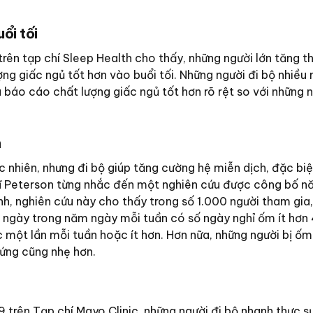
ổi tối
ên tạp chí Sleep Health cho thấy, những người lớn tăng th
ng giấc ngủ tốt hơn vào buổi tối. Những người đi bộ nhiều 
u báo cáo chất lượng giấc ngủ tốt hơn rõ rệt so với những n
h
 nhiên, nhưng đi bộ giúp tăng cường hệ miễn dịch, đặc biệ
ĩ Peterson từng nhắc đến một nghiên cứu được công bố n
nh, nghiên cứu này cho thấy trong số 1.000 người tham gia
ỗi ngày trong năm ngày mỗi tuần có số ngày nghỉ ốm ít hơ
c một lần mỗi tuần hoặc ít hơn. Hơn nữa, những người bị ốm 
hứng cũng nhẹ hơn.
trên Tạp chí Mayo Clinic, những người đi bộ nhanh thực s