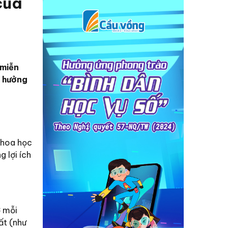
của
 miễn
n hưởng
 khoa học
 lợi ích
ờ mỗi
ất (như