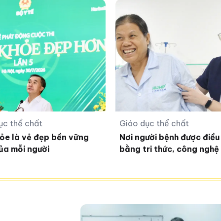
ục thể chất
Giáo dục thể chất
ỏe là vẻ đẹp bền vững
Nơi người bệnh được điều 
ủa mỗi người
bằng tri thức, công nghệ
tận tâm