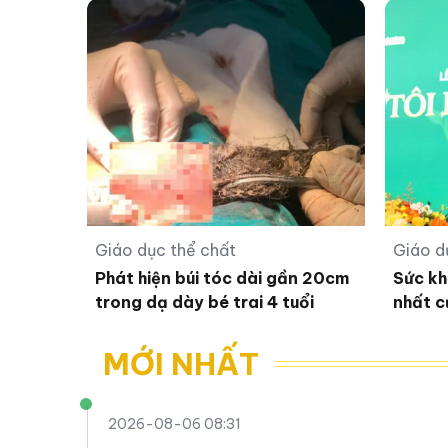
Giáo dục thể chất
Giáo d
Phát hiện búi tóc dài gần 20cm
Sức kh
trong dạ dày bé trai 4 tuổi
nhất c
MỚI NHẤT
2026-08-06 08:31