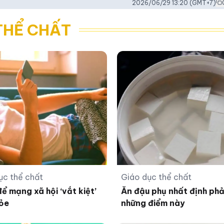
2026/06/29 13:20
(GMT+7)
THỂ CHẤT
ục thể chất
Giáo dục thể chất
ể mạng xã hội ‘vắt kiệt’
Ăn đậu phụ nhất định phải
ỏe
những điểm này