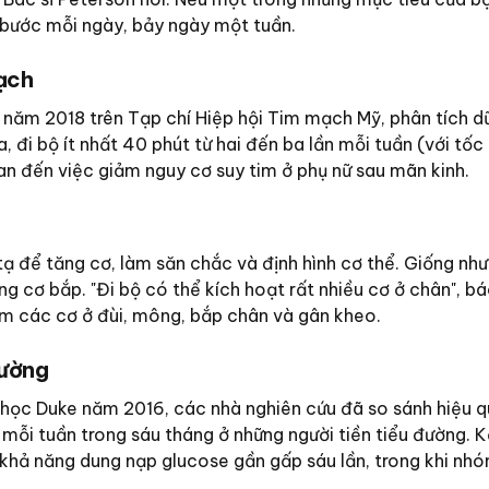
 bước mỗi ngày, bảy ngày một tuần.
mạch
năm 2018 trên Tạp chí Hiệp hội Tim mạch Mỹ, phân tích dữ
 đi bộ ít nhất 40 phút từ hai đến ba lần mỗi tuần (với tốc
an đến việc giảm nguy cơ suy tim ở phụ nữ sau mãn kinh.
tạ để tăng cơ, làm săn chắc và định hình cơ thể. Giống nh
g cơ bắp. "Đi bộ có thể kích hoạt rất nhiều cơ ở chân", bá
m các cơ ở đùi, mông, bắp chân và gân kheo.
đường
 học Duke năm 2016, các nhà nghiên cứu đã so sánh hiệu 
mỗi tuần trong sáu tháng ở những người tiền tiểu đường. K
 khả năng dung nạp glucose gần gấp sáu lần, trong khi nh