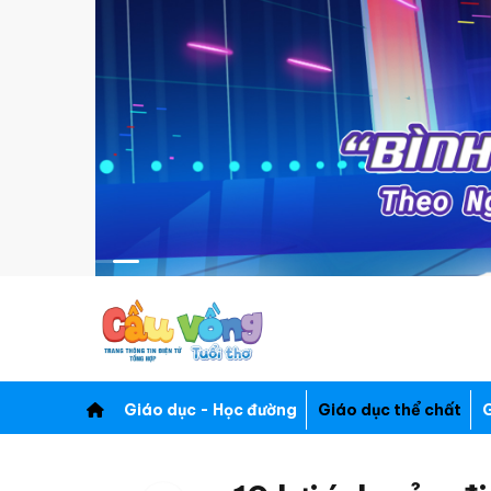
Giáo dục - Học đường
Giáo dục thể chất
G