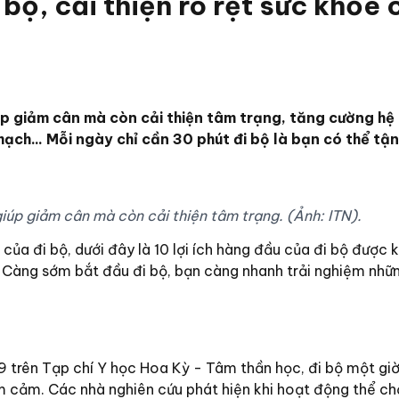
i bộ, cải thiện rõ rệt sức khỏe 
p giảm cân mà còn cải thiện tâm trạng, tăng cường hệ
mạch... Mỗi ngày chỉ cần 30 phút đi bộ là bạn có thể tậ
giúp giảm cân mà còn cải thiện tâm trạng. (Ảnh: ITN).
 của đi bộ, dưới đây là 10 lợi ích hàng đầu của đi bộ được
 Càng sớm bắt đầu đi bộ, bạn càng nhanh trải nghiệm những
 trên Tạp chí Y học Hoa Kỳ - Tâm thần học, đi bộ một gi
 cảm. Các nhà nghiên cứu phát hiện khi hoạt động thể ch