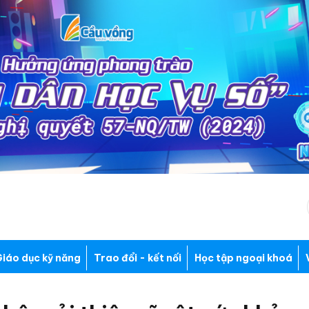
iáo dục kỹ năng
Trao đổi - kết nối
Học tập ngoại khoá