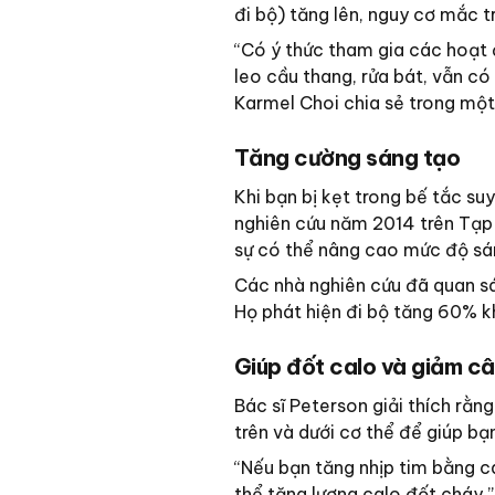
đi bộ) tăng lên, nguy cơ mắc
“Có ý thức tham gia các hoạt 
leo cầu thang, rửa bát, vẫn có
Karmel Choi chia sẻ trong một
Tăng cường sáng tạo
Khi bạn bị kẹt trong bế tắc su
nghiên cứu năm 2014 trên Tạp 
sự có thể nâng cao mức độ sá
Các nhà nghiên cứu đã quan sát
Họ phát hiện đi bộ tăng 60% k
Giúp đốt calo và giảm c
Bác sĩ Peterson giải thích rằn
trên và dưới cơ thể để giúp bạ
“Nếu bạn tăng nhịp tim bằng cá
thể tăng lượng calo đốt cháy,”