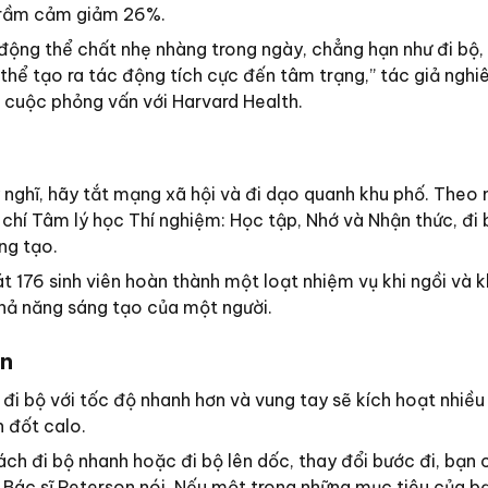
 trầm cảm giảm 26%.
động thể chất nhẹ nhàng trong ngày, chẳng hạn như đi bộ, 
 thể tạo ra tác động tích cực đến tâm trạng,” tác giả nghi
 cuộc phỏng vấn với Harvard Health.
y nghĩ, hãy tắt mạng xã hội và đi dạo quanh khu phố. Theo
chí Tâm lý học Thí nghiệm: Học tập, Nhớ và Nhận thức, đi 
ng tạo.
 176 sinh viên hoàn thành một loạt nhiệm vụ khi ngồi và kh
hả năng sáng tạo của một người.
ân
g đi bộ với tốc độ nhanh hơn và vung tay sẽ kích hoạt nhiề
n đốt calo.
ch đi bộ nhanh hoặc đi bộ lên dốc, thay đổi bước đi, bạn
 Bác sĩ Peterson nói. Nếu một trong những mục tiêu của bạ