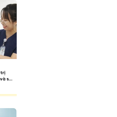
trị
 và sự