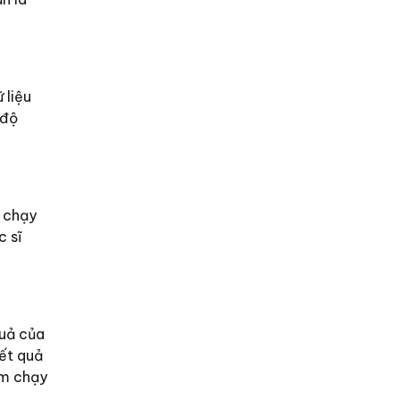
 liệu
 độ
ư chạy
c sĩ
quả của
ết quả
óm chạy