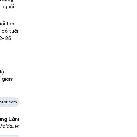
 người
uổi thọ
 có tuổi
72-85
Một
ể giảm
ctor.com
ùng Lâm
hoidai.vn