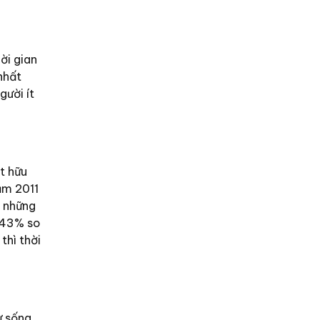
ời gian
nhất
gười ít
t hữu
ăm 2011
, những
n 43% so
thì thời
ự sống