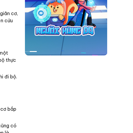
giãn cơ,
ên cứu
 một
bộ thực
i đi bộ.
u cơ bắp
 cũng có
n là