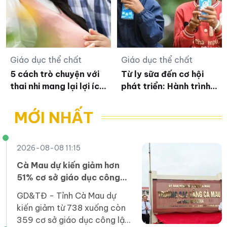
Giáo dục thể chất
Giáo dục thể chất
5 cách trò chuyện với
Từ ly sữa đến cơ hội
thai nhi mang lại lợi ích
phát triển: Hành trình
bất ngờ
vun đắp tương lai trẻ
em Việt của Vinamilk
MỚI NHẤT
2026-08-08 11:15
Cà Mau dự kiến giảm hơn
51% cơ sở giáo dục công
lập sau sắp xếp
GD&TĐ - Tỉnh Cà Mau dự
kiến giảm từ 738 xuống còn
359 cơ sở giáo dục công lập