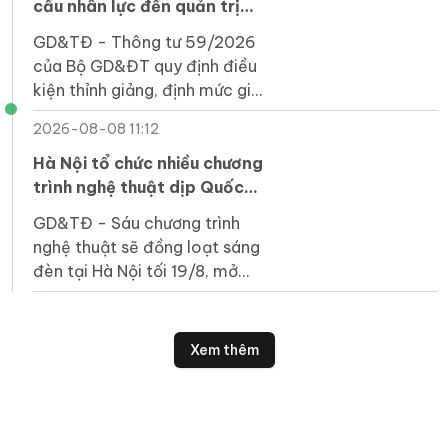
cầu nhân lực đến quản trị
chất lượng
GD&TĐ - Thông tư 59/2026
của Bộ GD&ĐT quy định điều
kiện thỉnh giảng, định mức giờ
giảng, hình thức hợp đồng...
2026-08-08 11:12
và trách nhiệm của các bên.
Hà Nội tổ chức nhiều chương
trình nghệ thuật dịp Quốc
khánh
GD&TĐ - Sáu chương trình
nghệ thuật sẽ đồng loạt sáng
đèn tại Hà Nội tối 19/8, mở
đầu chuỗi hoạt động chào
mừng Cách mạng tháng Tám
và Quốc khánh 2/9.
Xem thêm