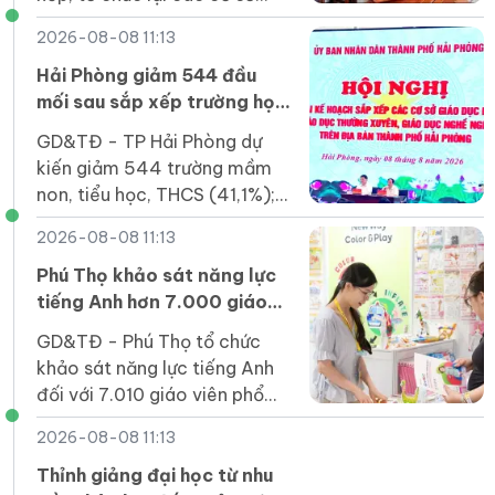
giáo dục mầm non, phổ
2026-08-08 11:13
thông, GDTX, GDNN công lập
trên địa bàn tỉnh.
Hải Phòng giảm 544 đầu
mối sau sắp xếp trường học
các cấp
GD&TĐ - TP Hải Phòng dự
kiến giảm 544 trường mầm
non, tiểu học, THCS (41,1%);
đảm bảo mô hình một trường
2026-08-08 11:13
chính, có các phân hiệu, điểm
trường.
Phú Thọ khảo sát năng lực
tiếng Anh hơn 7.000 giáo
viên phổ thông
GD&TĐ - Phú Thọ tổ chức
khảo sát năng lực tiếng Anh
đối với 7.010 giáo viên phổ
thông năm 2026.
2026-08-08 11:13
Thỉnh giảng đại học từ nhu