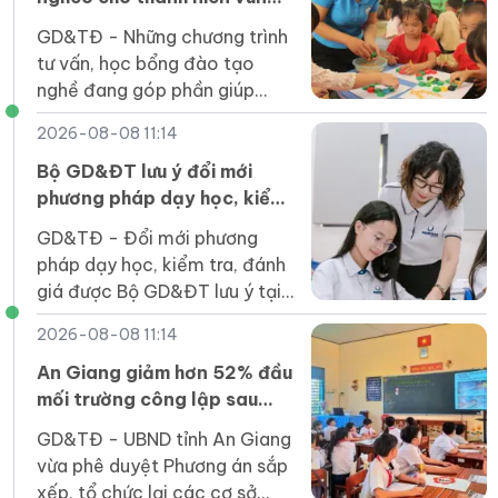
cao Lai Châu
GD&TĐ - Những chương trình
tư vấn, học bổng đào tạo
nghề đang góp phần giúp
thanh niên Lai Châu trở lại
2026-08-08 11:14
giảng đường, mở ra kỳ vọng
về nghề nghiệp ổn định.
Bộ GD&ĐT lưu ý đổi mới
phương pháp dạy học, kiểm
tra đánh giá trong năm học
GD&TĐ - Đổi mới phương
mới
pháp dạy học, kiểm tra, đánh
giá được Bộ GD&ĐT lưu ý tại
hướng dẫn thực hiện nhiệm vụ
2026-08-08 11:14
giáo dục phổ thông năm học
2026-2027.
An Giang giảm hơn 52% đầu
mối trường công lập sau
sắp xếp
GD&TĐ - UBND tỉnh An Giang
vừa phê duyệt Phương án sắp
xếp, tổ chức lại các cơ sở