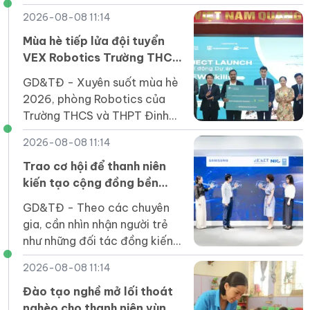
(giảm 379 đầu mối) trước
2026-08-08 11:14
năm học mới; tỷ lệ giảm trên
51%.
Mùa hè tiếp lửa đội tuyển
VEX Robotics Trường THCS
và THPT Đinh Thiện Lý
GD&TĐ - ​​Xuyên suốt mùa hè
2026, phòng Robotics của
Trường THCS và THPT Đinh
Thiện Lý (LSTS) luôn sôi nổi
2026-08-08 11:14
trong không khí học tập và
sáng tạo.
Trao cơ hội để thanh niên
kiến tạo cộng đồng bền
vững
GD&TĐ - Theo các chuyên
gia, cần nhìn nhận người trẻ
như những đối tác đồng kiến
tạo, trực tiếp tham gia giải
2026-08-08 11:14
quyết các vấn đề của cộng
đồng.
Đào tạo nghề mở lối thoát
nghèo cho thanh niên vùng