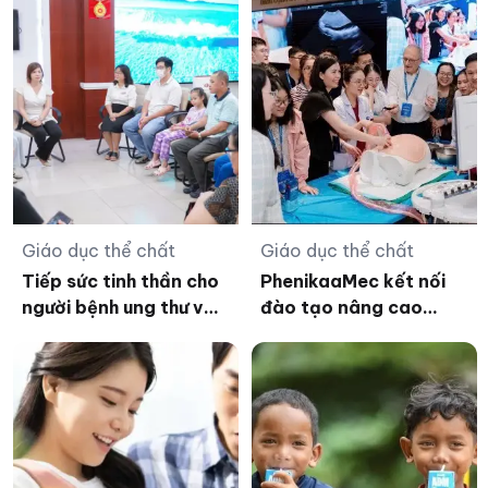
Giáo dục thể chất
Giáo dục thể chất
Tiếp sức tinh thần cho
PhenikaaMec kết nối
người bệnh ung thư và
đào tạo nâng cao
thân nhân
năng lực bác sĩ Y học
bào thai