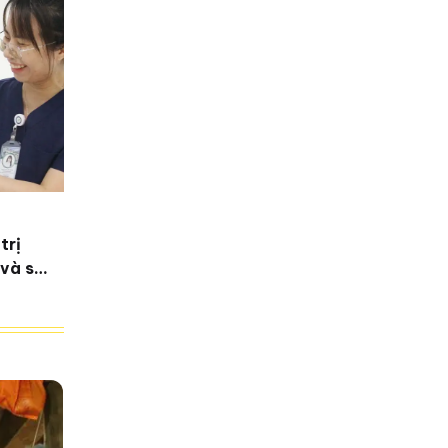
trị
 và sự