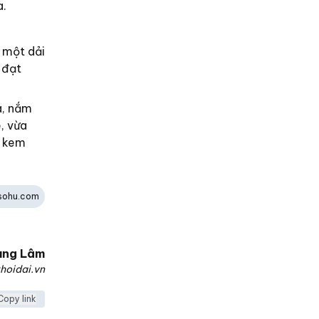
a.
 một dải
 đạt
a, nắm
, vừa
í kem
sohu.com
ùng Lâm
hoidai.vn
Copy link