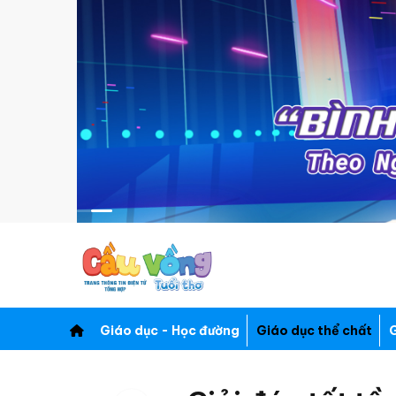
Giáo dục - Học đường
Giáo dục thể chất
G