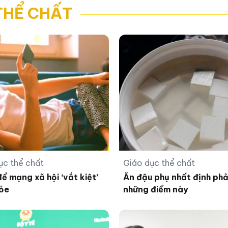
THỂ CHẤT
ục thể chất
Giáo dục thể chất
ể mạng xã hội ‘vắt kiệt’
Ăn đậu phụ nhất định phải
ỏe
những điểm này