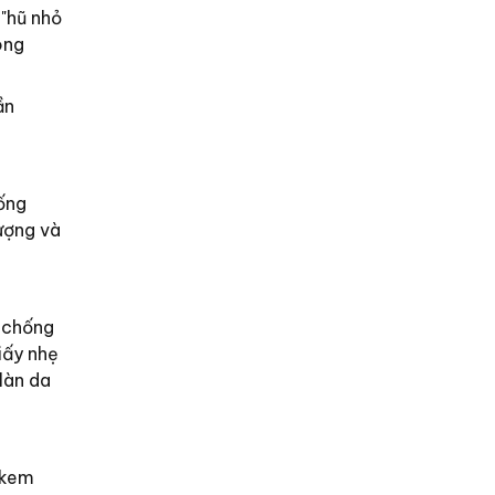
"hũ nhỏ
ong
ần
ống
ượng và
g chống
iấy nhẹ
làn da
 kem