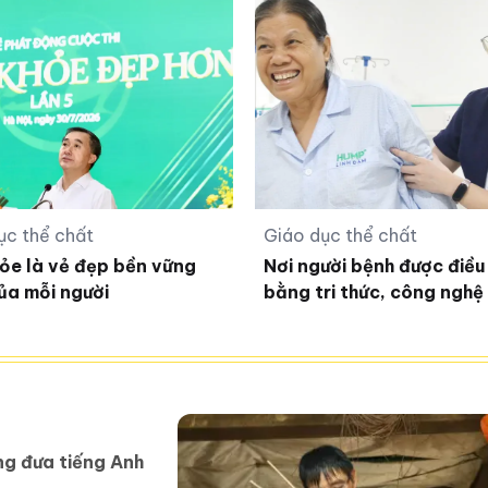
ục thể chất
Giáo dục thể chất
ỏe là vẻ đẹp bền vững
Nơi người bệnh được điều 
ủa mỗi người
bằng tri thức, công nghệ
tận tâm
ng đưa tiếng Anh