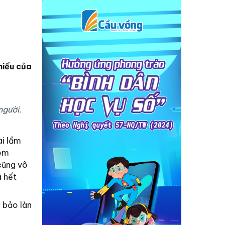
hiếu của
người.
ai lầm
kem
 cũng vô
ã hết
 bảo làn