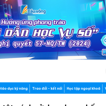
iáo dục kỹ năng
Trao đổi - kết nối
Học tập ngoại khoá