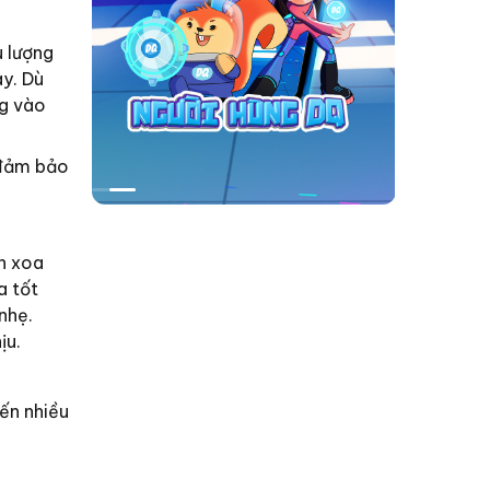
u lượng
y. Dù
ng vào
 đảm bảo
h xoa
a tốt
nhẹ.
ịu.
ến nhiều