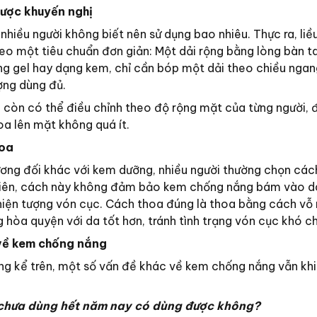
ược khuyến nghị
nhiều người không biết nên sử dụng bao nhiêu. Thực ra, liề
o một tiêu chuẩn đơn giản: Một dải rộng bằng lòng bàn ta
ng gel hay dạng kem, chỉ cần bóp một dải theo chiều nga
ợng dùng đủ.
à còn có thể điều chỉnh theo độ rộng mặt của từng người,
a lên mặt không quá ít.
hoa
ơng đối khác với kem dưỡng, nhiều người thường chọn các
y nhiên, cách này không đảm bảo kem chống nắng bám vào d
hiện tượng vón cục. Cách thoa đúng là thoa bằng cách vỗ 
hòa quyện với da tốt hơn, tránh tình trạng vón cục khó ch
 về kem chống nắng
ụng kể trên, một số vấn đề khác về kem chống nắng vẫn khi
chưa dùng hết năm nay có dùng được không?