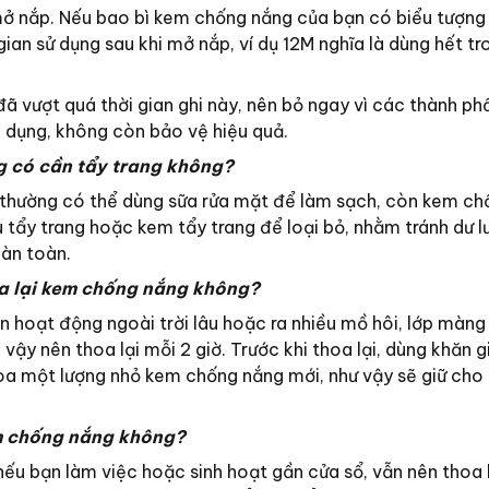
ở nắp. Nếu bao bì kem chống nắng của bạn có biểu tượng 
gian sử dụng sau khi mở nắp, ví dụ 12M nghĩa là dùng hết tr
 vượt quá thời gian ghi này, nên bỏ ngay vì các thành ph
 dụng, không còn bảo vệ hiệu quả.
g có cần tẩy trang không?
 thường có thể dùng sữa rửa mặt để làm sạch, còn kem ch
tẩy trang hoặc kem tẩy trang để loại bỏ, nhằm tránh dư l
àn toàn.
oa lại kem chống nắng không?
ạn hoạt động ngoài trời lâu hoặc ra nhiều mồ hôi, lớp màn
 vậy nên thoa lại mỗi 2 giờ. Trước khi thoa lại, dùng khăn g
a một lượng nhỏ kem chống nắng mới, như vậy sẽ giữ cho 
m chống nắng không?
 nếu bạn làm việc hoặc sinh hoạt gần cửa sổ, vẫn nên thoa