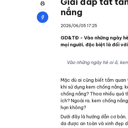
Giải đáp tất tầ
nắng
2026/06/05 17:25
GD&TĐ - Vào những ngày hè o
mọi người, đặc biệt là đối vớ
Vào những ngày hè oi ả, kem
Mặc dù ai cũng biết tầm quan 
khi sử dụng kem chống nắng, 
chống nắng? Thoa nhiều quá thì
ích? Ngoài ra, kem chống nắng 
hạn không?
Dưới đây là hướng dẫn cơ bản,
da được an toàn và xinh đẹp d