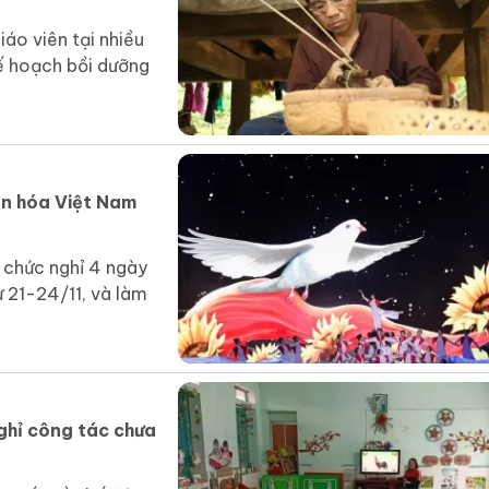
áo viên tại nhiều
ế hoạch bồi dưỡng
ăn hóa Việt Nam
 chức nghỉ 4 ngày
ừ 21-24/11, và làm
ghỉ công tác chưa