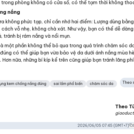
 trong phòng không có cửa sổ, có thể tạm thời không tho
ống nắng
a không phức tạp, chỉ cần nhớ hai điểm: Lượng dùng bằng
 cách vỗ nhẹ, không chà xát. Như vậy, bạn có thể dễ dàng
, tránh bị rám nắng và nổi mụn.
là một phần không thể bỏ qua trong quá trình chăm sóc d
đúng có thể giúp bạn vừa bảo vệ da dưới ánh nắng mùa hè
. Hơn nữa, những bí kíp kể trên cũng giúp bạn tránh lãng ph
Theo 
ụng kem chống nắng đúng
sai lầm phổ biến
chăm sóc da
Theo
T
giaoduct
2026/06/05 07:45
(GMT+7)