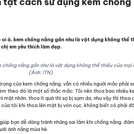
n tật cách sử dụng kem chống
i ả, kem chống nắng gần như là vật dụng không thể t
i chị em yêu thích làm đẹp.
 chống nắng gần như là vật dụng không thể thiếu của mọi 
(Ảnh: ITN).
trọng của kem chống nắng, vẫn có nhiều người mắc phải s
kèm theo đó là một số thắc mắc: Tôi nên thoa bao nhiêu 
 mặt nhờn, thoa ít quá thì sợ bị sạm da, như vậy thì thoa
của tôi khi thoa lên mặt bị vón cục, không biết có phải đ
 giúp bạn dễ dàng tránh những sai lầm khi chống nắng, đảm
ưới ánh nắng mùa hè.