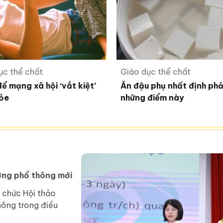
ục thể chất
Giáo dục thể chất
ể mạng xã hội ‘vắt kiệt’
Ăn đậu phụ nhất định phải
ỏe
những điểm này
ờng phổ thông mới
 chức Hội thảo
hông trong điều