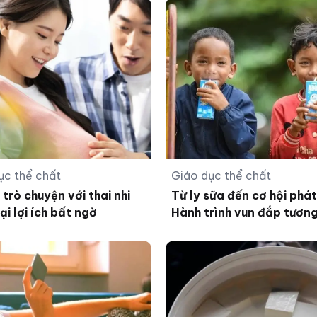
ục thể chất
Giáo dục thể chất
 trò chuyện với thai nhi
Từ ly sữa đến cơ hội phát
ại lợi ích bất ngờ
Hành trình vun đắp tương 
em Việt của Vinamilk