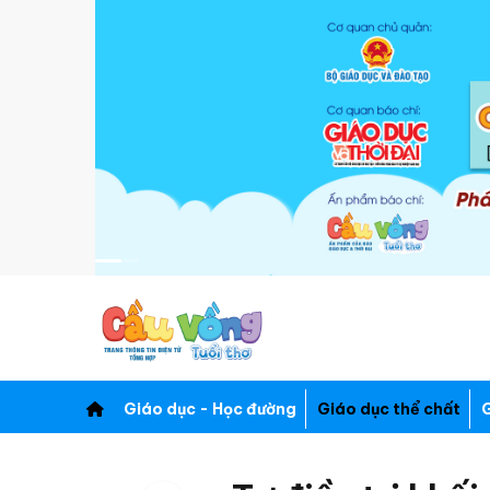
Giáo dục - Học đường
Giáo dục thể chất
G