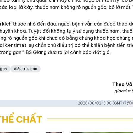
n có tâm lý chủ quan khi thấy u nhỏ, hoặc ôm tâm lý "có b
 các loại lá cây, thuốc nam không rõ nguồn gốc, bỏ lỡ mất 
dù kích thước nhỏ đến đâu, người bệnh vẫn cần được theo d
ế chuyên khoa. Tuyệt đối không tự ý sử dụng thuốc nam, thu
g rõ nguồn gốc khi chưa có bằng chứng khoa học chứng 
vài centimet, sự chần chừ điều trị có thể khiến bệnh tiến tr
 trong gan
”
, BS Giang đưa ra lời cảnh báo đắt giá.
u gan
điều trị u gan
Theo
Vâ
giaoduct
2026/06/02 13:30
(GMT+7)
THỂ CHẤT