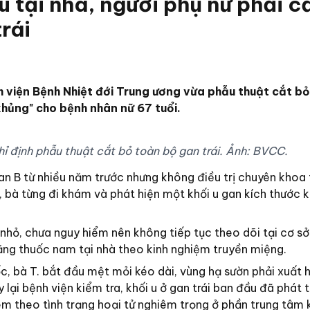
 u tại nhà, người phụ nữ phải c
rái
 viện Bệnh Nhiệt đới Trung ương vừa phẫu thuật cắt bỏ
khủng" cho bệnh nhân nữ 67 tuổi.
ỉ định phẫu thuật cắt bỏ toàn bộ gan trái. Ảnh: BVCC.
gan B từ nhiều năm trước nhưng không điều trị chuyên khoa
, bà từng đi khám và phát hiện một khối u gan kích thước 
 nhỏ, chưa nguy hiểm nên không tiếp tục theo dõi tại cơ s
bằng thuốc nam tại nhà theo kinh nghiệm truyền miệng.
c, bà T. bắt đầu mệt mỏi kéo dài, vùng hạ sườn phải xuất 
 lại bệnh viện kiểm tra, khối u ở gan trái ban đầu đã phát t
m theo tình trạng hoại tử nghiêm trọng ở phần trung tâm k