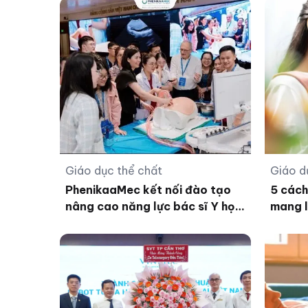
Giáo dục thể chất
Giáo d
PhenikaaMec kết nối đào tạo
5 cách
nâng cao năng lực bác sĩ Y học
mang l
bào thai