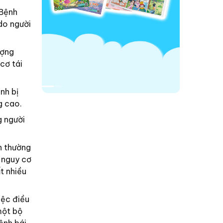
(Bệnh
 do người
ượng
cơ tái
nh bị
g cao.
g người
n thường
, nguy cơ
t nhiều
iệc điều
 một bộ