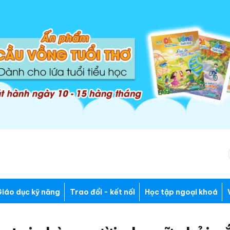
iáo dục kỹ năng
Trao đổi - kết nối
Học tập ngoại khoá