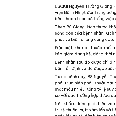
BSCKII Nguyễn Trường Giang -
viện Bệnh Nhiệt đới Trung ương)
bệnh hoàn toàn bỏ trống việc đ
Theo BS Giang, kích thước khối
sống còn của bệnh nhân. Kích th
phát và biến chứng càng cao.
Đặc biệt, khi kích thước khối 
kéo giảm đáng kể, đồng thời n
Bệnh nhân sau đó được chỉ định
bệnh ổn định và đã được xuất 
Từ ca bệnh này, BS Nguyễn Trư
phải thực hiện phẫu thuật cắt 
mất máu nhiều, tăng tỷ lệ suy 
so với các trường hợp được ca
Nếu khối u được phát hiện và k
trị sẽ thuận lợi, ít xâm lấn và