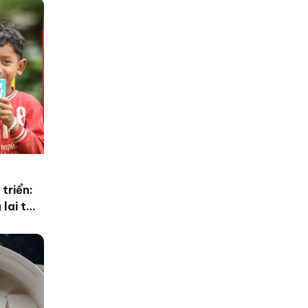
 triển:
lai trẻ