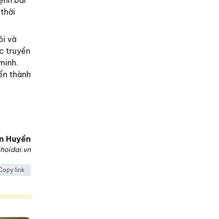
ệnh bái
"thời
õi và
ốc truyền
minh.
iển thành
n Huyền
hoidai.vn
Copy link