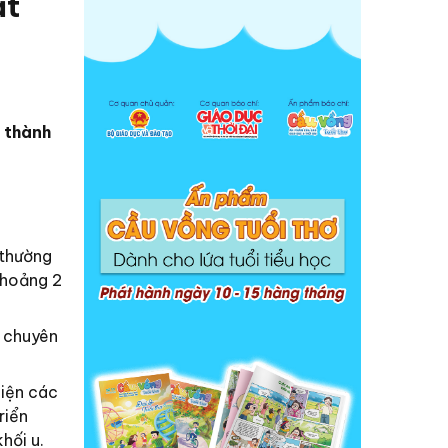
ắt
 thành
 thường
khoảng 2
ở chuyên
hiện các
riển
hối u.