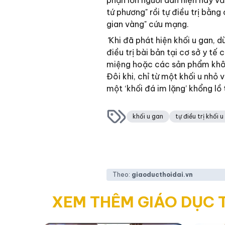
phận lớn người dân hiện nay vẫ
tứ phương" rồi tự điều trị bằng
gian vàng" cứu mạng.
"
Khi đã phát hiện khối u gan, 
điều trị bài bản tại cơ sở y t
miệng hoặc các sản phẩm khôn
Đôi khi, chỉ từ một khối u nhỏ 
một ‘khối đá im lặng’ khổng lồ
khối u gan
tự điều trị khối 
Theo:
giaoducthoidai.vn
XEM THÊM GIÁO DỤC 