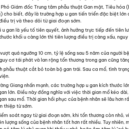
 Phó Giám đốc Trung tâm phẫu thuật Gan mật, Tiêu hóa 
 cho biết, đây là trường hợp u gan tiến triển đặc biệt lớn
iều trị và theo dõi từ giai đoạn sớm.
 u gan là yếu tố tiên quyết, ảnh hưởng trực tiếp đến tiên l
ước khối u càng lớn thì tiên lượng điều trị càng xấu, nguy 
u vượt quá ngưỡng 10 cm, tỷ lệ sống sau 5 năm của người bệ
guy cơ tái phát và lan rộng tổn thương trong gan cũng tăn
 phẫu thuật cắt bỏ toàn bộ gan trái. Sau ca mổ, tình trạn
viện.
ờng Giang nhấn mạnh, các trường hợp u gan kích thước lớ
gan lớn. Điều này đồng nghĩa với việc thời gian mổ kéo dài
gan sau mổ. Thời gian hồi phục của bệnh nhân sẽ lâu hơn rấ
n thiệp từ sớm.
iểm soát ngay từ giai đoạn sớm, khi tổn thương còn nhỏ, v
 tiên lượng sống của bệnh nhân tốt hơn rất nhiều. Tuy nhiên,