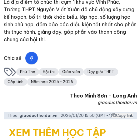
Là địa điểm tổ chức thi cụm 1 khu vực Vĩnh Phúc,
Trường THPT Nguyễn Viết Xuân đã chủ động xây dựng
kế hoạch, bố trí thời khóa biểu, lớp học, số lượng học
sinh phù hợp, đảm bảo các điều kiện tốt nhất cho phần
thi thực hành, giảng dạy, góp phần vào thành công
chung của hội thi.
Chia sẻ
Phú Thọ
Hội thi
Giáo viên
Dạy giỏi THPT
Cấp tỉnh
Năm học 2025 - 2026
Theo
Minh Sơn - Long Anh
giaoducthoidai.vn
Theo:
giaoducthoidai.vn
2026/01/20 15:50
(GMT+7)
Copy link
XEM THÊM HỌC TẬP