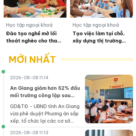
Học tập ngoại khoá
Học tập ngoại khoá
Đào tạo nghề mở lối
Tạo việc làm tại chỗ,
thoát nghèo cho thanh
xây dựng thị trường
niên vùng cao Lai Châu
lao động bền vững
MỚI NHẤT
2026-08-08 11:14
An Giang giảm hơn 52% đầu
mối trường công lập sau
sắp xếp
GD&TĐ - UBND tỉnh An Giang
vừa phê duyệt Phương án sắp
xếp, tổ chức lại các cơ sở
giáo dục mầm non, phổ
2026-08-08 11:13
thông, GDTX, GDNN công lập