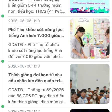
kiến giảm 544 trường mầm
non, tiểu học, THCS (41,1%);
đảm bảo mô hình một trường
2026-08-08 11:13
chính, có các phân hiệu, điểm
trường.
Phú Thọ khảo sát năng lực
tiếng Anh hơn 7.000 giáo
viên phổ thông
GD&TĐ - Phú Thọ tổ chức
khảo sát năng lực tiếng Anh
đối với 7.010 giáo viên phổ
thông năm 2026.
2026-08-08 11:13
Thỉnh giảng đại học từ nhu
cầu nhân lực đến quản trị
chất lượng
GD&TĐ - Thông tư 59/2026
của Bộ GD&ĐT quy định điều
kiện thỉnh giảng, định mức giờ
giảng, hình thức hợp đồng...
2026-08-08 11:12