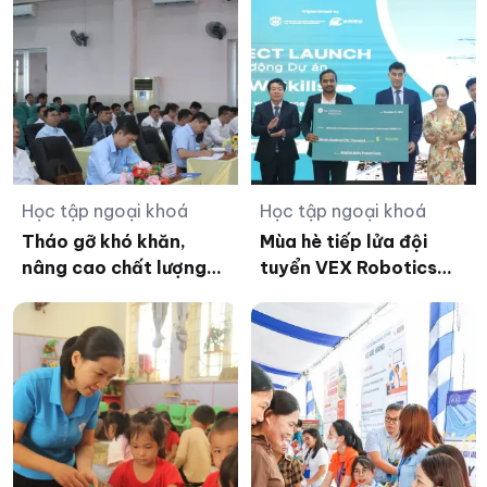
Học tập ngoại khoá
Học tập ngoại khoá
Tháo gỡ khó khăn,
Mùa hè tiếp lửa đội
nâng cao chất lượng
tuyển VEX Robotics
giáo dục bền vững khu
Trường THCS và THPT
vực ĐBSCL
Đinh Thiện Lý