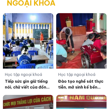
NGOẠI KHOÁ
Học tập ngoại khoá
Học tập ngoại khoá
Tiếp sức gìn giữ tiếng
Đào tạo nghề sát thực
nói, chữ viết của đồng
tiễn, mở sinh kế bền
bào dân tộc thiểu số ở
vững cho lao động
An Giang
vùng biên Đức Cơ