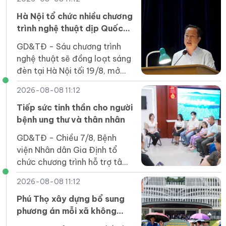
và trách nhiệm của các bên.
Hà Nội tổ chức nhiều chương
trình nghệ thuật dịp Quốc
khánh
GD&TĐ - Sáu chương trình
nghệ thuật sẽ đồng loạt sáng
đèn tại Hà Nội tối 19/8, mở
đầu chuỗi hoạt động chào
2026-08-08 11:12
mừng Cách mạng tháng Tám
và Quốc khánh 2/9.
Tiếp sức tinh thần cho người
bệnh ung thư và thân nhân
GD&TĐ - Chiều 7/8, Bệnh
viện Nhân dân Gia Định tổ
chức chương trình hỗ trợ tâm
lý cho 40 bệnh nhân ung thư
2026-08-08 11:12
cùng với người chăm sóc.
Phú Thọ xây dựng bổ sung
phương án mỗi xã không
quá 3 đầu mối trường công