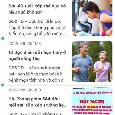
trên địa bàn tỉnh.
Sau 40 tuổi, tập thể dục có
hiệu quả không?
GD&TĐ - Câu trả lời là có.
Tập thể dục không phân biệt
tuổi tác, càng bắt đầu sớm,
lợi ích càng nhiều.
2026-08-08 11:13
10 đặc điểm dễ nhận thấy ở
người sống thọ
GD&TĐ - Nếu sau khi nghỉ
hưu, bạn không mắc bất kỳ
bệnh mạn tính nào và còn có
10 đặc điểm dưới đây, thì
2026-08-08 11:13
điều đó cho thấy bạn thuộc
nhóm người sống lâu.
Hải Phòng giảm 544 đầu
mối sau sắp xếp trường học
các cấp
GD&TĐ - TP Hải Phòng dự