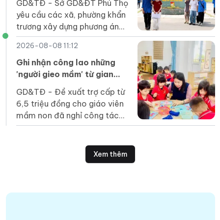
GD&TĐ - Sở GD&ĐT Phú Thọ
lập
yêu cầu các xã, phường khẩn
trương xây dựng phương án
dự phòng sắp xếp mạng lưới
2026-08-08 11:12
trường học.
Ghi nhận công lao những
'người gieo mầm' từ gian
khó
GD&TĐ - Đề xuất trợ cấp từ
6,5 triệu đồng cho giáo viên
mầm non đã nghỉ công tác
nhưng chưa được hưởng chế
độ là bước đi cần thiết và
mang tính nhân văn.
Xem thêm