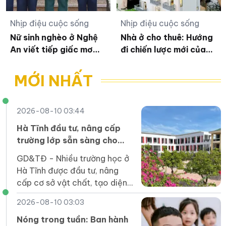
Nhịp điệu cuộc sống
Nhịp điệu cuộc sống
Nữ sinh nghèo ở Nghệ
Nhà ở cho thuê: Hướng
An viết tiếp giấc mơ
đi chiến lược mới của
đại học nhờ 'cha nuôi'
thị trường bất động
Biên phòng
sản
MỚI NHẤT
2026-08-10 03:44
Hà Tĩnh đầu tư, nâng cấp
trường lớp sẵn sàng cho
năm học mới
GD&TĐ - Nhiều trường học ở
Hà Tĩnh được đầu tư, nâng
cấp cơ sở vật chất, tạo diện
mạo khang trang, điều kiện
2026-08-10 03:03
dạy học tốt hơn chuẩn bị cho
năm học mới.
Nóng trong tuần: Ban hành