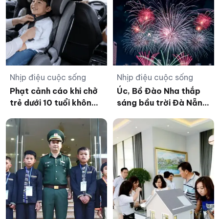
Nhịp điệu cuộc sống
Nhịp điệu cuộc sống
Phạt cảnh cáo khi chở
Úc, Bồ Đào Nha thắp
trẻ dưới 10 tuổi không
sáng bầu trời Đà Nẵng
có ghế trẻ em từ 15/8
bằng 'Tầm nhìn' vượt
chân trời