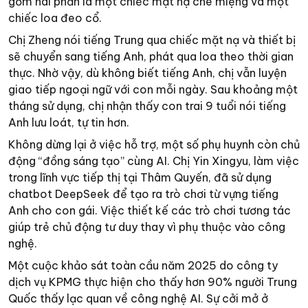
gồm hai phần là một chiếc mặt nạ che miệng và một
chiếc loa đeo cổ.
Chị Zheng nói tiếng Trung qua chiếc mặt nạ và thiết bị
sẽ chuyển sang tiếng Anh, phát qua loa theo thời gian
thực. Nhờ vậy, dù không biết tiếng Anh, chị vẫn luyện
giao tiếp ngoại ngữ với con mỗi ngày. Sau khoảng một
tháng sử dụng, chị nhận thấy con trai 9 tuổi nói tiếng
Anh lưu loát, tự tin hơn.
Không dừng lại ở việc hỗ trợ, một số phụ huynh còn chủ
động “đồng sáng tạo” cùng AI. Chị Yin Xingyu, làm việc
trong lĩnh vực tiếp thị tại Thâm Quyến, đã sử dụng
chatbot DeepSeek để tạo ra trò chơi từ vựng tiếng
Anh cho con gái. Việc thiết kế các trò chơi tương tác
giúp trẻ chủ động tư duy thay vì phụ thuộc vào công
nghệ.
Một cuộc khảo sát toàn cầu năm 2025 do công ty
dịch vụ KPMG thực hiện cho thấy hơn 90% người Trung
Quốc thấy lạc quan về công nghệ AI. Sự cởi mở ở