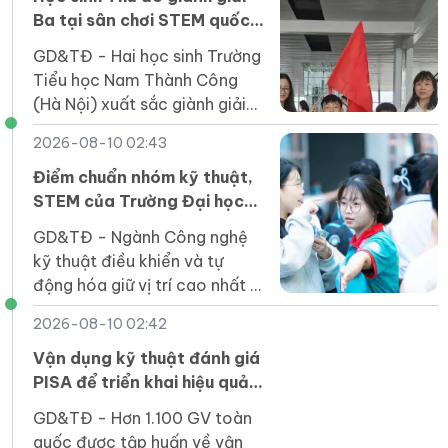
Ba tại sân chơi STEM quốc
tế
GD&TĐ - Hai học sinh Trường
Tiểu học Nam Thành Công
(Hà Nội) xuất sắc giành giải
Ba, bảng B1 tại World
2026-08-10 02:43
GreenMech 2026 tổ chức ở
Thái Lan.
Điểm chuẩn nhóm kỹ thuật,
STEM của Trường Đại học
Công Thương TPHCM tăng
GD&TĐ - Ngành Công nghệ
nhẹ
kỹ thuật điều khiển và tự
động hóa giữ vị trí cao nhất ở
tất cả 4 phương thức xét
2026-08-10 02:42
tuyển.
Vận dụng kỹ thuật đánh giá
PISA để triển khai hiệu quả
Chương trình GDPT 2018
GD&TĐ - Hơn 1.100 GV toàn
quốc được tập huấn về vận