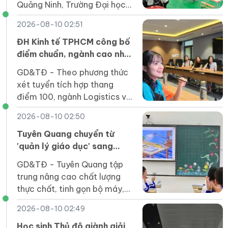
Quảng Ninh, Trường Đại học
Hạ Long tổ chức Lễ trao bằng
2026-08-10 02:51
tốt nghiệp năm 2026.
ĐH Kinh tế TPHCM công bố
điểm chuẩn, ngành cao nhất
lấy 97/100
GD&TĐ - Theo phương thức
xét tuyển tích hợp thang
điểm 100, ngành Logistics và
Quản lý chuỗi cung ứng lấy
2026-08-10 02:50
điểm chuẩn cao nhất ở Đại
học Kinh tế TPHCM.
Tuyên Quang chuyển từ
'quản lý giáo dục' sang
'quản trị phát triển giáo
GD&TĐ - Tuyên Quang tập
dục'
trung nâng cao chất lượng
thực chất, tinh gọn bộ máy,
bảo đảm an toàn trường học
2026-08-10 02:49
và tạo chuyển biến rõ nét
trong năm học mới.
Học sinh Thủ đô giành giải