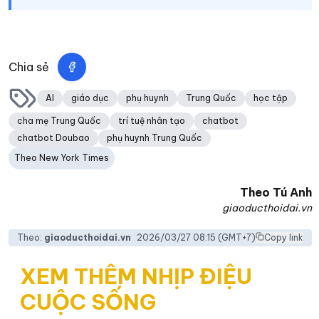
Chia sẻ
AI
giáo dục
phụ huynh
Trung Quốc
học tập
cha mẹ Trung Quốc
trí tuệ nhân tạo
chatbot
chatbot Doubao
phụ huynh Trung Quốc
Theo New York Times
Theo
Tú Anh
giaoducthoidai.vn
Theo:
giaoducthoidai.vn
2026/03/27 08:15
(GMT+7)
Copy link
XEM THÊM NHỊP ĐIỆU
CUỘC SỐNG