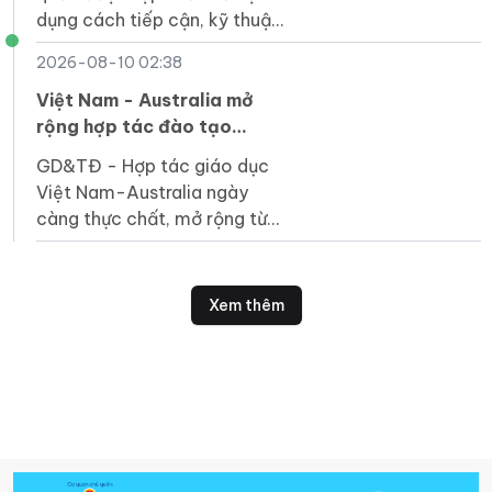
dụng cách tiếp cận, kỹ thuật
đánh giá PISA, từ đó triển
2026-08-10 02:38
khai hiệu quả hơn Chương
trình GDPT 2018.
Việt Nam - Australia mở
rộng hợp tác đào tạo
nguồn nhân lực chất lượng
GD&TĐ - Hợp tác giáo dục
cao
Việt Nam-Australia ngày
càng thực chất, mở rộng từ
đào tạo, nghiên cứu đến đầu
tư, góp phần phát triển nhân
lực chất lượng cao.
Xem thêm