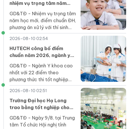
nhiệm vụ trọng tâm năm
học mới; công bố điểm
GD&TĐ - Nhiệm vụ trọng tâm
chuẩn đại học
năm học mới, điểm chuẩn ĐH,
phương án xử lý với thí sinh
Điểm thi THPT Chuyên Tuyên
2026-08-10 02:54
Quang là thông tin GD nổi bật
tuần qua.
HUTECH công bố điểm
chuẩn năm 2026, ngành y
khoa cao nhất
GD&TĐ - Ngành Y khoa cao
nhất với 22 điểm theo
phương thức thi tốt nghiệp
THPT.
2026-08-10 02:51
Trường Đại học Hạ Long
trao bằng tốt nghiệp cho
hơn 1.000 học sinh, sinh viên
GD&TĐ - Ngày 9/8, tại Trung
tâm Tổ chức Hội nghị tỉnh