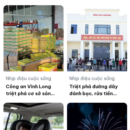
Nhịp điệu cuộc sống
Nhịp điệu cuộc sống
Công an Vĩnh Long
Triệt phá đường dây
triệt phá cơ sở sản
đánh bạc, rửa tiền
xuất hàng trăm nghìn
xuyên quốc gia hơn
sản phẩm yến giả
1.000 tỷ đồng