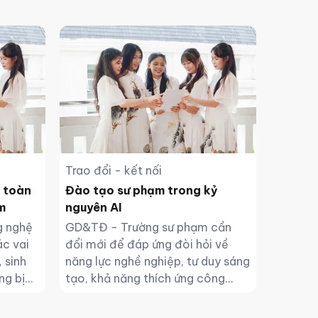
Trao đổi - kết nối
 toàn
Đào tạo sư phạm trong kỷ
m
nguyên AI
g nghệ
GD&TĐ - Trường sư phạm cần
ác vai
đổi mới để đáp ứng đòi hỏi về
 sinh
năng lực nghề nghiệp, tư duy sáng
ng bị
tạo, khả năng thích ứng công
nghệ của giáo viên tương lai.