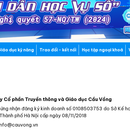
iáo dục kỹ năng
Trao đổi - kết nối
Học tập ngoại khoá
y Cổ phần Truyền thông và Giáo dục Cầu Vồng
hứng nhận đăng ký kinh doanh số 0108503753 do Sở Kế h
Thành phố Hà Nội cấp ngày 08/11/2018
info@cauvong.vn