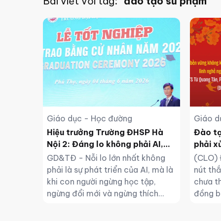
Bài viết với tag:
"đào tạo sư phạm"
Giáo dục - Học đường
Giáo d
Hiệu trưởng Trường ĐHSP Hà
Đào tạ
Nội 2: Đáng lo không phải AI,
phải x
mà là con người ngừng học hỏi
GD&TĐ - Nỗi lo lớn nhất không
(CLO) 
phải là sự phát triển của AI, mà là
nút thắ
khi con người ngừng học tập,
chưa th
ngừng đổi mới và ngừng thích
đồng b
ứng.
sử dụn
chất lư