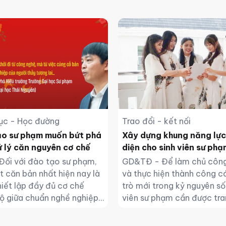
ục - Học đường
Trao đổi - kết nối
o sư phạm muốn bứt phá
Xây dựng khung năng lực
ử lý căn nguyên cơ chế
diện cho sinh viên sư phạ
Đối với đào tạo sư phạm,
GD&TĐ - Để làm chủ côn
t căn bản nhất hiện nay là
và thực hiện thành công c
iết lập đầy đủ cơ chế
trò mới trong kỷ nguyên số,
ộ giữa chuẩn nghề nghiệp,
viên sư phạm cần được tra
g, đãi ngộ và bảo đảm
một hành trang toàn diện.
ợng.