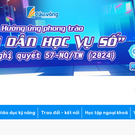
iáo dục kỹ năng
Trao đổi - kết nối
Học tập ngoại khoá