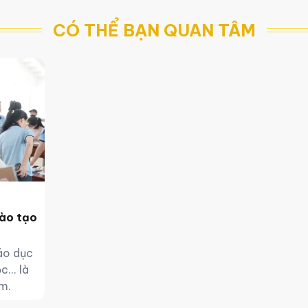
CÓ THỂ BẠN QUAN TÂM
đào tạo
áo dục
... là
m.