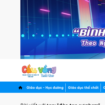
Giáo dục - Học đường
Giáo dục thể chất
G