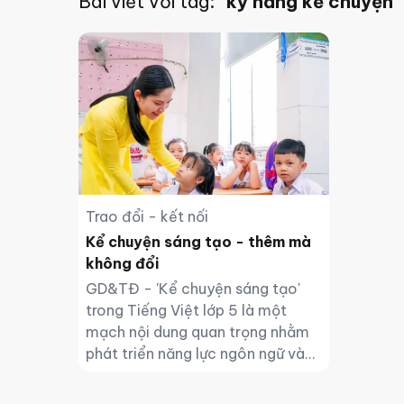
Bài viết với tag:
"kỹ năng kể chuyện"
Trao đổi - kết nối
Kể chuyện sáng tạo - thêm mà
không đổi
GD&TĐ - 'Kể chuyện sáng tạo'
trong Tiếng Việt lớp 5 là một
mạch nội dung quan trọng nhằm
phát triển năng lực ngôn ngữ và
tư duy cho học sinh.