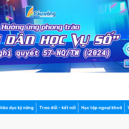
iáo dục kỹ năng
Trao đổi - kết nối
Học tập ngoại khoá