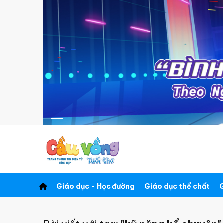
Giáo dục - Học đường
Giáo dục thể chất
G