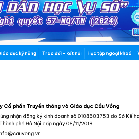
iáo dục kỹ năng
Trao đổi - kết nối
Học tập ngoại khoá
y Cổ phần Truyền thông và Giáo dục Cầu Vồng
hứng nhận đăng ký kinh doanh số 0108503753 do Sở Kế h
Thành phố Hà Nội cấp ngày 08/11/2018
info@cauvong.vn