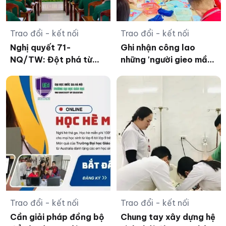
Trao đổi - kết nối
Trao đổi - kết nối
Nghị quyết 71-
Ghi nhận công lao
NQ/TW: Đột phá từ
những 'người gieo mầm'
đội ngũ nhà giáo
từ gian khó
Trao đổi - kết nối
Trao đổi - kết nối
Cần giải pháp đồng bộ
Chung tay xây dựng hệ