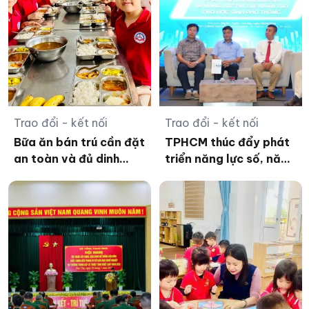
Trao đổi - kết nối
Trao đổi - kết nối
Bữa ăn bán trú cần đặt
TPHCM thúc đẩy phát
an toàn và đủ dinh
triển năng lực số, năng
dưỡng lên hàng đầu
lực AI cho học sinh phổ
thông