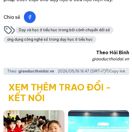
Chia sẻ
Dạy và học ở tiểu học trong bối cảnh chuyển đổi số
ứng dụng công nghệ số trong dạy học ở tiểu học
Theo
Hải Bình
giaoducthoidai.vn
Theo:
giaoducthoidai.vn
2026/05/16 16:47
(GMT+7)
Copy link
XEM THÊM TRAO ĐỔI -
KẾT NỐI