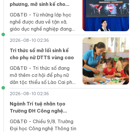
phương, mở sinh kế cho
người dân
GD&TĐ - Từ những lớp học
nghề được đưa về tận xã,
giáo dục nghề nghiệp đang
mở thêm cơ hội việc làm, sinh
2026-08-10 02:36
kế và thu nhập cho người lao
động.
Tri thức số mở lối sinh kế
cho phụ nữ DTTS vùng cao
GD&TĐ - Tri thức số đang
mở thêm cơ hội để phụ nữ
dân tộc thiểu số Lào Cai phát
triển sinh kế, nâng cao thu
2026-08-10 02:36
nhập và đưa sản phẩm địa
phương vươn xa.
Ngành Trí tuệ nhân tạo
Trường ĐH Công nghệ
Thông tin TPHCM điểm
GD&TĐ - Chiều 9/8, Trường
chuẩn 100/100
Đại học Công nghệ Thông tin