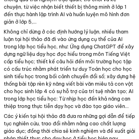
chuyện, từ việc nhận biết thiết bị thông minh ở lớp 1
đến thực hành lập trình AI và huấn luyện mô hình đơn
giản ở lớp 5,…
Không chỉ dừng ở các định hướng lý luận, nhiều tham
luận tại hội thảo đã đi vào ứng dụng cụ thể của AI
trong lớp học tiểu học, như: Ứng dụng ChatGPT để xây
dựng ngữ liệu dạy học đọc hiểu trong môn Tiếng Việt
cấp tiểu học; thiết kế câu hỏi đến môi trường học tập
có cấu trúc nhằm phát triển tư duy Toán học cho học
sinh tiểu học trong bối cảnh chuyển đổi số; xây dựng hệ
thống bài tập rèn kỹ năng viết bài văn miêu tả con vật
cho học sinh lớp 4 có sự hỗ trợ của trí tuệ nhân tạo; AI
trong lớp học tiểu học: Từ nhịp học đến khả năng can
thiệp trong thực tiễn dạy học và đào tạo giáo viên…
Các ý kiến tại hội thảo đã đưa ra những gợi dẫn để tiếp
tục nghiên cứu, trao đổi nhằm nâng cao chất lượng
giáo dục; đồng thời chia sẻ kinh nghiệm và đề xuất giải
pháp thiết thực cho dạy học ở tiểu học hiện nay.