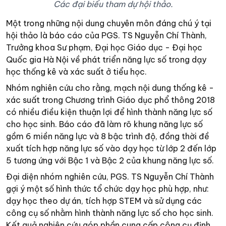
Các đại biểu tham dự hội thảo.
Một trong những nội dung chuyên môn đáng chú ý tại
hội thảo là báo cáo của PGS. TS Nguyễn Chí Thành,
Trưởng khoa Sư phạm, Đại học Giáo dục - Đại học
Quốc gia Hà Nội về phát triển năng lực số trong dạy
học thống kê và xác suất ở tiểu học.
Nhóm nghiên cứu cho rằng, mạch nội dung thống kê -
xác suất trong Chương trình Giáo dục phổ thông 2018
có nhiều điều kiện thuận lợi để hình thành năng lực số
cho học sinh. Báo cáo đã làm rõ khung năng lực số
gồm 6 miền năng lực và 8 bậc trình độ, đồng thời đề
xuất tích hợp năng lực số vào dạy học từ lớp 2 đến lớp
5 tương ứng với Bậc 1 và Bậc 2 của khung năng lực số.
Đại diện nhóm nghiên cứu, PGS. TS Nguyễn Chí Thành
gợi ý một số hình thức tổ chức dạy học phù hợp, như:
dạy học theo dự án, tích hợp STEM và sử dụng các
công cụ số nhằm hình thành năng lực số cho học sinh.
Kết quả nghiên cứu góp phần cung cấp công cụ định