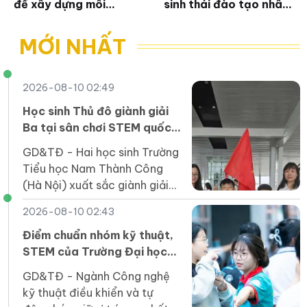
để xây dựng môi
sinh thái đào tạo nhân
trường học đường khỏe
lực chất lượng cao
mạnh
người DTTS
MỚI NHẤT
2026-08-10 02:49
Học sinh Thủ đô giành giải
Ba tại sân chơi STEM quốc
tế
GD&TĐ - Hai học sinh Trường
Tiểu học Nam Thành Công
(Hà Nội) xuất sắc giành giải
Ba, bảng B1 tại World
2026-08-10 02:43
GreenMech 2026 tổ chức ở
Thái Lan.
Điểm chuẩn nhóm kỹ thuật,
STEM của Trường Đại học
Công Thương TPHCM tăng
GD&TĐ - Ngành Công nghệ
nhẹ
kỹ thuật điều khiển và tự