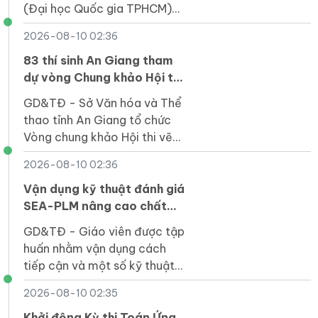
(Đại học Quốc gia TPHCM)
công bố điểm chuẩn năm
2026-08-10 02:36
2026 theo phương thức xét
tuyển tổng hợp.
83 thí sinh An Giang tham
dự vòng Chung khảo Hội thi
vẽ tranh theo sách năm
GD&TĐ - Sở Văn hóa và Thể
2026
thao tỉnh An Giang tổ chức
Vòng chung khảo Hội thi vẽ
tranh theo sách năm 2026
2026-08-10 02:36
dành cho 83 thí sinh có tác
phẩm xuất sắc nhất.
Vận dụng kỹ thuật đánh giá
SEA-PLM nâng cao chất
lượng dạy học ở vùng khó
GD&TĐ - Giáo viên được tập
khăn
huấn nhằm vận dụng cách
tiếp cận và một số kỹ thuật
đánh giá của SEA-PLM vào
2026-08-10 02:35
dạy học, đánh giá học sinh
tiểu học.
Khởi động Kỳ thi Toán Ứng