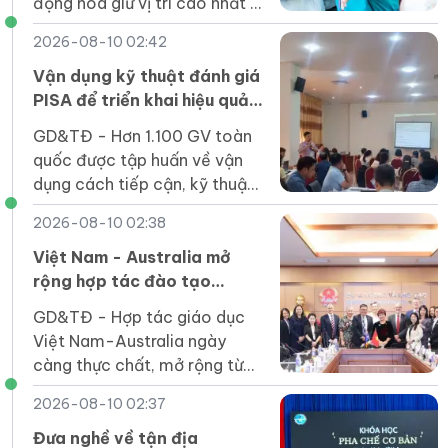
động hóa giữ vị trí cao nhất ở
tất cả 4 phương thức xét
2026-08-10 02:42
tuyển.
Vận dụng kỹ thuật đánh giá
PISA để triển khai hiệu quả
Chương trình GDPT 2018
GD&TĐ - Hơn 1.100 GV toàn
quốc được tập huấn về vận
dụng cách tiếp cận, kỹ thuật
đánh giá PISA, từ đó triển
2026-08-10 02:38
khai hiệu quả hơn Chương
trình GDPT 2018.
Việt Nam - Australia mở
rộng hợp tác đào tạo
nguồn nhân lực chất lượng
GD&TĐ - Hợp tác giáo dục
cao
Việt Nam-Australia ngày
càng thực chất, mở rộng từ
đào tạo, nghiên cứu đến đầu
2026-08-10 02:37
tư, góp phần phát triển nhân
lực chất lượng cao.
Đưa nghề về tận địa