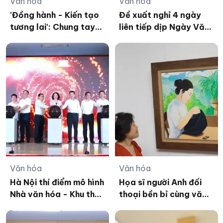
Văn hóa
Văn hóa
'Đồng hành - Kiến tạo
Đề xuất nghỉ 4 ngày
tương lai': Chung tay
liên tiếp dịp Ngày Văn
triển khai Chương trình
hóa Việt Nam 2026
Sức khỏe học đường
Văn hóa
Văn hóa
Hà Nội thí điểm mô hình
Họa sĩ người Anh đối
Nhà văn hóa - Khu thể
thoại bền bỉ cùng văn
thao
hóa Việt