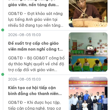
giáo viên, nền tảng đưa
tiếng Anh thành ngôn ngữ
GD&TĐ - Đợt khảo sát năng
thứ hai
lực tiếng Anh giáo viên tại
nhiều Sở đang tạo nền tảng
dữ liệu để xây dựng kế hoạch
2026-08-05 15:03
bồi dưỡng hiệu quả, thực
chất.
Đề xuất trợ cấp cho giáo
viên mầm non nghỉ công tác
chưa được hưởng chế độ
GD&TĐ - Bộ GD&ĐT công bố
dự thảo Nghị quyết về chế độ
trợ cấp đối với giáo viên
mầm non đã nghỉ công tác
2026-08-05 15:03
chưa được hưởng chế độ.
Kiến tạo cơ hội tiếp cận
bình đẳng cho thanh niên
khuyết tật trong kỷ nguyên
GD&TĐ - Khi được học tập,
số
tiếp cận công nghệ, trao cơ