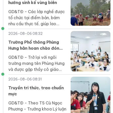
hướng sinh kế vùng biên
GD&TĐ - Các lớp nghề được
tổ chức tại điểm bản, bám
nhu cầu thực tế, giúp lao
động vùng biên Điện Biên tiếp
2026-08-06 08:32
cận kỹ năng để phát triển
sinh kế.
Trường Phổ thông Phùng
Hưng hân hoan chào đón
tân học sinh năm 2026
GD&TĐ - Trở lại với ngôi
trường mang tên Phùng Hưng
và được gặp thầy cô giáo
cùng những người bạn mới là
2026-08-06 08:31
cảm giác vui mừng, phấn khởi
của các em học sinh.
Truyền tri thức, trao chuẩn
mực
GD&TĐ - Theo TS Cù Ngọc
Phương - Trưởng khoa Lý luận