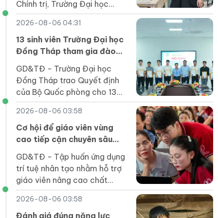
Chính trị, Trường Đại học
Nguyễn Tất Thành, muốn hình
2026-08-06 04:31
thành hệ giá trị và chuẩn mực
con người Việt Nam, nhà
13 sinh viên Trường Đại học
trường phải tạo môi trường
Đồng Tháp tham gia đào
để người học được trải
tạo sĩ quan dự bị năm 2026
GD&TĐ - Trường Đại học
nghiệm, phản tư, tự chịu trách
Đồng Tháp trao Quyết định
nhiệm với lựa chọn của mình.
của Bộ Quốc phòng cho 13
sinh viên đã tốt nghiệp tham
2026-08-06 03:58
gia đào tạo sĩ quan dự bị năm
2026.
Cơ hội để giáo viên vùng
cao tiếp cận chuyên sâu
các công cụ AI
GD&TĐ - Tập huấn ứng dụng
trí tuệ nhân tạo nhằm hỗ trợ
giáo viên nâng cao chất
lượng dạy học.
2026-08-06 03:58
Đánh giá đúng năng lực