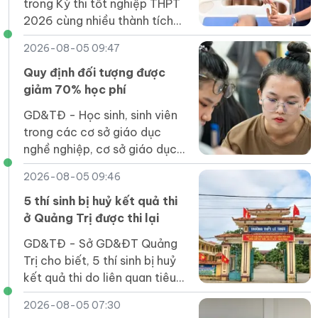
trong Kỳ thi tốt nghiệp THPT
2026 cùng nhiều thành tích
quốc gia, quốc tế đã tiếp tục
2026-08-05 09:47
khẳng định chất lượng giáo
dục của Phú Thọ.
Quy định đối tượng được
giảm 70% học phí
GD&TĐ - Học sinh, sinh viên
trong các cơ sở giáo dục
nghề nghiệp, cơ sở giáo dục
đại học là người dân tộc thiểu
2026-08-05 09:46
số được giảm bao nhiêu %
học phí.
5 thí sinh bị huỷ kết quả thi
ở Quảng Trị được thi lại
GD&TĐ - Sở GD&ĐT Quảng
Trị cho biết, 5 thí sinh bị huỷ
kết quả thi do liên quan tiêu
cực ở điểm thi Trường THPT
2026-08-05 07:30
Lê Trực được thi lại vào năm