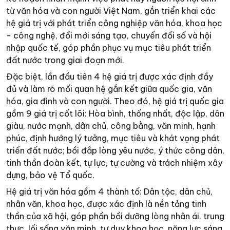
từ văn hóa và con người Việt Nam, gắn triển khai các
hệ giá trị với phát triển công nghiệp văn hóa, khoa học
- công nghệ, đổi mới sáng tạo, chuyển đổi số và hội
nhập quốc tế, góp phần phục vụ mục tiêu phát triển
đất nước trong giai đoạn mới.
Đặc biệt, lần đầu tiên 4 hệ giá trị được xác định đầy
đủ và làm rõ mối quan hệ gắn kết giữa quốc gia, văn
hóa, gia đình và con người. Theo đó, hệ giá trị quốc gia
gồm 9 giá trị cốt lõi: Hòa bình, thống nhất, độc lập, dân
giàu, nước mạnh, dân chủ, công bằng, văn minh, hạnh
phúc, định hướng lý tưởng, mục tiêu và khát vọng phát
triển đất nước; bồi đắp lòng yêu nước, ý thức công dân,
tinh thần đoàn kết, tự lực, tự cường và trách nhiệm xây
dựng, bảo vệ Tổ quốc.
Hệ giá trị văn hóa gồm 4 thành tố: Dân tộc, dân chủ,
nhân văn, khoa học, được xác định là nền tảng tinh
thần của xã hội, góp phần bồi dưỡng lòng nhân ái, trung
thực, lối sống văn minh, tư duy khoa học, năng lực sáng