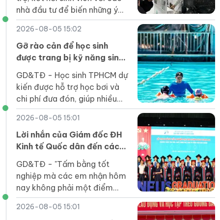
nhà đầu tư để biến những ý
tưởng đổi mới sáng tạo thành
2026-08-05 15:02
sản phẩm thiết thực cho xã
hội.
Gỡ rào cản để học sinh
được trang bị kỹ năng sinh
tồn dưới nước
GD&TĐ - Học sinh TPHCM dự
kiến được hỗ trợ học bơi và
chi phí đưa đón, giúp nhiều
em tiếp cận kỹ năng an toàn
2026-08-05 15:01
dưới nước ngay trong trường
học.
Lời nhắn của Giám đốc ĐH
Kinh tế Quốc dân đến các
tân cử nhân
GD&TĐ - "Tấm bằng tốt
nghiệp mà các em nhận hôm
nay không phải một điểm
dừng mà là tấm vé để các
2026-08-05 15:01
em bước vào một sân chơi