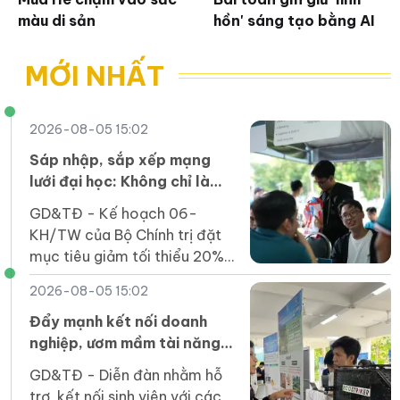
màu di sản
hồn' sáng tạo bằng AI
MỚI NHẤT
2026-08-05 15:02
Sáp nhập, sắp xếp mạng
lưới đại học: Không chỉ là
phép cộng cơ học
GD&TĐ - Kế hoạch 06-
KH/TW của Bộ Chính trị đặt
mục tiêu giảm tối thiểu 20%
đầu mối cơ sở giáo dục đại
2026-08-05 15:02
học công lập trước ngày
1/4/2027.
Đẩy mạnh kết nối doanh
nghiệp, ươm mầm tài năng
khởi nghiệp của sinh viên
GD&TĐ - Diễn đàn nhằm hỗ
trợ, kết nối sinh viên với các