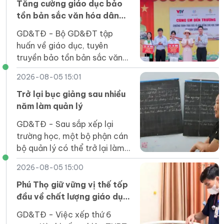
rộng lớn hơn".
Tăng cường giáo dục bảo
tồn bản sắc văn hóa dân
tộc Jrai, Bahnar ở tiểu học
GD&TĐ - Bộ GD&ĐT tập
huấn về giáo dục, tuyên
truyền bảo tồn bản sắc văn
hóa Jrai, Bahnar cho cán bộ
2026-08-05 15:01
quản lý, giáo viên tiểu học
vùng DT thiểu số.
Trở lại bục giảng sau nhiều
năm làm quản lý
GD&TĐ - Sau sắp xếp lại
trường học, một bộ phận cán
bộ quản lý có thể trở lại làm
giáo viên đứng lớp sau nhiều
2026-08-05 15:00
năm đảm nhiệm công tác
điều hành.
Phú Thọ giữ vững vị thế tốp
đầu về chất lượng giáo dục
THPT
GD&TĐ - Việc xếp thứ 6