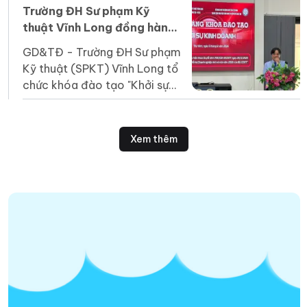
2027.
Trường ĐH Sư phạm Kỹ
thuật Vĩnh Long đồng hành
cùng doanh nghiệp khởi
GD&TĐ - Trường ĐH Sư phạm
nghiệp
Kỹ thuật (SPKT) Vĩnh Long tổ
chức khóa đào tạo "Khởi sự
kinh doanh" hỗ trợ doanh
nghiệp nhỏ và vừa tại tỉnh Tây
Ninh.
Xem thêm