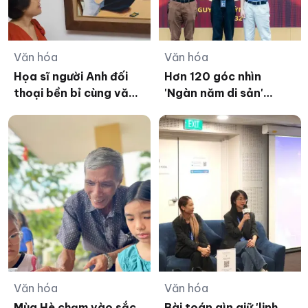
Văn hóa
Văn hóa
Họa sĩ người Anh đối
Hơn 120 góc nhìn
thoại bền bỉ cùng văn
'Ngàn năm di sản'
hóa Việt
Thăng Long – Hà Nội
Văn hóa
Văn hóa
Mùa Hè chạm vào sắc
Bài toán gìn giữ 'linh