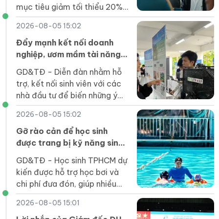
mục tiêu giảm tối thiểu 20%
đầu mối cơ sở giáo dục đại
2026-08-05 15:02
học công lập trước ngày
1/4/2027.
Đẩy mạnh kết nối doanh
nghiệp, ươm mầm tài năng
khởi nghiệp của sinh viên
GD&TĐ - Diễn đàn nhằm hỗ
trợ, kết nối sinh viên với các
nhà đầu tư để biến những ý
tưởng đổi mới sáng tạo thành
2026-08-05 15:02
sản phẩm thiết thực cho xã
hội.
Gỡ rào cản để học sinh
được trang bị kỹ năng sinh
tồn dưới nước
GD&TĐ - Học sinh TPHCM dự
kiến được hỗ trợ học bơi và
chi phí đưa đón, giúp nhiều
em tiếp cận kỹ năng an toàn
2026-08-05 15:01
dưới nước ngay trong trường