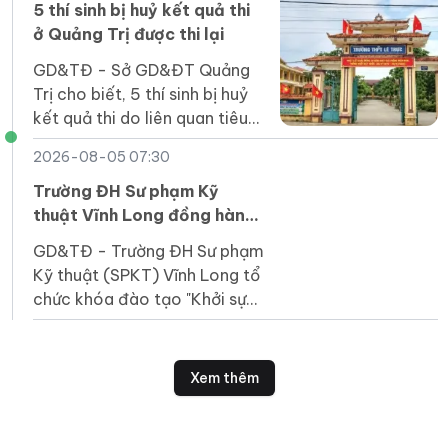
học phí.
5 thí sinh bị huỷ kết quả thi
ở Quảng Trị được thi lại
GD&TĐ - Sở GD&ĐT Quảng
Trị cho biết, 5 thí sinh bị huỷ
kết quả thi do liên quan tiêu
cực ở điểm thi Trường THPT
2026-08-05 07:30
Lê Trực được thi lại vào năm
2027.
Trường ĐH Sư phạm Kỹ
thuật Vĩnh Long đồng hành
cùng doanh nghiệp khởi
GD&TĐ - Trường ĐH Sư phạm
nghiệp
Kỹ thuật (SPKT) Vĩnh Long tổ
chức khóa đào tạo "Khởi sự
kinh doanh" hỗ trợ doanh
nghiệp nhỏ và vừa tại tỉnh Tây
Ninh.
Xem thêm