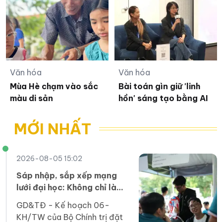
Văn hóa
Văn hóa
Mùa Hè chạm vào sắc
Bài toán gìn giữ 'linh
màu di sản
hồn' sáng tạo bằng AI
MỚI NHẤT
2026-08-05 15:02
Sáp nhập, sắp xếp mạng
lưới đại học: Không chỉ là
phép cộng cơ học
GD&TĐ - Kế hoạch 06-
KH/TW của Bộ Chính trị đặt