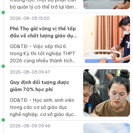
bộ quản lý có thể trở lại làm
giáo viên đứng lớp sau nhiều
2026-08-05 15:00
năm đảm nhiệm công tác
điều hành.
Phú Thọ giữ vững vị thế tốp
đầu về chất lượng giáo dục
THPT
GD&TĐ - Việc xếp thứ 6
trong Kỳ thi tốt nghiệp THPT
2026 cùng nhiều thành tích
quốc gia, quốc tế đã tiếp tục
2026-08-05 09:47
khẳng định chất lượng giáo
dục của Phú Thọ.
Quy định đối tượng được
giảm 70% học phí
GD&TĐ - Học sinh, sinh viên
trong các cơ sở giáo dục
nghề nghiệp, cơ sở giáo dục
đại học là người dân tộc thiểu
2026-08-05 09:46
số được giảm bao nhiêu %