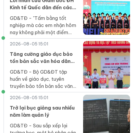
học.
Lời nhắn của Giám đốc ĐH
Kinh tế Quốc dân đến các
tân cử nhân
GD&TĐ - "Tấm bằng tốt
nghiệp mà các em nhận hôm
nay không phải một điểm
dừng mà là tấm vé để các
2026-08-05 15:01
em bước vào một sân chơi
rộng lớn hơn".
Tăng cường giáo dục bảo
tồn bản sắc văn hóa dân
tộc Jrai, Bahnar ở tiểu học
GD&TĐ - Bộ GD&ĐT tập
huấn về giáo dục, tuyên
truyền bảo tồn bản sắc văn
hóa Jrai, Bahnar cho cán bộ
2026-08-05 15:01
quản lý, giáo viên tiểu học
vùng DT thiểu số.
Trở lại bục giảng sau nhiều
năm làm quản lý
GD&TĐ - Sau sắp xếp lại
trường học, một bộ phận cán