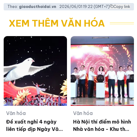
Theo:
giaoducthoidai.vn
2026/06/01 19:22
(GMT+7)
Copy link
XEM THÊM VĂN HÓA
Văn hóa
Văn hóa
Đề xuất nghỉ 4 ngày
Hà Nội thí điểm mô hình
liên tiếp dịp Ngày Văn
Nhà văn hóa - Khu thể
hóa Việt Nam 2026
thao