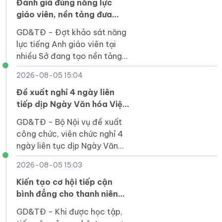
Đánh giá đúng năng lực
giáo viên, nền tảng đưa
tiếng Anh thành ngôn ngữ
GD&TĐ - Đợt khảo sát năng
thứ hai
lực tiếng Anh giáo viên tại
nhiều Sở đang tạo nền tảng
dữ liệu để xây dựng kế hoạch
2026-08-05 15:04
bồi dưỡng hiệu quả, thực
chất.
Đề xuất nghỉ 4 ngày liên
tiếp dịp Ngày Văn hóa Việt
Nam 2026
GD&TĐ - Bộ Nội vụ đề xuất
công chức, viên chức nghỉ 4
ngày liên tục dịp Ngày Văn
hóa Việt Nam 2026, từ 21-
2026-08-05 15:03
24/11, và làm bù vào thứ Bảy
(28/11).
Kiến tạo cơ hội tiếp cận
bình đẳng cho thanh niên
khuyết tật trong kỷ nguyên
GD&TĐ - Khi được học tập,
số