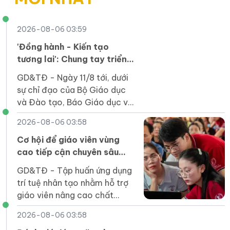
2026-08-06 03:59
'Đồng hành - Kiến tạo
tương lai': Chung tay triển
khai Chương trình Sức khỏe
GD&TĐ - Ngày 11/8 tới, dưới
học đường
sự chỉ đạo của Bộ Giáo dục
và Đào tạo, Báo Giáo dục và
Thời đại tổ chức Hội thảo
2026-08-06 03:58
“Đồng hành, kiến tạo tương
lai: Vì một Việt Nam khỏe
Cơ hội để giáo viên vùng
mạnh”.
cao tiếp cận chuyên sâu
các công cụ AI
GD&TĐ - Tập huấn ứng dụng
trí tuệ nhân tạo nhằm hỗ trợ
giáo viên nâng cao chất
lượng dạy học.
2026-08-06 03:58