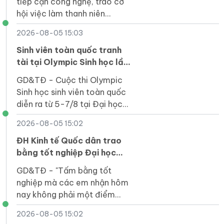
tiếp cận công nghệ, trao cơ
hội việc làm thanh niên
khuyết tật hoàn toàn có thể
2026-08-05 15:03
trở thành nguồn lực phát triển
của quốc gia.
Sinh viên toàn quốc tranh
tài tại Olympic Sinh học lần
thứ VI
GD&TĐ - Cuộc thi Olympic
Sinh học sinh viên toàn quốc
diễn ra từ 5-7/8 tại Đại học
Duy Tân thu hút 164 thí sinh
2026-08-05 15:02
của 31 cơ sở giáo dục đại học
tham gia.
ĐH Kinh tế Quốc dân trao
bằng tốt nghiệp Đại học
chính quy khóa 64 Chương
GD&TĐ - "Tấm bằng tốt
trình Tiên tiến, Chất lượng
nghiệp mà các em nhận hôm
cao, POHE và Phân tích kinh
nay không phải một điểm
doanh
dừng mà là tấm vé để các
2026-08-05 15:02
em bước vào một sân chơi