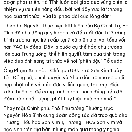
đoạn phát triển, Hà Tĩnh luôn coi giáo dục vùng biên là
nhiệm vụ ưu tiên hàng đầu, bởi nơi đây vừa là ‘trường
học của tri thức’, vừa là ‘pháo đài của lòng dân”.
Theo bà Nguyệt, thực hiện kết luận của Bộ Chính trị, Hà
Tĩnh đã chủ động quy hoạch và đề xuất đầu tư 7 công
trình trường học liên cấp tại 7 xã biên giới với tổng vốn
hơn 740 tỷ đồng. Đây là bước cụ thể hóa chủ trương
lớn của Trung ương, thể hiện quyết tâm của tỉnh trong
việc đưa ánh sáng tri thức về nơi "phên dậu" Tổ quốc.
Ông Phạm Anh Hào, Chủ tịch UBND xã Sơn Kim 1 bày
tỏ: “Đảng bộ, chính quyền và Nhân dân xã nhà sẽ phối
hợp chặt chẽ với các đơn vị liên quan, tạo mọi điều
kiện thuận lợi để công trình hoàn thành đúng tiến độ,
đảm bảo chất lượng, phát huy hiệu quả cao nhất”.
Thay mặt Chính phủ, Phó Thủ tướng Thường trực
Nguyễn Hòa Bình cùng đoàn công tác đã trao quà cho
Trường Tiểu học Sơn Kim 1, Trường THCS Sơn Kim và
học sinh trên địa bàn, những món quà mang ý nghĩa