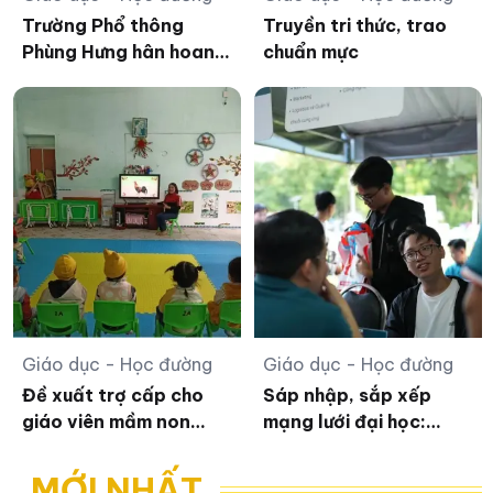
Trường Phổ thông
Truyền tri thức, trao
Phùng Hưng hân hoan
chuẩn mực
chào đón tân học sinh
năm 2026
Giáo dục - Học đường
Giáo dục - Học đường
Đề xuất trợ cấp cho
Sáp nhập, sắp xếp
giáo viên mầm non
mạng lưới đại học:
nghỉ công tác chưa
Không chỉ là phép
được hưởng chế độ
cộng cơ học
MỚI NHẤT