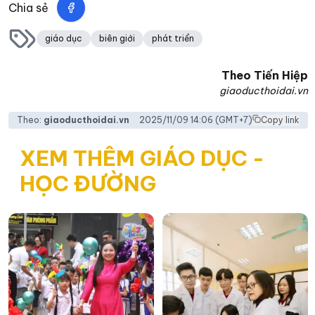
Chia sẻ
giáo dục
biên giới
phát triển
Theo
Tiến Hiệp
giaoducthoidai.vn
Theo:
giaoducthoidai.vn
2025/11/09 14:06
(GMT+7)
Copy link
XEM THÊM GIÁO DỤC -
HỌC ĐƯỜNG