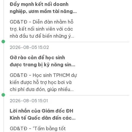
rộng lớn hơn".
Đẩy mạnh kết nối doanh
nghiệp, ươm mầm tài năng
khởi nghiệp của sinh viên
GD&TĐ - Diễn đàn nhằm hỗ
trợ, kết nối sinh viên với các
nhà đầu tư để biến những ý
tưởng đổi mới sáng tạo thành
2026-08-05 15:02
sản phẩm thiết thực cho xã
hội.
Gỡ rào cản để học sinh
được trang bị kỹ năng sinh
tồn dưới nước
GD&TĐ - Học sinh TPHCM dự
kiến được hỗ trợ học bơi và
chi phí đưa đón, giúp nhiều
em tiếp cận kỹ năng an toàn
2026-08-05 15:01
dưới nước ngay trong trường
học.
Lời nhắn của Giám đốc ĐH
Kinh tế Quốc dân đến các
tân cử nhân
GD&TĐ - "Tấm bằng tốt