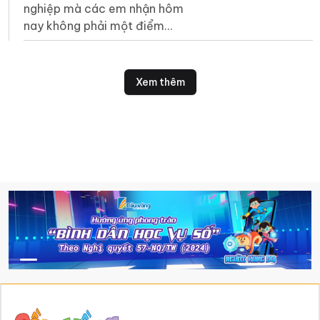
nghiệp mà các em nhận hôm
nay không phải một điểm
dừng mà là tấm vé để các
em bước vào một sân chơi
rộng lớn hơn".
Xem thêm