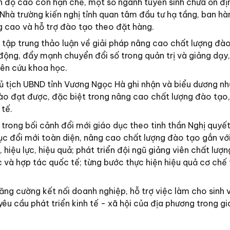
ình độ cao còn hạn chế, một số ngành tuyển sinh chưa ổn đị
Nhà trường kiến nghị tỉnh quan tâm đầu tư hạ tầng, ban hà
ng cao và hỗ trợ đào tạo theo đặt hàng.
u tập trung thảo luận về giải pháp nâng cao chất lượng đà
 động, đẩy mạnh chuyển đổi số trong quản trị và giảng dạy
iên cứu khoa học.
hủ tịch UBND tỉnh Vương Ngọc Hà ghi nhận và biểu dương nh
ào đạt được, đặc biệt trong nâng cao chất lượng đào tạo
 tế.
rong bối cảnh đổi mới giáo dục theo tinh thần Nghị quyết
c đổi mới toàn diện, nâng cao chất lượng đào tạo gắn vớ
 hiệu lực, hiệu quả; phát triển đội ngũ giảng viên chất lượn
và hợp tác quốc tế; từng bước thực hiện hiệu quả cơ chế 
ng cường kết nối doanh nghiệp, hỗ trợ việc làm cho sinh 
êu cầu phát triển kinh tế - xã hội của địa phương trong gi