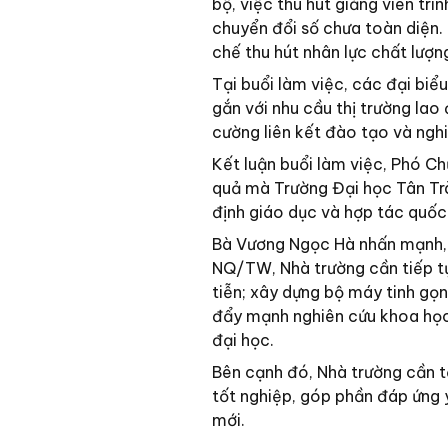
bộ, việc thu hút giảng viên tr
chuyển đổi số chưa toàn diện. 
chế thu hút nhân lực chất lượ
Tại buổi làm việc, các đại biể
gắn với nhu cầu thị trường lao
cường liên kết đào tạo và ngh
Kết luận buổi làm việc, Phó C
quả mà Trường Đại học Tân Tr
định giáo dục và hợp tác quốc
Bà Vương Ngọc Hà nhấn mạnh, t
NQ/TW, Nhà trường cần tiếp tụ
tiễn; xây dựng bộ máy tinh gọn,
đẩy mạnh nghiên cứu khoa học 
đại học.
Bên cạnh đó, Nhà trường cần tă
tốt nghiệp, góp phần đáp ứng y
mới.