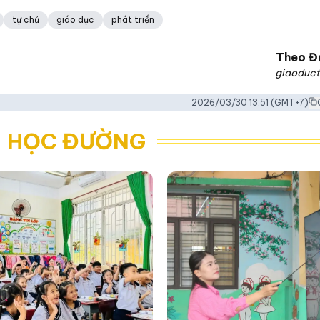
tự chủ
giáo dục
phát triển
Theo
Đ
giaoduct
2026/03/30 13:51
(GMT+7)
- HỌC ĐƯỜNG