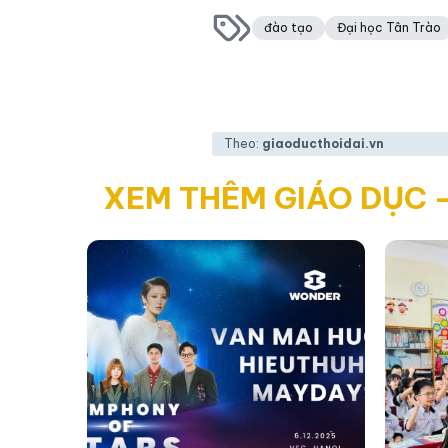
đào tạo
Đại học Tân Trào
Theo:
giaoducthoidai.vn
XEM THÊM GIÁO DỤC 