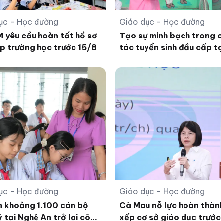
ục - Học đường
Giáo dục - Học đường
yêu cầu hoàn tất hồ sơ
Tạo sự minh bạch trong 
p trường học trước 15/8
tác tuyển sinh đầu cấp t
Tĩnh
ục - Học đường
Giáo dục - Học đường
n khoảng 1.100 cán bộ
Cà Mau nỗ lực hoàn thàn
ý tại Nghệ An trở lại công
xếp cơ sở giáo dục trướ