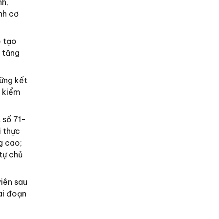
nh,
nh cơ
o tạo
, tăng
ững kết
, kiểm
 số 71-
i thực
g cao;
tự chủ
viên sau
ai đoạn