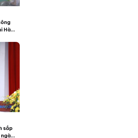
công
ại Hà
h sắp
c ngày