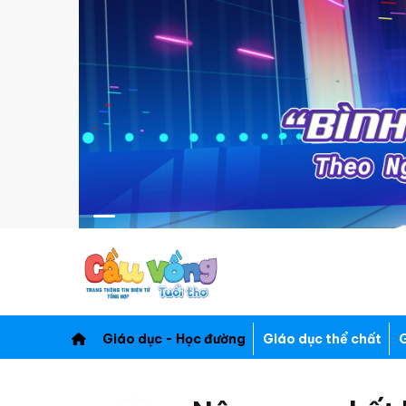
Giáo dục - Học đường
Giáo dục thể chất
G