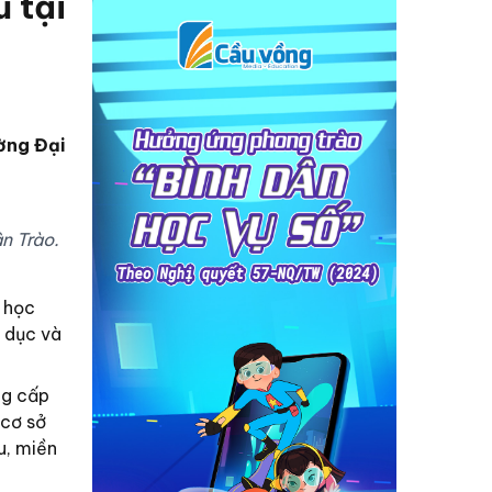
 tại
ờng Đại
n Trào.
 học
o dục và
ng cấp
 cơ sở
u, miền