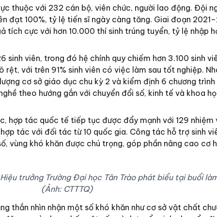
rực thuộc với 232 cán bộ, viên chức, người lao động. Đội n
 lên đạt 100%, tỷ lệ tiến sĩ ngày càng tăng. Giai đoạn 2021
ả tích cực với hơn 10.000 thí sinh trúng tuyển, tỷ lệ nhập 
 sinh viên, trong đó hệ chính quy chiếm hơn 3.100 sinh vi
 rệt, với trên 91% sinh viên có việc làm sau tốt nghiệp. N
lượng cơ sở giáo dục chu kỳ 2 và kiểm định 6 chương trình
nghề theo hướng gắn với chuyển đổi số, kinh tế và khoa họ
c, hợp tác quốc tế tiếp tục được đẩy mạnh với 129 nhiệm
ợp tác với đối tác từ 10 quốc gia. Công tác hỗ trợ sinh vi
u số, vùng khó khăn được chú trọng, góp phần nâng cao cơ h
iệu trưởng Trường Đại học Tân Trào phát biểu tại buổi làm
(Ảnh: CTTTQ)
ẳng thắn nhìn nhận một số khó khăn như cơ sở vật chất ch