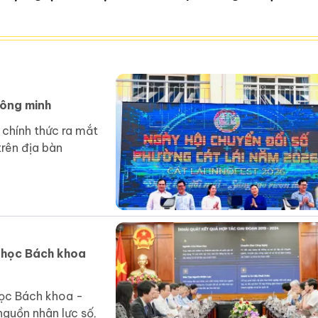
ảng dạy
30/8
hông minh
chính thức ra mắt
trên địa bàn
i học Bách khoa
học Bách khoa -
guồn nhân lực số,