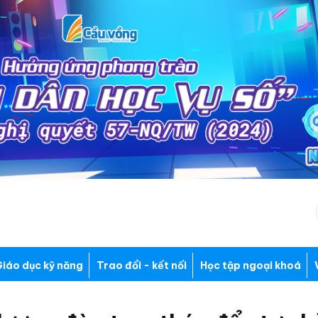
iáo dục kỹ năng
Trao đổi - kết nối
Học tập ngoại khoá