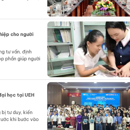
hiệp cho người
g tư vấn, định
óp phần giúp người
đại học tại UEH
bị tư duy, kiến
trước khi bước vào