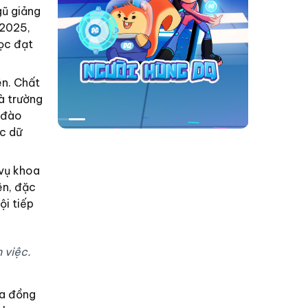
gũ giảng
–2025,
học đạt
ên. Chất
hà trường
 đào
c dữ
 vụ khoa
ên, đặc
ội tiếp
 việc.
ưa đồng