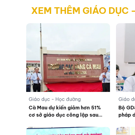
XEM THÊM GIÁO DỤC 
Giáo dục - Học đường
Giáo d
Cà Mau dự kiến giảm hơn 51%
Bộ GD&
cơ sở giáo dục công lập sau
pháp d
sắp xếp
giá tr