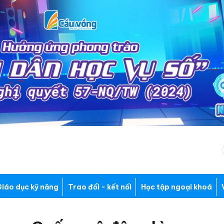
iáo dục kỹ năng
Trao đổi - kết nối
Học tập ngoại khoá