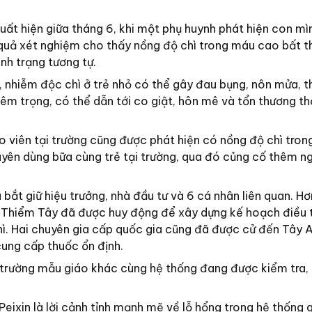
uất hiện giữa tháng 6, khi một phụ huynh phát hiện con mì
 quả xét nghiệm cho thấy nồng độ chì trong máu cao bất t
ình trạng tương tự.
 nhiễm độc chì ở trẻ nhỏ có thể gây đau bụng, nôn mửa, t
m trọng, có thể dẫn tới co giật, hôn mê và tổn thương th
áo viên tại trường cũng được phát hiện có nồng độ chì tro
uyên dùng bữa cùng trẻ tại trường, qua đó củng cố thêm ng
 bắt giữ hiệu trưởng, nhà đầu tư và 6 cá nhân liên quan. Hơ
 Thiểm Tây đã được huy động để xây dựng kế hoạch điều t
chì. Hai chuyên gia cấp quốc gia cũng đã được cử đến Tây 
cung cấp thuốc ổn định.
3 trường mẫu giáo khác cùng hệ thống đang được kiểm tra, 
Peixin là lời cảnh tỉnh mạnh mẽ về lỗ hổng trong hệ thống 