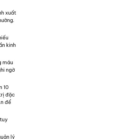
nh xuất
hường.
hiếu
ần kinh
ng máu
hi ngờ
n 10
rị đặc
An để
tuy
quản lý