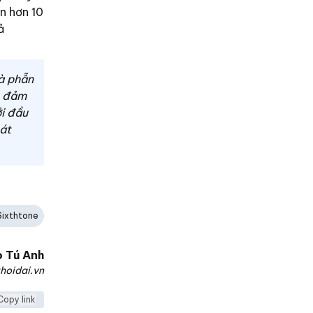
n hơn 10
ả
và phẫn
c đảm
ởi đầu
át
Sixthtone
o
Tú Anh
hoidai.vn
Copy link