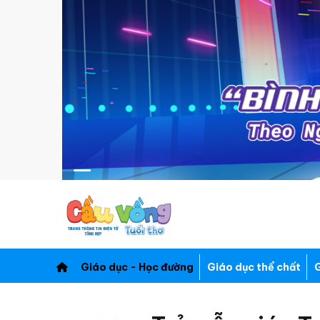
Giáo dục - Học đường
Giáo dục thể chất
G