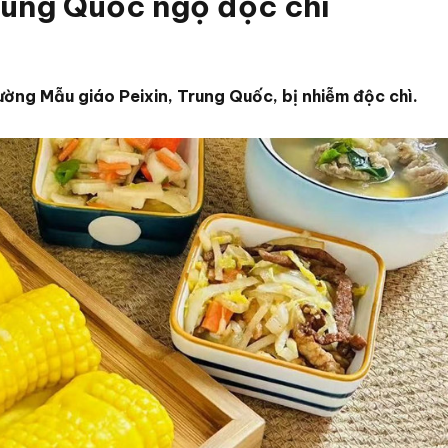
rung Quốc ngộ độc chì
ờng Mẫu giáo Peixin, Trung Quốc, bị nhiễm độc chì.