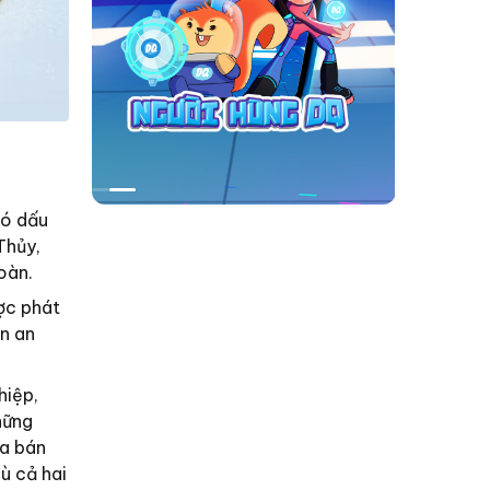
có dấu
Thủy,
oàn.
ợc phát
ạn an
hiệp,
hững
ua bán
ù cả hai