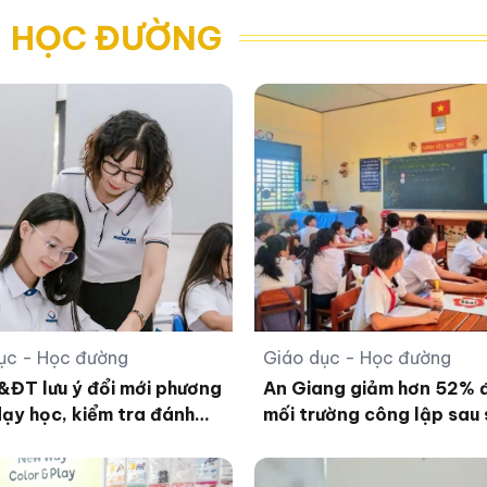
- HỌC ĐƯỜNG
ục - Học đường
Giáo dục - Học đường
ĐT lưu ý đổi mới phương
An Giang giảm hơn 52% 
ạy học, kiểm tra đánh
mối trường công lập sau
ong năm học mới
xếp