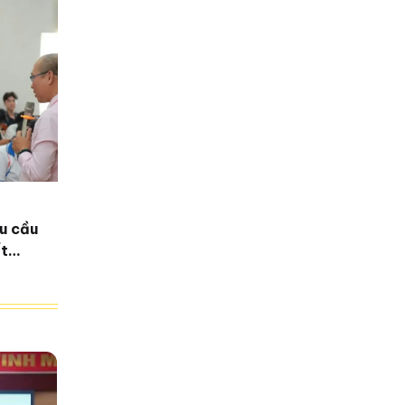
hu cầu
ất