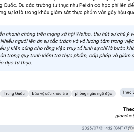
 Quốc. Dù các trường tư thục như Peixin có học phí lên đế
ng sự lơ là trong khâu giám sát thực phẩm vẫn gây hậu qu
yền nhanh chóng trên mạng xã hội Weibo, thu hút sự chú ý 
Nhiều người lên án sự tắc trách và vô lương tâm trong việ
ều ý kiến cũng cho rằng việc truy tố hình sự chỉ là bước kh
ản trong quy trình kiểm tra thực phẩm, cấp phép và giám s
o dục tư thục.
Theo 
Trung Quốc
bảo vệ sức khỏe trẻ
phòng ngừa ngộ độc
The
giaoduct
2025/07/31 14:12
(GMT+7)