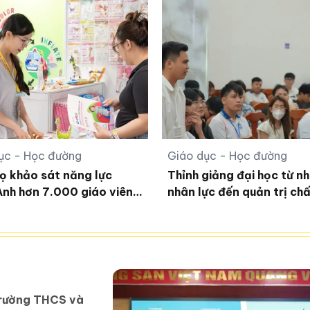
ục - Học đường
Giáo dục - Học đường
ọ khảo sát năng lực
Thỉnh giảng đại học từ n
Anh hơn 7.000 giáo viên
nhân lực đến quản trị ch
hông
lượng
Trường THCS và