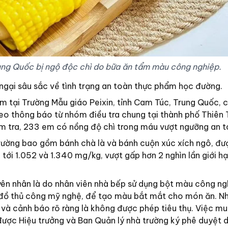
ung Quốc bị ngộ độc chì do bữa ăn tẩm màu công nghiệp.
 ngại sâu sắc về tình trạng an toàn thực phẩm học đường.
em tại Trường Mẫu giáo Peixin, tỉnh Cam Túc, Trung Quốc, 
eo thông báo từ nhóm điều tra chung tại thành phố Thiên 
ểm tra, 233 em có nồng độ chì trong máu vượt ngưỡng an t
rường bao gồm bánh chà là và bánh cuộn xúc xích ngô, đư
 tới 1.052 và 1.340 mg/kg, vượt gấp hơn 2 nghìn lần giới h
yên nhân là do nhân viên nhà bếp sử dụng bột màu công ng
 đồ thủ công mỹ nghệ, để tạo màu bắt mắt cho món ăn. N
và cảnh báo rõ ràng là không được phép tiêu thụ. Việc m
được Hiệu trưởng và Ban Quản lý nhà trường ký phê duyệt d