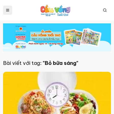
Bài viết với tag:
"Bỏ bữa sáng"