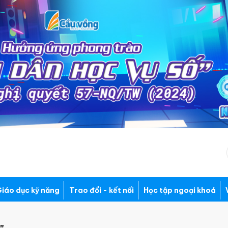
iáo dục kỹ năng
Trao đổi - kết nối
Học tập ngoại khoá