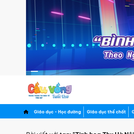
Giáo dục - Học đường
Giáo dục thể chất
G