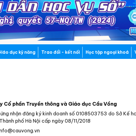
iáo dục kỹ năng
Trao đổi - kết nối
Học tập ngoại khoá
y Cổ phần Truyền thông và Giáo dục Cầu Vồng
hứng nhận đăng ký kinh doanh số 0108503753 do Sở Kế h
Thành phố Hà Nội cấp ngày 08/11/2018
info@cauvong.vn