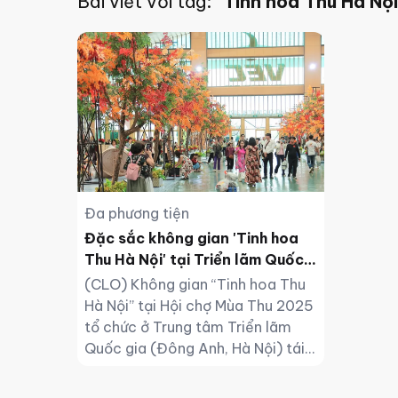
Bài viết với tag:
"Tinh hoa Thu Hà Nội
Đa phương tiện
Đặc sắc không gian 'Tinh hoa
Thu Hà Nội' tại Triển lãm Quốc
gia
(CLO) Không gian “Tinh hoa Thu
Hà Nội” tại Hội chợ Mùa Thu 2025
tổ chức ở Trung tâm Triển lãm
Quốc gia (Đông Anh, Hà Nội) tái
hiện sinh động vẻ đẹp đặc trưng
của mùa thu Thủ đô.