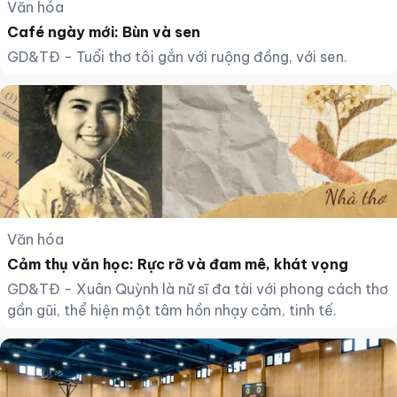
Văn hóa
Café ngày mới: Bùn và sen
GD&TĐ - Tuổi thơ tôi gắn với ruộng đồng, với sen.
Văn hóa
Cảm thụ văn học: Rực rỡ và đam mê, khát vọng
GD&TĐ - Xuân Quỳnh là nữ sĩ đa tài với phong cách thơ
gần gũi, thể hiện một tâm hồn nhạy cảm, tinh tế.