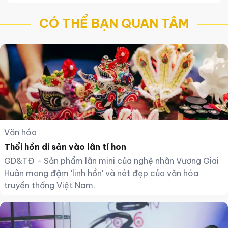
những hạt giống công nghệ cho tương lai.
CÓ THỂ BẠN QUAN TÂM
Văn hóa
Thổi hồn di sản vào lân tí hon
GD&TĐ - Sản phẩm lân mini của nghệ nhân Vương Giai
Huân mang đậm 'linh hồn' và nét đẹp của văn hóa
truyền thống Việt Nam.