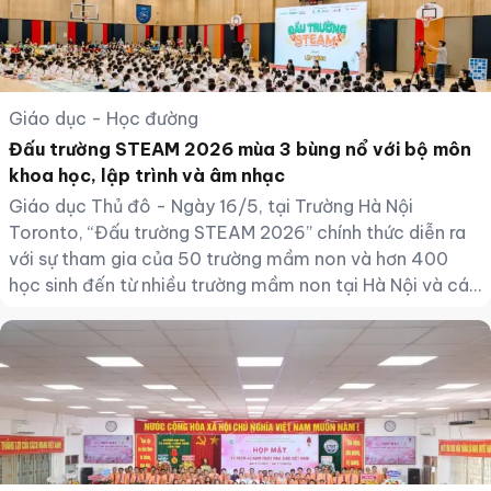
Giáo dục - Học đường
Đấu trường STEAM 2026 mùa 3 bùng nổ với bộ môn
khoa học, lập trình và âm nhạc
Giáo dục Thủ đô - Ngày 16/5, tại Trường Hà Nội
Toronto, “Đấu trường STEAM 2026” chính thức diễn ra
với sự tham gia của 50 trường mầm non và hơn 400
học sinh đến từ nhiều trường mầm non tại Hà Nội và các
tỉnh phía Bắc. Cuộc thi do KiddiHub tổ chức phối hợp
cùng Tập đoàn Gakken Holdings và Yamaha Music
Vietnam, tiếp tục khẳng định vị thế là một trong những
sân chơi STEAM dành cho lứa tuổi mầm non có quy mô
nổi bật hiện nay.