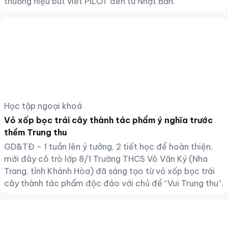
thương hiệu bút viết PILOT đến từ Nhật Bản.
Học tập ngoại khoá
Vỏ xốp bọc trái cây thành tác phẩm ý nghĩa trước
thềm Trung thu
GD&TĐ - 1 tuần lên ý tưởng, 2 tiết học để hoàn thiện,
mới đây cô trò lớp 8/1 Trường THCS Võ Văn Ký (Nha
Trang, tỉnh Khánh Hòa) đã sáng tạo từ vỏ xốp bọc trái
cây thành tác phẩm độc đáo với chủ đề “Vui Trung thu”.