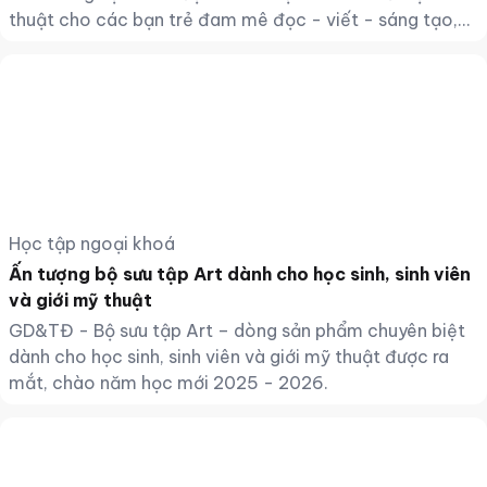
thuật cho các bạn trẻ đam mê đọc - viết - sáng tạo,
các đơn vị đã phối hợp triển khai chương trình “Tặng
sách - Trao học bổng - Phát động cuộc thi "Đến với
con đường tương lai” tại lễ khai giảng năm học mới
2025 - 2026,
Học tập ngoại khoá
Ấn tượng bộ sưu tập Art dành cho học sinh, sinh viên
và giới mỹ thuật
GD&TĐ - Bộ sưu tập Art – dòng sản phẩm chuyên biệt
dành cho học sinh, sinh viên và giới mỹ thuật được ra
mắt, chào năm học mới 2025 - 2026.