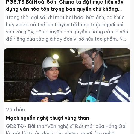
PGS.TS Bùi Hoài Sơn: Chúng ta đặt mục tiêu xây
dựng văn hóa tôn trọng bản quyền chứ không
phải xử phạt
Trong thời đại số, khi một bài báo, bức ảnh, ca khúc
hay video có thể lan truyền tới hàng triệu người chỉ
sau vài giây, câu chuyện bản quyền không còn là vấn
đề riêng của tác giả hay đơn vị sở hữu tác phẩm. Nó
đang trở thành một trong những nền tảng quan trọng
của môi trường văn hóa số và nền kinh tế sáng tạo.
Văn hóa
Mạch nguồn nghệ thuật vùng than
GD&TĐ- Bài thơ “Văn nghệ sĩ Đất mỏ” của Hồng Gai
là một lời tri ân dành cho những người làm nghệ