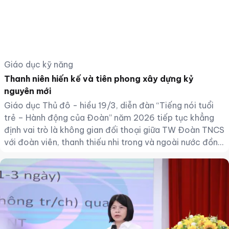
Giáo dục kỹ năng
Thanh niên hiến kế và tiên phong xây dựng kỷ
nguyên mới
Giáo dục Thủ đô - hiều 19/3, diễn đàn “Tiếng nói tuổi
trẻ – Hành động của Đoàn” năm 2026 tiếp tục khẳng
định vai trò là không gian đối thoại giữa TW Đoàn TNCS
với đoàn viên, thanh thiếu nhi trong và ngoài nước đồng
thời tạo dấu ấn nổi bật với nhiều nội dung đổi mới trong
tổ chức, tăng cường ứng dụng công nghệ số và mở rộng
quy mô tương tác trực tuyến trên phạm vi toàn quốc và
quốc tế.