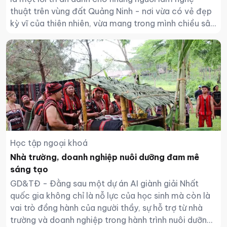
thuật trên vùng đất Quảng Ninh - nơi vừa có vẻ đẹp
kỳ vĩ của thiên nhiên, vừa mang trong mình chiều sâu
văn hóa, lịch sử và sức sống của những con người lao
động.
Học tập ngoại khoá
Nhà trường, doanh nghiệp nuôi dưỡng đam mê
sáng tạo
GD&TĐ - Đằng sau một dự án AI giành giải Nhất
quốc gia không chỉ là nỗ lực của học sinh mà còn là
vai trò đồng hành của người thầy, sự hỗ trợ từ nhà
trường và doanh nghiệp trong hành trình nuôi dưỡng