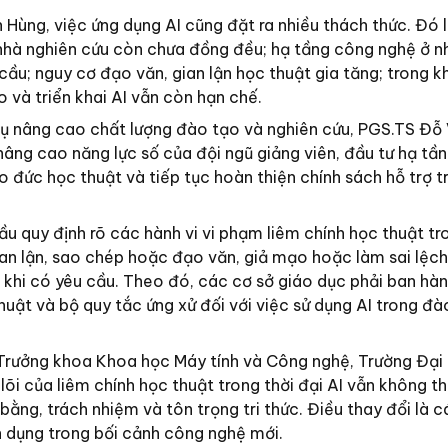
 Hùng, việc ứng dụng AI cũng đặt ra nhiều thách thức. Đó 
, nhà nghiên cứu còn chưa đồng đều; hạ tầng công nghệ ở n
ầu; nguy cơ đạo văn, gian lận học thuật gia tăng; trong kh
o và triển khai AI vẫn còn hạn chế.
cụ nâng cao chất lượng đào tạo và nghiên cứu, PGS.TS Đỗ
nâng cao năng lực số của đội ngũ giảng viên, đầu tư hạ tầ
đức học thuật và tiếp tục hoàn thiện chính sách hỗ trợ tr
u quy định rõ các hành vi vi phạm liêm chính học thuật t
ian lận, sao chép hoặc đạo văn, giả mạo hoặc làm sai lệch 
 khi có yêu cầu. Theo đó, các cơ sở giáo dục phải ban hà
thuật và bộ quy tắc ứng xử đối với việc sử dụng AI trong đà
 Trưởng khoa Khoa học Máy tính và Công nghệ, Trường Đại
lõi của liêm chính học thuật trong thời đại AI vẫn không th
bằng, trách nhiệm và tôn trọng tri thức. Điều thay đổi là 
 dụng trong bối cảnh công nghệ mới.