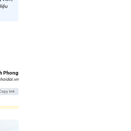
liệu
h Phong
hoidai.vn
Copy link