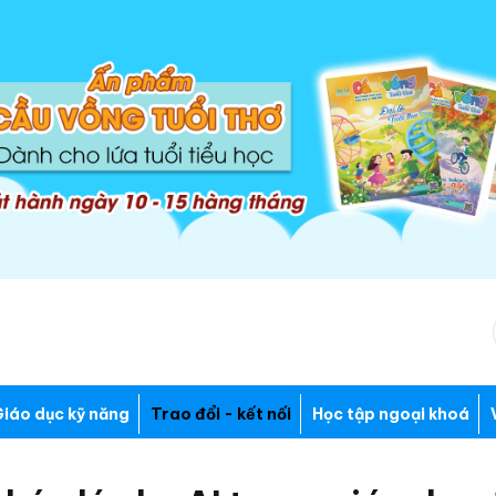
iáo dục kỹ năng
Trao đổi - kết nối
Học tập ngoại khoá