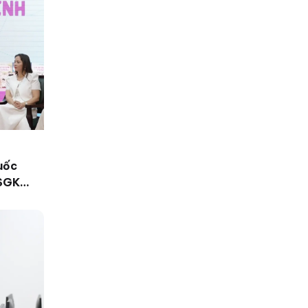
uốc
 SGK