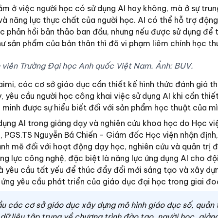
m ở việc người học có sử dụng AI hay không, mà ở sự trun
à năng lực thực chất của người học. AI có thể hỗ trợ động
oặc phản hồi bản thảo ban đầu, nhưng nếu được sử dụng để 
như sản phẩm của bản thân thì đã vi phạm liêm chính học th
h viên Trường Đại học Anh quốc Việt Nam. Ảnh: BUV.
aimi, các cơ sở giáo dục cần thiết kế hình thức đánh giá t
, yêu cầu người học công khai việc sử dụng AI khi cần thiế
 minh được sự hiểu biết đối với sản phẩm học thuật của mì
ụng AI trong giảng dạy và nghiên cứu khoa học do Học vi
c, PGS.TS Nguyễn Bá Chiến - Giám đốc Học viện nhận định,
nh mẽ đối với hoạt động dạy học, nghiên cứu và quản trị đ
ng lực công nghệ, đặc biệt là năng lực ứng dụng AI cho độ
là yêu cầu tất yếu để thúc đẩy đổi mới sáng tạo và xây dự
 ứng yêu cầu phát triển của giáo dục đại học trong giai đo
u các cơ sở giáo dục xây dựng mô hình giáo dục số, quản t
ở dữ liệu tập trung về chương trình đào tạo, người học, giảng