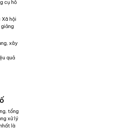
ng cụ hỗ
 Xã hội
 giảng
ảng, xây
iệu quả
số
ng, tổng
ăng xử lý
nhất là