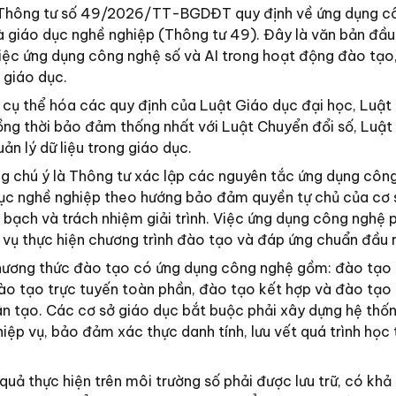
Thông tư số 49/2026/TT-BGDĐT quy định về ứng dụng c
à giáo dục nghề nghiệp (Thông tư 49). Đây là văn bản đầu
việc ứng dụng công nghệ số và AI trong hoạt động đào tạo
 giáo dục.
cụ thể hóa các quy định của Luật Giáo dục đại học, Luật
g thời bảo đảm thống nhất với Luật Chuyển đổi số, Luật 
ản lý dữ liệu trong giáo dục.
g chú ý là Thông tư xác lập các nguyên tắc ứng dụng côn
dục nghề nghiệp theo hướng bảo đảm quyền tự chủ của cơ 
 bạch và trách nhiệm giải trình. Việc ứng dụng công nghệ p
 vụ thực hiện chương trình đào tạo và đáp ứng chuẩn đầu r
hương thức đào tạo có ứng dụng công nghệ gồm: đào tạo 
đào tạo trực tuyến toàn phần, đào tạo kết hợp và đào tạo
nhân tạo. Các cơ sở giáo dục bắt buộc phải xây dựng hệ thố
iệp vụ, bảo đảm xác thực danh tính, lưu vết quá trình học 
 quả thực hiện trên môi trường số phải được lưu trữ, có khả