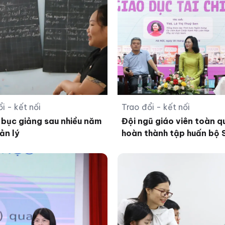
i - kết nối
Trao đổi - kết nối
i bục giảng sau nhiều năm
Đội ngũ giáo viên toàn q
ản lý
hoàn thành tập huấn bộ
thống nhất