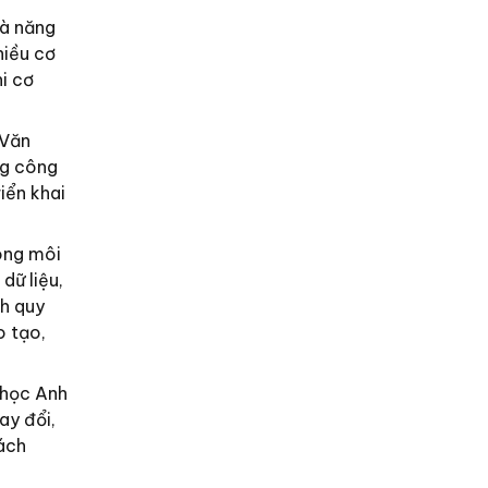
là năng
hiều cơ
i cơ
 Văn
ng công
iển khai
rong môi
dữ liệu,
nh quy
o tạo,
 học Anh
ay đổi,
cách