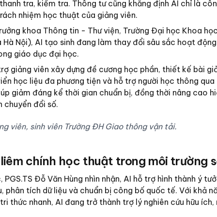
thanh tra, kiểm tra. Thông tư cũng khẳng định AI chỉ là cô
 trách nhiệm học thuật của giảng viên.
ưởng khoa Thông tin - Thư viện, Trường Đại học Khoa học
 Hà Nội), AI tạo sinh đang làm thay đổi sâu sắc hoạt động
ong giáo dục đại học.
trợ giảng viên xây dựng đề cương học phần, thiết kế bài gi
iển học liệu đa phương tiện và hỗ trợ người học thông qua
úp giảm đáng kể thời gian chuẩn bị, đồng thời nâng cao h
h chuyển đổi số.
ng viên, sinh viên Trường ĐH Giao thông vận tải.
liêm chính học thuật trong môi trường 
, PGS.TS Đỗ Văn Hùng nhìn nhận, AI hỗ trợ hình thành ý tưở
ứu, phân tích dữ liệu và chuẩn bị công bố quốc tế. Với khả n
ri thức nhanh, AI đang trở thành trợ lý nghiên cứu hữu ích, 