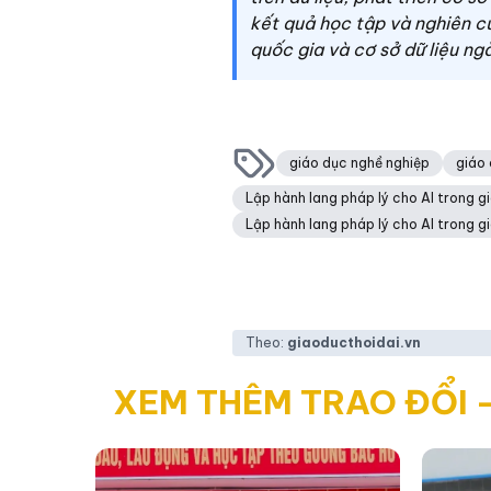
kết quả học tập và nghiên cứu
quốc gia và cơ sở dữ liệu ng
giáo dục nghề nghiệp
giáo 
Lập hành lang pháp lý cho AI trong g
Lập hành lang pháp lý cho AI trong g
Theo:
giaoducthoidai.vn
XEM THÊM TRAO ĐỔI -