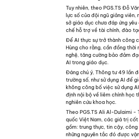
Tuy nhiên, theo PGS.TS Đỗ Văn
lực số của đội ngũ giảng viên
sở giáo dục chưa đáp ứng yêu c
chế hỗ trợ về tài chính, đào tạ
Để AI thực sự trở thành công 
Hùng cho rằng, cần đồng thời 
nghệ, tăng cường bảo đảm đạo 
AI trong giáo dục.
Đáng chú ý, Thông tư 49 lần đầ
trường số, như sử dụng AI để g
không công bố việc sử dụng AI
định nội bộ về liêm chính học 
nghiên cứu khoa học.
Theo PGS.TS Ali Al-Dulaimi -
quốc Việt Nam, các giá trị cốt 
gồm: trung thực, tin cậy, công 
những nguyên tắc đó được vận