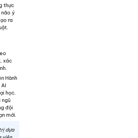
g thực
 não ý
tạo ra
uật.
heo
t, xác
nh.
ện Hành
 AI
ại học.
i ngũ
ng đội
ạn mới.
rị dựa
 viên,