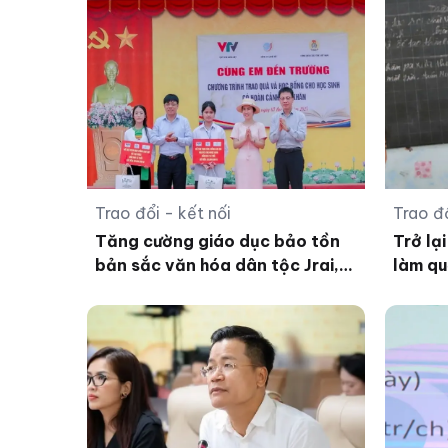
Trao đổi - kết nối
Trao đổ
Tăng cường giáo dục bảo tồn
Trở lạ
bản sắc văn hóa dân tộc Jrai,
làm qu
Bahnar ở tiểu học