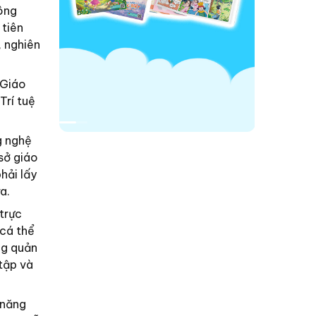
ông
 tiên
, nghiên
 Giáo
Trí tuệ
g nghệ
sở giáo
hải lấy
a.
trực
 cá thể
ng quản
tập và
 năng