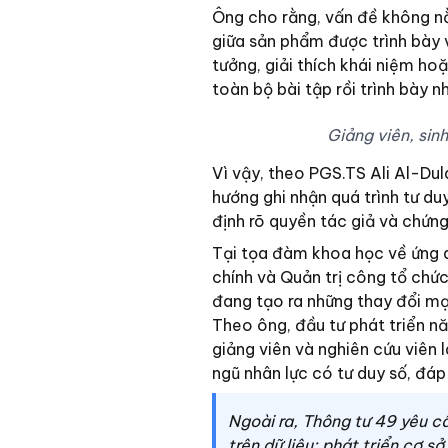
Ông cho rằng, vấn đề không nằ
giữa sản phẩm được trình bày v
tưởng, giải thích khái niệm h
toàn bộ bài tập rồi trình bày 
Giảng viên, sin
Vì vậy, theo PGS.TS Ali Al-Dul
hướng ghi nhận quá trình tư duy
định rõ quyền tác giả và chứng
Tại tọa đàm khoa học về ứng d
chính và Quản trị công tổ chứ
đang tạo ra những thay đổi mạ
Theo ông, đầu tư phát triển nă
giảng viên và nghiên cứu viên 
ngũ nhân lực có tư duy số, đáp
Ngoài ra, Thông tư 49 yêu cầ
trên dữ liệu; phát triển cơ s