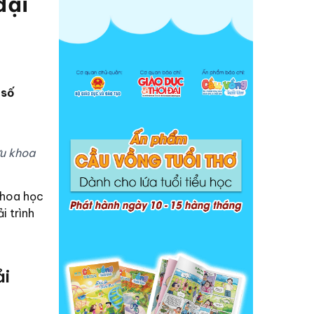
đại
 số
ứu khoa
khoa học
i trình
ải