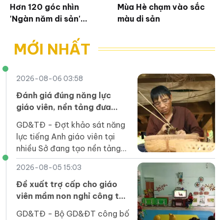
Hơn 120 góc nhìn
Mùa Hè chạm vào sắc
'Ngàn năm di sản'
màu di sản
Thăng Long – Hà Nội
MỚI NHẤT
2026-08-06 03:58
Đánh giá đúng năng lực
giáo viên, nền tảng đưa
tiếng Anh thành ngôn ngữ
GD&TĐ - Đợt khảo sát năng
thứ hai
lực tiếng Anh giáo viên tại
nhiều Sở đang tạo nền tảng
dữ liệu để xây dựng kế hoạch
2026-08-05 15:03
bồi dưỡng hiệu quả, thực
chất.
Đề xuất trợ cấp cho giáo
viên mầm non nghỉ công tác
chưa được hưởng chế độ
GD&TĐ - Bộ GD&ĐT công bố