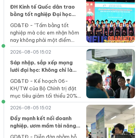
tham gia.
ĐH Kinh tế Quốc dân trao
bằng tốt nghiệp Đại học
chính quy khóa 64 Chương
GD&TĐ - "Tấm bằng tốt
trình Tiên tiến, Chất lượng
nghiệp mà các em nhận hôm
cao, POHE và Phân tích kinh
nay không phải một điểm
doanh
dừng mà là tấm vé để các
2026-08-05 15:02
em bước vào một sân chơi
rộng lớn hơn".
Sáp nhập, sắp xếp mạng
lưới đại học: Không chỉ là
phép cộng cơ học
GD&TĐ - Kế hoạch 06-
KH/TW của Bộ Chính trị đặt
mục tiêu giảm tối thiểu 20%
đầu mối cơ sở giáo dục đại
2026-08-05 15:02
học công lập trước ngày
1/4/2027.
Đẩy mạnh kết nối doanh
nghiệp, ươm mầm tài năng
khởi nghiệp của sinh viên
GD&TĐ - Diễn đàn nhằm hỗ