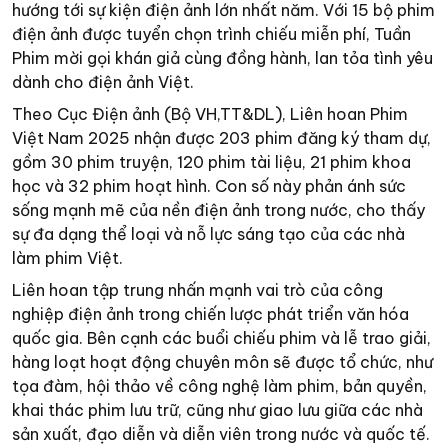
hướng tới sự kiện điện ảnh lớn nhất năm. Với 15 bộ phim
điện ảnh được tuyển chọn trình chiếu miễn phí, Tuần
Phim mời gọi khán giả cùng đồng hành, lan tỏa tình yêu
dành cho điện ảnh Việt.
Theo Cục Điện ảnh (Bộ VH,TT&DL), Liên hoan Phim
Việt Nam 2025 nhận được 203 phim đăng ký tham dự,
gồm 30 phim truyện, 120 phim tài liệu, 21 phim khoa
học và 32 phim hoạt hình. Con số này phản ánh sức
sống mạnh mẽ của nền điện ảnh trong nước, cho thấy
sự đa dạng thể loại và nỗ lực sáng tạo của các nhà
làm phim Việt.
Liên hoan tập trung nhấn mạnh vai trò của công
nghiệp điện ảnh trong chiến lược phát triển văn hóa
quốc gia. Bên cạnh các buổi chiếu phim và lễ trao giải,
hàng loạt hoạt động chuyên môn sẽ được tổ chức, như
tọa đàm, hội thảo về công nghệ làm phim, bản quyền,
khai thác phim lưu trữ, cũng như giao lưu giữa các nhà
sản xuất, đạo diễn và diễn viên trong nước và quốc tế.