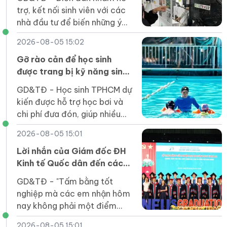
trợ, kết nối sinh viên với các
nhà đầu tư để biến những ý
tưởng đổi mới sáng tạo thành
2026-08-05 15:02
sản phẩm thiết thực cho xã
hội.
Gỡ rào cản để học sinh
được trang bị kỹ năng sinh
tồn dưới nước
GD&TĐ - Học sinh TPHCM dự
kiến được hỗ trợ học bơi và
chi phí đưa đón, giúp nhiều
em tiếp cận kỹ năng an toàn
2026-08-05 15:01
dưới nước ngay trong trường
học.
Lời nhắn của Giám đốc ĐH
Kinh tế Quốc dân đến các
tân cử nhân
GD&TĐ - "Tấm bằng tốt
nghiệp mà các em nhận hôm
nay không phải một điểm
dừng mà là tấm vé để các
2026-08-05 15:01