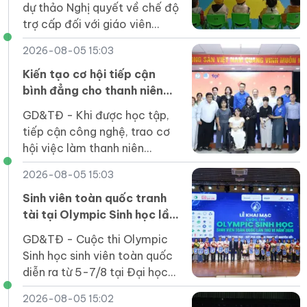
dự thảo Nghị quyết về chế độ
trợ cấp đối với giáo viên
mầm non đã nghỉ công tác
2026-08-05 15:03
chưa được hưởng chế độ.
Kiến tạo cơ hội tiếp cận
bình đẳng cho thanh niên
khuyết tật trong kỷ nguyên
GD&TĐ - Khi được học tập,
số
tiếp cận công nghệ, trao cơ
hội việc làm thanh niên
khuyết tật hoàn toàn có thể
2026-08-05 15:03
trở thành nguồn lực phát triển
của quốc gia.
Sinh viên toàn quốc tranh
tài tại Olympic Sinh học lần
thứ VI
GD&TĐ - Cuộc thi Olympic
Sinh học sinh viên toàn quốc
diễn ra từ 5-7/8 tại Đại học
Duy Tân thu hút 164 thí sinh
2026-08-05 15:02
của 31 cơ sở giáo dục đại học