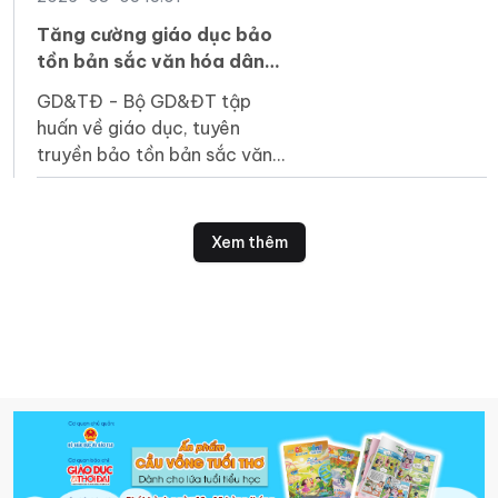
em bước vào một sân chơi
rộng lớn hơn".
Tăng cường giáo dục bảo
tồn bản sắc văn hóa dân
tộc Jrai, Bahnar ở tiểu học
GD&TĐ - Bộ GD&ĐT tập
huấn về giáo dục, tuyên
truyền bảo tồn bản sắc văn
hóa Jrai, Bahnar cho cán bộ
quản lý, giáo viên tiểu học
vùng DT thiểu số.
Xem thêm