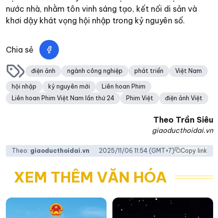
nước nhà, nhằm tôn vinh sáng tạo, kết nối di sản và
khơi dậy khát vọng hội nhập trong kỷ nguyên số.
Chia sẻ
điện ảnh
ngành công nghiệp
phát triển
Việt Nam
hội nhập
kỷ nguyên mới
Liên hoan Phim
Liên hoan Phim Việt Nam lần thứ 24
Phim Việt
điện ảnh Việt
Theo
Trần Siêu
giaoducthoidai.vn
Theo:
giaoducthoidai.vn
2025/11/06 11:54
(GMT+7)
Copy link
XEM THÊM VĂN HÓA