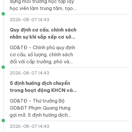
dựng môi trường học tập lấy
học viên làm trung tâm, tạo
điều kiện để người học phát
2026-08-07 14:43
triển toàn diện.
Quy định cơ cấu, chính sách
nhân sự khi sắp xếp cơ sở
giáo dục công lập
GD&TĐ - Chính phủ quy định
cơ cấu, số lượng, chính sách
đối với cấp trưởng, phó và
nhân sự hỗ trợ khi sắp xếp cơ
2026-08-07 14:43
sở giáo dục công lập.
5 định hướng dịch chuyển
trong hoạt động KHCN và
đổi mới sáng tạo
GD&TĐ - Thứ trưởng Bộ
GD&ĐT Phạm Quang Hưng
gợi mở, 5 định hướng dịch
chuyển trong hoạt động khoa
2026-08-07 14:43
học, công nghệ và đổi mới