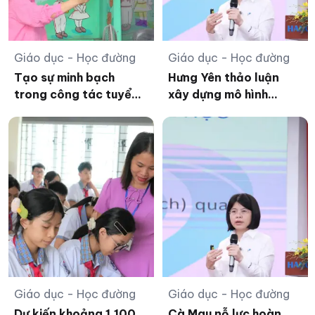
Giáo dục - Học đường
Giáo dục - Học đường
Tạo sự minh bạch
Hưng Yên thảo luận
trong công tác tuyển
xây dựng mô hình
sinh đầu cấp tại Hà
trường phổ thông mới
Tĩnh
Giáo dục - Học đường
Giáo dục - Học đường
Dự kiến khoảng 1.100
Cà Mau nỗ lực hoàn