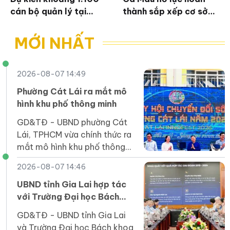
cán bộ quản lý tại
thành sắp xếp cơ sở
Nghệ An trở lại công
giáo dục trước ngày
tác giảng dạy
30/8
MỚI NHẤT
2026-08-07 14:49
Phường Cát Lái ra mắt mô
hình khu phố thông minh
GD&TĐ - UBND phường Cát
Lái, TPHCM vừa chính thức ra
mắt mô hình khu phố thông
minh tại 24 khu phố trên địa
2026-08-07 14:46
bàn phường này.
UBND tỉnh Gia Lai hợp tác
với Trường Đại học Bách
khoa TP HCM phát triển
GD&TĐ - UBND tỉnh Gia Lai
nhân lực số
và Trường Đại học Bách khoa