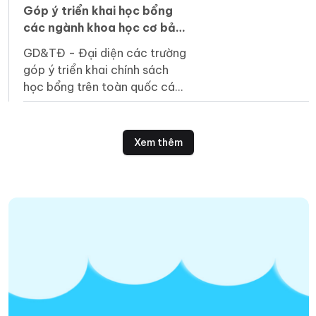
sáng tạo.
Góp ý triển khai học bổng
các ngành khoa học cơ bản
và công nghệ chiến lược
GD&TĐ - Đại diện các trường
góp ý triển khai chính sách
học bổng trên toàn quốc các
ngành khoa học cơ bản, kỹ
thuật then chốt, công nghệ
chiến lược.
Xem thêm