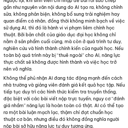
Ngược lại, khi sinh viên chỉ nhập đề bài rồi sao chép
gần như nguyên văn nội dung do AI tạo ra, không chỉnh
sửa, không phản biện, không bổ sung trải nghiệm hay
quan điểm cá nhân, đồng thời không minh bạch về việc
sử dụng AI, thì đó là hành vi vi phạm liêm chính học
thuật. Bởi bản chất của giáo dục đại học không chỉ
nằm ở sản phẩm cuối cùng, mà còn ở quá trình tư duy,
nghiên cứu và hình thành chính kiến của người học. Nếu
toàn bộ quá trình này bị “thuê ngoài” cho AI, năng lực
thực chất sẽ không được hình thành và việc học trở
nên vô nghĩa.
Không thể phủ nhận AI đang tác động mạnh đến cách
nhà trường và giảng viên đánh giá kết quả học tập. Nếu
tiếp tục duy trì các hình thức kiểm tra truyền thống,
đặc biệt với các bài viết nộp trực tuyến, nguy cơ “đánh
giá nhầm” năng lực là hoàn toàn có thật. AI có thể tạo
ra một bài luận mạch lạc, thậm chí đạt chuẩn học
thuật cơ bản, nhưng điều đó không đồng nghĩa người
nộp bài sở hữu năng lực tư duy tương ứng.