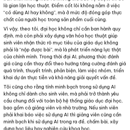
là gian lận học thuật. Điểm cốt lõi không nằm ở việc
“có dùng AI hay không”, mà ở mức độ đóng góp thực
chất của người học trong sản phẩm cuối cùng.
Vì vậy, theo tôi, đại học không chỉ cần ban hành quy
định, mà còn phải xây dựng văn hóa học thuật giúp
sinh viên nhận thức rõ mục tiêu của giáo dục không
phải là “nộp được bài”, mà là phát triển năng lực thật
của chính mình. Trong thời đại AI, phương thức đánh
giá cũng cần thay đổi theo hướng tăng cường đánh giá
quá trình, thuyết trình, phản biện, làm việc nhóm, triển
khai dự án thực tiễn và khả năng giải quyết vấn đề.
Tôi cũng cho rằng tính minh bạch trong sử dụng AI
không chỉ dành cho sinh viên, mà phải trở thành yêu
cầu chung đối với toàn bộ hệ thống giáo dục đại học,
bao gồm cả giảng viên và nhà trường. Nếu sinh viên
phải khai báo việc sử dụng AI thì giảng viên cũng cần
minh bạch khi sử dụng AI trong ra đề, chấm bài, xây
dựng học liệu hay nghiên cứu khoa học.