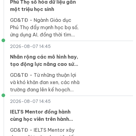
Phú Thọ số hóa dữ liệu gần
một triệu học sinh
GD&TĐ - Ngành Giáo dục
Phú Thọ đẩy mạnh học bạ số,
ứng dụng AI, đồng thời tìm
giải pháp khắc phục hạn chế
2026-08-07 14:45
về hạ tầng tại vùng khó khăn.
Nhân rộng các mô hình hay,
tạo động lực nâng cao sức
khỏe học đường
GD&TĐ - Từ những thuận lợi
và khó khăn đan xen, các nhà
trường đang lên kế hoạch
tiếp tục nhân rộng nhiều mô
2026-08-07 14:45
hình, cách làm hay về sức
khỏe học đường.
IELTS Mentor đồng hành
cùng học viên trên hành
trình phát triển toàn diện
GD&TĐ - IELTS Mentor xây