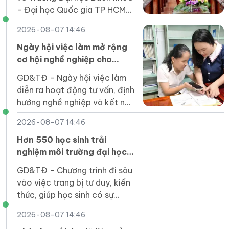
- Đại học Quốc gia TP HCM
hợp tác đào tạo nguồn nhân
2026-08-07 14:46
lực số, phát triển STEM, AI,
công nghiệp bán dẫn.
Ngày hội việc làm mở rộng
cơ hội nghề nghiệp cho
người khuyết tật Quảng Trị
GD&TĐ - Ngày hội việc làm
diễn ra hoạt động tư vấn, định
hướng nghề nghiệp và kết nối
tuyển dụng, góp phần giúp
2026-08-07 14:46
người khuyết tật tiếp cận
việc làm.
Hơn 550 học sinh trải
nghiệm môi trường đại học
tại UEH Mekong
GD&TĐ - Chương trình đi sâu
vào việc trang bị tư duy, kiến
thức, giúp học sinh có sự
chuẩn bị tốt nhất trước khi
2026-08-07 14:46
bước vào môi trường đại học.