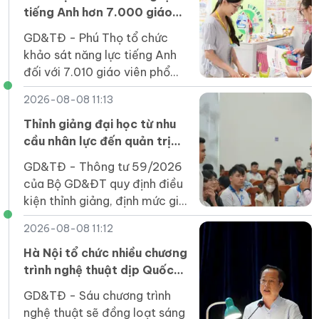
tiếng Anh hơn 7.000 giáo
viên phổ thông
GD&TĐ - Phú Thọ tổ chức
khảo sát năng lực tiếng Anh
đối với 7.010 giáo viên phổ
thông năm 2026.
2026-08-08 11:13
Thỉnh giảng đại học từ nhu
cầu nhân lực đến quản trị
chất lượng
GD&TĐ - Thông tư 59/2026
của Bộ GD&ĐT quy định điều
kiện thỉnh giảng, định mức giờ
giảng, hình thức hợp đồng...
2026-08-08 11:12
và trách nhiệm của các bên.
Hà Nội tổ chức nhiều chương
trình nghệ thuật dịp Quốc
khánh
GD&TĐ - Sáu chương trình
nghệ thuật sẽ đồng loạt sáng