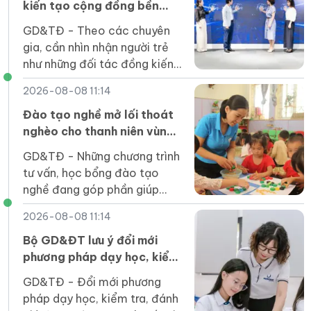
kiến tạo cộng đồng bền
vững
GD&TĐ - Theo các chuyên
gia, cần nhìn nhận người trẻ
như những đối tác đồng kiến
tạo, trực tiếp tham gia giải
2026-08-08 11:14
quyết các vấn đề của cộng
đồng.
Đào tạo nghề mở lối thoát
nghèo cho thanh niên vùng
cao Lai Châu
GD&TĐ - Những chương trình
tư vấn, học bổng đào tạo
nghề đang góp phần giúp
thanh niên Lai Châu trở lại
2026-08-08 11:14
giảng đường, mở ra kỳ vọng
về nghề nghiệp ổn định.
Bộ GD&ĐT lưu ý đổi mới
phương pháp dạy học, kiểm
tra đánh giá trong năm học
GD&TĐ - Đổi mới phương
mới
pháp dạy học, kiểm tra, đánh