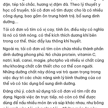
đặn, tép tỏi chắc, hương vị đậm đà. Theo lý thuyết y
học cổ truyền, tỏi cô đơn vỏ tím được cho là có nhiều
công dụng, bao gồm ôn trung hành trệ, bổ sung dinh
dưỡng,...
Tỏi cô đơn vỏ tím có vị cay, tính ôn, điều này có nghĩa
là nó có tính nóng, có thể kích thích dương khí bên
trong cơ thể, thúc đẩy lưu thông khí huyết.
Ngoài ra, tỏi cô đơn vỏ tím còn chứa nhiều thành phần
dinh dưỡng phong phú. Nó chứa protein, vitamin C,
natri, kali, canxi, magie, photpho và nhiều vi chất cũng
như khoáng chất cần thiết cho cơ thể con người.
Những dưỡng chất này đóng vai trò quan trọng trong
việc duy trì các chức năng sinh lý bình thường của cơ
thể và có tác dụng bổ sung dinh dưỡng.
Đáng chú ý, cách sử dụng tỏi cô đơn vỏ tím rất đa
dạng. Ngoài việc ăn trực tiếp, nó còn có thể được
dùng để nấu nhiều món ăn và súp khác nhau, như bông