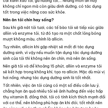
cải xanh xào tỏi, gà nướng tỏi,... Những món ăn này
không chỉ ngon mà còn giàu dinh dưỡng, có tác dụng
tốt trong việc nâng cao sức khỏe.
Nên ăn tỏi chín hay sống?
Sau khi giã nát tỏi tươi, các tế bào tỏi sẽ tiếp xúc giữa
alliin và enzyme tỏi, từ đó tạo ra một chất lỏng bóng
mượt không màu, chính là allicin.
Tuy nhiên, allicin khi gặp nhiệt sẽ mất đi tác dụng
dưỡng sinh, vì vậy nếu muốn tận dụng tác dụng dưỡng
sinh của tỏi thì không nên ăn chín, mà nên ăn sống.
Nên giã tỏi và để khoảng 15 phút, alliin và enzyme tỏi
sẽ kết hợp trong không khí, tạo ra allicin. Mặc dù mùi vị
hơi nồng, nhưng tác dụng dưỡng sinh là tốt nhất.
Tất nhiên, việc ăn tỏi cũng có một số điều cần lưu ý,
chẳng hạn ăn quá nhiều tỏi sẽ ảnh hưởng đến việc hấp
thụ vitamin B, đồng thời, tỏi có tính kích thích mạnh đối
với cơ thể, nên không phù hợp ăn khi đói, tốt nhất nên