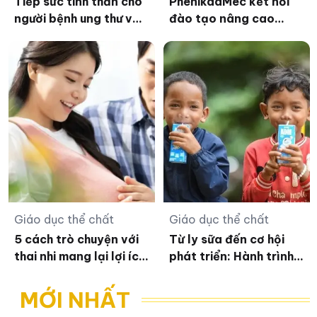
Tiếp sức tinh thần cho
PhenikaaMec kết nối
người bệnh ung thư và
đào tạo nâng cao
thân nhân
năng lực bác sĩ Y học
bào thai
Giáo dục thể chất
Giáo dục thể chất
5 cách trò chuyện với
Từ ly sữa đến cơ hội
thai nhi mang lại lợi ích
phát triển: Hành trình
bất ngờ
vun đắp tương lai trẻ
em Việt của Vinamilk
MỚI NHẤT