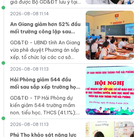
giá được Bộ GD&ĐT lưu ý tại
hướng dẫn thực hiện nhiệm vụ
2026-08-08 11:14
giáo dục phổ thông năm học
2026-2027.
An Giang giảm hơn 52% đầu
mối trường công lập sau
sắp xếp
GD&TĐ - UBND tỉnh An Giang
vừa phê duyệt Phương án sắp
xếp, tổ chức lại các cơ sở
giáo dục mầm non, phổ
2026-08-08 11:13
thông, GDTX, GDNN công lập
trên địa bàn tỉnh.
Hải Phòng giảm 544 đầu
mối sau sắp xếp trường học
các cấp
GD&TĐ - TP Hải Phòng dự
kiến giảm 544 trường mầm
non, tiểu học, THCS (41,1%);
đảm bảo mô hình một trường
2026-08-08 11:13
chính, có các phân hiệu, điểm
trường.
Phú Thọ khảo sát năng lực