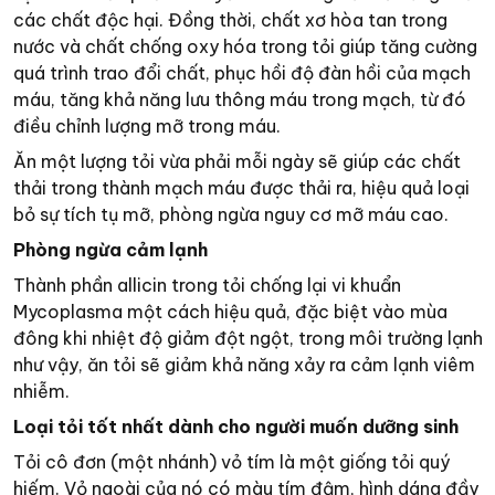
các chất độc hại. Đồng thời, chất xơ hòa tan trong
nước và chất chống oxy hóa trong tỏi giúp tăng cường
quá trình trao đổi chất, phục hồi độ đàn hồi của mạch
máu, tăng khả năng lưu thông máu trong mạch, từ đó
điều chỉnh lượng mỡ trong máu.
Ăn một lượng tỏi vừa phải mỗi ngày sẽ giúp các chất
thải trong thành mạch máu được thải ra, hiệu quả loại
bỏ sự tích tụ mỡ, phòng ngừa nguy cơ mỡ máu cao.
Phòng ngừa cảm lạnh
Thành phần allicin trong tỏi chống lại vi khuẩn
Mycoplasma một cách hiệu quả, đặc biệt vào mùa
đông khi nhiệt độ giảm đột ngột, trong môi trường lạnh
như vậy, ăn tỏi sẽ giảm khả năng xảy ra cảm lạnh viêm
nhiễm.
Loại tỏi tốt nhất dành cho người muốn dưỡng sinh
Tỏi cô đơn (một nhánh) vỏ tím là một giống tỏi quý
hiếm. Vỏ ngoài của nó có màu tím đậm, hình dáng đầy