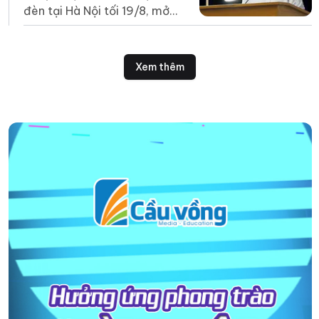
đèn tại Hà Nội tối 19/8, mở
đầu chuỗi hoạt động chào
mừng Cách mạng tháng Tám
và Quốc khánh 2/9.
Xem thêm