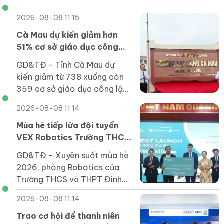
2026-08-08 11:15
Cà Mau dự kiến giảm hơn
51% cơ sở giáo dục công
lập sau sắp xếp
GD&TĐ - Tỉnh Cà Mau dự
kiến giảm từ 738 xuống còn
359 cơ sở giáo dục công lập
(giảm 379 đầu mối) trước
2026-08-08 11:14
năm học mới; tỷ lệ giảm trên
51%.
Mùa hè tiếp lửa đội tuyển
VEX Robotics Trường THCS
và THPT Đinh Thiện Lý
GD&TĐ - ​​Xuyên suốt mùa hè
2026, phòng Robotics của
Trường THCS và THPT Đinh
Thiện Lý (LSTS) luôn sôi nổi
2026-08-08 11:14
trong không khí học tập và
sáng tạo.
Trao cơ hội để thanh niên