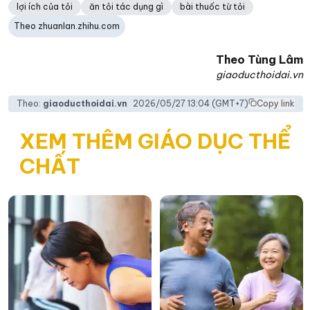
lợi ích của tỏi
ăn tỏi tác dụng gì
bài thuốc từ tỏi
Theo zhuanlan.zhihu.com
Theo
Tùng Lâm
giaoducthoidai.vn
Theo:
giaoducthoidai.vn
2026/05/27 13:04
(GMT+7)
Copy link
XEM THÊM GIÁO DỤC THỂ
CHẤT