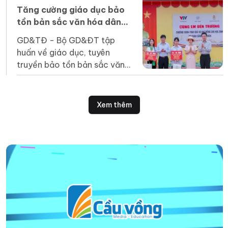
rộng lớn hơn".
Tăng cường giáo dục bảo
tồn bản sắc văn hóa dân
tộc Jrai, Bahnar ở tiểu học
GD&TĐ - Bộ GD&ĐT tập
huấn về giáo dục, tuyên
truyền bảo tồn bản sắc văn
hóa Jrai, Bahnar cho cán bộ
quản lý, giáo viên tiểu học
vùng DT thiểu số.
Xem thêm