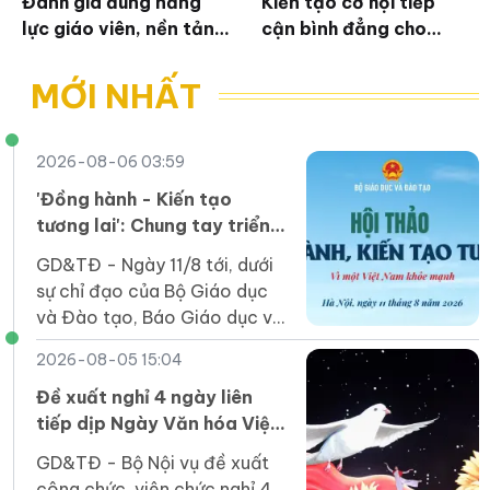
Đánh giá đúng năng
Kiến tạo cơ hội tiếp
lực giáo viên, nền tảng
cận bình đẳng cho
đưa tiếng Anh thành
thanh niên khuyết tật
ngôn ngữ thứ hai
trong kỷ nguyên số
MỚI NHẤT
2026-08-06 03:59
'Đồng hành - Kiến tạo
tương lai': Chung tay triển
khai Chương trình Sức khỏe
GD&TĐ - Ngày 11/8 tới, dưới
học đường
sự chỉ đạo của Bộ Giáo dục
và Đào tạo, Báo Giáo dục và
Thời đại tổ chức Hội thảo
2026-08-05 15:04
“Đồng hành, kiến tạo tương
lai: Vì một Việt Nam khỏe
Đề xuất nghỉ 4 ngày liên
mạnh”.
tiếp dịp Ngày Văn hóa Việt
Nam 2026
GD&TĐ - Bộ Nội vụ đề xuất
công chức, viên chức nghỉ 4