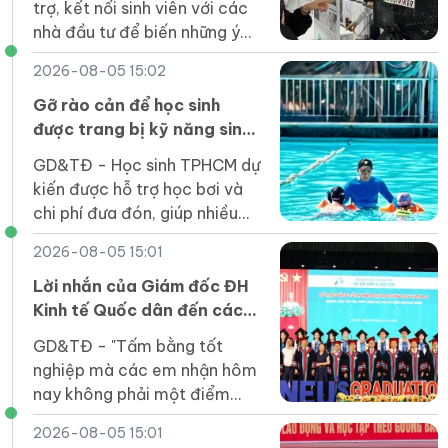
trợ, kết nối sinh viên với các
nhà đầu tư để biến những ý
tưởng đổi mới sáng tạo thành
2026-08-05 15:02
sản phẩm thiết thực cho xã
hội.
Gỡ rào cản để học sinh
được trang bị kỹ năng sinh
tồn dưới nước
GD&TĐ - Học sinh TPHCM dự
kiến được hỗ trợ học bơi và
chi phí đưa đón, giúp nhiều
em tiếp cận kỹ năng an toàn
2026-08-05 15:01
dưới nước ngay trong trường
học.
Lời nhắn của Giám đốc ĐH
Kinh tế Quốc dân đến các
tân cử nhân
GD&TĐ - "Tấm bằng tốt
nghiệp mà các em nhận hôm
nay không phải một điểm
dừng mà là tấm vé để các
2026-08-05 15:01
em bước vào một sân chơi