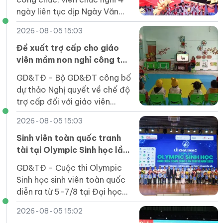
ngày liên tục dịp Ngày Văn
hóa Việt Nam 2026, từ 21-
2026-08-05 15:03
24/11, và làm bù vào thứ Bảy
(28/11).
Đề xuất trợ cấp cho giáo
viên mầm non nghỉ công tác
chưa được hưởng chế độ
GD&TĐ - Bộ GD&ĐT công bố
dự thảo Nghị quyết về chế độ
trợ cấp đối với giáo viên
mầm non đã nghỉ công tác
2026-08-05 15:03
chưa được hưởng chế độ.
Sinh viên toàn quốc tranh
tài tại Olympic Sinh học lần
thứ VI
GD&TĐ - Cuộc thi Olympic
Sinh học sinh viên toàn quốc
diễn ra từ 5-7/8 tại Đại học
Duy Tân thu hút 164 thí sinh
2026-08-05 15:02
của 31 cơ sở giáo dục đại học