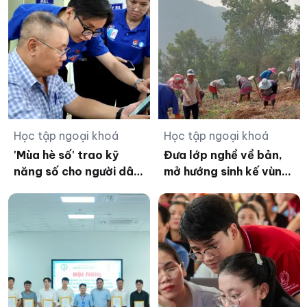
Học tập ngoại khoá
Học tập ngoại khoá
'Mùa hè số' trao kỹ
Đưa lớp nghề về bản,
năng số cho người dân
mở hướng sinh kế vùng
từ những điều giản dị
biên