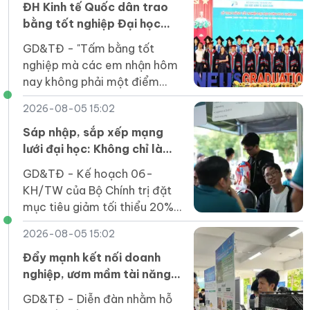
tham gia.
ĐH Kinh tế Quốc dân trao
bằng tốt nghiệp Đại học
chính quy khóa 64 Chương
GD&TĐ - "Tấm bằng tốt
trình Tiên tiến, Chất lượng
nghiệp mà các em nhận hôm
cao, POHE và Phân tích kinh
nay không phải một điểm
doanh
dừng mà là tấm vé để các
2026-08-05 15:02
em bước vào một sân chơi
rộng lớn hơn".
Sáp nhập, sắp xếp mạng
lưới đại học: Không chỉ là
phép cộng cơ học
GD&TĐ - Kế hoạch 06-
KH/TW của Bộ Chính trị đặt
mục tiêu giảm tối thiểu 20%
đầu mối cơ sở giáo dục đại
2026-08-05 15:02
học công lập trước ngày
1/4/2027.
Đẩy mạnh kết nối doanh
nghiệp, ươm mầm tài năng
khởi nghiệp của sinh viên
GD&TĐ - Diễn đàn nhằm hỗ