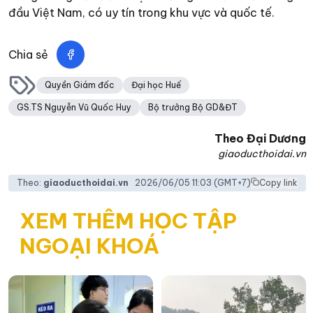
đầu Việt Nam, có uy tín trong khu vực và quốc tế.
Chia sẻ
Quyền Giám đốc
Đại học Huế
GS.TS Nguyễn Vũ Quốc Huy
Bộ trưởng Bộ GD&ĐT
Theo
Đại Dương
giaoducthoidai.vn
Theo:
giaoducthoidai.vn
2026/06/05 11:03
(GMT+7)
Copy link
XEM THÊM HỌC TẬP
NGOẠI KHOÁ