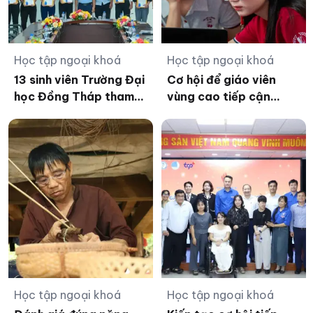
Học tập ngoại khoá
Học tập ngoại khoá
13 sinh viên Trường Đại
Cơ hội để giáo viên
học Đồng Tháp tham
vùng cao tiếp cận
gia đào tạo sĩ quan dự
chuyên sâu các công
bị năm 2026
cụ AI
Học tập ngoại khoá
Học tập ngoại khoá