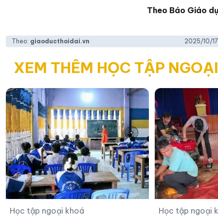
Theo
Báo Giáo dụ
Theo:
giaoducthoidai.vn
2025/10/17 
XEM THÊM HỌC TẬP NGOẠ
Học tập ngoại khoá
Học tập ngoại 