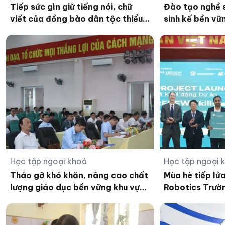
Tiếp sức gìn giữ tiếng nói, chữ
Đào tạo nghề s
viết của đồng bào dân tộc thiểu
sinh kế bền vữ
số ở An Giang
vùng biên Đức
Học tập ngoại khoá
Học tập ngoại 
Tháo gỡ khó khăn, nâng cao chất
Mùa hè tiếp lử
lượng giáo dục bền vững khu vực
Robotics Trư
ĐBSCL
Đinh Thiện Lý