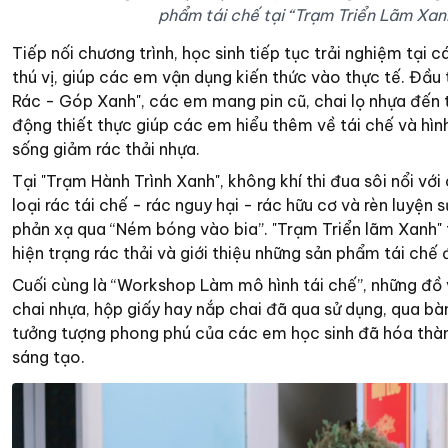
phẩm tái chế tại “Trạm Triển Lãm Xan
Tiếp nối chương trình, học sinh tiếp tục trải nghiệm tại
thú vị, giúp các em vận dụng kiến thức vào thực tế. Đầu
Rác - Góp Xanh", các em mang pin cũ, chai lọ nhựa đến
động thiết thực giúp các em hiểu thêm về tái chế và hìn
sống giảm rác thải nhựa.
Tại "Trạm Hành Trình Xanh", không khí thi đua sôi nổi với
loại rác tái chế - rác nguy hại - rác hữu cơ và rèn luyện 
phản xạ qua “Ném bóng vào bia”. "Trạm Triển lãm Xanh" 
hiện trạng rác thải và giới thiệu những sản phẩm tái chế
Cuối cùng là “Workshop Làm mô hình tái chế”, những đồ
chai nhựa, hộp giấy hay nắp chai đã qua sử dụng, qua bàn
tưởng tượng phong phú của các em học sinh đã hóa thà
sáng tạo.