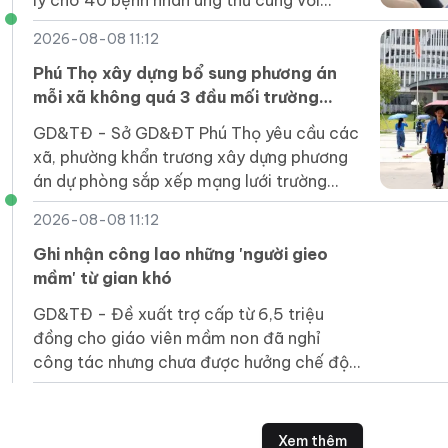
lý cho 40 bệnh nhân ung thư cùng với
người chăm sóc.
2026-08-08 11:12
Phú Thọ xây dựng bổ sung phương án
mỗi xã không quá 3 đầu mối trường
công lập
GD&TĐ - Sở GD&ĐT Phú Thọ yêu cầu các
xã, phường khẩn trương xây dựng phương
án dự phòng sắp xếp mạng lưới trường
học.
2026-08-08 11:12
Ghi nhận công lao những 'người gieo
mầm' từ gian khó
GD&TĐ - Đề xuất trợ cấp từ 6,5 triệu
đồng cho giáo viên mầm non đã nghỉ
công tác nhưng chưa được hưởng chế độ
là bước đi cần thiết và mang tính nhân
văn.
Xem thêm