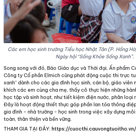
Các em học sinh trường Tiểu học Nhật Tân (P. Hồng Hà
Ngày hội “Sống Khỏe Sống Xanh”.
Song song với đó, Báo Giáo dục và Thời đại, Ấn phẩm C
Công ty Cổ phần Elmich cũng phát động cuộc thi trực t
xanh” dành cho các gia đình học sinh, cán bộ, giáo viên 
khích các em cùng cha mẹ, thầy cô thực hiện những hàn
học tập và sinh hoạt, như tiết kiệm điện nước, phân loại 
Đây là hoạt động thiết thực góp phần lan tỏa thông điệ
gia đình - nhà trường - học sinh trong việc xây dựng mô
toàn, thân thiện và bền vững.
THAM GIA TẠI ĐÂY:
https://cuocthi.cauvongtuoitho.vn