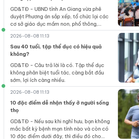
GD&TĐ - UBND tỉnh An Giang vừa phê
duyệt Phương án sắp xếp, tổ chức lại các
cơ sở giáo dục mầm non, phổ thông,
GDTX, GDNN công lập trên địa bàn tỉnh.
2026-08-08 11:13
Sau 40 tuổi, tập thể dục có hiệu quả
không?
GD&TĐ - Câu trả lời là có. Tập thể dục
không phân biệt tuổi tác, càng bắt đầu
sớm, lợi ích càng nhiều.
2026-08-08 11:13
10 đặc điểm dễ nhận thấy ở người sống
thọ
GD&TĐ - Nếu sau khi nghỉ hưu, bạn không
mắc bất kỳ bệnh mạn tính nào và còn có
10 đặc điểm dưới đây, thì điều đó cho