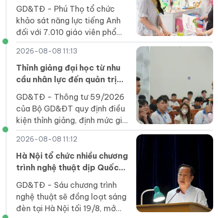
viên phổ thông
GD&TĐ - Phú Thọ tổ chức
khảo sát năng lực tiếng Anh
đối với 7.010 giáo viên phổ
thông năm 2026.
2026-08-08 11:13
Thỉnh giảng đại học từ nhu
cầu nhân lực đến quản trị
chất lượng
GD&TĐ - Thông tư 59/2026
của Bộ GD&ĐT quy định điều
kiện thỉnh giảng, định mức giờ
giảng, hình thức hợp đồng...
2026-08-08 11:12
và trách nhiệm của các bên.
Hà Nội tổ chức nhiều chương
trình nghệ thuật dịp Quốc
khánh
GD&TĐ - Sáu chương trình
nghệ thuật sẽ đồng loạt sáng
đèn tại Hà Nội tối 19/8, mở