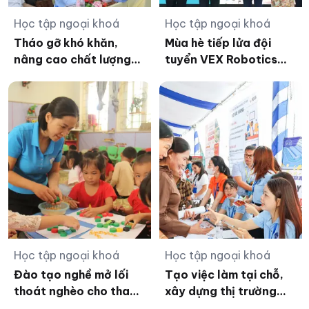
Học tập ngoại khoá
Học tập ngoại khoá
Tháo gỡ khó khăn,
Mùa hè tiếp lửa đội
nâng cao chất lượng
tuyển VEX Robotics
giáo dục bền vững khu
Trường THCS và THPT
vực ĐBSCL
Đinh Thiện Lý
Học tập ngoại khoá
Học tập ngoại khoá
Đào tạo nghề mở lối
Tạo việc làm tại chỗ,
thoát nghèo cho thanh
xây dựng thị trường
niên vùng cao Lai Châu
lao động bền vững