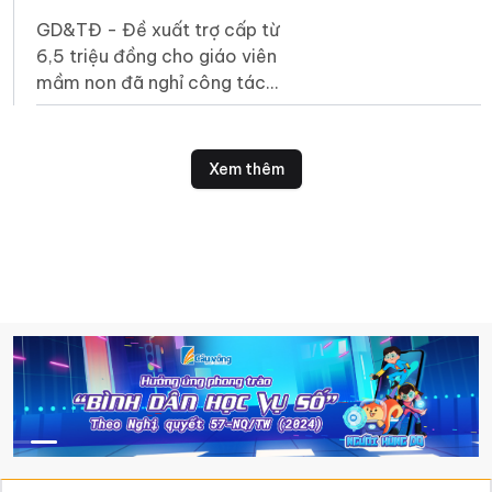
khó
GD&TĐ - Đề xuất trợ cấp từ
6,5 triệu đồng cho giáo viên
mầm non đã nghỉ công tác
nhưng chưa được hưởng chế
độ là bước đi cần thiết và
mang tính nhân văn.
Xem thêm