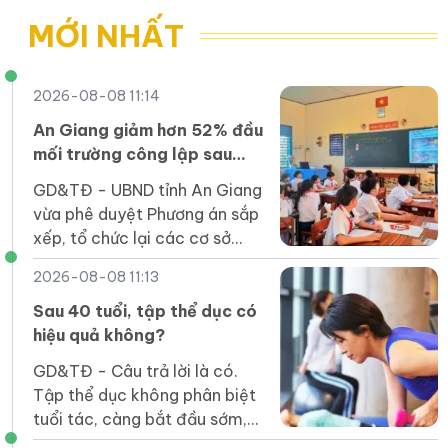
MỚI NHẤT
2026-08-08 11:14
An Giang giảm hơn 52% đầu
mối trường công lập sau
sắp xếp
GD&TĐ - UBND tỉnh An Giang
vừa phê duyệt Phương án sắp
xếp, tổ chức lại các cơ sở
giáo dục mầm non, phổ
2026-08-08 11:13
thông, GDTX, GDNN công lập
trên địa bàn tỉnh.
Sau 40 tuổi, tập thể dục có
hiệu quả không?
GD&TĐ - Câu trả lời là có.
Tập thể dục không phân biệt
tuổi tác, càng bắt đầu sớm,
lợi ích càng nhiều.