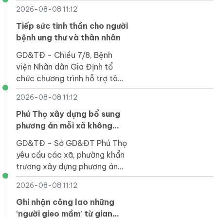
đầu chuỗi hoạt động chào
2026-08-08 11:12
mừng Cách mạng tháng Tám
và Quốc khánh 2/9.
Tiếp sức tinh thần cho người
bệnh ung thư và thân nhân
GD&TĐ - Chiều 7/8, Bệnh
viện Nhân dân Gia Định tổ
chức chương trình hỗ trợ tâm
lý cho 40 bệnh nhân ung thư
2026-08-08 11:12
cùng với người chăm sóc.
Phú Thọ xây dựng bổ sung
phương án mỗi xã không
quá 3 đầu mối trường công
GD&TĐ - Sở GD&ĐT Phú Thọ
lập
yêu cầu các xã, phường khẩn
trương xây dựng phương án
dự phòng sắp xếp mạng lưới
2026-08-08 11:12
trường học.
Ghi nhận công lao những
'người gieo mầm' từ gian