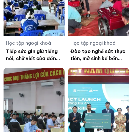
Học tập ngoại khoá
Học tập ngoại khoá
Tiếp sức gìn giữ tiếng
Đào tạo nghề sát thực
nói, chữ viết của đồng
tiễn, mở sinh kế bền
bào dân tộc thiểu số ở
vững cho lao động
An Giang
vùng biên Đức Cơ