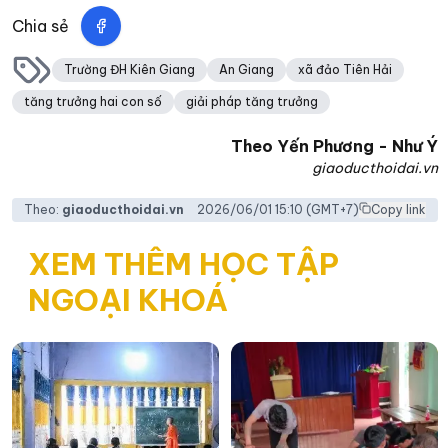
Chia sẻ
Trường ĐH Kiên Giang
An Giang
xã đảo Tiên Hải
tăng trưởng hai con số
giải pháp tăng trưởng
Theo
Yến Phương - Như Ý
giaoducthoidai.vn
Theo:
giaoducthoidai.vn
2026/06/01 15:10
(GMT+7)
Copy link
XEM THÊM HỌC TẬP
NGOẠI KHOÁ