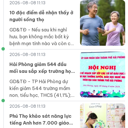
2026-08-08 11:13
10 đặc điểm dễ nhận thấy ở
người sống thọ
GD&TĐ - Nếu sau khi nghỉ
hưu, bạn không mắc bất kỳ
bệnh mạn tính nào và còn có
10 đặc điểm dưới đây, thì
2026-08-08 11:13
điều đó cho thấy bạn thuộc
nhóm người sống lâu.
Hải Phòng giảm 544 đầu
mối sau sắp xếp trường học
các cấp
GD&TĐ - TP Hải Phòng dự
kiến giảm 544 trường mầm
non, tiểu học, THCS (41,1%);
đảm bảo mô hình một trường
2026-08-08 11:13
chính, có các phân hiệu, điểm
trường.
Phú Thọ khảo sát năng lực
tiếng Anh hơn 7.000 giáo