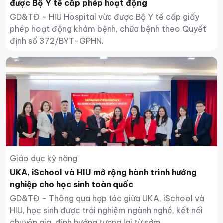
được Bộ Y tế cấp phép hoạt động
GD&TĐ - HIU Hospital vừa được Bộ Y tế cấp giấy
phép hoạt động khám bệnh, chữa bệnh theo Quyết
định số 372/BYT-GPHN.
Giáo dục kỹ năng
UKA, iSchool và HIU mở rộng hành trình hướng
nghiệp cho học sinh toàn quốc
GD&TĐ - Thông qua hợp tác giữa UKA, iSchool và
HIU, học sinh được trải nghiệm ngành nghề, kết nối
chuyên gia, định hướng tương lai từ sớm.