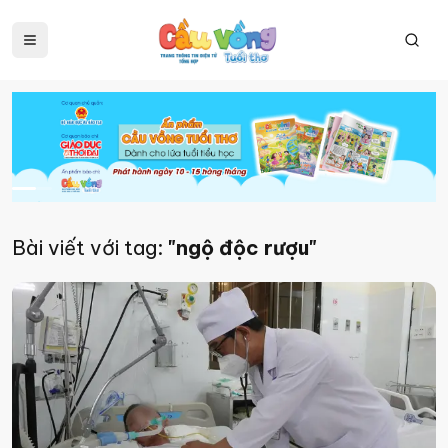
Bài viết với tag:
"ngộ độc rượu"