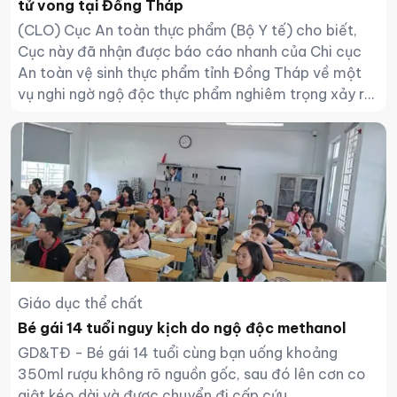
tử vong tại Đồng Tháp
(CLO) Cục An toàn thực phẩm (Bộ Y tế) cho biết,
Cục này đã nhận được báo cáo nhanh của Chi cục
An toàn vệ sinh thực phẩm tỉnh Đồng Tháp về một
vụ nghi ngờ ngộ độc thực phẩm nghiêm trọng xảy ra
tại Ấp Bình Thới A, xã Bình Trưng, tỉnh Đồng Tháp,
khiến 2 người tử vong sau khi uống rượu ngâm.
Giáo dục thể chất
Bé gái 14 tuổi nguy kịch do ngộ độc methanol
GD&TĐ - Bé gái 14 tuổi cùng bạn uống khoảng
350ml rượu không rõ nguồn gốc, sau đó lên cơn co
giật kéo dài và được chuyển đi cấp cứu.