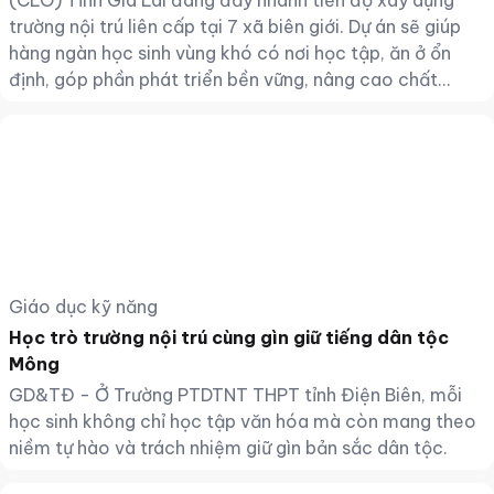
(CLO) Tỉnh Gia Lai đang đẩy nhanh tiến độ xây dựng
trường nội trú liên cấp tại 7 xã biên giới. Dự án sẽ giúp
hàng ngàn học sinh vùng khó có nơi học tập, ăn ở ổn
định, góp phần phát triển bền vững, nâng cao chất
lượng giáo dục thu hút đội ngũ giáo viên gắn bó lâu dài
với khu vực biên giới.
Giáo dục kỹ năng
Học trò trường nội trú cùng gìn giữ tiếng dân tộc
Mông
GD&TĐ - Ở Trường PTDTNT THPT tỉnh Điện Biên, mỗi
học sinh không chỉ học tập văn hóa mà còn mang theo
niềm tự hào và trách nhiệm giữ gìn bản sắc dân tộc.