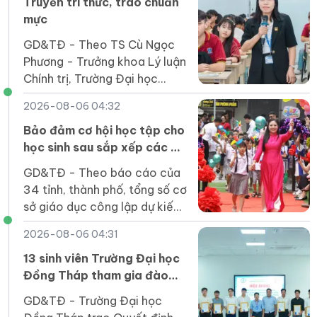
Truyền tri thức, trao chuẩn
mực
GD&TĐ - Theo TS Cù Ngọc
Phương - Trưởng khoa Lý luận
Chính trị, Trường Đại học
Nguyễn Tất Thành, muốn hình
2026-08-06 04:32
thành hệ giá trị và chuẩn mực
con người Việt Nam, nhà
Bảo đảm cơ hội học tập cho
trường phải tạo môi trường
học sinh sau sắp xếp các cơ
để người học được trải
sở giáo dục
GD&TĐ - Theo báo cáo của
nghiệm, phản tư, tự chịu trách
34 tỉnh, thành phố, tổng số cơ
nhiệm với lựa chọn của mình.
sở giáo dục công lập dự kiến
giảm từ 37.386 xuống
2026-08-06 04:31
20.284, giảm 17.102 đầu mối,
tương ứng 45,7%.
13 sinh viên Trường Đại học
Đồng Tháp tham gia đào
tạo sĩ quan dự bị năm 2026
GD&TĐ - Trường Đại học