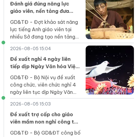
Đánh giá đúng năng lực
giáo viên, nền tảng đưa
tiếng Anh thành ngôn ngữ
GD&TĐ - Đợt khảo sát năng
thứ hai
lực tiếng Anh giáo viên tại
nhiều Sở đang tạo nền tảng
dữ liệu để xây dựng kế hoạch
2026-08-05 15:04
bồi dưỡng hiệu quả, thực
chất.
Đề xuất nghỉ 4 ngày liên
tiếp dịp Ngày Văn hóa Việt
Nam 2026
GD&TĐ - Bộ Nội vụ đề xuất
công chức, viên chức nghỉ 4
ngày liên tục dịp Ngày Văn
hóa Việt Nam 2026, từ 21-
2026-08-05 15:03
24/11, và làm bù vào thứ Bảy
(28/11).
Đề xuất trợ cấp cho giáo
viên mầm non nghỉ công tác
chưa được hưởng chế độ
GD&TĐ - Bộ GD&ĐT công bố