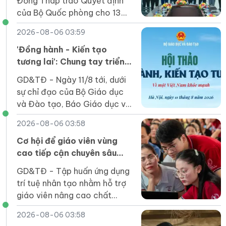
Đồng Tháp trao Quyết định
của Bộ Quốc phòng cho 13
sinh viên đã tốt nghiệp tham
2026-08-06 03:59
gia đào tạo sĩ quan dự bị năm
2026.
'Đồng hành - Kiến tạo
tương lai': Chung tay triển
khai Chương trình Sức khỏe
GD&TĐ - Ngày 11/8 tới, dưới
học đường
sự chỉ đạo của Bộ Giáo dục
và Đào tạo, Báo Giáo dục và
Thời đại tổ chức Hội thảo
2026-08-06 03:58
“Đồng hành, kiến tạo tương
lai: Vì một Việt Nam khỏe
Cơ hội để giáo viên vùng
mạnh”.
cao tiếp cận chuyên sâu
các công cụ AI
GD&TĐ - Tập huấn ứng dụng
trí tuệ nhân tạo nhằm hỗ trợ
giáo viên nâng cao chất
lượng dạy học.
2026-08-06 03:58