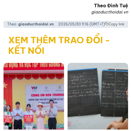
Theo
Đình Tuệ
giaoducthoidai.vn
Theo:
giaoducthoidai.vn
2026/05/30 11:16
(GMT+7)
Copy link
XEM THÊM TRAO ĐỔI -
KẾT NỐI