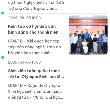
dự thảo Nghị quyết về chế độ
trợ cấp đối với giáo viên
mầm non đã nghỉ công tác
2026-08-05 15:03
chưa được hưởng chế độ.
Kiến tạo cơ hội tiếp cận
bình đẳng cho thanh niên
khuyết tật trong kỷ nguyên
GD&TĐ - Khi được học tập,
số
tiếp cận công nghệ, trao cơ
hội việc làm thanh niên
khuyết tật hoàn toàn có thể
2026-08-05 15:03
trở thành nguồn lực phát triển
của quốc gia.
Sinh viên toàn quốc tranh
tài tại Olympic Sinh học lần
thứ VI
GD&TĐ - Cuộc thi Olympic
Sinh học sinh viên toàn quốc
diễn ra từ 5-7/8 tại Đại học
Duy Tân thu hút 164 thí sinh
của 31 cơ sở giáo dục đại học