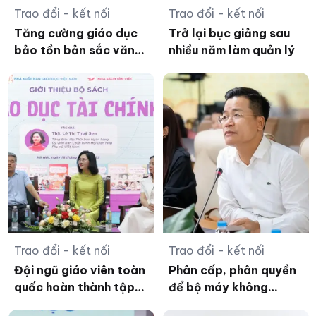
Trao đổi - kết nối
Trao đổi - kết nối
Tăng cường giáo dục
Trở lại bục giảng sau
bảo tồn bản sắc văn
nhiều năm làm quản lý
hóa dân tộc Jrai,
Bahnar ở tiểu học
Trao đổi - kết nối
Trao đổi - kết nối
Đội ngũ giáo viên toàn
Phân cấp, phân quyền
quốc hoàn thành tập
để bộ máy không
huấn bộ SGK thống
'phình to' sau sáp nhập