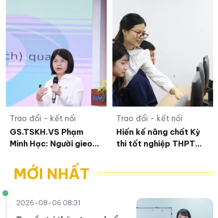
nhất
Trao đổi - kết nối
Trao đổi - kết nối
GS.TSKH.VS Phạm
Hiến kế nâng chất Kỳ
Minh Hạc: Người gieo
thi tốt nghiệp THPT
hạt mầm tri thức tâm
đáp ứng yêu cầu mới
lý giáo dục
MỚI NHẤT
2026-08-06 08:31