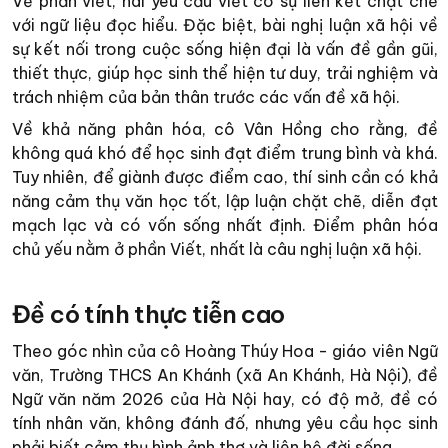
Về phần viết, hai yêu cầu viết có sự liên kết chặt chẽ
với ngữ liệu đọc hiểu. Đặc biệt, bài nghị luận xã hội về
sự kết nối trong cuộc sống hiện đại là vấn đề gần gũi,
thiết thực, giúp học sinh thể hiện tư duy, trải nghiệm và
trách nhiệm của bản thân trước các vấn đề xã hội.
Về khả năng phân hóa, cô Vân Hồng cho rằng, đề
không quá khó để học sinh đạt điểm trung bình và khá.
Tuy nhiên, để giành được điểm cao, thí sinh cần có khả
năng cảm thụ văn học tốt, lập luận chặt chẽ, diễn đạt
mạch lạc và có vốn sống nhất định. Điểm phân hóa
chủ yếu nằm ở phần Viết, nhất là câu nghị luận xã hội.
Đề có tính thực tiễn cao
Theo góc nhìn của cô Hoàng Thúy Hoa - giáo viên Ngữ
văn, Trường THCS An Khánh (xã An Khánh, Hà Nội), đề
Ngữ văn năm 2026 của Hà Nội hay, có độ mở, đề có
tính nhân văn, không đánh đố, nhưng yêu cầu học sinh
phải biết cảm thụ hình ảnh thơ và liên hệ đời sống.