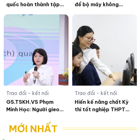
quốc hoàn thành tập
để bộ máy không
huấn bộ SGK thống
'phình to' sau sáp nhập
nhất
Trao đổi - kết nối
Trao đổi - kết nối
GS.TSKH.VS Phạm
Hiến kế nâng chất Kỳ
Minh Hạc: Người gieo
thi tốt nghiệp THPT
hạt mầm tri thức tâm
đáp ứng yêu cầu mới
lý giáo dục
MỚI NHẤT