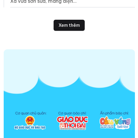
Xa vừa sơn sửa, mang diện
mạo mới tươi sáng đến điểm
trường thôn Bắc 2 (Trà Bồng)
cho học sinh Kor.
Xem thêm