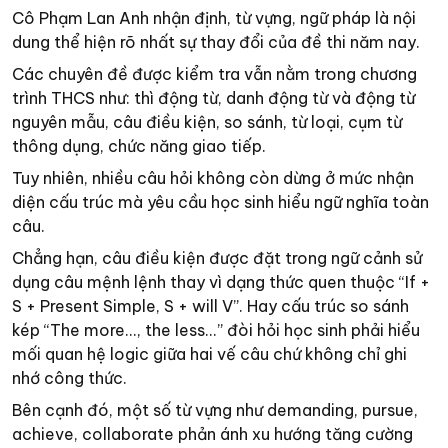
Cô Phạm Lan Anh nhận định, từ vựng, ngữ pháp là nội
dung thể hiện rõ nhất sự thay đổi của đề thi năm nay.
Các chuyên đề được kiểm tra vẫn nằm trong chương
trình THCS như: thì động từ, danh động từ và động từ
nguyên mẫu, câu điều kiện, so sánh, từ loại, cụm từ
thông dụng, chức năng giao tiếp.
Tuy nhiên, nhiều câu hỏi không còn dừng ở mức nhận
diện cấu trúc mà yêu cầu học sinh hiểu ngữ nghĩa toàn
câu.
Chẳng hạn, câu điều kiện được đặt trong ngữ cảnh sử
dụng câu mệnh lệnh thay vì dạng thức quen thuộc “If +
S + Present Simple, S + will V”. Hay cấu trúc so sánh
kép “The more..., the less...” đòi hỏi học sinh phải hiểu
mối quan hệ logic giữa hai vế câu chứ không chỉ ghi
nhớ công thức.
Bên cạnh đó, một số từ vựng như demanding, pursue,
achieve, collaborate phản ánh xu hướng tăng cường