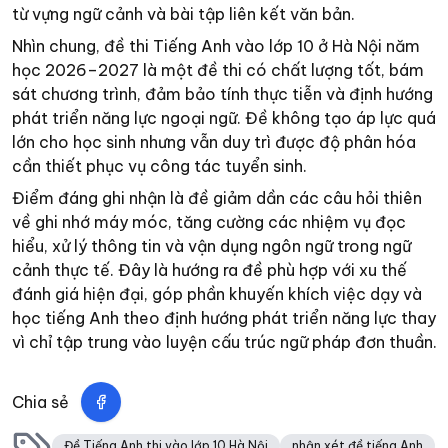
từ vựng ngữ cảnh và bài tập liên kết văn bản.
Nhìn chung, đề thi Tiếng Anh vào lớp 10 ở Hà Nội năm
học 2026–2027 là một đề thi có chất lượng tốt, bám
sát chương trình, đảm bảo tính thực tiễn và định hướng
phát triển năng lực ngoại ngữ. Đề không tạo áp lực quá
lớn cho học sinh nhưng vẫn duy trì được độ phân hóa
cần thiết phục vụ công tác tuyển sinh.
Điểm đáng ghi nhận là đề giảm dần các câu hỏi thiên
về ghi nhớ máy móc, tăng cường các nhiệm vụ đọc
hiểu, xử lý thông tin và vận dụng ngôn ngữ trong ngữ
cảnh thực tế. Đây là hướng ra đề phù hợp với xu thế
đánh giá hiện đại, góp phần khuyến khích việc dạy và
học tiếng Anh theo định hướng phát triển năng lực thay
vì chỉ tập trung vào luyện cấu trúc ngữ pháp đơn thuần.
Chia sẻ
Đề Tiếng Anh thi vào lớp 10 Hà Nội
nhận xét đề tiếng Anh