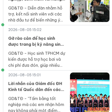
khởi nghiệp của sinh viên
GD&TĐ - Diễn đàn nhằm hỗ
trợ, kết nối sinh viên với các
nhà đầu tư để biến những ý
tưởng đổi mới sáng tạo thành
2026-08-05 15:02
sản phẩm thiết thực cho xã
hội.
Gỡ rào cản để học sinh
được trang bị kỹ năng sinh
tồn dưới nước
GD&TĐ - Học sinh TPHCM dự
kiến được hỗ trợ học bơi và
chi phí đưa đón, giúp nhiều
em tiếp cận kỹ năng an toàn
2026-08-05 15:01
dưới nước ngay trong trường
học.
Lời nhắn của Giám đốc ĐH
Kinh tế Quốc dân đến các
tân cử nhân
GD&TĐ - "Tấm bằng tốt
nghiệp mà các em nhận hôm
nay không phải một điểm