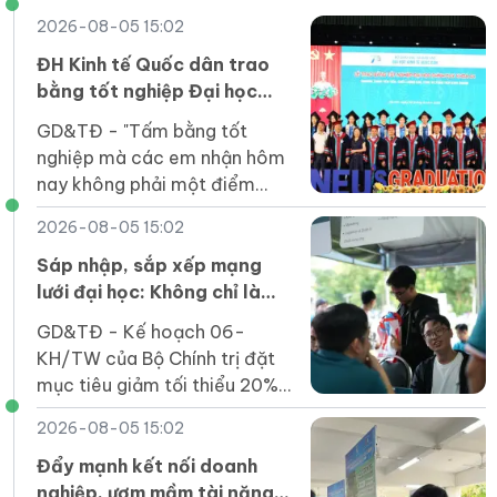
2026-08-05 15:02
ĐH Kinh tế Quốc dân trao
bằng tốt nghiệp Đại học
chính quy khóa 64 Chương
GD&TĐ - "Tấm bằng tốt
trình Tiên tiến, Chất lượng
nghiệp mà các em nhận hôm
cao, POHE và Phân tích kinh
nay không phải một điểm
doanh
dừng mà là tấm vé để các
2026-08-05 15:02
em bước vào một sân chơi
rộng lớn hơn".
Sáp nhập, sắp xếp mạng
lưới đại học: Không chỉ là
phép cộng cơ học
GD&TĐ - Kế hoạch 06-
KH/TW của Bộ Chính trị đặt
mục tiêu giảm tối thiểu 20%
đầu mối cơ sở giáo dục đại
2026-08-05 15:02
học công lập trước ngày
1/4/2027.
Đẩy mạnh kết nối doanh
nghiệp, ươm mầm tài năng