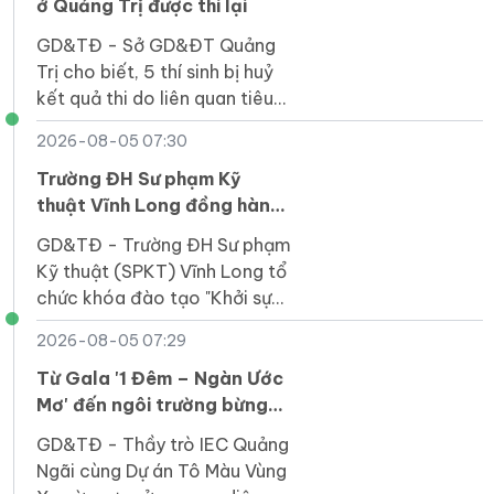
ở Quảng Trị được thi lại
GD&TĐ - Sở GD&ĐT Quảng
Trị cho biết, 5 thí sinh bị huỷ
kết quả thi do liên quan tiêu
cực ở điểm thi Trường THPT
2026-08-05 07:30
Lê Trực được thi lại vào năm
2027.
Trường ĐH Sư phạm Kỹ
thuật Vĩnh Long đồng hành
cùng doanh nghiệp khởi
GD&TĐ - Trường ĐH Sư phạm
nghiệp
Kỹ thuật (SPKT) Vĩnh Long tổ
chức khóa đào tạo "Khởi sự
kinh doanh" hỗ trợ doanh
2026-08-05 07:29
nghiệp nhỏ và vừa tại tỉnh Tây
Ninh.
Từ Gala '1 Đêm – Ngàn Ước
Mơ' đến ngôi trường bừng
sáng giữa núi rừng Quảng
GD&TĐ - Thầy trò IEC Quảng
Ngãi
Ngãi cùng Dự án Tô Màu Vùng