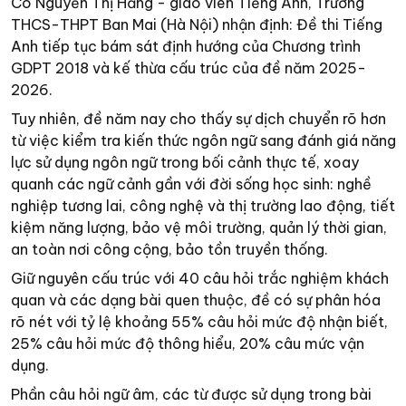
Cô Nguyễn Thị Hằng - giáo viên Tiếng Anh, Trường
THCS-THPT Ban Mai (Hà Nội) nhận định: Đề thi Tiếng
Anh tiếp tục bám sát định hướng của Chương trình
GDPT 2018 và kế thừa cấu trúc của đề năm 2025-
2026.
Tuy nhiên, đề năm nay cho thấy sự dịch chuyển rõ hơn
từ việc kiểm tra kiến thức ngôn ngữ sang đánh giá năng
lực sử dụng ngôn ngữ trong bối cảnh thực tế, xoay
quanh các ngữ cảnh gần với đời sống học sinh: nghề
nghiệp tương lai, công nghệ và thị trường lao động, tiết
kiệm năng lượng, bảo vệ môi trường, quản lý thời gian,
an toàn nơi công cộng, bảo tồn truyền thống.
Giữ nguyên cấu trúc với 40 câu hỏi trắc nghiệm khách
quan và các dạng bài quen thuộc, đề có sự phân hóa
rõ nét với tỷ lệ khoảng 55% câu hỏi mức độ nhận biết,
25% câu hỏi mức độ thông hiểu, 20% câu mức vận
dụng.
Phần câu hỏi ngữ âm, các từ được sử dụng trong bài