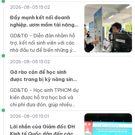
đầu mối cơ sở giáo dục đại
2026-08-05 15:02
học công lập trước ngày
1/4/2027.
Đẩy mạnh kết nối doanh
nghiệp, ươm mầm tài năng
khởi nghiệp của sinh viên
GD&TĐ - Diễn đàn nhằm hỗ
trợ, kết nối sinh viên với các
nhà đầu tư để biến những ý
tưởng đổi mới sáng tạo thành
2026-08-05 15:02
sản phẩm thiết thực cho xã
hội.
Gỡ rào cản để học sinh
được trang bị kỹ năng sinh
tồn dưới nước
GD&TĐ - Học sinh TPHCM dự
kiến được hỗ trợ học bơi và
chi phí đưa đón, giúp nhiều
em tiếp cận kỹ năng an toàn
2026-08-05 15:01
dưới nước ngay trong trường
học.
Lời nhắn của Giám đốc ĐH
Kinh tế Quốc dân đến các