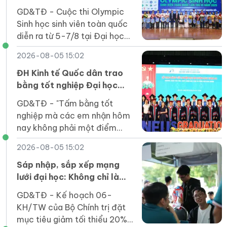
thứ VI
GD&TĐ - Cuộc thi Olympic
Sinh học sinh viên toàn quốc
diễn ra từ 5-7/8 tại Đại học
Duy Tân thu hút 164 thí sinh
2026-08-05 15:02
của 31 cơ sở giáo dục đại học
tham gia.
ĐH Kinh tế Quốc dân trao
bằng tốt nghiệp Đại học
chính quy khóa 64 Chương
GD&TĐ - "Tấm bằng tốt
trình Tiên tiến, Chất lượng
nghiệp mà các em nhận hôm
cao, POHE và Phân tích kinh
nay không phải một điểm
doanh
dừng mà là tấm vé để các
2026-08-05 15:02
em bước vào một sân chơi
rộng lớn hơn".
Sáp nhập, sắp xếp mạng
lưới đại học: Không chỉ là
phép cộng cơ học
GD&TĐ - Kế hoạch 06-
KH/TW của Bộ Chính trị đặt
mục tiêu giảm tối thiểu 20%