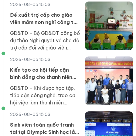
hóa Việt Nam 2026, từ 21-
2026-08-05 15:03
24/11, và làm bù vào thứ Bảy
(28/11).
Đề xuất trợ cấp cho giáo
viên mầm non nghỉ công tác
chưa được hưởng chế độ
GD&TĐ - Bộ GD&ĐT công bố
dự thảo Nghị quyết về chế độ
trợ cấp đối với giáo viên
mầm non đã nghỉ công tác
2026-08-05 15:03
chưa được hưởng chế độ.
Kiến tạo cơ hội tiếp cận
bình đẳng cho thanh niên
khuyết tật trong kỷ nguyên
GD&TĐ - Khi được học tập,
số
tiếp cận công nghệ, trao cơ
hội việc làm thanh niên
khuyết tật hoàn toàn có thể
2026-08-05 15:03
trở thành nguồn lực phát triển
của quốc gia.
Sinh viên toàn quốc tranh
tài tại Olympic Sinh học lần