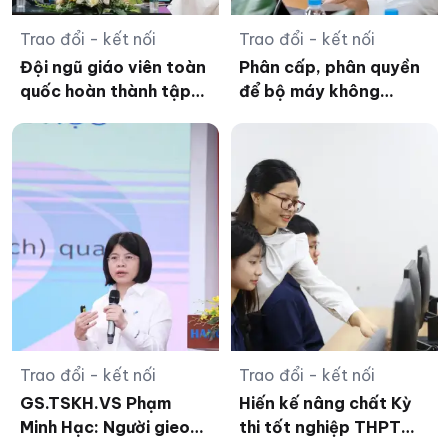
Trao đổi - kết nối
Trao đổi - kết nối
Đội ngũ giáo viên toàn
Phân cấp, phân quyền
quốc hoàn thành tập
để bộ máy không
huấn bộ SGK thống
'phình to' sau sáp nhập
nhất
Trao đổi - kết nối
Trao đổi - kết nối
GS.TSKH.VS Phạm
Hiến kế nâng chất Kỳ
Minh Hạc: Người gieo
thi tốt nghiệp THPT