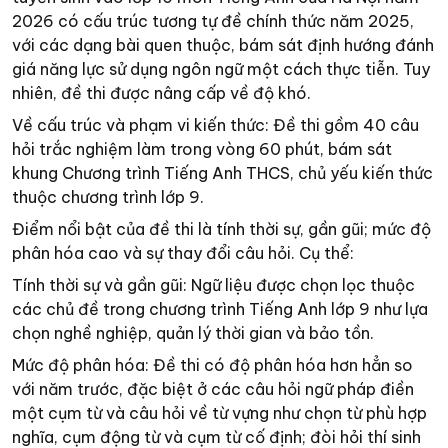
2026 có cấu trúc tương tự đề chính thức năm 2025,
với các dạng bài quen thuộc, bám sát định hướng đánh
giá năng lực sử dụng ngôn ngữ một cách thực tiễn. Tuy
nhiên, đề thi được nâng cấp về độ khó.
Về cấu trúc và phạm vi kiến thức: Đề thi gồm 40 câu
hỏi trắc nghiệm làm trong vòng 60 phút, bám sát
khung Chương trình Tiếng Anh THCS, chủ yếu kiến thức
thuộc chương trình lớp 9.
Điểm nổi bật của đề thi là tính thời sự, gần gũi; mức độ
phân hóa cao và sự thay đổi câu hỏi. Cụ thể:
Tính thời sự và gần gũi: Ngữ liệu được chọn lọc thuộc
các chủ đề trong chương trình Tiếng Anh lớp 9 như lựa
chọn nghề nghiệp, quản lý thời gian và bảo tồn.
Mức độ phân hóa: Đề thi có độ phân hóa hơn hẳn so
với năm trước, đặc biệt ở các câu hỏi ngữ pháp điền
một cụm từ và câu hỏi về từ vựng như chọn từ phù hợp
nghĩa, cụm động từ và cụm từ cố định; đòi hỏi thí sinh