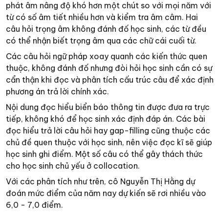
phát âm nâng độ khó hơn một chút so với mọi năm với
từ có số âm tiết nhiều hơn và kiểm tra âm câm. Hai
câu hỏi trọng âm không đánh đố học sinh, các từ đều
có thể nhận biết trọng âm qua các chữ cái cuối từ.
Các câu hỏi ngữ pháp xoay quanh các kiến thức quen
thuộc, không đánh đố nhưng đòi hỏi học sinh cần có sự
cẩn thận khi đọc và phân tích cấu trúc câu để xác định
phương án trả lời chính xác.
Nội dung đọc hiểu biển báo thông tin được đưa ra trực
tiếp, không khó để học sinh xác định đáp án. Các bài
đọc hiểu trả lời câu hỏi hay gap-filling cũng thuộc các
chủ đề quen thuộc với học sinh, nên việc đọc kĩ sẽ giúp
học sinh ghi điểm. Một số câu có thể gây thách thức
cho học sinh chủ yếu ở collocation.
Với các phân tích như trên, cô Nguyễn Thị Hằng dự
đoán mức điểm của năm nay dự kiến sẽ rơi nhiều vào
6,0 - 7,0 điểm.