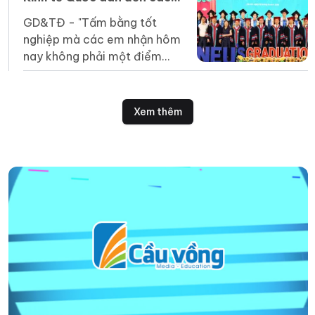
tân cử nhân
GD&TĐ - "Tấm bằng tốt
nghiệp mà các em nhận hôm
nay không phải một điểm
dừng mà là tấm vé để các
em bước vào một sân chơi
rộng lớn hơn".
Xem thêm