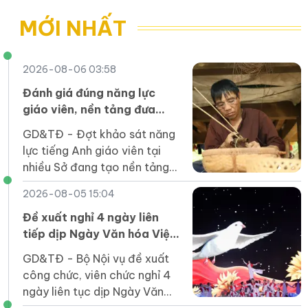
hạt mầm tri thức tâm
đáp ứng yêu cầu mới
lý giáo dục
MỚI NHẤT
2026-08-06 03:58
Đánh giá đúng năng lực
giáo viên, nền tảng đưa
tiếng Anh thành ngôn ngữ
GD&TĐ - Đợt khảo sát năng
thứ hai
lực tiếng Anh giáo viên tại
nhiều Sở đang tạo nền tảng
dữ liệu để xây dựng kế hoạch
2026-08-05 15:04
bồi dưỡng hiệu quả, thực
chất.
Đề xuất nghỉ 4 ngày liên
tiếp dịp Ngày Văn hóa Việt
Nam 2026
GD&TĐ - Bộ Nội vụ đề xuất
công chức, viên chức nghỉ 4
ngày liên tục dịp Ngày Văn