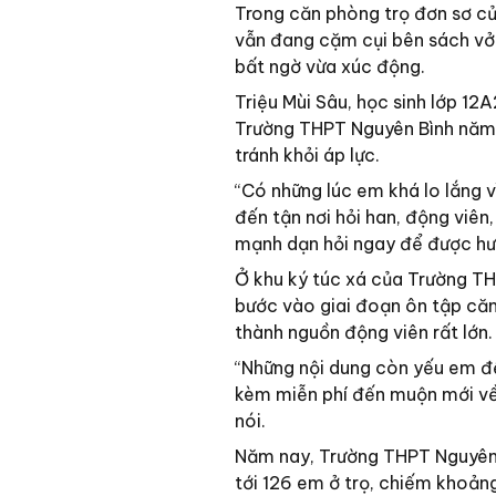
Trong căn phòng trọ đơn sơ củ
vẫn đang cặm cụi bên sách vở
bất ngờ vừa xúc động.
Triệu Mùi Sâu, học sinh lớp 12
Trường THPT Nguyên Bình năm 
tránh khỏi áp lực.
“Có những lúc em khá lo lắng 
đến tận nơi hỏi han, động viên
mạnh dạn hỏi ngay để được hướ
Ở khu ký túc xá của Trường TH
bước vào giai đoạn ôn tập căng
thành nguồn động viên rất lớn.
“Những nội dung còn yếu em đề
kèm miễn phí đến muộn mới về.
nói.
Năm nay, Trường THPT Nguyên B
tới 126 em ở trọ, chiếm khoảng