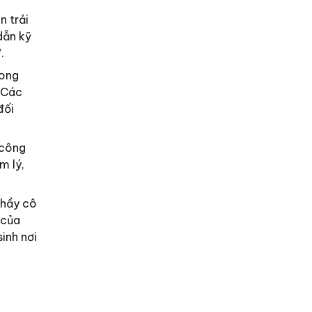
n trải
dẫn kỹ
.
rong
. Các
đối
 công
m lý,
thầy cô
 của
inh nơi