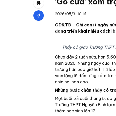
'Gõ cửa' xóm tr
2026/05/31 10:16
GD&TĐ - Chỉ còn ít ngày nữa
đang triển khai nhiều cách l
Thầy cô giáo Trường THPT 
Chưa đầy 2 tuần nữa, hơn 5.60
năm 2026. Những ngày cuối thá
trương hơn bao giờ hết. Từ lớp
viên lặng lẽ đến từng xóm trọ
chia nơi non cao.
Những bước chân thầy cô tr
Một buổi tối cuối tháng 5, cô
Trường THPT Nguyên Bình lại 
thăm học sinh lớp 12.