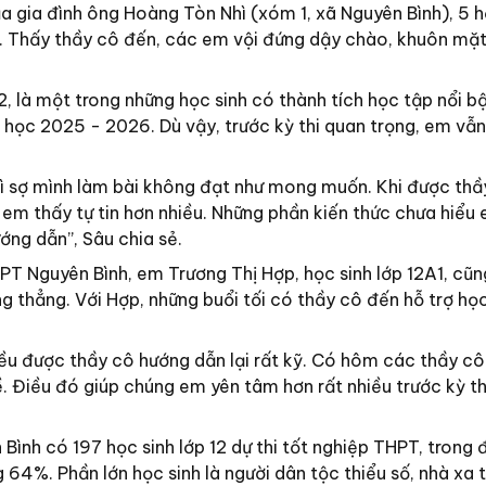
a gia đình ông Hoàng Tòn Nhì (xóm 1, xã Nguyên Bình), 5 h
. Thấy thầy cô đến, các em vội đứng dậy chào, khuôn mặt
A2, là một trong những học sinh có thành tích học tập nổi b
học 2025 - 2026. Dù vậy, trước kỳ thi quan trọng, em vẫ
vì sợ mình làm bài không đạt như mong muốn. Khi được thầ
, em thấy tự tin hơn nhiều. Những phần kiến thức chưa hiểu
ng dẫn”, Sâu chia sẻ.
PT Nguyên Bình, em Trương Thị Hợp, học sinh lớp 12A1, cũ
 thẳng. Với Hợp, những buổi tối có thầy cô đến hỗ trợ học
u được thầy cô hướng dẫn lại rất kỹ. Có hôm các thầy cô
 Điều đó giúp chúng em yên tâm hơn rất nhiều trước kỳ th
ình có 197 học sinh lớp 12 dự thi tốt nghiệp THPT, trong 
 64%. Phần lớn học sinh là người dân tộc thiểu số, nhà xa 