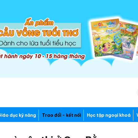
iáo dục kỹ năng
Trao đổi - kết nối
Học tập ngoại khoá