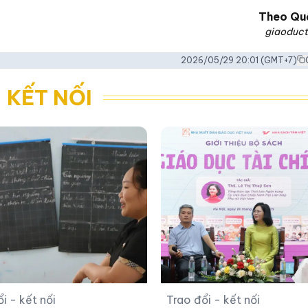
Theo
Qu
giaoduct
2026/05/29 20:01
(GMT+7)
 KẾT NỐI
i - kết nối
Trao đổi - kết nối