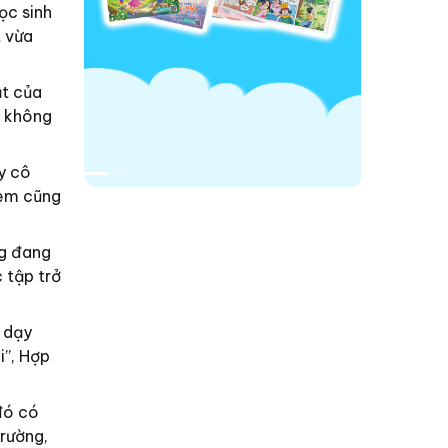
ọc sinh
 vừa
ật của
n không
y cô
 em cũng
ng đang
 tập trở
 dạy
i”, Hợp
đó có
trường,