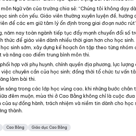
n môn Ngữ văn của trường chia sẻ: “Chúng tôi không dạy dà
ọc sinh còn yếu. Giáo viên thường xuyên luyện đề, hướng 
iên để các em giữ tâm lý ổn định trong giai đoạn nước rút”
 năm nay toàn ngành tiếp tục đẩy mạnh chuyển đổi số t
nh thức để giáo viên dành nhiều thời gian hơn cho học sinh
 học sinh sớm, xây dựng kế hoạch ôn tập theo từng nhóm 
t và nâng cao điểm trung bình môn thi.
phối hợp với phụ huynh, chính quyền địa phương, lực lượng
 việc chuyên cần của học sinh; đồng thời tổ chức tư vấn tâ
ăng làm bài thi.
ẫn sáng trong các lớp học vùng cao, khi những bước chân 
giữa đêm muộn, mùa thi ở Cao Bằng không chỉ là cuộc đua
 của sự đồng hành, trách nhiệm và niềm tin dành cho học s
ởng thành.
Cao Bằng
Giáo dục Cao Bằng