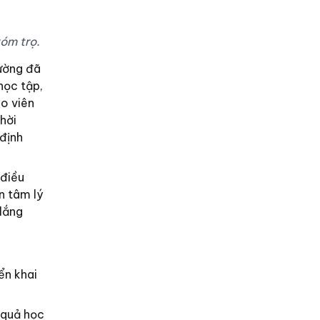
óm trọ.
rường đã
học tập,
áo viên
hời
 định
 điều
n tâm lý
lắng
ển khai
 quả học