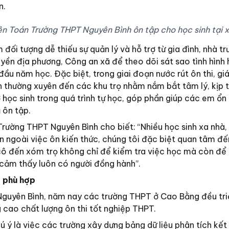
n.
ên Toán Trường THPT Nguyên Bình ôn tập cho học sinh tại x
 đối tượng dễ thiếu sự quản lý và hỗ trợ từ gia đình, nhà t
yền địa phương, Công an xã để theo dõi sát sao tình hình 
ầu năm học. Đặc biệt, trong giai đoạn nước rút ôn thi, gi
 thường xuyên đến các khu trọ nhằm nắm bắt tâm lý, kịp t
 học sinh trong quá trình tự học, góp phần giúp các em ổn
 ôn tập.
Trường THPT Nguyên Bình cho biết: “Nhiều học sinh xa nhà,
n ngoài việc ôn kiến thức, chúng tôi đặc biệt quan tâm đế
ô đến xóm trọ không chỉ để kiểm tra việc học mà còn để 
 cảm thấy luôn có người đồng hành”.
p phù hợp
Nguyên Bình, năm nay các trường THPT ở Cao Bằng đều tri
 cao chất lượng ôn thi tốt nghiệp THPT.
 ý là việc các trường xây dựng bảng dữ liệu phân tích kết