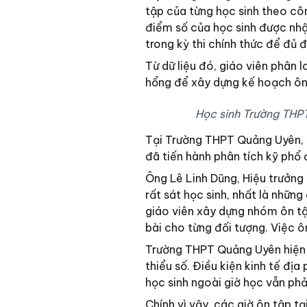
tập của từng học sinh theo cô
điểm số của học sinh được nh
trong kỳ thi chính thức để đủ đ
Từ dữ liệu đó, giáo viên phân 
hổng để xây dựng kế hoạch ôn
Học sinh Trường THPT
Tại Trường THPT Quảng Uyên, 
đã tiến hành phân tích kỹ phổ
Ông Lê Linh Dũng, Hiệu trưởng
rất sát học sinh, nhất là những
giáo viên xây dựng nhóm ôn tậ
bài cho từng đối tượng. Việc ô
Trường THPT Quảng Uyên hiện c
thiểu số. Điều kiện kinh tế đị
học sinh ngoài giờ học vẫn phải
Chính vì vậy, các giờ ôn tập tạ