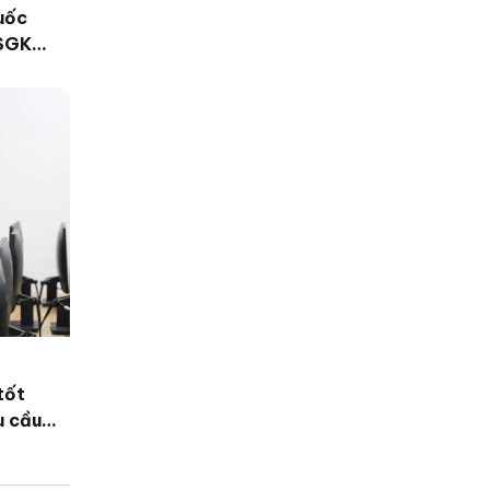
uốc
 SGK
tốt
u cầu