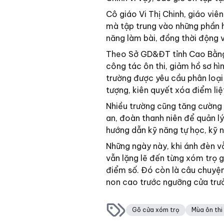
Cô giáo Vi Thị Chinh, giáo viê
mà tập trung vào những phần h
năng làm bài, đồng thời động v
Theo Sở GD&ĐT tỉnh Cao Bằng,
công tác ôn thi, giảm hồ sơ hì
trường được yêu cầu phân loại
tượng, kiên quyết xóa điểm liệ
Nhiều trường cũng tăng cường 
an, đoàn thanh niên để quản lý
hướng dẫn kỹ năng tự học, kỹ n
Những ngày này, khi ánh đèn v
vẫn lặng lẽ đến từng xóm trọ 
điểm số. Đó còn là câu chuyện
non cao trước ngưỡng cửa trư
Gõ cửa xóm trọ
Mùa ôn thi