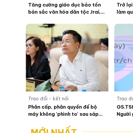
Tăng cường giáo dục bảo tồn
Trở lạ
bản sắc văn hóa dân tộc Jrai,
làm qu
Bahnar ở tiểu học
Trao đổi - kết nối
Trao đổ
Phân cấp, phân quyền để bộ
GS.TS
máy không 'phình to' sau sáp
Người 
nhập
tâm lý
MỚI NHẤT