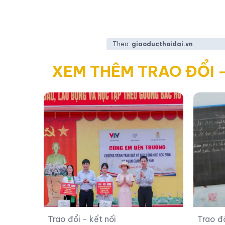
Theo:
giaoducthoidai.vn
XEM THÊM TRAO ĐỔI -
Trao đổi - kết nối
Trao đổ