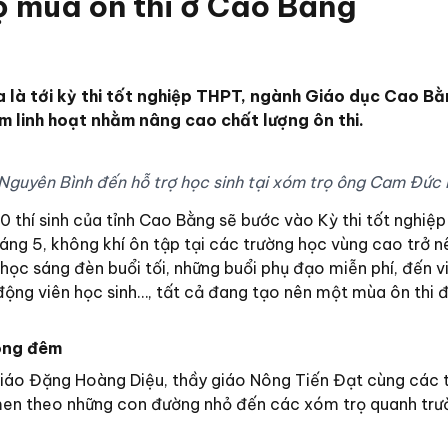
ọ mùa ôn thi ở Cao Bằng
 là tới kỳ thi tốt nghiệp THPT, ngành Giáo dục Cao B
àm linh hoạt nhằm nâng cao chất lượng ôn thi.
Nguyên Bình đến hỗ trợ học sinh tại xóm trọ ông Cam Đức 
0 thí sinh của tỉnh Cao Bằng sẽ bước vào Kỳ thi tốt nghiệ
ng 5, không khí ôn tập tại các trường học vùng cao trở n
 học sáng đèn buổi tối, những buổi phụ đạo miễn phí, đến v
 động viên học sinh…, tất cả đang tạo nên một mùa ôn thi 
ong đêm
 giáo Đặng Hoàng Diệu, thầy giáo Nông Tiến Đạt cùng các 
men theo những con đường nhỏ đến các xóm trọ quanh trư