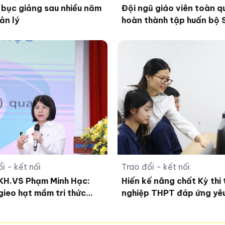
i bục giảng sau nhiều năm
Đội ngũ giáo viên toàn q
ản lý
hoàn thành tập huấn bộ
thống nhất
i - kết nối
Trao đổi - kết nối
KH.VS Phạm Minh Hạc:
Hiến kế nâng chất Kỳ thi 
gieo hạt mầm tri thức
nghiệp THPT đáp ứng yê
 giáo dục
mới