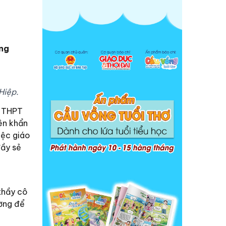
ằng
Hiệp.
p THPT
ên khẩn
iệc giáo
đầy sẻ
thầy cô
ờng để