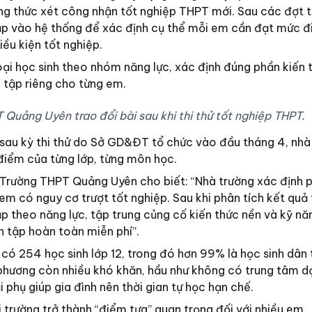
ng thức xét công nhận tốt nghiệp THPT mới. Sau các đợt th
ập vào hệ thống để xác định cụ thể mỗi em cần đạt mức 
iều kiện tốt nghiệp.
loại học sinh theo nhóm năng lực, xác định đúng phần kiến
 tập riêng cho từng em.
 Quảng Uyên trao đổi bài sau khi thi thử tốt nghiệp THPT.
sau kỳ thi thử do Sở GD&ĐT tổ chức vào đầu tháng 4, nhà
 điểm của từng lớp, từng môn học.
 Trường THPT Quảng Uyên cho biết: “Nhà trường xác định 
 em có nguy cơ trượt tốt nghiệp. Sau khi phân tích kết quả t
p theo năng lực, tập trung củng cố kiến thức nền và kỹ nă
n tập hoàn toàn miễn phí”.
ó 254 học sinh lớp 12, trong đó hơn 99% là học sinh dân 
a phương còn nhiều khó khăn, hầu như không có trung tâm d
 phụ giúp gia đình nên thời gian tự học hạn chế.
i trường trở thành “điểm tựa” quan trọng đối với nhiều em.