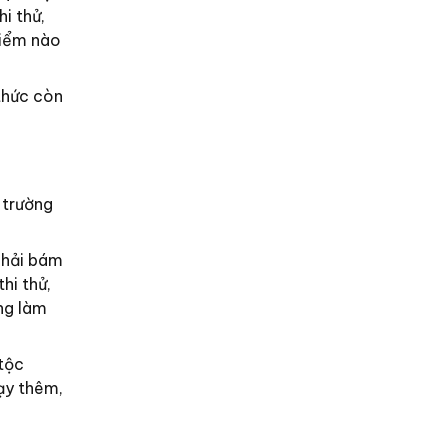
i thử,
điểm nào
 thức còn
 trường
phải bám
hi thử,
ng làm
tộc
ạy thêm,