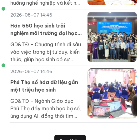
hướng nghề nghiệp và kết nối
tuyển dụng, góp phần giúp
2026-08-07 14:46
người khuyết tật tiếp cận
việc làm.
Hơn 550 học sinh trải
nghiệm môi trường đại học
tại UEH Mekong
GD&TĐ - Chương trình đi sâu
vào việc trang bị tư duy, kiến
thức, giúp học sinh có sự
chuẩn bị tốt nhất trước khi
2026-08-07 14:46
bước vào môi trường đại học.
Phú Thọ số hóa dữ liệu gần
một triệu học sinh
GD&TĐ - Ngành Giáo dục
Phú Thọ đẩy mạnh học bạ số,
ứng dụng AI, đồng thời tìm
giải pháp khắc phục hạn chế
về hạ tầng tại vùng khó khăn.