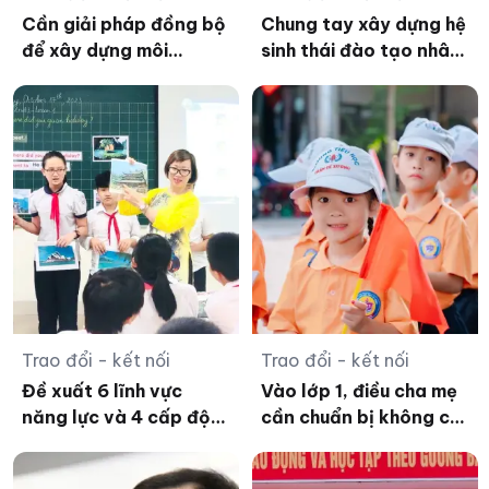
Cần giải pháp đồng bộ
Chung tay xây dựng hệ
để xây dựng môi
sinh thái đào tạo nhân
trường học đường khỏe
lực chất lượng cao
mạnh
người DTTS
Trao đổi - kết nối
Trao đổi - kết nối
Đề xuất 6 lĩnh vực
Vào lớp 1, điều cha mẹ
năng lực và 4 cấp độ
cần chuẩn bị không chỉ
phát triển nghề nghiệp
là sách vở
cho giáo viên