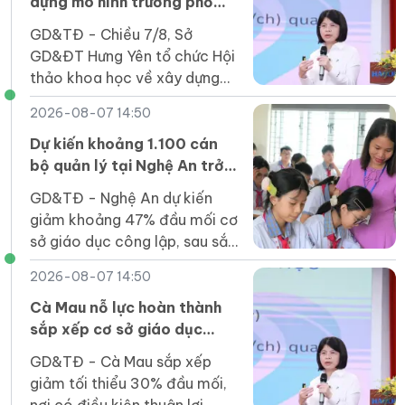
dựng mô hình trường phổ
thông mới
GD&TĐ - Chiều 7/8, Sở
GD&ĐT Hưng Yên tổ chức Hội
thảo khoa học về xây dựng
mô hình trường phổ thông
2026-08-07 14:50
trong điều kiện mới.
Dự kiến khoảng 1.100 cán
bộ quản lý tại Nghệ An trở
lại công tác giảng dạy
GD&TĐ - Nghệ An dự kiến
giảm khoảng 47% đầu mối cơ
sở giáo dục công lập, sau sắp
xếp sẽ có khoảng 1.100 cán
2026-08-07 14:50
bộ quản lý trở lại công tác
giảng dạy.
Cà Mau nỗ lực hoàn thành
sắp xếp cơ sở giáo dục
trước ngày 30/8
GD&TĐ - Cà Mau sắp xếp
giảm tối thiểu 30% đầu mối,