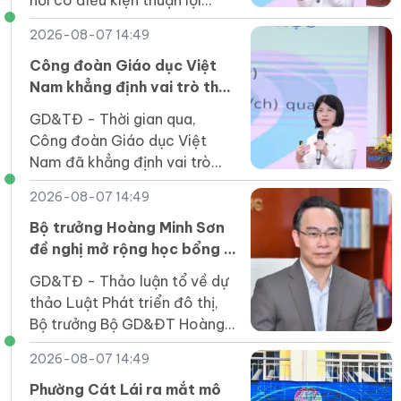
nơi có điều kiện thuận lợi
giảm khoảng 50% đầu mối
2026-08-07 14:49
cơ sở giáo dục công lập so
với thời điểm 1/7/2025.
Công đoàn Giáo dục Việt
Nam khẳng định vai trò then
chốt thực hiện Nghị quyết
GD&TĐ - Thời gian qua,
57
Công đoàn Giáo dục Việt
Nam đã khẳng định vai trò
then chốt trong thực hiện
2026-08-07 14:49
Nghị quyết 57 của Bộ Chính
trị.
Bộ trưởng Hoàng Minh Sơn
đề nghị mở rộng học bổng ở
các lĩnh vực trọng điểm
GD&TĐ - Thảo luận tổ về dự
thảo Luật Phát triển đô thị,
Bộ trưởng Bộ GD&ĐT Hoàng
Minh Sơn đề nghị mở rộng học
2026-08-07 14:49
bổng cho người học ở các
ngành, lĩnh vực trọng điểm.
Phường Cát Lái ra mắt mô