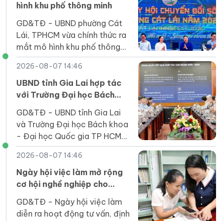
hình khu phố thông minh
GD&TĐ - UBND phường Cát
Lái, TPHCM vừa chính thức ra
mắt mô hình khu phố thông
minh tại 24 khu phố trên địa
2026-08-07 14:46
bàn phường này.
UBND tỉnh Gia Lai hợp tác
với Trường Đại học Bách
khoa TP HCM phát triển
GD&TĐ - UBND tỉnh Gia Lai
nhân lực số
và Trường Đại học Bách khoa
- Đại học Quốc gia TP HCM
hợp tác đào tạo nguồn nhân
2026-08-07 14:46
lực số, phát triển STEM, AI,
công nghiệp bán dẫn.
Ngày hội việc làm mở rộng
cơ hội nghề nghiệp cho
người khuyết tật Quảng Trị
GD&TĐ - Ngày hội việc làm
diễn ra hoạt động tư vấn, định