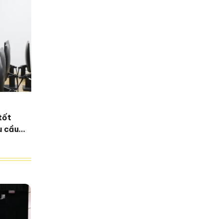
tốt
u cầu