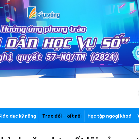
iáo dục kỹ năng
Trao đổi - kết nối
Học tập ngoại khoá