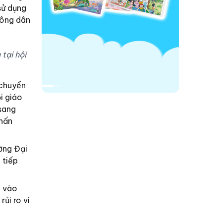
sử dụng
công dân
tại hội
 chuyển
i giáo
 sang
nhấn
ờng Đại
 tiếp
c vào
ủi ro vi