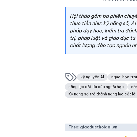
Hội thảo gồm ba phiên chuyê
thực tiễn như: kỹ năng số, A
pháp dạy học, kiểm tra đánh 
trị, pháp luật và giáo dục 
chất lượng đào tạo nguồn nh
kỷ nguyên AI
người học tro
năng lực cốt lõi của người học
năn
Kỹ năng số trở thành năng lực cốt lõi
Theo:
giaoducthoidai.vn