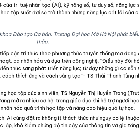
của trí tuệ nhân tạo (AI), kỹ năng số, tư duy số, năng lực 
học tập suốt đời sẽ trở thành những năng lực cốt lõi của 
khoa Đào tạo Cơ bản, Trường Đại học Mở Hà Nội phát biểu 
thảo.
tiếp cận tri thức theo phương thức truyền thống mà đang
hoạt, cá nhân hóa và dựa trên công nghệ. “Điều này đòi hỏ
kiến thức sang phát triển năng lực; từ dạy những gì có sẵn
 cách thích ứng và cách sáng tạo”- TS Thái Thanh Tùng 
ong học tập của sinh viên, TS Nguyễn Thị Huyền Trang (Trư
ng mở ra nhiều cơ hội trong giáo dục khi hỗ trợ người học
 nhân hóa quá trình học tập và nâng cao hiệu quả tự học.
ích, AI cũng đặt ra không ít thách thức như nguy cơ lệ thuộ
 lập, khó kiểm chứng độ tin cậy của thông tin và gia tăng r