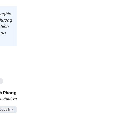
 nghĩa
phương
chính
cao
h Phong
hoidai.vn
Copy link