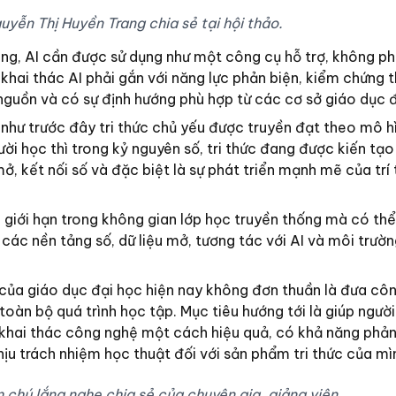
uyễn Thị Huyền Trang chia sẻ tại hội thảo.
g, AI cần được sử dụng như một công cụ hỗ trợ, không ph
 khai thác AI phải gắn với năng lực phản biện, kiểm chứng 
 nguồn và có sự định hướng phù hợp từ các cơ sở giáo dục đ
 như trước đây tri thức chủ yếu được truyền đạt theo mô h
ười học thì trong kỷ nguyên số, tri thức đang được kiến tạ
ở, kết nối số và đặc biệt là sự phát triển mạnh mẽ của trí 
giới hạn trong không gian lớp học truyền thống mà có th
 các nền tảng số, dữ liệu mở, tương tác với AI và môi trườ
t của giáo dục đại học hiện nay không đơn thuần là đưa cô
 toàn bộ quá trình học tập. Mục tiêu hướng tới là giúp ngườ
t khai thác công nghệ một cách hiệu quả, có khả năng phản
chịu trách nhiệm học thuật đối với sản phẩm tri thức của mì
 chú lắng nghe chia sẻ của chuyên gia, giảng viên.