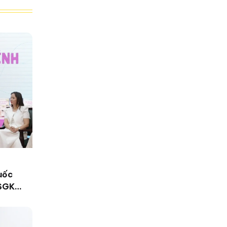
uốc
 SGK