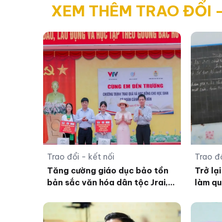
XEM THÊM TRAO ĐỔI -
Trao đổi - kết nối
Trao đổ
Tăng cường giáo dục bảo tồn
Trở lạ
bản sắc văn hóa dân tộc Jrai,
làm qu
Bahnar ở tiểu học