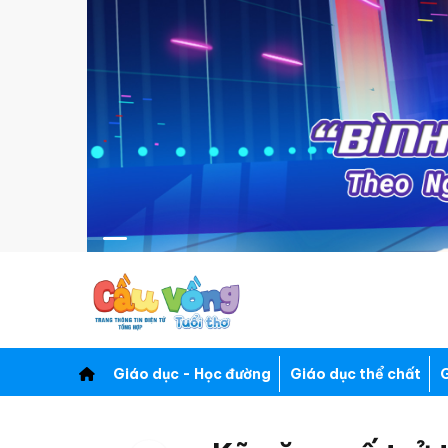
Giáo dục - Học đường
Giáo dục thể chất
G