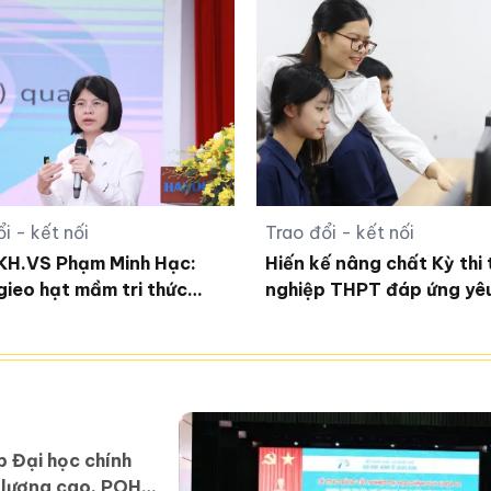
i - kết nối
Trao đổi - kết nối
KH.VS Phạm Minh Hạc:
Hiến kế nâng chất Kỳ thi 
gieo hạt mầm tri thức
nghiệp THPT đáp ứng yê
 giáo dục
mới
p Đại học chính
t lượng cao, POHE