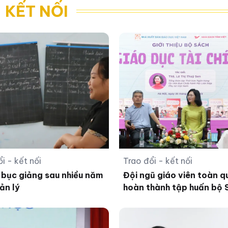
 KẾT NỐI
i - kết nối
Trao đổi - kết nối
i bục giảng sau nhiều năm
Đội ngũ giáo viên toàn q
ản lý
hoàn thành tập huấn bộ
thống nhất