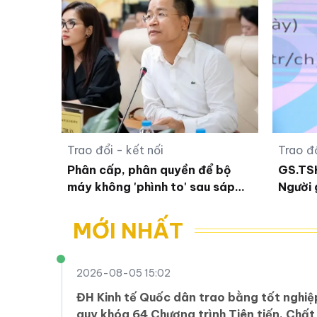
Trao đổi - kết nối
Trao đổ
Phân cấp, phân quyền để bộ
GS.TS
máy không 'phình to' sau sáp
Người 
nhập
tâm lý
MỚI NHẤT
2026-08-05 15:02
ĐH Kinh tế Quốc dân trao bằng tốt nghiệ
quy khóa 64 Chương trình Tiên tiến, Chấ