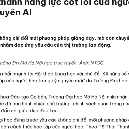
thành năng lực cốt lõi của ngư
uyên AI
ông chỉ đổi mới phương pháp giảng dạy, mà còn chuyể
 nhằm đáp ứng yêu cầu của thị trường lao động.
Trường ĐH Mở Hà Nội học trực tuyến. Ảnh: NTCC.
 nhấn mạnh tại Hội thảo khoa học với chủ đề “Kỹ năng số 
ập của người học trong kỷ nguyên mới” do Trường Đại học
hoa Đào tạo Cơ bản, Trường Đại học Mở Hà Nội nhìn nhận,
c đã ban hành nhiều chủ trương, chính sách quan trọng n
 đổi mới giáo dục đào tạo.
ại học đứng trước yêu cầu không chỉ đổi mới phương pháp 
 bản cách thức học tập của người học. Theo TS Thái Than