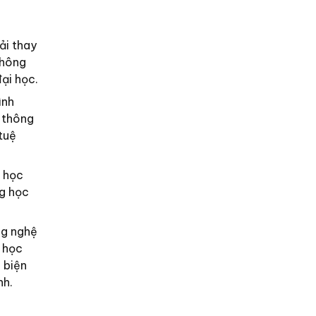
ải thay
thông
ại học.
ình
o thông
tuệ
ể học
ng học
ng nghệ
i học
 biện
nh.