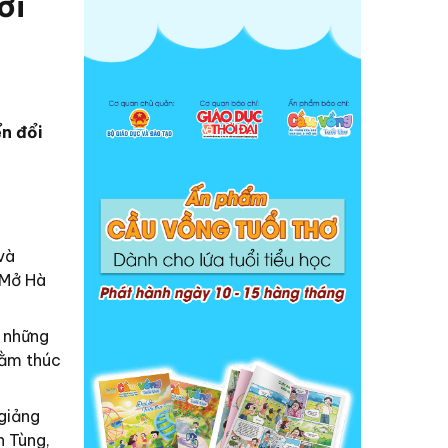
ời
n đổi
và
 Mở Hà
 những
hằm thúc
giảng
h Tùng,