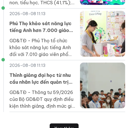
non, tiểu học, THCS (41,1%);
đảm bảo mô hình một trường
2026-08-08 11:13
chính, có các phân hiệu, điểm
trường.
Phú Thọ khảo sát năng lực
tiếng Anh hơn 7.000 giáo
viên phổ thông
GD&TĐ - Phú Thọ tổ chức
khảo sát năng lực tiếng Anh
đối với 7.010 giáo viên phổ
thông năm 2026.
2026-08-08 11:13
Thỉnh giảng đại học từ nhu
cầu nhân lực đến quản trị
chất lượng
GD&TĐ - Thông tư 59/2026
của Bộ GD&ĐT quy định điều
kiện thỉnh giảng, định mức giờ
giảng, hình thức hợp đồng...
và trách nhiệm của các bên.