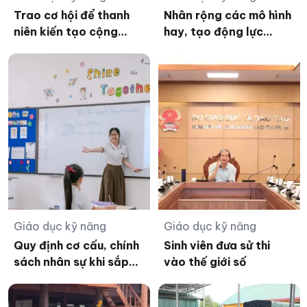
Trao cơ hội để thanh
Nhân rộng các mô hình
niên kiến tạo cộng
hay, tạo động lực
đồng bền vững
nâng cao sức khỏe học
đường
Giáo dục kỹ năng
Giáo dục kỹ năng
Quy định cơ cấu, chính
Sinh viên đưa sử thi
sách nhân sự khi sắp
vào thế giới số
xếp cơ sở giáo dục
công lập