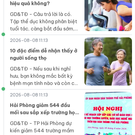
hiệu quả không?
GD&TĐ - Câu trả lời là có.
Tập thể dục không phân biệt
tuổi tác, càng bắt đầu sớm,
lợi ích càng nhiều.
2026-08-08 11:13
10 đặc điểm dễ nhận thấy ở
người sống thọ
GD&TĐ - Nếu sau khi nghỉ
hưu, bạn không mắc bất kỳ
bệnh mạn tính nào và còn có
10 đặc điểm dưới đây, thì
2026-08-08 11:13
điều đó cho thấy bạn thuộc
nhóm người sống lâu.
Hải Phòng giảm 544 đầu
mối sau sắp xếp trường học
các cấp
GD&TĐ - TP Hải Phòng dự
kiến giảm 544 trường mầm