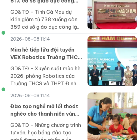
51% cơ sở giáo dục công
lập sau sắp xếp
GD&TĐ - Tỉnh Cà Mau dự
kiến giảm từ 738 xuống còn
359 cơ sở giáo dục công lập
(giảm 379 đầu mối) trước
2026-08-08 11:14
năm học mới; tỷ lệ giảm trên
51%.
Mùa hè tiếp lửa đội tuyển
VEX Robotics Trường THCS
và THPT Đinh Thiện Lý
GD&TĐ - ​​Xuyên suốt mùa hè
2026, phòng Robotics của
Trường THCS và THPT Đinh
Thiện Lý (LSTS) luôn sôi nổi
2026-08-08 11:14
trong không khí học tập và
sáng tạo.
Đào tạo nghề mở lối thoát
nghèo cho thanh niên vùng
cao Lai Châu
GD&TĐ - Những chương trình
tư vấn, học bổng đào tạo