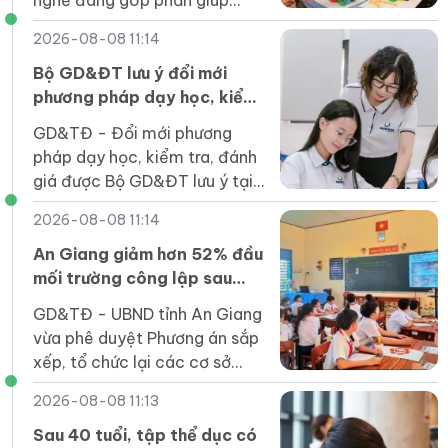
nghề đang góp phần giúp
thanh niên Lai Châu trở lại
2026-08-08 11:14
giảng đường, mở ra kỳ vọng
về nghề nghiệp ổn định.
Bộ GD&ĐT lưu ý đổi mới
phương pháp dạy học, kiểm
tra đánh giá trong năm học
GD&TĐ - Đổi mới phương
mới
pháp dạy học, kiểm tra, đánh
giá được Bộ GD&ĐT lưu ý tại
hướng dẫn thực hiện nhiệm vụ
2026-08-08 11:14
giáo dục phổ thông năm học
2026-2027.
An Giang giảm hơn 52% đầu
mối trường công lập sau
sắp xếp
GD&TĐ - UBND tỉnh An Giang
vừa phê duyệt Phương án sắp
xếp, tổ chức lại các cơ sở
giáo dục mầm non, phổ
2026-08-08 11:13
thông, GDTX, GDNN công lập
trên địa bàn tỉnh.
Sau 40 tuổi, tập thể dục có