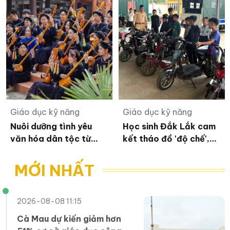
Giáo dục kỹ năng
Giáo dục kỹ năng
Nuôi dưỡng tình yêu
Học sinh Đắk Lắk cam
văn hóa dân tộc từ
kết tháo đồ 'độ chế',
những lớp học miễn phí
trả xe đạp điện về
nguyên trạng
MỚI NHẤT
2026-08-08 11:15
Cà Mau dự kiến giảm hơn