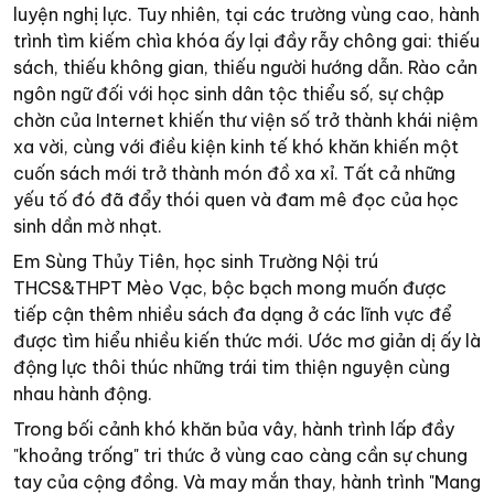
luyện nghị lực. Tuy nhiên, tại các trường vùng cao, hành
trình tìm kiếm chìa khóa ấy lại đầy rẫy chông gai: thiếu
sách, thiếu không gian, thiếu người hướng dẫn. Rào cản
ngôn ngữ đối với học sinh dân tộc thiểu số, sự chập
chờn của Internet khiến thư viện số trở thành khái niệm
xa vời, cùng với điều kiện kinh tế khó khăn khiến một
cuốn sách mới trở thành món đồ xa xỉ. Tất cả những
yếu tố đó đã đẩy thói quen và đam mê đọc của học
sinh dần mờ nhạt.
Em Sùng Thủy Tiên, học sinh Trường Nội trú
THCS&THPT Mèo Vạc, bộc bạch mong muốn được
tiếp cận thêm nhiều sách đa dạng ở các lĩnh vực để
được tìm hiểu nhiều kiến thức mới. Ước mơ giản dị ấy là
động lực thôi thúc những trái tim thiện nguyện cùng
nhau hành động.
Trong bối cảnh khó khăn bủa vây, hành trình lấp đầy
"khoảng trống" tri thức ở vùng cao càng cần sự chung
tay của cộng đồng. Và may mắn thay, hành trình "Mang