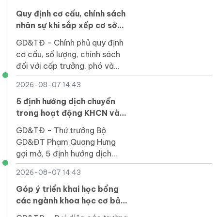
hình, cách làm hay về sức
khỏe học đường.
Quy định cơ cấu, chính sách
nhân sự khi sắp xếp cơ sở
giáo dục công lập
GD&TĐ - Chính phủ quy định
cơ cấu, số lượng, chính sách
đối với cấp trưởng, phó và
nhân sự hỗ trợ khi sắp xếp cơ
2026-08-07 14:43
sở giáo dục công lập.
5 định hướng dịch chuyển
trong hoạt động KHCN và
đổi mới sáng tạo
GD&TĐ - Thứ trưởng Bộ
GD&ĐT Phạm Quang Hưng
gợi mở, 5 định hướng dịch
chuyển trong hoạt động khoa
2026-08-07 14:43
học, công nghệ và đổi mới
sáng tạo.
Góp ý triển khai học bổng
các ngành khoa học cơ bản
và công nghệ chiến lược