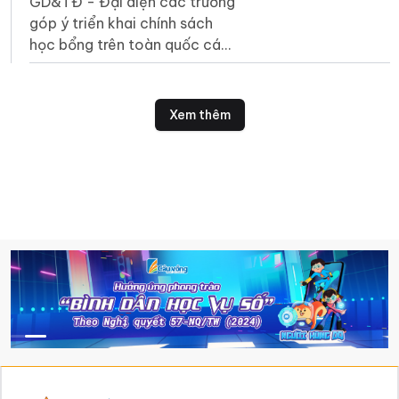
GD&TĐ - Đại diện các trường
góp ý triển khai chính sách
học bổng trên toàn quốc các
ngành khoa học cơ bản, kỹ
thuật then chốt, công nghệ
chiến lược.
Xem thêm