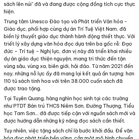
sách lên núi" đã và đang được cộng đồng tích cực thực
hiện.
Trung tâm Unesco Đào tạo và Phát triển Văn hóa -
Giáo dục, phối hợp cùng dự án Trí Tuệ Việt Nam, đã
biến lý thuyết giáo dục thành hành động thiết thực. Với
triết lý xây dựng văn hóa đọc dựa trên ba gốc rễ: Đạo
đức – Trí tuệ – Nghị lực, đơn vị này đã triển khai nhiều
dự án giáo dục thiện nguyện, mang tri thức đến tận
vùng sâu, vùng xa, biên giới, hải đảo. Từ năm 2021 đến
nay, những nỗ lực ấy đã mang lại kết quả ấn tượng: hơn
110 tủ sách tinh hoa với trên 38.000 cuốn sách đã
được trao tặng.
Tại Tuyên Quang, hàng nghìn học sinh tại các trường
như PTDT Bán trú THCS Niêm Sơn, Đường Thượng, Tiểu
học Tam Sơn… đã được tiếp cận với nguồn sách mới và
được hướng dẫn những kỹ năng đọc sách cần thiết.
Tuy nhiên, việc tặng sách chỉ là bước khởi đầu. Để văn
hóa đọc phát triển bền vững, cần một mô hình chuyển