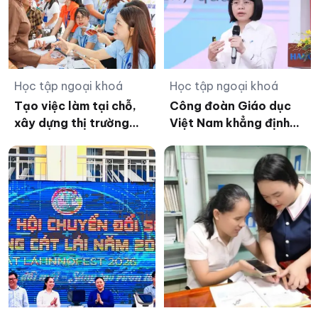
Học tập ngoại khoá
Học tập ngoại khoá
Tạo việc làm tại chỗ,
Công đoàn Giáo dục
xây dựng thị trường
Việt Nam khẳng định
lao động bền vững
vai trò then chốt thực
hiện Nghị quyết 57