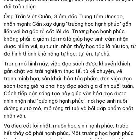
đổi toàn diện.
Ông Trần Việt Quân, Giám đốc Trung tâm Unesco,
nhấn mạnh: Cần xây dựng "trường học hạnh phúc" gắn
liền với ba gốc rễ cốt lõi đó. Trường học hạnh phúc
không phải là giảm tải mà là giúp học sinh cảm nhận
được niềm vui, sự tự tin, nhận thấy học tập là hữu ích, từ
đó hình thành khả năng tự học, tự rèn, tự chủ.
Trong mô hình này, việc đọc sách được khuyến khích
gắn chặt với trải nghiệm thực tế, từ kể chuyện, vẽ
tranh minh họa, sân khấu hóa tác phẩm, đến việc đọc
sách trong giờ ra chơi hay đọc sách gia đình cuối tuần.
Cách tiếp cận sáng tạo này giúp văn hóa đọc được
nhìn nhận như "cửa ngõ hạnh phúc", nơi học sinh nuôi
dưỡng sự tò mò, mở rộng trí tuệ và bồi đắp phẩm chất
nhân văn.
Và điều cốt lõi nhất, muốn học sinh hạnh phúc, trước
hết thầy cô phải hạnh phúc. Một trường học hạnh phúc