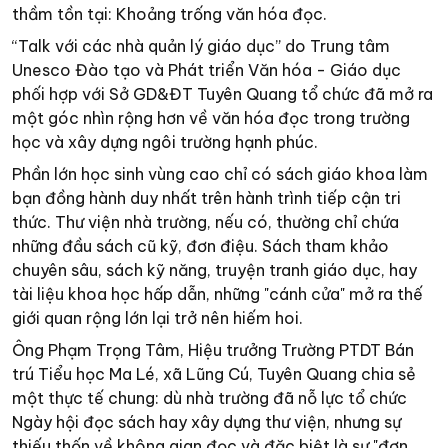
thầm tồn tại: Khoảng trống văn hóa đọc.
“Talk với các nhà quản lý giáo dục” do Trung tâm
Unesco Đào tạo và Phát triển Văn hóa - Giáo dục
phối hợp với Sở GD&ĐT Tuyên Quang tổ chức đã mở ra
một góc nhìn rộng hơn về văn hóa đọc trong trường
học và xây dựng ngôi trường hạnh phúc.
Phần lớn học sinh vùng cao chỉ có sách giáo khoa làm
bạn đồng hành duy nhất trên hành trình tiếp cận tri
thức. Thư viện nhà trường, nếu có, thường chỉ chứa
những đầu sách cũ kỹ, đơn điệu. Sách tham khảo
chuyên sâu, sách kỹ năng, truyện tranh giáo dục, hay
tài liệu khoa học hấp dẫn, những "cánh cửa" mở ra thế
giới quan rộng lớn lại trở nên hiếm hoi.
Ông Phạm Trọng Tâm, Hiệu trưởng Trường PTDT Bán
trú Tiểu học Ma Lé, xã Lũng Cú, Tuyên Quang chia sẻ
một thực tế chung: dù nhà trường đã nỗ lực tổ chức
Ngày hội đọc sách hay xây dựng thư viện, nhưng sự
thiếu thốn về không gian đọc và đặc biệt là sự "đơn