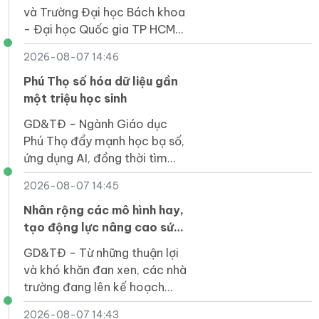
nhân lực số
và Trường Đại học Bách khoa
- Đại học Quốc gia TP HCM
hợp tác đào tạo nguồn nhân
2026-08-07 14:46
lực số, phát triển STEM, AI,
công nghiệp bán dẫn.
Phú Thọ số hóa dữ liệu gần
một triệu học sinh
GD&TĐ - Ngành Giáo dục
Phú Thọ đẩy mạnh học bạ số,
ứng dụng AI, đồng thời tìm
giải pháp khắc phục hạn chế
2026-08-07 14:45
về hạ tầng tại vùng khó khăn.
Nhân rộng các mô hình hay,
tạo động lực nâng cao sức
khỏe học đường
GD&TĐ - Từ những thuận lợi
và khó khăn đan xen, các nhà
trường đang lên kế hoạch
tiếp tục nhân rộng nhiều mô
2026-08-07 14:43