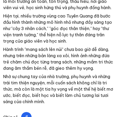
là môi trường an toàn, tôn trọng, thấu hiểu, nơi giáo
viên vui vẻ, học sinh hứng thú và phụ huynh đồng hành.
Hiện tại, nhiều trường vùng cao Tuyên Quang đã bước
đầu hình thành những mô hình nhỏ nhưng đầy sáng tạo
như "cây 3 nhân cách," "góc đọc thân thiện," hay "thư
viện tranh tường," thể hiện nỗ lực tự thân đáng trân
trọng của giáo viên và học sinh.
Hành trình "mang sách lên núi" chưa bao giờ dễ dàng,
nhưng trên những bản làng xa xôi, hình ảnh những đứa
trẻ chăm chú đọc từng trang sách, những mầm tri thức
đang âm thầm bén rễ, đã gieo thêm hy vọng.
Nhờ sự chung tay của nhà trường, phụ huynh và những
trái tim thiện nguyện, mỗi cuốn sách không chỉ là tri
thức, mà còn là một tia hy vọng về một thế hệ biết mơ
ước, biết đọc, biết học và biết làm chủ tương lai tươi
sáng của chính mình.