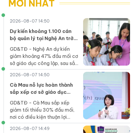
MỚI NHẤT
2026-08-07 14:50
Dự kiến khoảng 1.100 cán
bộ quản lý tại Nghệ An trở
lại công tác giảng dạy
GD&TĐ - Nghệ An dự kiến
giảm khoảng 47% đầu mối cơ
sở giáo dục công lập, sau sắp
xếp sẽ có khoảng 1.100 cán
2026-08-07 14:50
bộ quản lý trở lại công tác
giảng dạy.
Cà Mau nỗ lực hoàn thành
sắp xếp cơ sở giáo dục
trước ngày 30/8
GD&TĐ - Cà Mau sắp xếp
giảm tối thiểu 30% đầu mối,
nơi có điều kiện thuận lợi
giảm khoảng 50% đầu mối
2026-08-07 14:49
cơ sở giáo dục công lập so