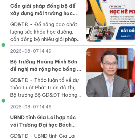
với thời điểm 1/7/2025.
Cần giải pháp đồng bộ để
xây dựng môi trường học
đường khỏe mạnh
GD&TĐ - Để nâng cao chất
lượng sức khỏe học đường,
cần đồng bộ nhiều giải pháp,
tăng phối hợp giữa nhà
2026-08-07 14:49
trường, gia đình, ngành y tế
và đầu tư nguồn lực.
Bộ trưởng Hoàng Minh Sơn
đề nghị mở rộng học bổng ở
các lĩnh vực trọng điểm
GD&TĐ - Thảo luận tổ về dự
thảo Luật Phát triển đô thị,
Bộ trưởng Bộ GD&ĐT Hoàng
Minh Sơn đề nghị mở rộng học
2026-08-07 14:46
bổng cho người học ở các
ngành, lĩnh vực trọng điểm.
UBND tỉnh Gia Lai hợp tác
với Trường Đại học Bách
khoa TP HCM phát triển
GD&TĐ - UBND tỉnh Gia Lai