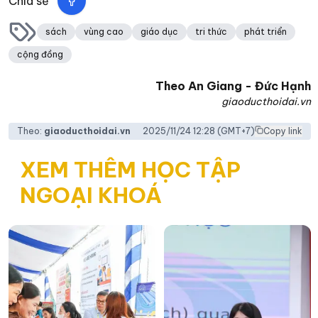
Chia sẻ
sách
vùng cao
giáo dục
tri thức
phát triển
cộng đồng
Theo
An Giang - Đức Hạnh
giaoducthoidai.vn
Theo:
giaoducthoidai.vn
2025/11/24 12:28
(GMT+7)
Copy link
XEM THÊM HỌC TẬP
NGOẠI KHOÁ