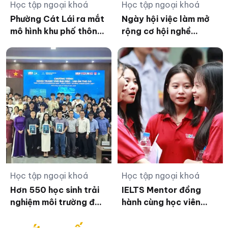
Học tập ngoại khoá
Học tập ngoại khoá
Phường Cát Lái ra mắt
Ngày hội việc làm mở
mô hình khu phố thông
rộng cơ hội nghề
minh
nghiệp cho người
khuyết tật Quảng Trị
Học tập ngoại khoá
Học tập ngoại khoá
Hơn 550 học sinh trải
IELTS Mentor đồng
nghiệm môi trường đại
hành cùng học viên
học tại UEH Mekong
trên hành trình phát
triển toàn diện