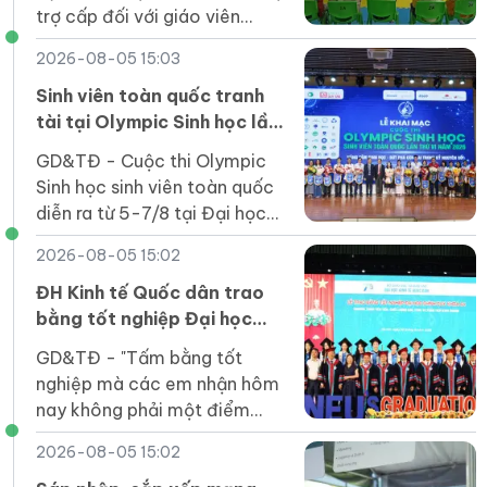
trợ cấp đối với giáo viên
mầm non đã nghỉ công tác
2026-08-05 15:03
chưa được hưởng chế độ.
Sinh viên toàn quốc tranh
tài tại Olympic Sinh học lần
thứ VI
GD&TĐ - Cuộc thi Olympic
Sinh học sinh viên toàn quốc
diễn ra từ 5-7/8 tại Đại học
Duy Tân thu hút 164 thí sinh
2026-08-05 15:02
của 31 cơ sở giáo dục đại học
tham gia.
ĐH Kinh tế Quốc dân trao
bằng tốt nghiệp Đại học
chính quy khóa 64 Chương
GD&TĐ - "Tấm bằng tốt
trình Tiên tiến, Chất lượng
nghiệp mà các em nhận hôm
cao, POHE và Phân tích kinh
nay không phải một điểm
doanh
dừng mà là tấm vé để các
2026-08-05 15:02
em bước vào một sân chơi