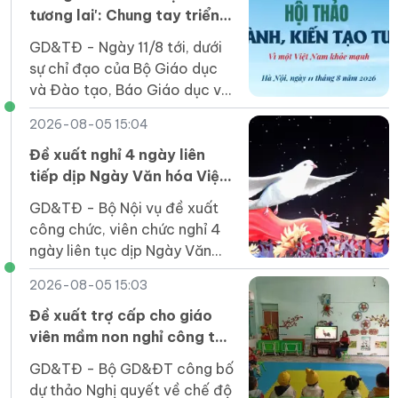
tương lai': Chung tay triển
khai Chương trình Sức khỏe
GD&TĐ - Ngày 11/8 tới, dưới
học đường
sự chỉ đạo của Bộ Giáo dục
và Đào tạo, Báo Giáo dục và
Thời đại tổ chức Hội thảo
2026-08-05 15:04
“Đồng hành, kiến tạo tương
lai: Vì một Việt Nam khỏe
Đề xuất nghỉ 4 ngày liên
mạnh”.
tiếp dịp Ngày Văn hóa Việt
Nam 2026
GD&TĐ - Bộ Nội vụ đề xuất
công chức, viên chức nghỉ 4
ngày liên tục dịp Ngày Văn
hóa Việt Nam 2026, từ 21-
2026-08-05 15:03
24/11, và làm bù vào thứ Bảy
(28/11).
Đề xuất trợ cấp cho giáo
viên mầm non nghỉ công tác
chưa được hưởng chế độ
GD&TĐ - Bộ GD&ĐT công bố
dự thảo Nghị quyết về chế độ