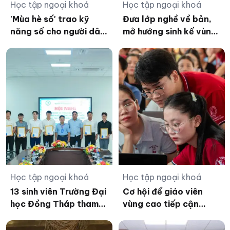
Học tập ngoại khoá
Học tập ngoại khoá
'Mùa hè số' trao kỹ
Đưa lớp nghề về bản,
năng số cho người dân
mở hướng sinh kế vùng
từ những điều giản dị
biên
Học tập ngoại khoá
Học tập ngoại khoá
13 sinh viên Trường Đại
Cơ hội để giáo viên
học Đồng Tháp tham
vùng cao tiếp cận
gia đào tạo sĩ quan dự
chuyên sâu các công
bị năm 2026
cụ AI