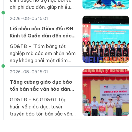
chi phí đưa đón, giúp nhiều
em tiếp cận kỹ năng an toàn
2026-08-05 15:01
dưới nước ngay trong trường
học.
Lời nhắn của Giám đốc ĐH
Kinh tế Quốc dân đến các
tân cử nhân
GD&TĐ - "Tấm bằng tốt
nghiệp mà các em nhận hôm
nay không phải một điểm
dừng mà là tấm vé để các
2026-08-05 15:01
em bước vào một sân chơi
rộng lớn hơn".
Tăng cường giáo dục bảo
tồn bản sắc văn hóa dân
tộc Jrai, Bahnar ở tiểu học
GD&TĐ - Bộ GD&ĐT tập
huấn về giáo dục, tuyên
truyền bảo tồn bản sắc văn
hóa Jrai, Bahnar cho cán bộ
quản lý, giáo viên tiểu học