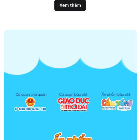
vùng DT thiểu số.
Xem thêm