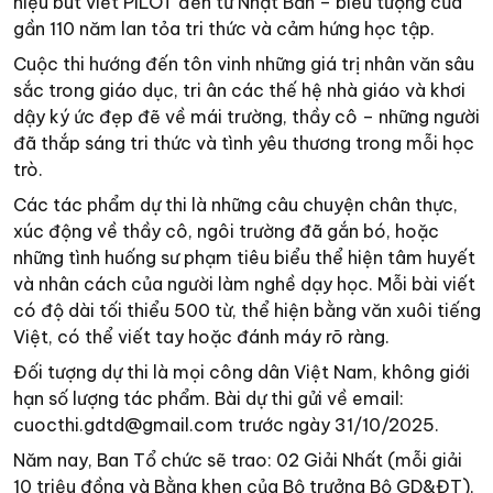
hiệu bút viết PILOT đến từ Nhật Bản – biểu tượng của
gần 110 năm lan tỏa tri thức và cảm hứng học tập.
Cuộc thi hướng đến tôn vinh những giá trị nhân văn sâu
sắc trong giáo dục, tri ân các thế hệ nhà giáo và khơi
dậy ký ức đẹp đẽ về mái trường, thầy cô – những người
đã thắp sáng tri thức và tình yêu thương trong mỗi học
trò.
Các tác phẩm dự thi là những câu chuyện chân thực,
xúc động về thầy cô, ngôi trường đã gắn bó, hoặc
những tình huống sư phạm tiêu biểu thể hiện tâm huyết
và nhân cách của người làm nghề dạy học. Mỗi bài viết
có độ dài tối thiểu 500 từ, thể hiện bằng văn xuôi tiếng
Việt, có thể viết tay hoặc đánh máy rõ ràng.
Đối tượng dự thi là mọi công dân Việt Nam, không giới
hạn số lượng tác phẩm. Bài dự thi gửi về email:
cuocthi.gdtd@gmail.com
trước ngày 31/10/2025.
Năm nay, Ban Tổ chức sẽ trao: 02 Giải Nhất (mỗi giải
10 triệu đồng và Bằng khen của Bộ trưởng Bộ GD&ĐT),