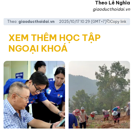
Theo
Lê Nghĩa
giaoducthoidai.vn
Theo:
giaoducthoidai.vn
2025/10/17 10:29
(GMT+7)
Copy link
XEM THÊM HỌC TẬP
NGOẠI KHOÁ