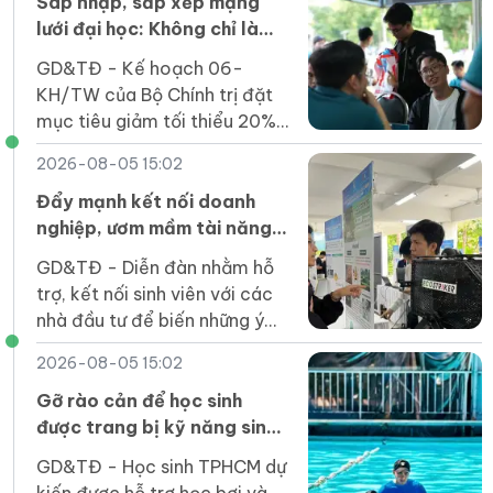
rộng lớn hơn".
Sáp nhập, sắp xếp mạng
lưới đại học: Không chỉ là
phép cộng cơ học
GD&TĐ - Kế hoạch 06-
KH/TW của Bộ Chính trị đặt
mục tiêu giảm tối thiểu 20%
đầu mối cơ sở giáo dục đại
2026-08-05 15:02
học công lập trước ngày
1/4/2027.
Đẩy mạnh kết nối doanh
nghiệp, ươm mầm tài năng
khởi nghiệp của sinh viên
GD&TĐ - Diễn đàn nhằm hỗ
trợ, kết nối sinh viên với các
nhà đầu tư để biến những ý
tưởng đổi mới sáng tạo thành
2026-08-05 15:02
sản phẩm thiết thực cho xã
hội.
Gỡ rào cản để học sinh
được trang bị kỹ năng sinh
tồn dưới nước
GD&TĐ - Học sinh TPHCM dự
kiến được hỗ trợ học bơi và