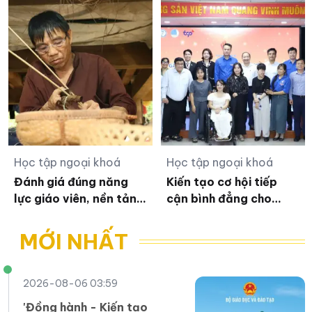
Học tập ngoại khoá
Học tập ngoại khoá
Đánh giá đúng năng
Kiến tạo cơ hội tiếp
lực giáo viên, nền tảng
cận bình đẳng cho
đưa tiếng Anh thành
thanh niên khuyết tật
ngôn ngữ thứ hai
trong kỷ nguyên số
MỚI NHẤT
2026-08-06 03:59
'Đồng hành - Kiến tạo