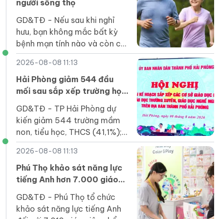
người sống thọ
GD&TĐ - Nếu sau khi nghỉ
hưu, bạn không mắc bất kỳ
bệnh mạn tính nào và còn có
10 đặc điểm dưới đây, thì
2026-08-08 11:13
điều đó cho thấy bạn thuộc
nhóm người sống lâu.
Hải Phòng giảm 544 đầu
mối sau sắp xếp trường học
các cấp
GD&TĐ - TP Hải Phòng dự
kiến giảm 544 trường mầm
non, tiểu học, THCS (41,1%);
đảm bảo mô hình một trường
2026-08-08 11:13
chính, có các phân hiệu, điểm
trường.
Phú Thọ khảo sát năng lực
tiếng Anh hơn 7.000 giáo
viên phổ thông
GD&TĐ - Phú Thọ tổ chức
khảo sát năng lực tiếng Anh