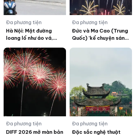
Đa phương tiện
Đa phương tiện
Hà Nội: Mặt đường
Đức và Ma Cao (Trung
loang lổ như áo vá,
Quốc) 'kể chuyện sáng
tiềm ẩn nguy cơ mất
tạo' bằng pháo hoa tại
an toàn giao thông
DIFF 2026
Đa phương tiện
Đa phương tiện
DIFF 2026 mở màn bản
Đặc sắc nghệ thuật