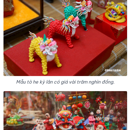
Mẫu tò he kỳ lân có giá vài trăm nghìn đồng.