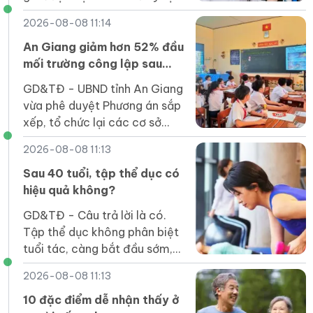
hướng dẫn thực hiện nhiệm vụ
2026-08-08 11:14
giáo dục phổ thông năm học
2026-2027.
An Giang giảm hơn 52% đầu
mối trường công lập sau
sắp xếp
GD&TĐ - UBND tỉnh An Giang
vừa phê duyệt Phương án sắp
xếp, tổ chức lại các cơ sở
giáo dục mầm non, phổ
2026-08-08 11:13
thông, GDTX, GDNN công lập
trên địa bàn tỉnh.
Sau 40 tuổi, tập thể dục có
hiệu quả không?
GD&TĐ - Câu trả lời là có.
Tập thể dục không phân biệt
tuổi tác, càng bắt đầu sớm,
lợi ích càng nhiều.
2026-08-08 11:13
10 đặc điểm dễ nhận thấy ở