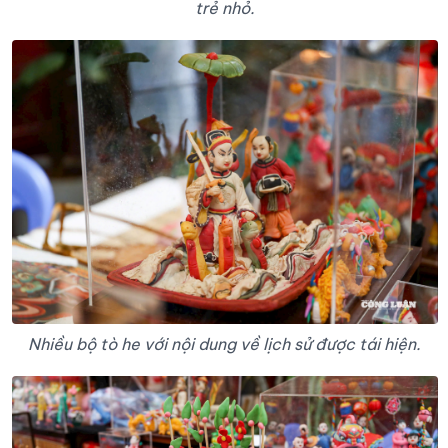
trẻ nhỏ.
Nhiều bộ tò he với nội dung về lịch sử được tái hiện.