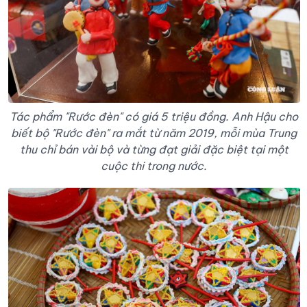
Tác phẩm "Rước đèn" có giá 5 triệu đồng. Anh Hậu cho
biết bộ "Rước đèn" ra mắt từ năm 2019, mỗi mùa Trung
thu chỉ bán vài bộ và từng đạt giải đặc biệt tại một
cuộc thi trong nước.