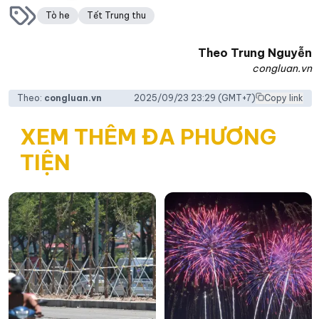
Tò he
Tết Trung thu
Theo
Trung Nguyễn
congluan.vn
Theo:
congluan.vn
2025/09/23 23:29
(GMT+7)
Copy link
XEM THÊM ĐA PHƯƠNG
TIỆN