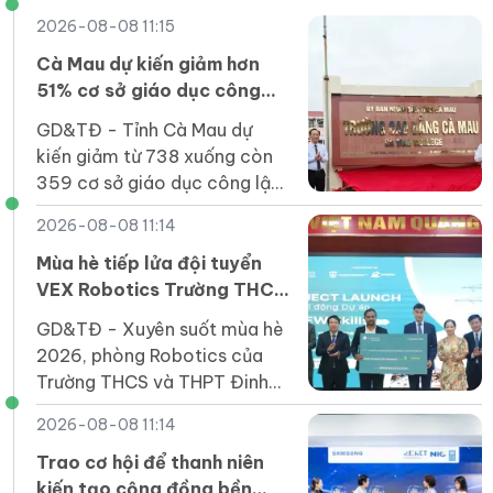
2026-08-08 11:15
Cà Mau dự kiến giảm hơn
51% cơ sở giáo dục công
lập sau sắp xếp
GD&TĐ - Tỉnh Cà Mau dự
kiến giảm từ 738 xuống còn
359 cơ sở giáo dục công lập
(giảm 379 đầu mối) trước
2026-08-08 11:14
năm học mới; tỷ lệ giảm trên
51%.
Mùa hè tiếp lửa đội tuyển
VEX Robotics Trường THCS
và THPT Đinh Thiện Lý
GD&TĐ - ​​Xuyên suốt mùa hè
2026, phòng Robotics của
Trường THCS và THPT Đinh
Thiện Lý (LSTS) luôn sôi nổi
2026-08-08 11:14
trong không khí học tập và
sáng tạo.
Trao cơ hội để thanh niên
kiến tạo cộng đồng bền