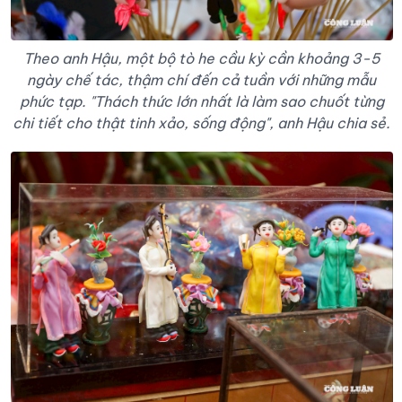
Theo anh Hậu, một bộ tò he cầu kỳ cần khoảng 3-5
ngày chế tác, thậm chí đến cả tuần với những mẫu
phức tạp. "Thách thức lớn nhất là làm sao chuốt từng
chi tiết cho thật tinh xảo, sống động", anh Hậu chia sẻ.