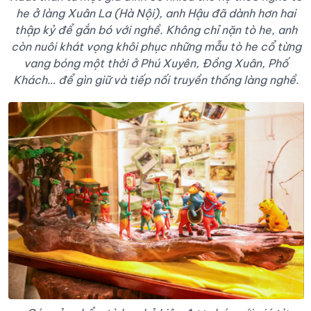
he ở làng Xuân La (Hà Nội), anh Hậu đã dành hơn hai
thập kỷ để gắn bó với nghề. Không chỉ nặn tò he, anh
còn nuôi khát vọng khôi phục những mẫu tò he cổ từng
vang bóng một thời ở Phú Xuyên, Đồng Xuân, Phố
Khách… để gìn giữ và tiếp nối truyền thống làng nghề.