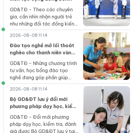
vững
GD&TĐ - Theo các chuyên
gia, cần nhìn nhận người trẻ
như những đối tác đồng kiến
tạo, trực tiếp tham gia giải
2026-08-08 11:14
quyết các vấn đề của cộng
đồng.
Đào tạo nghề mở lối thoát
nghèo cho thanh niên vùng
cao Lai Châu
GD&TĐ - Những chương trình
tư vấn, học bổng đào tạo
nghề đang góp phần giúp
thanh niên Lai Châu trở lại
2026-08-08 11:14
giảng đường, mở ra kỳ vọng
về nghề nghiệp ổn định.
Bộ GD&ĐT lưu ý đổi mới
phương pháp dạy học, kiểm
tra đánh giá trong năm học
GD&TĐ - Đổi mới phương
mới
pháp dạy học, kiểm tra, đánh
giá được Bộ GD&ĐT lưu ý tại