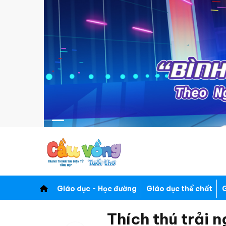
Giáo dục - Học đường
Giáo dục thể chất
G
Thích thú trải 