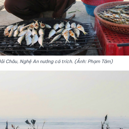
ải Châu, Nghệ An nướng cá trích. (Ảnh: Phạm Tâm)