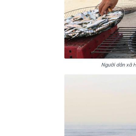
Người dân xã H