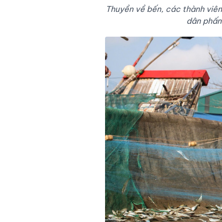
Thuyền về bến, các thành viên 
dân phấn 