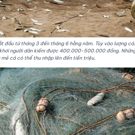
t đầu từ tháng 3 đến tháng 6 hằng năm. Tùy vào lượng cá,
 ra khơi người dân kiếm được 400.000-500.000 đồng. Nhữn
 mẻ cá có thể thu nhập lên đến tiền triệu.