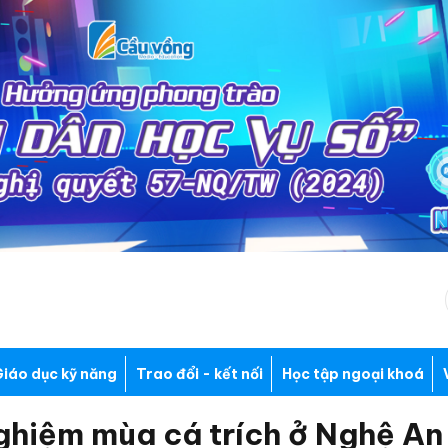
iáo dục kỹ năng
Trao đổi - kết nối
Học tập ngoại khoá
nghiệm mùa cá trích ở Nghệ An