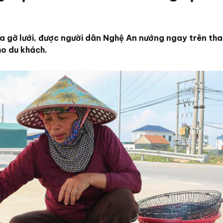
ừa gỡ lưới, được người dân Nghệ An nướng ngay trên tha
ho du khách.