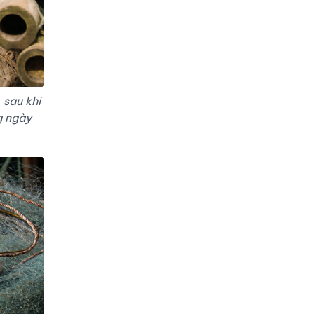
 sau khi
g ngày