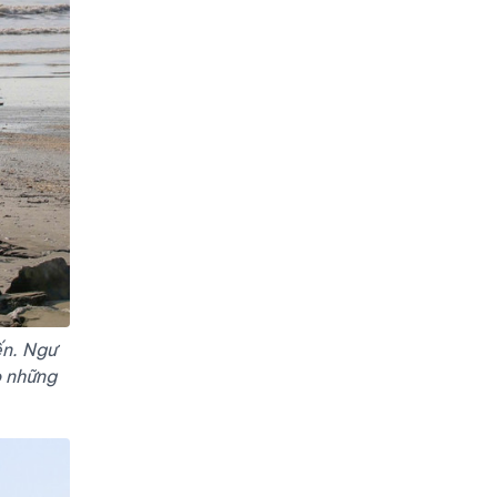
ến. Ngư
o những