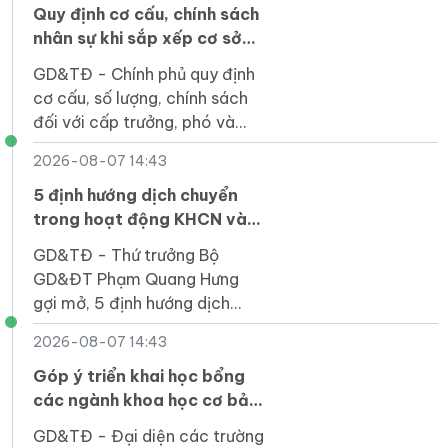
Quy định cơ cấu, chính sách
nhân sự khi sắp xếp cơ sở
giáo dục công lập
GD&TĐ - Chính phủ quy định
cơ cấu, số lượng, chính sách
đối với cấp trưởng, phó và
nhân sự hỗ trợ khi sắp xếp cơ
2026-08-07 14:43
sở giáo dục công lập.
5 định hướng dịch chuyển
trong hoạt động KHCN và
đổi mới sáng tạo
GD&TĐ - Thứ trưởng Bộ
GD&ĐT Phạm Quang Hưng
gợi mở, 5 định hướng dịch
chuyển trong hoạt động khoa
2026-08-07 14:43
học, công nghệ và đổi mới
sáng tạo.
Góp ý triển khai học bổng
các ngành khoa học cơ bản
và công nghệ chiến lược
GD&TĐ - Đại diện các trường