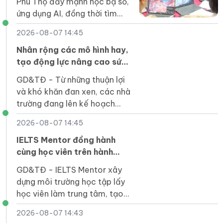
Phú Thọ đẩy mạnh học bạ số,
ứng dụng AI, đồng thời tìm
giải pháp khắc phục hạn chế
2026-08-07 14:45
về hạ tầng tại vùng khó khăn.
Nhân rộng các mô hình hay,
tạo động lực nâng cao sức
khỏe học đường
GD&TĐ - Từ những thuận lợi
và khó khăn đan xen, các nhà
trường đang lên kế hoạch
tiếp tục nhân rộng nhiều mô
2026-08-07 14:45
hình, cách làm hay về sức
khỏe học đường.
IELTS Mentor đồng hành
cùng học viên trên hành
trình phát triển toàn diện
GD&TĐ - IELTS Mentor xây
dựng môi trường học tập lấy
học viên làm trung tâm, tạo
điều kiện để người học phát
2026-08-07 14:43
triển toàn diện.