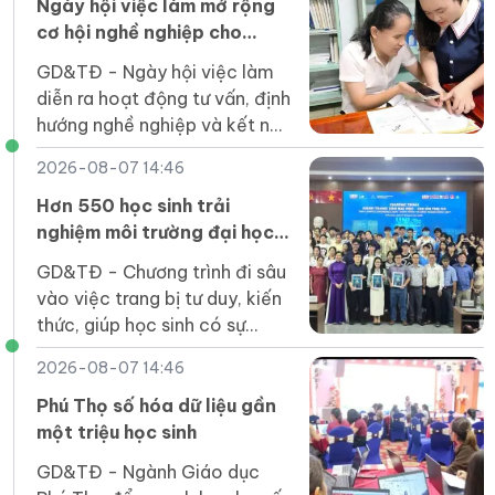
công nghiệp bán dẫn.
Ngày hội việc làm mở rộng
cơ hội nghề nghiệp cho
người khuyết tật Quảng Trị
GD&TĐ - Ngày hội việc làm
diễn ra hoạt động tư vấn, định
hướng nghề nghiệp và kết nối
tuyển dụng, góp phần giúp
2026-08-07 14:46
người khuyết tật tiếp cận
việc làm.
Hơn 550 học sinh trải
nghiệm môi trường đại học
tại UEH Mekong
GD&TĐ - Chương trình đi sâu
vào việc trang bị tư duy, kiến
thức, giúp học sinh có sự
chuẩn bị tốt nhất trước khi
2026-08-07 14:46
bước vào môi trường đại học.
Phú Thọ số hóa dữ liệu gần
một triệu học sinh
GD&TĐ - Ngành Giáo dục