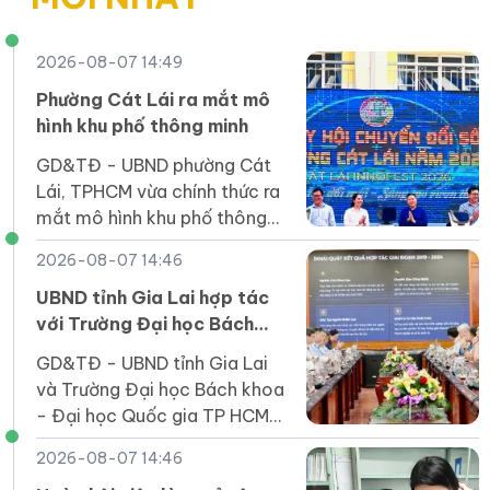
2026-08-07 14:49
Phường Cát Lái ra mắt mô
hình khu phố thông minh
GD&TĐ - UBND phường Cát
Lái, TPHCM vừa chính thức ra
mắt mô hình khu phố thông
minh tại 24 khu phố trên địa
2026-08-07 14:46
bàn phường này.
UBND tỉnh Gia Lai hợp tác
với Trường Đại học Bách
khoa TP HCM phát triển
GD&TĐ - UBND tỉnh Gia Lai
nhân lực số
và Trường Đại học Bách khoa
- Đại học Quốc gia TP HCM
hợp tác đào tạo nguồn nhân
2026-08-07 14:46
lực số, phát triển STEM, AI,