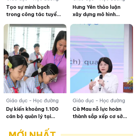
Tạo sự minh bạch
Hưng Yên thảo luận
trong công tác tuyển
xây dựng mô hình
sinh đầu cấp tại Hà
trường phổ thông mới
Tĩnh
Giáo dục - Học đường
Giáo dục - Học đường
Dự kiến khoảng 1.100
Cà Mau nỗ lực hoàn
cán bộ quản lý tại
thành sắp xếp cơ sở
Nghệ An trở lại công
giáo dục trước ngày
tác giảng dạy
30/8
MỚI NHẤT