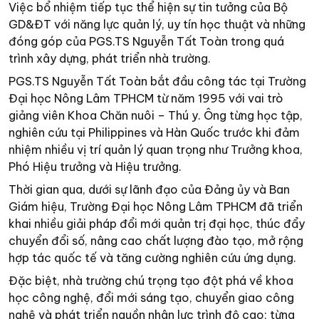
Việc bổ nhiệm tiếp tục thể hiện sự tin tưởng của Bộ
GD&ĐT với năng lực quản lý, uy tín học thuật và những
đóng góp của PGS.TS Nguyễn Tất Toàn trong quá
trình xây dựng, phát triển nhà trường.
PGS.TS Nguyễn Tất Toàn bắt đầu công tác tại Trường
Đại học Nông Lâm TPHCM từ năm 1995 với vai trò
giảng viên Khoa Chăn nuôi – Thú y. Ông từng học tập,
nghiên cứu tại Philippines và Hàn Quốc trước khi đảm
nhiệm nhiều vị trí quản lý quan trọng như Trưởng khoa,
Phó Hiệu trưởng và Hiệu trưởng.
Thời gian qua, dưới sự lãnh đạo của Đảng ủy và Ban
Giám hiệu, Trường Đại học Nông Lâm TPHCM đã triển
khai nhiều giải pháp đổi mới quản trị đại học, thúc đẩy
chuyển đổi số, nâng cao chất lượng đào tạo, mở rộng
hợp tác quốc tế và tăng cường nghiên cứu ứng dụng.
Đặc biệt, nhà trường chú trọng tạo đột phá về khoa
học công nghệ, đổi mới sáng tạo, chuyển giao công
nghệ và phát triển nguồn nhân lực trình độ cao; từng