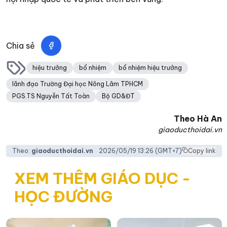
Chia sẻ
hiệu trưởng
bổ nhiệm
bổ nhiệm hiệu trưởng
lãnh đạo Trường Đại học Nông Lâm TPHCM
PGS.TS Nguyễn Tất Toàn
Bộ GD&ĐT
Theo
Hà An
giaoducthoidai.vn
Theo:
giaoducthoidai.vn
2026/05/19 13:26
(GMT+7)
Copy link
XEM THÊM GIÁO DỤC -
HỌC ĐƯỜNG