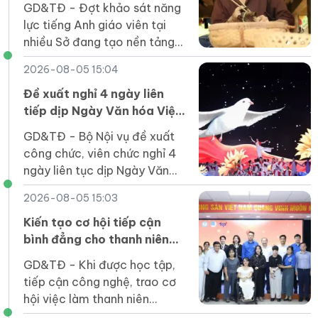
GD&TĐ - Đợt khảo sát năng
thứ hai
lực tiếng Anh giáo viên tại
nhiều Sở đang tạo nền tảng
dữ liệu để xây dựng kế hoạch
2026-08-05 15:04
bồi dưỡng hiệu quả, thực
chất.
Đề xuất nghỉ 4 ngày liên
tiếp dịp Ngày Văn hóa Việt
Nam 2026
GD&TĐ - Bộ Nội vụ đề xuất
công chức, viên chức nghỉ 4
ngày liên tục dịp Ngày Văn
hóa Việt Nam 2026, từ 21-
2026-08-05 15:03
24/11, và làm bù vào thứ Bảy
(28/11).
Kiến tạo cơ hội tiếp cận
bình đẳng cho thanh niên
khuyết tật trong kỷ nguyên
GD&TĐ - Khi được học tập,
số
tiếp cận công nghệ, trao cơ
hội việc làm thanh niên
khuyết tật hoàn toàn có thể