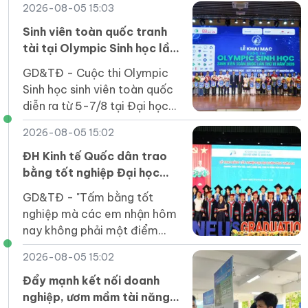
2026-08-05 15:03
trở thành nguồn lực phát triển
của quốc gia.
Sinh viên toàn quốc tranh
tài tại Olympic Sinh học lần
thứ VI
GD&TĐ - Cuộc thi Olympic
Sinh học sinh viên toàn quốc
diễn ra từ 5-7/8 tại Đại học
Duy Tân thu hút 164 thí sinh
2026-08-05 15:02
của 31 cơ sở giáo dục đại học
tham gia.
ĐH Kinh tế Quốc dân trao
bằng tốt nghiệp Đại học
chính quy khóa 64 Chương
GD&TĐ - "Tấm bằng tốt
trình Tiên tiến, Chất lượng
nghiệp mà các em nhận hôm
cao, POHE và Phân tích kinh
nay không phải một điểm
doanh
dừng mà là tấm vé để các
2026-08-05 15:02
em bước vào một sân chơi
rộng lớn hơn".
Đẩy mạnh kết nối doanh
nghiệp, ươm mầm tài năng