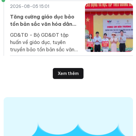
dừng mà là tấm vé để các
2026-08-05 15:01
em bước vào một sân chơi
rộng lớn hơn".
Tăng cường giáo dục bảo
tồn bản sắc văn hóa dân
tộc Jrai, Bahnar ở tiểu học
GD&TĐ - Bộ GD&ĐT tập
huấn về giáo dục, tuyên
truyền bảo tồn bản sắc văn
hóa Jrai, Bahnar cho cán bộ
quản lý, giáo viên tiểu học
vùng DT thiểu số.
Xem thêm