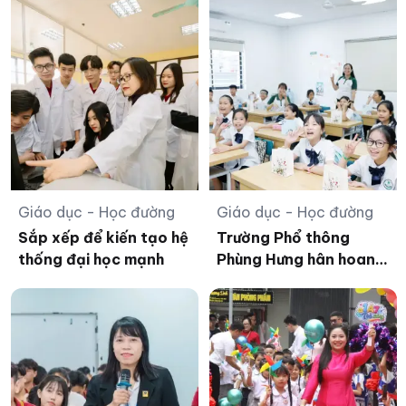
Giáo dục - Học đường
Giáo dục - Học đường
Sắp xếp để kiến tạo hệ
Trường Phổ thông
thống đại học mạnh
Phùng Hưng hân hoan
chào đón tân học sinh
năm 2026