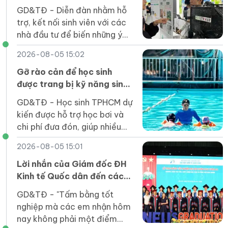
khởi nghiệp của sinh viên
GD&TĐ - Diễn đàn nhằm hỗ
trợ, kết nối sinh viên với các
nhà đầu tư để biến những ý
tưởng đổi mới sáng tạo thành
2026-08-05 15:02
sản phẩm thiết thực cho xã
hội.
Gỡ rào cản để học sinh
được trang bị kỹ năng sinh
tồn dưới nước
GD&TĐ - Học sinh TPHCM dự
kiến được hỗ trợ học bơi và
chi phí đưa đón, giúp nhiều
em tiếp cận kỹ năng an toàn
2026-08-05 15:01
dưới nước ngay trong trường
học.
Lời nhắn của Giám đốc ĐH
Kinh tế Quốc dân đến các
tân cử nhân
GD&TĐ - "Tấm bằng tốt
nghiệp mà các em nhận hôm
nay không phải một điểm