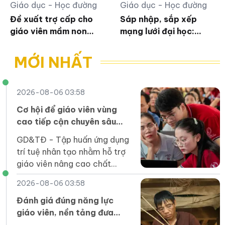
Giáo dục - Học đường
Giáo dục - Học đường
Đề xuất trợ cấp cho
Sáp nhập, sắp xếp
giáo viên mầm non
mạng lưới đại học:
nghỉ công tác chưa
Không chỉ là phép
được hưởng chế độ
cộng cơ học
MỚI NHẤT
2026-08-06 03:58
Cơ hội để giáo viên vùng
cao tiếp cận chuyên sâu
các công cụ AI
GD&TĐ - Tập huấn ứng dụng
trí tuệ nhân tạo nhằm hỗ trợ
giáo viên nâng cao chất
lượng dạy học.
2026-08-06 03:58
Đánh giá đúng năng lực
giáo viên, nền tảng đưa
tiếng Anh thành ngôn ngữ