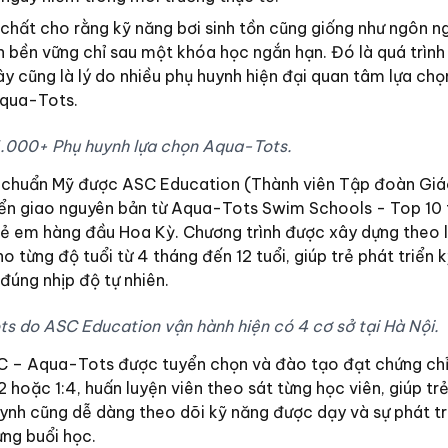
 chất cho rằng kỹ năng bơi sinh tồn cũng giống như ngôn n
 bền vững chỉ sau một khóa học ngắn hạn. Đó là quá trình 
ây cũng là lý do nhiều phụ huynh hiện đại quan tâm lựa ch
Aqua-Tots.
.000+ Phụ huynh lựa chọn Aqua-Tots.
i chuẩn Mỹ được ASC Education (Thành viên Tập đoàn Giá
uyển giao nguyên bản từ Aqua-Tots Swim Schools - Top 10
ẻ em hàng đầu Hoa Kỳ. Chương trình được xây dựng theo lộ
o từng độ tuổi từ 4 tháng đến 12 tuổi, giúp trẻ phát triển 
đúng nhịp độ tự nhiên.
ts do ASC Education vận hành hiện có 4 cơ sở tại Hà Nội.
SC – Aqua-Tots được tuyển chọn và đào tạo đạt chứng chỉ
 1:2 hoặc 1:4, huấn luyện viên theo sát từng học viên, giúp tr
uynh cũng dễ dàng theo dõi kỹ năng được dạy và sự phát tr
ng buổi học.