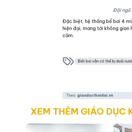
Đội ngũ 
Đặc biệt, hệ thống bể bơi 4 m
hiện đại, mang tới không gian 
cảm.
Biết bơi vẫn có thể bị đuối nướ
Theo:
giaoducthoidai.vn
XEM THÊM GIÁO DỤC 