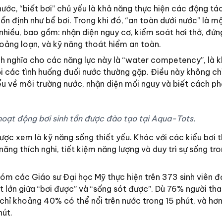
ớc, “biết bơi” chủ yếu là khả năng thực hiện các động tác
n định như bể bơi. Trong khi đó, “an toàn dưới nước” là mộ
nhiều, bao gồm: nhận diện nguy cơ, kiểm soát hơi thở, đứn
ý hoảng loạn, và kỹ năng thoát hiểm an toàn.
h nghĩa cho các năng lực này là “water competency”, là 
ỏi các tình huống đuối nước thường gặp. Điều này không ch
ểu về môi trường nước, nhận diện mối nguy và biết cách p
hoạt động bơi sinh tồn được đào tạo tại Aqua-Tots.
được xem là kỹ năng sống thiết yếu. Khác với các kiểu bơi 
năng thích nghi, tiết kiệm năng lượng và duy trì sự sống tr
óm các Giáo sư Đại học Mỹ thực hiện trên 373 sinh viên đ
 lớn giữa “bơi được” và “sống sót được”. Dù 76% người th
 chỉ khoảng 40% có thể nổi trên nước trong 15 phút, và hơ
hút.