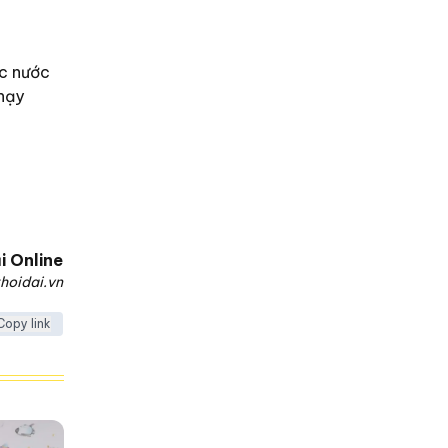
ọc nước
nhạy
i Online
hoidai.vn
Copy link