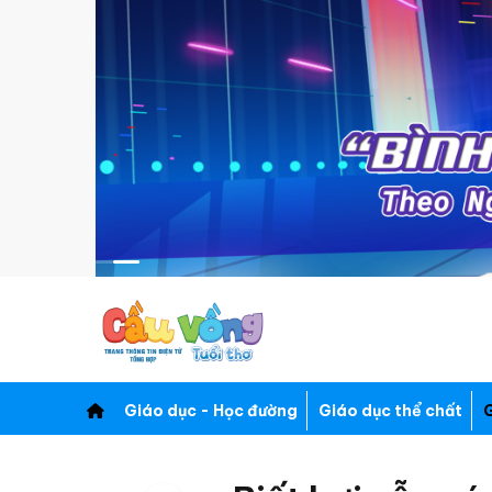
Giáo dục - Học đường
Giáo dục thể chất
G