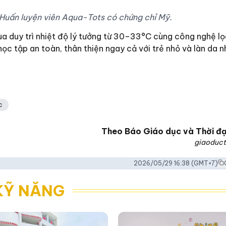
Huấn luyện viên Aqua-Tots có chứng chỉ Mỹ.
ùa duy trì nhiệt độ lý tưởng từ 30–33°C cùng công nghệ l
học tập an toàn, thân thiện ngay cả với trẻ nhỏ và làn da 
c
Theo
Báo Giáo dục và Thời đạ
giaoduct
2026/05/29 16:38
(GMT+7)
KỸ NĂNG