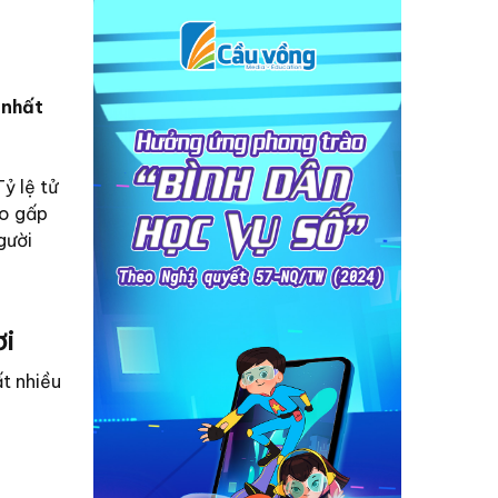
 nhất
ỷ lệ tử
ao gấp
gười
ơi
ất nhiều