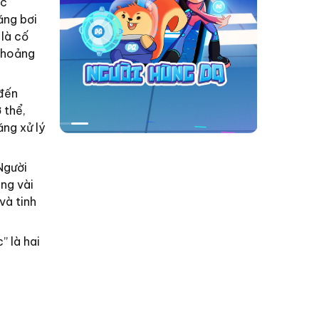
ác
ăng bơi
 là cố
n hoảng
 đến
 thể,
ng xử lý
Người
ng vài
và tinh
” là hai