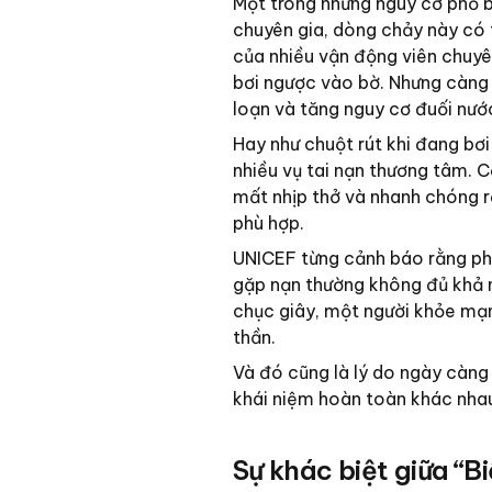
Một trong những nguy cơ phổ bi
chuyên gia, dòng chảy này có 
của nhiều vận động viên chuyên
bơi ngược vào bờ. Nhưng càng 
loạn và tăng nguy cơ đuối nướ
Hay như chuột rút khi đang bơi
nhiều vụ tai nạn thương tâm. 
mất nhịp thở và nhanh chóng rơ
phù hợp.
UNICEF từng cảnh báo rằng phần
gặp nạn thường không đủ khả n
chục giây, một người khỏe mạn
thần.
Và đó cũng là lý do ngày càng 
khái niệm hoàn toàn khác nha
Sự khác biệt giữa “Bi