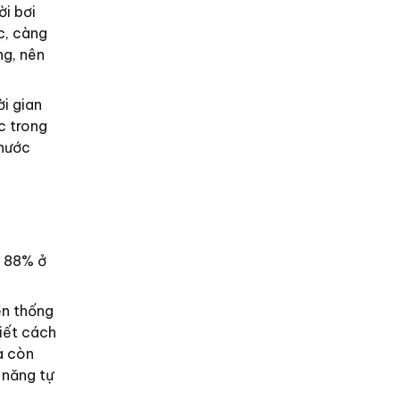
ời bơi
c, càng
ng, nên
i gian
c trong
 nước
i 88% ở
ền thống
biết cách
à còn
 năng tự