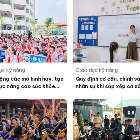
ục kỹ năng
Giáo dục kỹ năng
ộng các mô hình hay, tạo
Quy định cơ cấu, chính s
ực nâng cao sức khỏe
nhân sự khi sắp xếp cơ s
ường
dục công lập