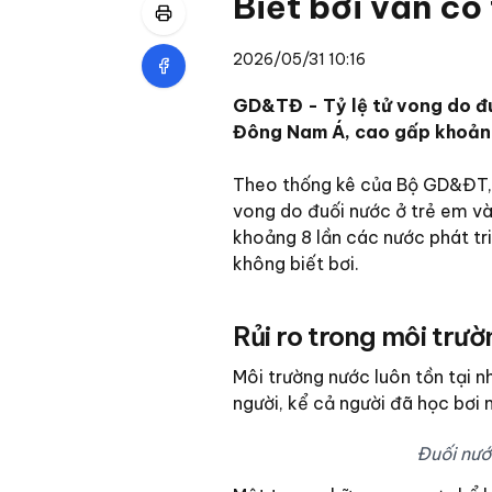
Biết bơi vẫn có
2026/05/31 10:16
GD&TĐ - Tỷ lệ tử vong do đu
Đông Nam Á, cao gấp khoảng 
Theo thống kê của Bộ GD&ĐT, 
vong do đuối nước ở trẻ em v
khoảng 8 lần các nước phát tri
không biết bơi.
Rủi ro trong môi trườ
Môi trường nước luôn tồn tại n
người, kể cả người đã học bơi 
Đuối nướ