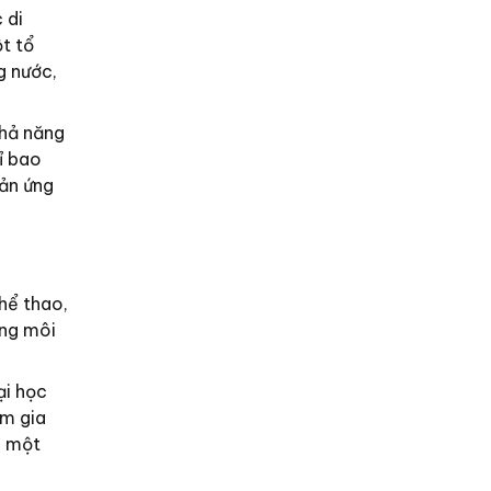
 di
t tổ
g nước,
khả năng
ỉ bao
hản ứng
thể thao,
ong môi
ại học
am gia
n một