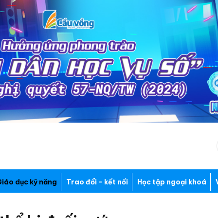
iáo dục kỹ năng
Trao đổi - kết nối
Học tập ngoại khoá