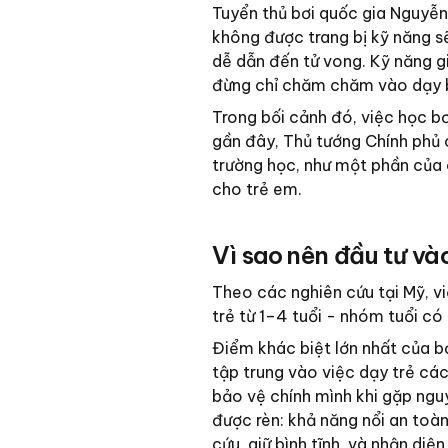
Tuyển thủ bơi quốc gia Nguyễn T
không được trang bị kỹ năng s
dễ dẫn đến tử vong. Kỹ năng g
đừng chỉ chăm chăm vào dạy b
Trong bối cảnh đó, việc học bơ
gần đây, Thủ tướng Chính phủ 
trường học, như một phần của
cho trẻ em.
Vì sao nên đầu tư và
Theo các nghiên cứu tại Mỹ, vi
trẻ từ 1–4 tuổi - nhóm tuổi có
Điểm khác biệt lớn nhất của bơ
tập trung vào việc dạy trẻ các k
bảo vệ chính mình khi gặp ngu
được rèn: khả năng nổi an toàn
cứu, giữ bình tĩnh, và nhận diệ