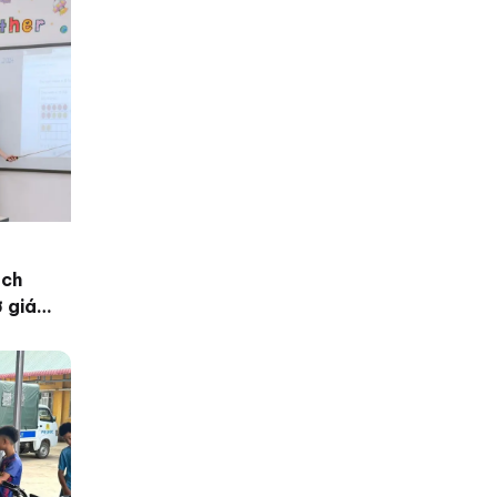
ách
ở giáo