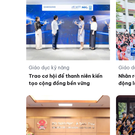
Giáo dục kỹ năng
Giáo d
Trao cơ hội để thanh niên kiến
Nhân r
tạo cộng đồng bền vững
động l
học đ