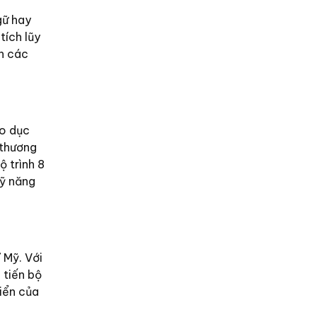
gữ hay
tích lũy
ọn các
o dục
 thương
 trình 8
kỹ năng
 Mỹ. Với
ẻ tiến bộ
iển của