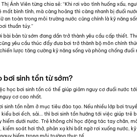
hị Ánh Viên từng chia sẻ: “Khi rơi vào tình huống xấu, ngư
ẽ mất bình tĩnh, mà càng hoảng thì càng nhanh bị đuối nướ
iữ an toàn trong môi trường nước cũng chính là kỹ năng số
ơi thuần túy.”
i bài bản từ sớm đang dần trở thành yêu cầu cấp thiết. Thờ
cũng yêu cầu thúc đẩy đưa bơi trở thành bộ môn chính thứ
 chiến lược tăng cường kỹ năng sống và phòng chống đuối
o bơi sinh tồn từ sớm?
ệc học bơi sinh tồn có thể giúp giảm nguy cơ đuối nước tớ
 nguy cơ cao nhất.
i sinh tồn nằm ở mục tiêu đào tạo. Nếu nhiều lớp bơi truy
iểu bơi ếch, sải... thì bơi sinh tồn hướng tới việc giúp trẻ 
y hiểm dưới nước. Trẻ không chỉ học động tác tay chân, m
, kiểm soát hơi thở, phản xạ khi bất ngờ rơi xuống nước, kỹ
n nguy hiểm trong môi trường thực tế.