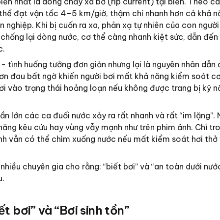
ến nhất là dòng chảy xa bờ (rip current) tại biển. Theo c
thể đạt vận tốc 4–5 km/giờ, thậm chí nhanh hơn cả khả n
 nghiệp. Khi bị cuốn ra xa, phản xạ tự nhiên của con người
chống lại dòng nước, cơ thể càng nhanh kiệt sức, dẫn đế
c.
 - tình huống tưởng đơn giản nhưng lại là nguyên nhân dẫn
Cơn đau bất ngờ khiến người bơi mất khả năng kiểm soát cơ
i vào trạng thái hoảng loạn nếu không được trang bị kỹ nă
 lớn các ca đuối nước xảy ra rất nhanh và rất “im lặng”. 
ăng kêu cứu hay vùng vẫy mạnh như trên phim ảnh. Chỉ tro
h vẫn có thể chìm xuống nước nếu mất kiểm soát hơi thở 
nhiều chuyên gia cho rằng: “biết bơi” và “an toàn dưới nước
u.
ết bơi” và “Bơi sinh tồn”