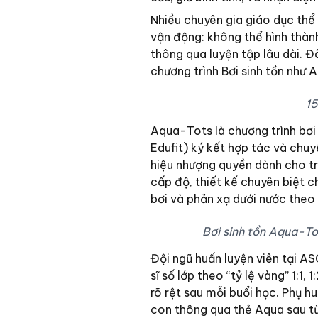
Nhiều chuyên gia giáo dục thể
vận động: không thể hình thành
thông qua luyện tập lâu dài. Đ
chương trình Bơi sinh tồn như 
15
Aqua-Tots là chương trình bơ
Edufit) ký kết hợp tác và ch
hiệu nhượng quyền dành cho tr
cấp độ, thiết kế chuyên biệt ch
bơi và phản xạ dưới nước theo 
Bơi sinh tồn Aqua-To
Đội ngũ huấn luyện viên tại A
sĩ số lớp theo “tỷ lệ vàng” 1:1,
rõ rệt sau mỗi buổi học. Phụ h
con thông qua thẻ Aqua sau từ