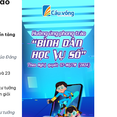
báo
ền tảng
của Đảng
và 23
tư tưởng
 giỏi
tư tưởng