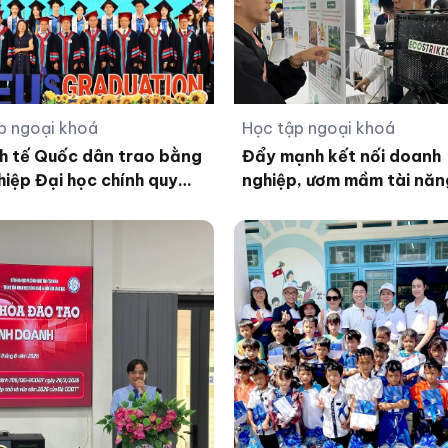
p ngoại khoá
Học tập ngoại khoá
h tế Quốc dân trao bằng
Đẩy mạnh kết nối doanh
hiệp Đại học chính quy
nghiệp, ươm mầm tài năn
4 Chương trình Tiên tiến,
nghiệp của sinh viên
ượng cao, POHE và Phân
inh doanh