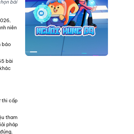
họn bài
2026,
nh niên
n báo
65 bài
 khác
 thi cấp
iệu tham
iải pháp
 đúng,