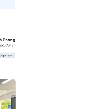
h Phong
hoidai.vn
Copy link