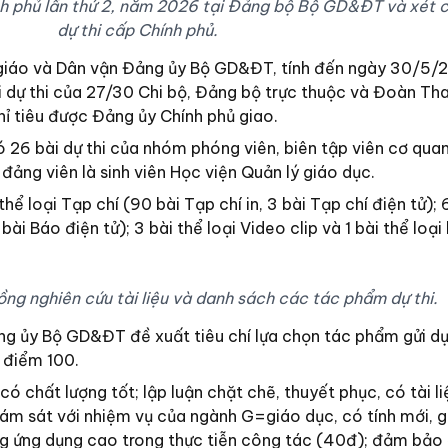
h phủ lần thứ 2, năm 2026 tại Đảng bộ Bộ GD&ĐT và xét c
dự thi cấp Chính phủ.
giáo và Dân vận Đảng ủy Bộ GD&ĐT, tính đến ngày 30/5/
 dự thi của 27/30 Chi bộ, Đảng bộ trực thuộc và Đoàn Tha
ỉ tiêu được Đảng ủy Chính phủ giao.
có 26 bài dự thi của nhóm phóng viên, biên tập viên cơ qua
a đảng viên là sinh viên Học viện Quản lý giáo dục.
hể loại Tạp chí (90 bài Tạp chí in, 3 bài Tạp chí điện tử); 
bài Báo điện tử); 3 bài thể loại Video clip và 1 bài thể loại
ồng nghiên cứu tài liệu và danh sách các tác phẩm dự thi.
g ủy Bộ GD&ĐT đề xuất tiêu chí lựa chọn tác phẩm gửi dự
 điểm 100.
 có chất lượng tốt; lập luận chặt chẽ, thuyết phục, có tài l
bám sát với nhiệm vụ của ngành G=giáo dục, có tính mới, g
ng ứng dụng cao trong thực tiễn công tác (40đ); đảm bảo