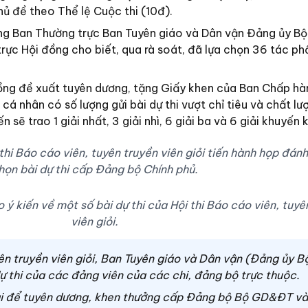
hủ đề theo Thể lệ Cuộc thi (10đ).
g Ban Thường trực Ban Tuyên giáo và Dân vận Đảng ủy Bộ
ực Hội đồng cho biết, qua rà soát, đã lựa chọn 36 tác ph
ồng đề xuất tuyên dương, tặng Giấy khen của Ban Chấp h
á nhân có số lượng gửi bài dự thi vượt chỉ tiêu và chất lượ
n sẽ trao 1 giải nhất, 3 giải nhì, 6 giải ba và 6 giải khuyến 
i Báo cáo viên, tuyên truyền viên giỏi tiến hành họp đánh 
họn bài dự thi cấp Đảng bộ Chính phủ.
ý kiến về một số bài dự thi của Hội thi Báo cáo viên, tuyê
viên giỏi.
yên truyền viên giỏi, Ban Tuyên giáo và Dân vận (Đảng ủy B
thi của các đảng viên của các chi, đảng bộ trực thuộc.
i để tuyên dương, khen thưởng cấp Đảng bộ Bộ GD&ĐT và