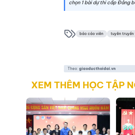
chọn 1 bài dự thi cấp Đảng b
báo cáo viên
tuyên truyền 
Theo:
giaoducthoidai.vn
XEM THÊM HỌC TẬP 