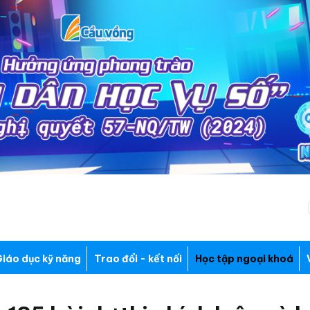
iáo dục kỹ năng
Trao đổi - kết nối
Học tập ngoại khoá