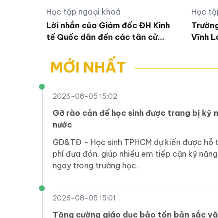
Học tập ngoại khoá
Học tậ
Lời nhắn của Giám đốc ĐH Kinh
Trường
tế Quốc dân đến các tân cử
Vĩnh L
nhân
doanh 
MỚI NHẤT
2026-08-05 15:02
Gỡ rào cản để học sinh được trang bị kỹ 
nước
GD&TĐ - Học sinh TPHCM dự kiến được hỗ tr
phí đưa đón, giúp nhiều em tiếp cận kỹ năng
ngay trong trường học.
2026-08-05 15:01
Tăng cường giáo dục bảo tồn bản sắc vă