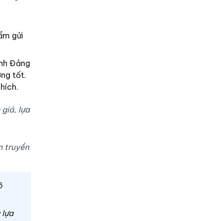
ẩm gửi
ành Đảng
ng tốt.
khích.
giá, lựa
n truyền
ộ
 lựa