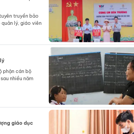
tuyên truyền bảo
quản lý, giáo viên
lý
ộ phận cán bộ
p sau nhiều năm
lượng giáo dục