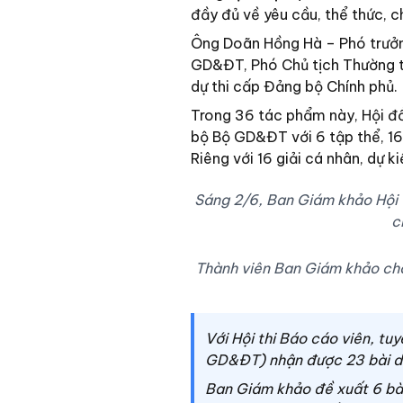
đầy đủ về yêu cầu, thể thức, c
Ông Doãn Hồng Hà – Phó trưởn
GD&ĐT, Phó Chủ tịch Thường tr
dự thi cấp Đảng bộ Chính phủ.
Trong 36 tác phẩm này, Hội đ
bộ Bộ GD&ĐT với 6 tập thể, 16 c
Riêng với 16 giải cá nhân, dự kiế
Sáng 2/6, Ban Giám khảo Hội th
c
Thành viên Ban Giám khảo cho 
Với Hội thi Báo cáo viên, tu
GD&ĐT) nhận được 23 bài dự 
Ban Giám khảo đề xuất 6 bà