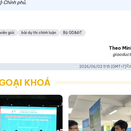
ộ Chính phủ.
viên giỏi
bài dự thi chính luận
Bộ GD&ĐT
Theo
Min
giaoduct
2026/06/02 11:15
(GMT+7)
NGOẠI KHOÁ