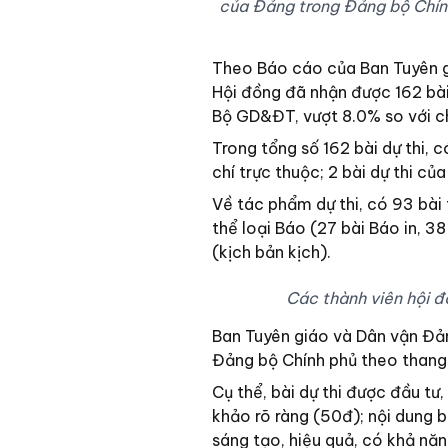
của Đảng trong Đảng bộ Chín
Theo Báo cáo của Ban Tuyên 
Hội đồng đã nhận được 162 bài
Bộ GD&ĐT, vượt 8.0% so với ch
Trong tổng số 162 bài dự thi, 
chí trực thuộc; 2 bài dự thi củ
Về tác phẩm dự thi, có 93 bài t
thể loại Báo (27 bài Báo in, 38 
(kịch bản kịch).
Các thành viên hội đ
Ban Tuyên giáo và Dân vận Đản
Đảng bộ Chính phủ theo thang
Cụ thể, bài dự thi được đầu tư,
khảo rõ ràng (50đ); nội dung 
sáng tạo, hiệu quả, có khả nă