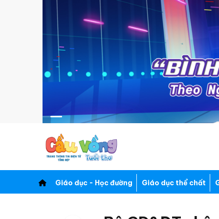
Giáo dục - Học đường
Giáo dục thể chất
G