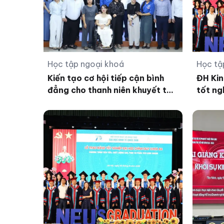
Học tập ngoại khoá
Học tậ
Kiến tạo cơ hội tiếp cận bình
ĐH Kin
đẳng cho thanh niên khuyết tật
tốt ng
trong kỷ nguyên số
khóa 6
Chất l
tích k