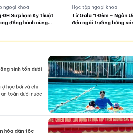
p ngoại khoá
Học tập ngoại khoá
 ĐH Sư phạm Kỹ thuật
Từ Gala '1 Đêm – Ngàn Ư
ong đồng hành cùng
đến ngôi trường bừng sá
nghiệp khởi nghiệp
giữa núi rừng Quảng Ngãi
năng sinh tồn dưới
ợ học bơi và chi
 an toàn dưới nước
n hóa dân tộc