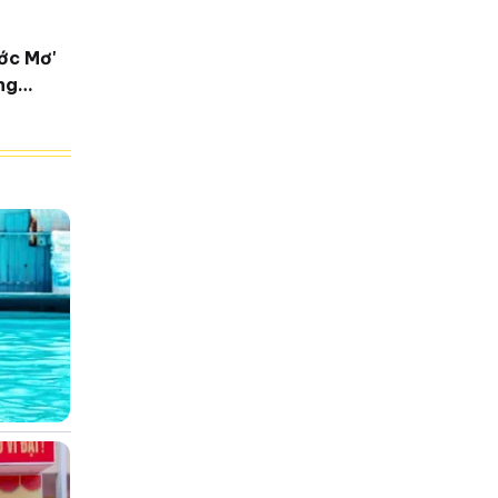
ớc Mơ'
ng